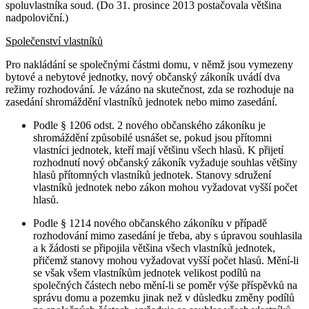
spoluvlastníka soud. (Do 31. prosince 2013 postačovala většina
nadpoloviční.)
Společenství vlastníků
Pro nakládání se společnými částmi domu, v němž jsou vymezeny
bytové a nebytové jednotky, nový občanský zákoník uvádí dva
režimy rozhodování. Je vázáno na skutečnost, zda se rozhoduje na
zasedání shromáždění vlastníků jednotek nebo mimo zasedání.
Podle § 1206 odst. 2 nového občanského zákoníku je
shromáždění způsobilé usnášet se, pokud jsou přítomni
vlastníci jednotek, kteří mají většinu všech hlasů. K přijetí
rozhodnutí nový občanský zákoník vyžaduje souhlas většiny
hlasů přítomných vlastníků jednotek. Stanovy sdružení
vlastníků jednotek nebo zákon mohou vyžadovat vyšší počet
hlasů.
Podle § 1214 nového občanského zákoníku v případě
rozhodování mimo zasedání je třeba, aby s úpravou souhlasila
a k žádosti se připojila většina všech vlastníků jednotek,
přičemž stanovy mohou vyžadovat vyšší počet hlasů. Mění-li
se však všem vlastníkům jednotek velikost podílů na
společných částech nebo mění-li se poměr výše příspěvků na
správu domu a pozemku jinak než v důsledku změny podílů