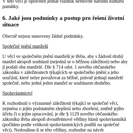
V této věci je oprávněn jednat vlastník nemovité národní kulturní
památky.
6. Jaké jsou podmínky a postup pro řešení životní
situace
Obecně nejsou stanoveny žádné podmínky.
Společné jmění manželů
U věcí ve společném jmění manželů je třeba, aby s žádostí druhý
manžel alespoň souhlasil (nejedná se o běžnou záležitost) nebo aby
jí podali oba manželé. Dle § 714 odst. 1 nového občanského
zákoníku v záležitostech týkajících se společného jmění a jeho
součástí, které nelze považovat za běžné, právně jednají manželé
společně, nebo jedná jeden manžel se souhlasem druhého.
Spoluvlastnictví
K rozhodnutí o významné záležitosti týkající se společné věci,
zejména o jejím podstatném zlepšení nebo zhoršení, změně jejího
účelu či o jejím zpracování, je dle § 1129 nového občanského
zákoníku třeba alespoň dvoutřetinové většiny hlasů spoluvlastníků
(počítáno podle velikosti spoluvlastnických podílů na společné
věci). Nedosáhne-li se této většiny, rozhodne na návrh