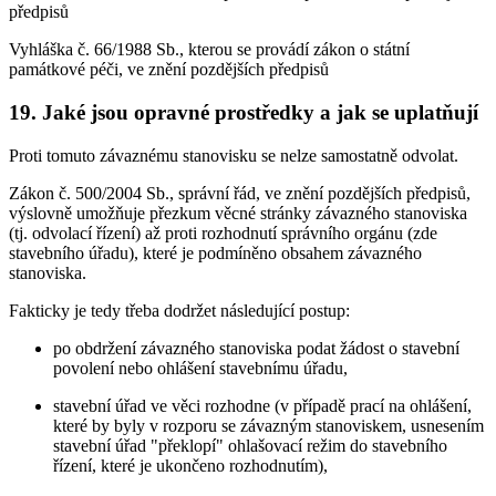
předpisů
Vyhláška č. 66/1988 Sb., kterou se provádí zákon o státní
památkové péči, ve znění pozdějších předpisů
19. Jaké jsou opravné prostředky a jak se uplatňují
Proti tomuto závaznému stanovisku se nelze samostatně odvolat.
Zákon č. 500/2004 Sb., správní řád, ve znění pozdějších předpisů,
výslovně umožňuje přezkum věcné stránky závazného stanoviska
(tj. odvolací řízení) až proti rozhodnutí správního orgánu (zde
stavebního úřadu), které je podmíněno obsahem závazného
stanoviska.
Fakticky je tedy třeba dodržet následující postup:
po obdržení závazného stanoviska podat žádost o stavební
povolení nebo ohlášení stavebnímu úřadu,
stavební úřad ve věci rozhodne (v případě prací na ohlášení,
které by byly v rozporu se závazným stanoviskem, usnesením
stavební úřad "překlopí" ohlašovací režim do stavebního
řízení, které je ukončeno rozhodnutím),