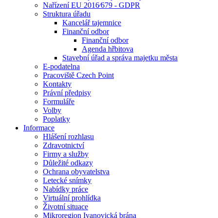
Nařízení EU 2016⁄679 - GDPR
Struktura úřadu
Kancelář tajemnice
Finanční odbor
Finanční odbor
Agenda hřbitova
Stavební úřad a správa majetku města
E-podatelna
Pracoviště Czech Point
Kontakty
Právní předpisy
Formuláře
Volby
Poplatky
Informace
Hlášení rozhlasu
Zdravotnictví
Firmy a služby
Důležité odkazy
Ochrana obyvatelstva
Letecké snímky
Nabídky práce
Virtuální prohlídka
Životní situace
Mikroregion Ivanovická brána