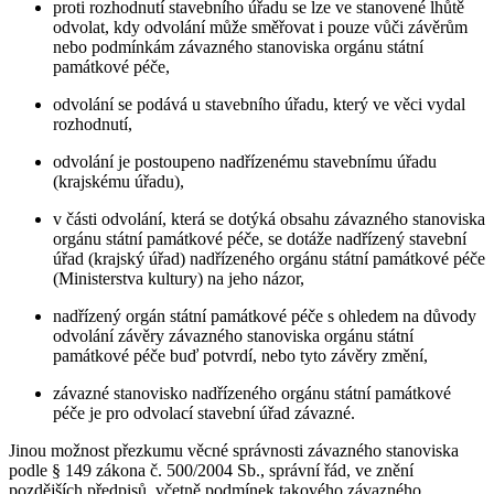
proti rozhodnutí stavebního úřadu se lze ve stanovené lhůtě
odvolat, kdy odvolání může směřovat i pouze vůči závěrům
nebo podmínkám závazného stanoviska orgánu státní
památkové péče,
odvolání se podává u stavebního úřadu, který ve věci vydal
rozhodnutí,
odvolání je postoupeno nadřízenému stavebnímu úřadu
(krajskému úřadu),
v části odvolání, která se dotýká obsahu závazného stanoviska
orgánu státní památkové péče, se dotáže nadřízený stavební
úřad (krajský úřad) nadřízeného orgánu státní památkové péče
(Ministerstva kultury) na jeho názor,
nadřízený orgán státní památkové péče s ohledem na důvody
odvolání závěry závazného stanoviska orgánu státní
památkové péče buď potvrdí, nebo tyto závěry změní,
závazné stanovisko nadřízeného orgánu státní památkové
péče je pro odvolací stavební úřad závazné.
Jinou možnost přezkumu věcné správnosti závazného stanoviska
podle § 149 zákona č. 500/2004 Sb., správní řád, ve znění
pozdějších předpisů, včetně podmínek takového závazného