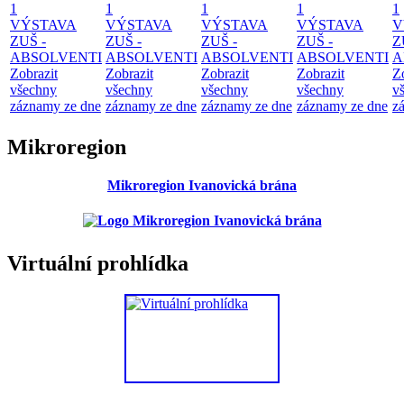
1
1
1
1
1
VÝSTAVA
VÝSTAVA
VÝSTAVA
VÝSTAVA
V
ZUŠ -
ZUŠ -
ZUŠ -
ZUŠ -
Z
ABSOLVENTI
ABSOLVENTI
ABSOLVENTI
ABSOLVENTI
A
Zobrazit
Zobrazit
Zobrazit
Zobrazit
Z
všechny
všechny
všechny
všechny
v
záznamy ze dne
záznamy ze dne
záznamy ze dne
záznamy ze dne
z
Mikroregion
Mikroregion Ivanovická brána
Virtuální prohlídka