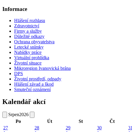
Informace
Hlášení rozhlasu
Zdravotnictví
Firmy a služby
Důležité odkazy
Ochrana obyvatelstva
Letecké snímky
Nabídky práce
Virtuální prohlídka
Životní situace
Mikroregion Ivanovická brána
DPS
Životní prostředí, odpady
Hlášení závad a škod
Smuteční oznámení
Kalendář akcí
Srpen
2026
Po
Út
St
Čt
27
28
29
30
3