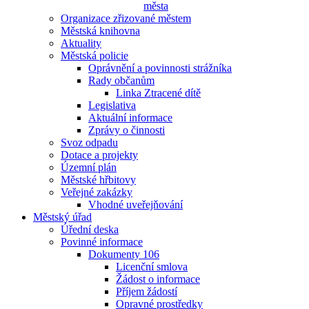
města
Organizace zřizované městem
Městská knihovna
Aktuality
Městská policie
Oprávnění a povinnosti strážníka
Rady občanům
Linka Ztracené dítě
Legislativa
Aktuální informace
Zprávy o činnosti
Svoz odpadu
Dotace a projekty
Územní plán
Městské hřbitovy
Veřejné zakázky
Vhodné uveřejňování
Městský úřad
Úřední deska
Povinné informace
Dokumenty 106
Licenční smlova
Žádost o informace
Příjem žádostí
Opravné prostředky