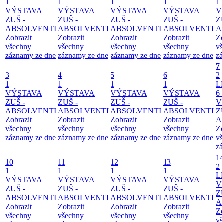
1
1
1
1
1
VÝSTAVA
VÝSTAVA
VÝSTAVA
VÝSTAVA
V
ZUŠ -
ZUŠ -
ZUŠ -
ZUŠ -
Z
ABSOLVENTI
ABSOLVENTI
ABSOLVENTI
ABSOLVENTI
A
Zobrazit
Zobrazit
Zobrazit
Zobrazit
Z
všechny
všechny
všechny
všechny
v
záznamy ze dne
záznamy ze dne
záznamy ze dne
záznamy ze dne
z
7
3
4
5
6
2
1
1
1
1
L
VÝSTAVA
VÝSTAVA
VÝSTAVA
VÝSTAVA
6
ZUŠ -
ZUŠ -
ZUŠ -
ZUŠ -
V
ABSOLVENTI
ABSOLVENTI
ABSOLVENTI
ABSOLVENTI
Z
Zobrazit
Zobrazit
Zobrazit
Zobrazit
A
všechny
všechny
všechny
všechny
Z
záznamy ze dne
záznamy ze dne
záznamy ze dne
záznamy ze dne
v
z
1
10
11
12
13
2
1
1
1
1
L
VÝSTAVA
VÝSTAVA
VÝSTAVA
VÝSTAVA
V
ZUŠ -
ZUŠ -
ZUŠ -
ZUŠ -
Z
ABSOLVENTI
ABSOLVENTI
ABSOLVENTI
ABSOLVENTI
A
Zobrazit
Zobrazit
Zobrazit
Zobrazit
Z
všechny
všechny
všechny
všechny
v