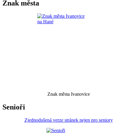
Znak města
Znak města Ivanovice
Senioři
Zjednodušená verze stránek nejen pro seniory