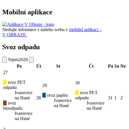
Mobilní aplikace
Sledujte informace z našeho webu v
mobilní aplikaci –
V OBRAZE.
Svoz odpadu
Srpen
2026
Po
Út
St
Čt
Pá
So
Ne
27
svoz PET
30
29
odpadu
Ivanovice
svoz PET
svoz papíru
na Hané
28
odpadu
31
1
2
Ivanovice
svoz
Ivanovice
na Hané
bioodpadu
na Hané
Ivanovice
na Hané