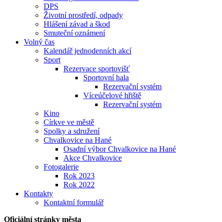
DPS
Životní prostředí, odpady
Hlášení závad a škod
Smuteční oznámení
Volný čas
Kalendář jednodenních akcí
Sport
Rezervace sportovišť
Sportovní hala
Rezervační systém
Víceúčelové hřiště
Rezervační systém
Kino
Církve ve městě
Spolky a sdružení
Chvalkovice na Hané
Osadní výbor Chvalkovice na Hané
Akce Chvalkovice
Fotogalerie
Rok 2023
Rok 2022
Kontakty
Kontaktní formulář
Oficiální stránky města