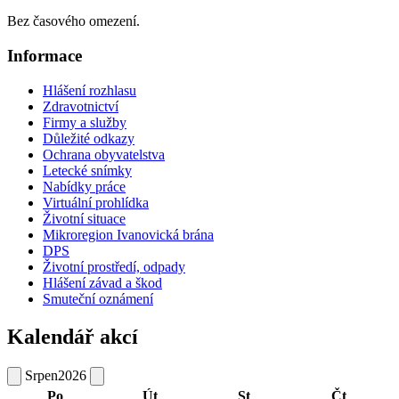
Bez časového omezení.
Informace
Hlášení rozhlasu
Zdravotnictví
Firmy a služby
Důležité odkazy
Ochrana obyvatelstva
Letecké snímky
Nabídky práce
Virtuální prohlídka
Životní situace
Mikroregion Ivanovická brána
DPS
Životní prostředí, odpady
Hlášení závad a škod
Smuteční oznámení
Kalendář akcí
Srpen
2026
Po
Út
St
Čt