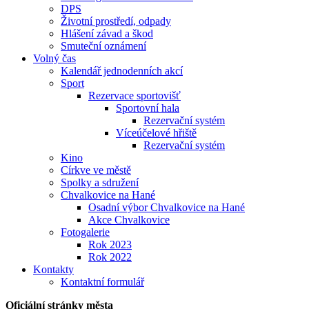
DPS
Životní prostředí, odpady
Hlášení závad a škod
Smuteční oznámení
Volný čas
Kalendář jednodenních akcí
Sport
Rezervace sportovišť
Sportovní hala
Rezervační systém
Víceúčelové hřiště
Rezervační systém
Kino
Církve ve městě
Spolky a sdružení
Chvalkovice na Hané
Osadní výbor Chvalkovice na Hané
Akce Chvalkovice
Fotogalerie
Rok 2023
Rok 2022
Kontakty
Kontaktní formulář
Oficiální stránky města