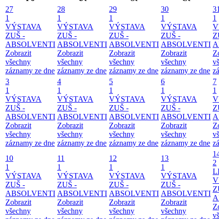
27
28
29
30
3
1
1
1
1
1
VÝSTAVA
VÝSTAVA
VÝSTAVA
VÝSTAVA
V
ZUŠ -
ZUŠ -
ZUŠ -
ZUŠ -
Z
ABSOLVENTI
ABSOLVENTI
ABSOLVENTI
ABSOLVENTI
A
Zobrazit
Zobrazit
Zobrazit
Zobrazit
Z
všechny
všechny
všechny
všechny
v
záznamy ze dne
záznamy ze dne
záznamy ze dne
záznamy ze dne
z
3
4
5
6
7
1
1
1
1
1
VÝSTAVA
VÝSTAVA
VÝSTAVA
VÝSTAVA
V
ZUŠ -
ZUŠ -
ZUŠ -
ZUŠ -
Z
ABSOLVENTI
ABSOLVENTI
ABSOLVENTI
ABSOLVENTI
A
Zobrazit
Zobrazit
Zobrazit
Zobrazit
Z
všechny
všechny
všechny
všechny
v
záznamy ze dne
záznamy ze dne
záznamy ze dne
záznamy ze dne
z
1
10
11
12
13
2
1
1
1
1
L
VÝSTAVA
VÝSTAVA
VÝSTAVA
VÝSTAVA
V
ZUŠ -
ZUŠ -
ZUŠ -
ZUŠ -
Z
ABSOLVENTI
ABSOLVENTI
ABSOLVENTI
ABSOLVENTI
A
Zobrazit
Zobrazit
Zobrazit
Zobrazit
Z
všechny
všechny
všechny
všechny
v