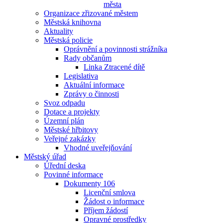
města
Organizace zřizované městem
Městská knihovna
Aktuality
Městská policie
Oprávnění a povinnosti strážníka
Rady občanům
Linka Ztracené dítě
Legislativa
Aktuální informace
Zprávy o činnosti
Svoz odpadu
Dotace a projekty
Územní plán
Městské hřbitovy
Veřejné zakázky
Vhodné uveřejňování
Městský úřad
Úřední deska
Povinné informace
Dokumenty 106
Licenční smlova
Žádost o informace
Příjem žádostí
Opravné prostředky