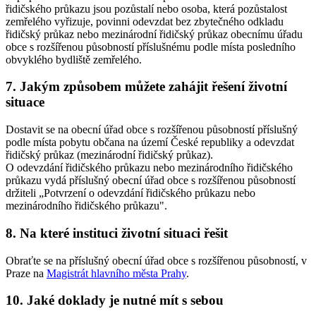
řidičského průkazu jsou pozůstalí nebo osoba, která pozůstalost
zemřelého vyřizuje, povinni odevzdat bez zbytečného odkladu
řidičský průkaz nebo mezinárodní řidičský průkaz obecnímu úřadu
obce s rozšířenou působností příslušnému podle místa posledního
obvyklého bydliště zemřelého.
7. Jakým způsobem můžete zahájit řešení životní
situace
Dostavit se na obecní úřad obce s rozšířenou působností příslušný
podle místa pobytu občana na území České republiky a odevzdat
řidičský průkaz (mezinárodní řidičský průkaz).
O odevzdání řidičského průkazu nebo mezinárodního řidičského
průkazu vydá příslušný obecní úřad obce s rozšířenou působností
držiteli „Potvrzení o odevzdání řidičského průkazu nebo
mezinárodního řidičského průkazu".
8. Na které instituci životní situaci řešit
Obraťte se na příslušný obecní úřad obce s rozšířenou působností, v
Praze na
Magistrát hlavního města Prahy
.
10. Jaké doklady je nutné mít s sebou