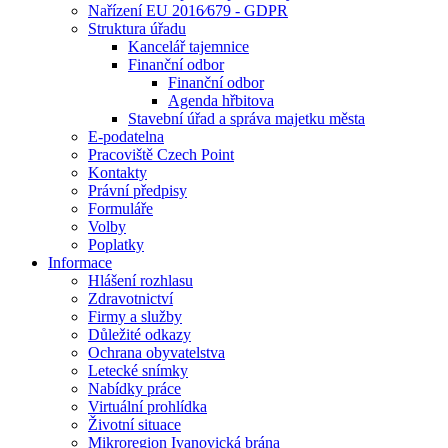
Nařízení EU 2016⁄679 - GDPR
Struktura úřadu
Kancelář tajemnice
Finanční odbor
Finanční odbor
Agenda hřbitova
Stavební úřad a správa majetku města
E-podatelna
Pracoviště Czech Point
Kontakty
Právní předpisy
Formuláře
Volby
Poplatky
Informace
Hlášení rozhlasu
Zdravotnictví
Firmy a služby
Důležité odkazy
Ochrana obyvatelstva
Letecké snímky
Nabídky práce
Virtuální prohlídka
Životní situace
Mikroregion Ivanovická brána