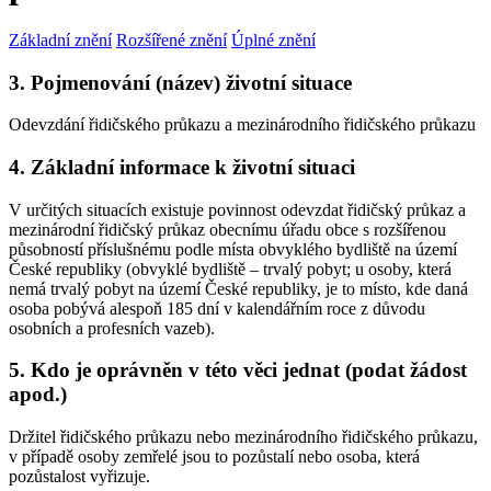
Základní znění
Rozšířené znění
Úplné znění
3. Pojmenování (název) životní situace
Odevzdání řidičského průkazu a mezinárodního řidičského průkazu
4. Základní informace k životní situaci
V určitých situacích existuje povinnost odevzdat řidičský průkaz a
mezinárodní řidičský průkaz obecnímu úřadu obce s rozšířenou
působností příslušnému podle místa obvyklého bydliště na území
České republiky (obvyklé bydliště – trvalý pobyt; u osoby, která
nemá trvalý pobyt na území České republiky, je to místo, kde daná
osoba pobývá alespoň 185 dní v kalendářním roce z důvodu
osobních a profesních vazeb).
5. Kdo je oprávněn v této věci jednat (podat žádost
apod.)
Držitel řidičského průkazu nebo mezinárodního řidičského průkazu,
v případě osoby zemřelé jsou to pozůstalí nebo osoba, která
pozůstalost vyřizuje.