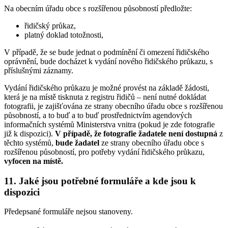
Na obecním úřadu obce s rozšířenou působností předložte:
řidičský průkaz,
platný doklad totožnosti,
V případě, že se bude jednat o podmínění či omezení řidičského
oprávnění, bude docházet k vydání nového řidičského průkazu, s
příslušnými záznamy.
Vydání řidičského průkazu je možné provést na základě žádosti,
která je na místě tisknuta z registru řidičů – není nutné dokládat
fotografii, je zajišťována ze strany obecního úřadu obce s rozšířenou
působností, a to buď a to buď prostřednictvím agendových
informačních systémů Ministerstva vnitra (pokud je zde fotografie
již k dispozici).
V případě, že fotografie žadatele není dostupná
z
těchto systémů,
bude žadatel
ze strany obecního úřadu obce s
rozšířenou působností, pro potřeby vydání řidičského průkazu,
vyfocen
na místě.
11. Jaké jsou potřebné formuláře a kde jsou k
dispozici
Předepsané formuláře nejsou stanoveny.