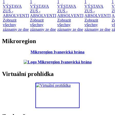
1
1
1
1
1
VÝSTAVA
VÝSTAVA
VÝSTAVA
VÝSTAVA
V
ZUŠ -
ZUŠ -
ZUŠ -
ZUŠ -
Z
ABSOLVENTI
ABSOLVENTI
ABSOLVENTI
ABSOLVENTI
A
Zobrazit
Zobrazit
Zobrazit
Zobrazit
Z
všechny
všechny
všechny
všechny
v
záznamy ze dne
záznamy ze dne
záznamy ze dne
záznamy ze dne
z
Mikroregion
Mikroregion Ivanovická brána
Virtuální prohlídka