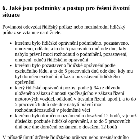
6. Jaké jsou podmínky a postup pro řešení životní
situace
Povinnost odevzdat řidičský průkaz nebo mezinárodní řidičský
průkaz se vztahuje na držitele:
kterému bylo řidičské oprávnění podmíněno, pozastaveno,
omezeno, odňato, a to do 5 pracovních dnů ode dne, kdy
nabylo právní moci rozhodnutí o podmínění, pozastavení,
omezení, odnětí řidičského oprávnění
kterému bylo pozastaveno řidičské oprávnění podle
exekučního řádu, a to do 5 pracovních dnů ode dne, kdy mu
byl doručen exekuční příkaz o pozastavení řidičského
oprávnění
který řidičské oprávnění pozbyl podle § 94a z důvodu
uloženého zákazu činnosti spočívajícího v zákazu řízení
motorových vozidel, odklonů v trestním řízení, apod.), a to do
5 pracovních dnů ode dne nabytí právní moci
rozhodnutí/rozsudků v předmětné věci
kterému bylo doručeno oznámení o dosažení 12 bodů, v jehož
důsledku pozbude řidičské oprávnění, a to do 5 pracovních
dnů ode dne doručení oznámení o dosažení 12 bodů
V případě úmrtí držitele řidičského průkazu nebo mezinárodního