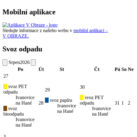
Mobilní aplikace
Sledujte informace z našeho webu v
mobilní aplikaci –
V OBRAZE.
Svoz odpadu
Srpen
2026
Po
Út
St
Čt
Pá
So
Ne
27
svoz PET
30
29
odpadu
Ivanovice
svoz PET
svoz papíru
na Hané
28
odpadu
31
1
2
Ivanovice
svoz
Ivanovice
na Hané
bioodpadu
na Hané
Ivanovice
na Hané
3