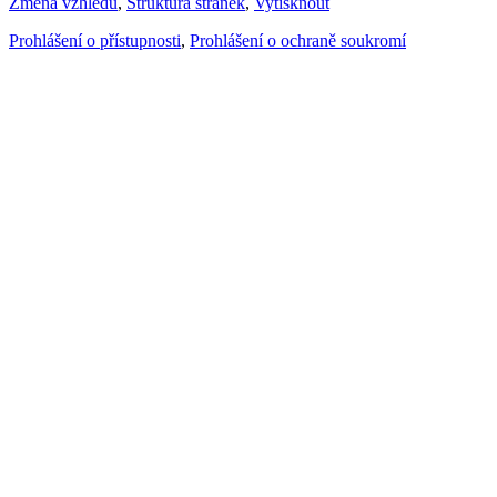
Změna vzhledu
,
Struktura stránek
,
Vytisknout
Prohlášení o přístupnosti
,
Prohlášení o ochraně soukromí