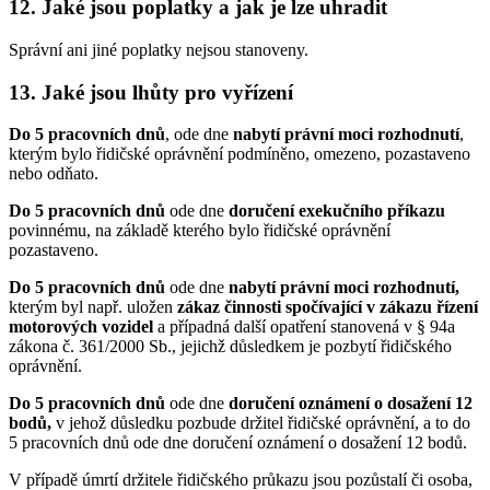
12. Jaké jsou poplatky a jak je lze uhradit
Správní ani jiné poplatky nejsou stanoveny.
13. Jaké jsou lhůty pro vyřízení
Do 5 pracovních dnů
, ode dne
nabytí právní moci rozhodnutí
,
kterým bylo řidičské oprávnění podmíněno, omezeno, pozastaveno
nebo odňato.
Do 5 pracovních dnů
ode dne
doručení exekučního příkazu
povinnému, na základě kterého bylo řidičské oprávnění
pozastaveno.
Do 5 pracovních dnů
ode dne
nabytí právní moci rozhodnutí
,
kterým byl např. uložen
zákaz činnosti spočívající v zákazu řízení
motorových vozidel
a případná další opatření stanovená v § 94a
zákona č. 361/2000 Sb., jejichž důsledkem je pozbytí řidičského
oprávnění.
Do 5 pracovních dnů
ode dne
doručení oznámení
o dosažení 12
bodů
,
v jehož důsledku pozbude držitel řidičské oprávnění, a to do
5 pracovních dnů ode dne doručení oznámení o dosažení 12 bodů.
V případě úmrtí držitele řidičského průkazu jsou pozůstalí či osoba,