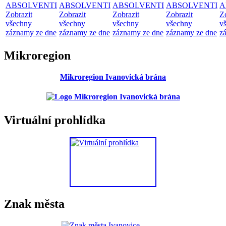
ABSOLVENTI
ABSOLVENTI
ABSOLVENTI
ABSOLVENTI
A
Zobrazit
Zobrazit
Zobrazit
Zobrazit
Z
všechny
všechny
všechny
všechny
v
záznamy ze dne
záznamy ze dne
záznamy ze dne
záznamy ze dne
z
Mikroregion
Mikroregion Ivanovická brána
Virtuální prohlídka
Znak města