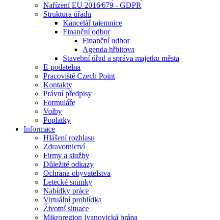
Nařízení EU 2016⁄679 - GDPR
Struktura úřadu
Kancelář tajemnice
Finanční odbor
Finanční odbor
Agenda hřbitova
Stavební úřad a správa majetku města
E-podatelna
Pracoviště Czech Point
Kontakty
Právní předpisy
Formuláře
Volby
Poplatky
Informace
Hlášení rozhlasu
Zdravotnictví
Firmy a služby
Důležité odkazy
Ochrana obyvatelstva
Letecké snímky
Nabídky práce
Virtuální prohlídka
Životní situace
Mikroregion Ivanovická brána