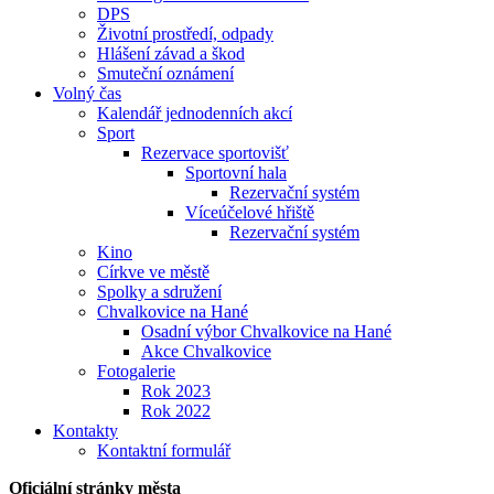
DPS
Životní prostředí, odpady
Hlášení závad a škod
Smuteční oznámení
Volný čas
Kalendář jednodenních akcí
Sport
Rezervace sportovišť
Sportovní hala
Rezervační systém
Víceúčelové hřiště
Rezervační systém
Kino
Církve ve městě
Spolky a sdružení
Chvalkovice na Hané
Osadní výbor Chvalkovice na Hané
Akce Chvalkovice
Fotogalerie
Rok 2023
Rok 2022
Kontakty
Kontaktní formulář
Oficiální stránky města