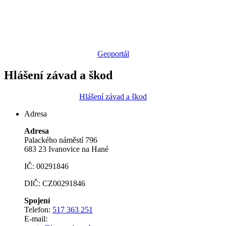
Geoportál
Hlášení závad a škod
Hlášení závad a škod
Adresa
Adresa
Palackého náměstí 796
683 23 Ivanovice na Hané
IČ: 00291846
DIČ: CZ00291846
Spojení
Telefon:
517 363 251
E-mail: