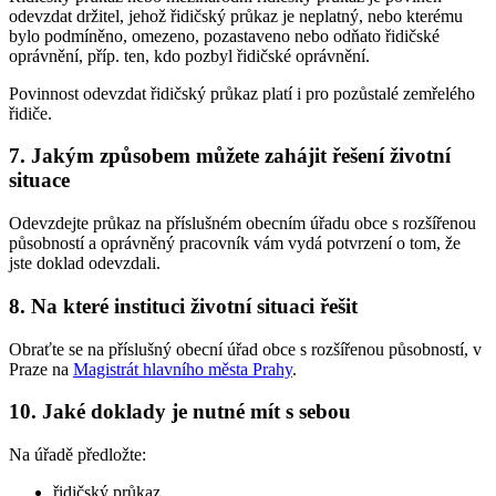
odevzdat držitel, jehož řidičský průkaz je neplatný, nebo kterému
bylo podmíněno, omezeno, pozastaveno nebo odňato řidičské
oprávnění, příp. ten, kdo pozbyl řidičské oprávnění.
Povinnost odevzdat řidičský průkaz platí i pro pozůstalé zemřelého
řidiče.
7. Jakým způsobem můžete zahájit řešení životní
situace
Odevzdejte průkaz na příslušném obecním úřadu obce s rozšířenou
působností a oprávněný pracovník vám vydá potvrzení o tom, že
jste doklad odevzdali.
8. Na které instituci životní situaci řešit
Obraťte se na příslušný obecní úřad obce s rozšířenou působností, v
Praze na
Magistrát hlavního města Prahy
.
10. Jaké doklady je nutné mít s sebou
Na úřadě předložte:
řidičský průkaz,