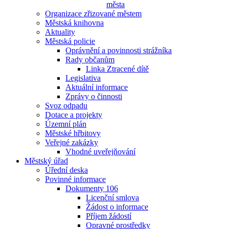
města
Organizace zřizované městem
Městská knihovna
Aktuality
Městská policie
Oprávnění a povinnosti strážníka
Rady občanům
Linka Ztracené dítě
Legislativa
Aktuální informace
Zprávy o činnosti
Svoz odpadu
Dotace a projekty
Územní plán
Městské hřbitovy
Veřejné zakázky
Vhodné uveřejňování
Městský úřad
Úřední deska
Povinné informace
Dokumenty 106
Licenční smlova
Žádost o informace
Příjem žádostí
Opravné prostředky