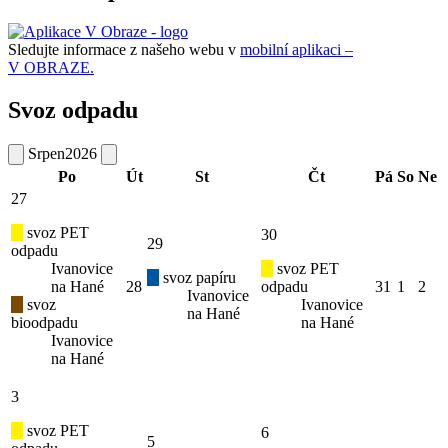
Sledujte informace z našeho webu v
mobilní aplikaci –
V OBRAZE.
Svoz odpadu
Srpen
2026
Po
Út
St
Čt
Pá
So
Ne
27
svoz PET
30
29
odpadu
Ivanovice
svoz PET
svoz papíru
na Hané
28
odpadu
31
1
2
Ivanovice
svoz
Ivanovice
na Hané
bioodpadu
na Hané
Ivanovice
na Hané
3
svoz PET
6
5