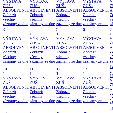
VÝSTAVA
VÝSTAVA
VÝSTAVA
VÝSTAVA
V
ZUŠ -
ZUŠ -
ZUŠ -
ZUŠ -
Z
ABSOLVENTI
ABSOLVENTI
ABSOLVENTI
ABSOLVENTI
A
Zobrazit
Zobrazit
Zobrazit
Zobrazit
Z
všechny
všechny
všechny
všechny
v
záznamy ze dne
záznamy ze dne
záznamy ze dne
záznamy ze dne
z
3
4
5
6
7
1
1
1
1
1
VÝSTAVA
VÝSTAVA
VÝSTAVA
VÝSTAVA
V
ZUŠ -
ZUŠ -
ZUŠ -
ZUŠ -
Z
ABSOLVENTI
ABSOLVENTI
ABSOLVENTI
ABSOLVENTI
A
Zobrazit
Zobrazit
Zobrazit
Zobrazit
Z
všechny
všechny
všechny
všechny
v
záznamy ze dne
záznamy ze dne
záznamy ze dne
záznamy ze dne
z
1
10
11
12
13
2
1
1
1
1
L
VÝSTAVA
VÝSTAVA
VÝSTAVA
VÝSTAVA
V
ZUŠ -
ZUŠ -
ZUŠ -
ZUŠ -
Z
ABSOLVENTI
ABSOLVENTI
ABSOLVENTI
ABSOLVENTI
A
Zobrazit
Zobrazit
Zobrazit
Zobrazit
Z
všechny
všechny
všechny
všechny
v
záznamy ze dne
záznamy ze dne
záznamy ze dne
záznamy ze dne
z
2