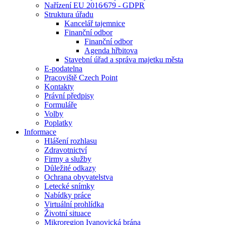
Nařízení EU 2016⁄679 - GDPR
Struktura úřadu
Kancelář tajemnice
Finanční odbor
Finanční odbor
Agenda hřbitova
Stavební úřad a správa majetku města
E-podatelna
Pracoviště Czech Point
Kontakty
Právní předpisy
Formuláře
Volby
Poplatky
Informace
Hlášení rozhlasu
Zdravotnictví
Firmy a služby
Důležité odkazy
Ochrana obyvatelstva
Letecké snímky
Nabídky práce
Virtuální prohlídka
Životní situace
Mikroregion Ivanovická brána