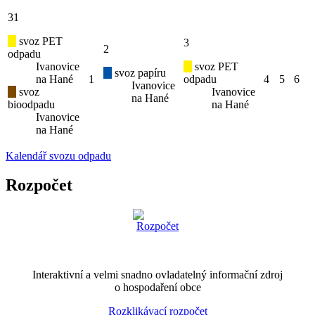
31
svoz PET
3
2
odpadu
Ivanovice
svoz PET
svoz papíru
na Hané
1
odpadu
4
5
6
Ivanovice
svoz
Ivanovice
na Hané
bioodpadu
na Hané
Ivanovice
na Hané
Kalendář svozu odpadu
Rozpočet
Interaktivní a velmi snadno ovladatelný informační zdroj
o hospodaření obce
Rozklikávací rozpočet