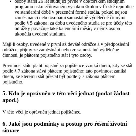
osoby starší 26 let studující prvně v doktorském studijním
programu uskutečňovaném vysokou školou v České republice
ve standardní době v prezenční formě studia, pokud nejsou
zaměstnanci nebo osobami samostatně výdělečně činnými
podle § 5 zákona; za dobu uvedeného studia se pro účely této
odrážky považuje také kalendářní měsíc, v němž osoba
ukončila uvedené studium.
Mají-li osoby, uvedené v první až deváté odrážce a v předposlední
odrážce, příjmy ze zaměstnání nebo ze samostatné výdělečné
činnosti, je plátcem pojistného stát i tyto osoby.
Povinnost státu platit pojistné za pojištěnce vzniká dnem, kdy se stát
podle § 7 zákona stává plátcem pojistného; tato povinnost zaniká
dnem, ke kterému stát přestal být podle § 7 zákona plátcem
pojistného.
5. Kdo je oprávněn v této věci jednat (podat žádost
apod.)
V této věci je oprávněn jednat pojištěnec.
6. Jaké jsou podmínky a postup pro řešení životní
situace