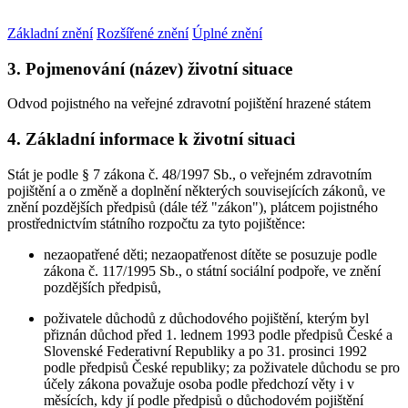
Základní znění
Rozšířené znění
Úplné znění
3. Pojmenování (název) životní situace
Odvod pojistného na veřejné zdravotní pojištění hrazené státem
4. Základní informace k životní situaci
Stát je podle § 7 zákona č. 48/1997 Sb., o veřejném zdravotním
pojištění a o změně a doplnění některých souvisejících zákonů, ve
znění pozdějších předpisů (dále též "zákon"), plátcem pojistného
prostřednictvím státního rozpočtu za tyto pojištěnce:
nezaopatřené děti; nezaopatřenost dítěte se posuzuje podle
zákona č. 117/1995 Sb., o státní sociální podpoře, ve znění
pozdějších předpisů,
poživatele důchodů z důchodového pojištění, kterým byl
přiznán důchod před 1. lednem 1993 podle předpisů České a
Slovenské Federativní Republiky a po 31. prosinci 1992
podle předpisů České republiky; za poživatele důchodu se pro
účely zákona považuje osoba podle předchozí věty i v
měsících, kdy jí podle předpisů o důchodovém pojištění