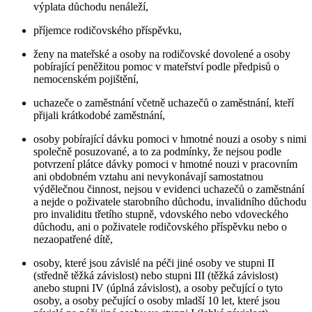
výplata důchodu nenáleží,
příjemce rodičovského příspěvku,
ženy na mateřské a osoby na rodičovské dovolené a osoby
pobírající peněžitou pomoc v mateřství podle předpisů o
nemocenském pojištění,
uchazeče o zaměstnání včetně uchazečů o zaměstnání, kteří
přijali krátkodobé zaměstnání,
osoby pobírající dávku pomoci v hmotné nouzi a osoby s nimi
společně posuzované, a to za podmínky, že nejsou podle
potvrzení plátce dávky pomoci v hmotné nouzi v pracovním
ani obdobném vztahu ani nevykonávají samostatnou
výdělečnou činnost, nejsou v evidenci uchazečů o zaměstnání
a nejde o poživatele starobního důchodu, invalidního důchodu
pro invaliditu třetího stupně, vdovského nebo vdoveckého
důchodu, ani o poživatele rodičovského příspěvku nebo o
nezaopatřené dítě,
osoby, které jsou závislé na péči jiné osoby ve stupni II
(středně těžká závislost) nebo stupni III (těžká závislost)
anebo stupni IV (úplná závislost), a osoby pečující o tyto
osoby, a osoby pečující o osoby mladší 10 let, které jsou