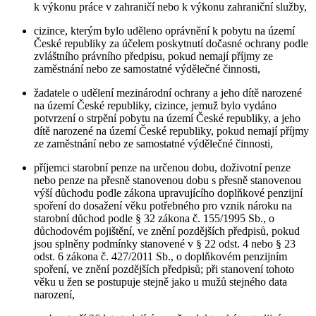
k výkonu práce v zahraničí nebo k výkonu zahraniční služby,
cizince, kterým bylo uděleno oprávnění k pobytu na území
České republiky za účelem poskytnutí dočasné ochrany podle
zvláštního právního předpisu, pokud nemají příjmy ze
zaměstnání nebo ze samostatné výdělečné činnosti,
žadatele o udělení mezinárodní ochrany a jeho dítě narozené
na území České republiky, cizince, jemuž bylo vydáno
potvrzení o strpění pobytu na území České republiky, a jeho
dítě narozené na území České republiky, pokud nemají příjmy
ze zaměstnání nebo ze samostatné výdělečné činnosti,
příjemci starobní penze na určenou dobu, doživotní penze
nebo penze na přesně stanovenou dobu s přesně stanovenou
výší důchodu podle zákona upravujícího doplňkové penzijní
spoření do dosažení věku potřebného pro vznik nároku na
starobní důchod podle § 32 zákona č. 155/1995 Sb., o
důchodovém pojištění, ve znění pozdějších předpisů, pokud
jsou splněny podmínky stanovené v § 22 odst. 4 nebo § 23
odst. 6 zákona č. 427/2011 Sb., o doplňkovém penzijním
spoření, ve znění pozdějších předpisů; při stanovení tohoto
věku u žen se postupuje stejně jako u mužů stejného data
narození,