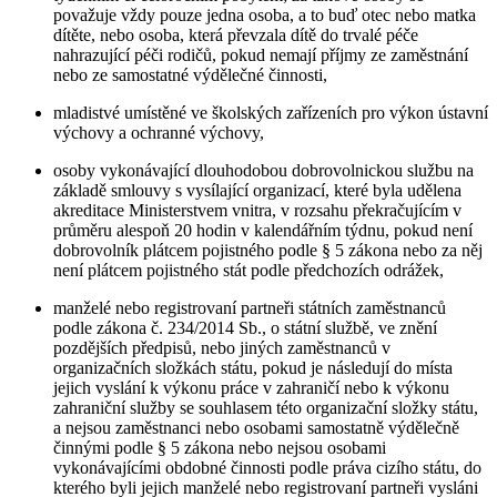
považuje vždy pouze jedna osoba, a to buď otec nebo matka
dítěte, nebo osoba, která převzala dítě do trvalé péče
nahrazující péči rodičů, pokud nemají příjmy ze zaměstnání
nebo ze samostatné výdělečné činnosti,
mladistvé umístěné ve školských zařízeních pro výkon ústavní
výchovy a ochranné výchovy,
osoby vykonávající dlouhodobou dobrovolnickou službu na
základě smlouvy s vysílající organizací, které byla udělena
akreditace Ministerstvem vnitra, v rozsahu překračujícím v
průměru alespoň 20 hodin v kalendářním týdnu, pokud není
dobrovolník plátcem pojistného podle § 5 zákona nebo za něj
není plátcem pojistného stát podle předchozích odrážek,
manželé nebo registrovaní partneři státních zaměstnanců
podle zákona č. 234/2014 Sb., o státní službě, ve znění
pozdějších předpisů, nebo jiných zaměstnanců v
organizačních složkách státu, pokud je následují do místa
jejich vyslání k výkonu práce v zahraničí nebo k výkonu
zahraniční služby se souhlasem této organizační složky státu,
a nejsou zaměstnanci nebo osobami samostatně výdělečně
činnými podle § 5 zákona nebo nejsou osobami
vykonávajícími obdobné činnosti podle práva cizího státu, do
kterého byli jejich manželé nebo registrovaní partneři vysláni