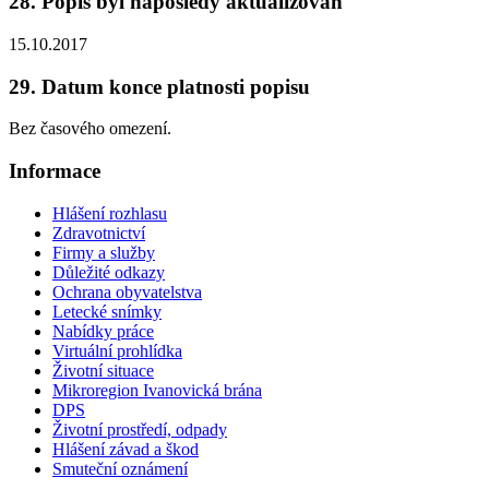
28. Popis byl naposledy aktualizován
15.10.2017
29. Datum konce platnosti popisu
Bez časového omezení.
Informace
Hlášení rozhlasu
Zdravotnictví
Firmy a služby
Důležité odkazy
Ochrana obyvatelstva
Letecké snímky
Nabídky práce
Virtuální prohlídka
Životní situace
Mikroregion Ivanovická brána
DPS
Životní prostředí, odpady
Hlášení závad a škod
Smuteční oznámení