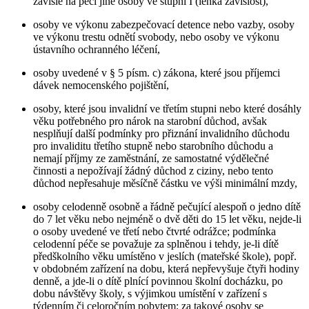
závislé na péči jiné osoby ve stupni I (lehká závislost),
osoby ve výkonu zabezpečovací detence nebo vazby, osoby
ve výkonu trestu odnětí svobody, nebo osoby ve výkonu
ústavního ochranného léčení,
osoby uvedené v § 5 písm. c) zákona, které jsou příjemci
dávek nemocenského pojištění,
osoby, které jsou invalidní ve třetím stupni nebo které dosáhly
věku potřebného pro nárok na starobní důchod, avšak
nesplňují další podmínky pro přiznání invalidního důchodu
pro invaliditu třetího stupně nebo starobního důchodu a
nemají příjmy ze zaměstnání, ze samostatné výdělečné
činnosti a nepožívají žádný důchod z ciziny, nebo tento
důchod nepřesahuje měsíčně částku ve výši minimální mzdy,
osoby celodenně osobně a řádně pečující alespoň o jedno dítě
do 7 let věku nebo nejméně o dvě děti do 15 let věku, nejde-li
o osoby uvedené ve třetí nebo čtvrté odrážce; podmínka
celodenní péče se považuje za splněnou i tehdy, je-li dítě
předškolního věku umístěno v jeslích (mateřské škole), popř.
v obdobném zařízení na dobu, která nepřevyšuje čtyři hodiny
denně, a jde-li o dítě plnící povinnou školní docházku, po
dobu návštěvy školy, s výjimkou umístění v zařízení s
týdenním či celoročním pobytem; za takové osoby se