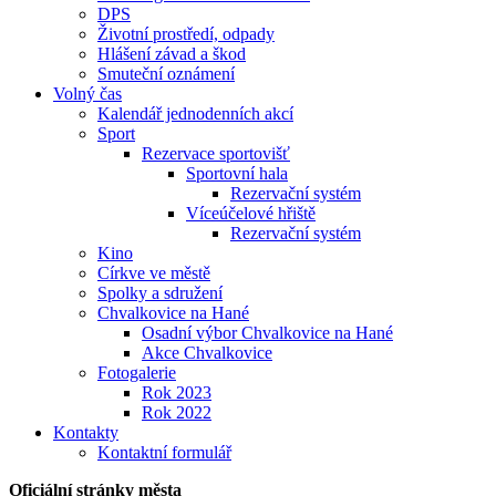
DPS
Životní prostředí, odpady
Hlášení závad a škod
Smuteční oznámení
Volný čas
Kalendář jednodenních akcí
Sport
Rezervace sportovišť
Sportovní hala
Rezervační systém
Víceúčelové hřiště
Rezervační systém
Kino
Církve ve městě
Spolky a sdružení
Chvalkovice na Hané
Osadní výbor Chvalkovice na Hané
Akce Chvalkovice
Fotogalerie
Rok 2023
Rok 2022
Kontakty
Kontaktní formulář
Oficiální stránky města