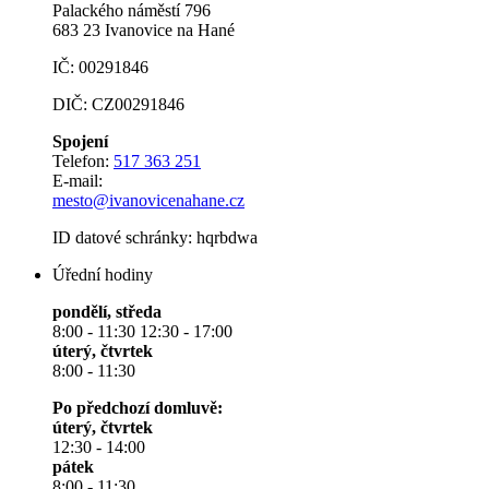
Palackého náměstí 796
683 23 Ivanovice na Hané
IČ: 00291846
DIČ: CZ00291846
Spojení
Telefon:
517 363 251
E-mail:
mesto@ivanovicenahane.cz
ID datové schránky: hqrbdwa
Úřední hodiny
pondělí, středa
8:00 - 11:30 12:30 - 17:00
úterý, čtvrtek
8:00 - 11:30
Po předchozí domluvě:
úterý, čtvrtek
12:30 - 14:00
pátek
8:00 - 11:30