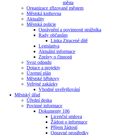
města
Organizace zřizované městem
Městská knihovna
Aktuality
Městská policie
Oprávnění a povinnosti strážníka
Rady občanům
Linka Ztracené dítě
Legislativa
Aktuální informace
Zprávy o činnosti
Svoz odpadu
Dotace a projekty
Územní plán
Městské hřbitovy
Veřejné zakázky
Vhodné uveřejňování
Městský úřad
Úřední deska
Povinné informace
Dokumenty 106
Licenční smlova
Žádost o informace
Příjem žádostí
Opravné prostředky