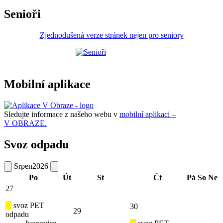
Senioři
Zjednodušená verze stránek nejen pro seniory
Mobilní aplikace
Sledujte informace z našeho webu v
mobilní aplikaci –
V OBRAZE.
Svoz odpadu
Srpen
2026
Po
Út
St
Čt
Pá
So
Ne
27
svoz PET
30
29
odpadu