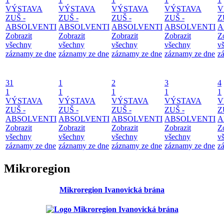
VÝSTAVA
VÝSTAVA
VÝSTAVA
VÝSTAVA
V
ZUŠ -
ZUŠ -
ZUŠ -
ZUŠ -
Z
ABSOLVENTI
ABSOLVENTI
ABSOLVENTI
ABSOLVENTI
A
Zobrazit
Zobrazit
Zobrazit
Zobrazit
Z
všechny
všechny
všechny
všechny
v
záznamy ze dne
záznamy ze dne
záznamy ze dne
záznamy ze dne
z
31
1
2
3
4
1
1
1
1
1
VÝSTAVA
VÝSTAVA
VÝSTAVA
VÝSTAVA
V
ZUŠ -
ZUŠ -
ZUŠ -
ZUŠ -
Z
ABSOLVENTI
ABSOLVENTI
ABSOLVENTI
ABSOLVENTI
A
Zobrazit
Zobrazit
Zobrazit
Zobrazit
Z
všechny
všechny
všechny
všechny
v
záznamy ze dne
záznamy ze dne
záznamy ze dne
záznamy ze dne
z
Mikroregion
Mikroregion Ivanovická brána