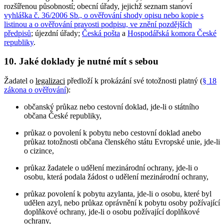
rozšířenou působností; obecní úřady, jejichž seznam stanoví
vyhláška č. 36/2006 Sb., o ověřování shody opisu nebo kopie s
listinou a o ověřování pravosti podpisu, ve znění pozdějších
předpisů
; újezdní úřady;
Česká pošta
a
Hospodářská komora České
republiky
.
10. Jaké doklady je nutné mít s sebou
Žadatel o
legalizaci
předloží k prokázání své totožnosti platný (
§ 18
zákona o ověřování
):
občanský průkaz nebo cestovní doklad, jde-li o státního
občana České republiky,
průkaz o povolení k pobytu nebo cestovní doklad anebo
průkaz totožnosti občana členského státu Evropské unie, jde-li
o cizince,
průkaz žadatele o udělení mezinárodní ochrany, jde-li o
osobu, která podala žádost o udělení mezinárodní ochrany,
průkaz povolení k pobytu azylanta, jde-li o osobu, které byl
udělen azyl, nebo průkaz oprávnění k pobytu osoby požívající
doplňkové ochrany, jde-li o osobu požívající doplňkové
ochrany,