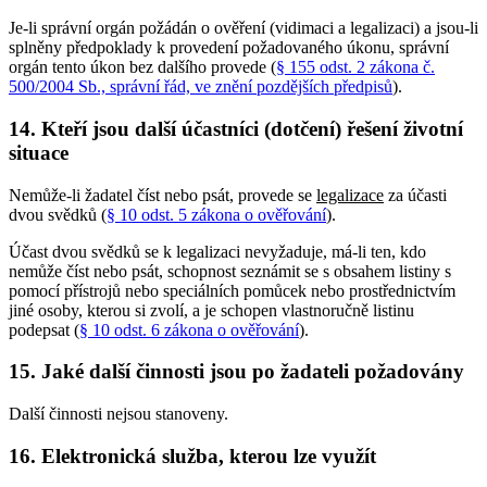
Je-li správní orgán požádán o ověření (vidimaci a legalizaci) a jsou-li
splněny předpoklady k provedení požadovaného úkonu, správní
orgán tento úkon bez dalšího provede (
§ 155 odst. 2 zákona č.
500/2004 Sb., správní řád, ve znění pozdějších předpisů
).
14. Kteří jsou další účastníci (dotčení) řešení životní
situace
Nemůže-li žadatel číst nebo psát, provede se
legalizace
za účasti
dvou svědků (
§ 10 odst. 5 zákona o ověřování
).
Účast dvou svědků se k legalizaci nevyžaduje, má-li ten, kdo
nemůže číst nebo psát, schopnost seznámit se s obsahem listiny s
pomocí přístrojů nebo speciálních pomůcek nebo prostřednictvím
jiné osoby, kterou si zvolí, a je schopen vlastnoručně listinu
podepsat (
§ 10 odst. 6 zákona o ověřování
).
15. Jaké další činnosti jsou po žadateli požadovány
Další činnosti nejsou stanoveny.
16. Elektronická služba, kterou lze využít