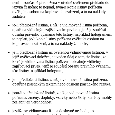
není-li současně předložena v úředně ověřeném překladu do
jazyka českého; to neplatí, byla-li kopie listiny pořízena
ověřující osobou na kopírovacím zařízení, a to na náklady
žadatele,
je-li předložená listina, z níž je vidimovaná listina pořízena,
opatřena viditelným zajišťovacím prvkem, jenž je součástí
obsahu právního významu této listiny, například hologramem;
to neplatí, je-li kopie listiny pořízena ověřující osobou na
kopírovacím zařízení, a to na náklady žadatele,
je-li předložená listina již ověřenou vidimovanou listinou, v
jejíž ověřovací doložce je uveden údaj o tom, že listina, ze
které je vidimovaná listina pořízena, obsahuje viditelný
zajišťovací prvek, jenž je součástí obsahu právního významu
této listiny, například hologram,
je-li předložená listina, z níž je vidimovaná listina pořízena,
opatřena plastickým textem nebo otiskem plastického razítka,
jsou-li v předložené listině, z níž je vidimovaná listina
pořízena, změny, doplňky, vsuvky nebo škrty, které by mohly
zeslabit její věrohodnost,
jestliže se vidimovaná listina doslovně neshoduje s