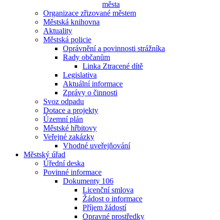
města
Organizace zřizované městem
Městská knihovna
Aktuality
Městská policie
Oprávnění a povinnosti strážníka
Rady občanům
Linka Ztracené dítě
Legislativa
Aktuální informace
Zprávy o činnosti
Svoz odpadu
Dotace a projekty
Územní plán
Městské hřbitovy
Veřejné zakázky
Vhodné uveřejňování
Městský úřad
Úřední deska
Povinné informace
Dokumenty 106
Licenční smlova
Žádost o informace
Příjem žádostí
Opravné prostředky