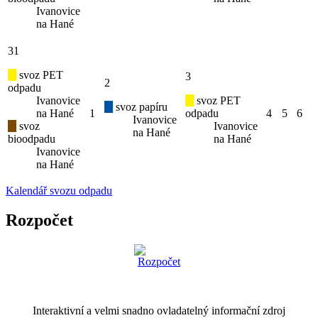
Ivanovice
na Hané
31
svoz PET
3
2
odpadu
Ivanovice
svoz PET
svoz papíru
na Hané
1
odpadu
4
5
6
Ivanovice
svoz
Ivanovice
na Hané
bioodpadu
na Hané
Ivanovice
na Hané
Kalendář svozu odpadu
Rozpočet
Interaktivní a velmi snadno ovladatelný informační zdroj