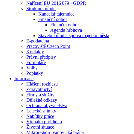
Nařízení EU 2016⁄679 - GDPR
Struktura úřadu
Kancelář tajemnice
Finanční odbor
Finanční odbor
Agenda hřbitova
Stavební úřad a správa majetku města
E-podatelna
Pracoviště Czech Point
Kontakty
Právní předpisy
Formuláře
Volby
Poplatky
Informace
Hlášení rozhlasu
Zdravotnictví
Firmy a služby
Důležité odkazy
Ochrana obyvatelstva
Letecké snímky
Nabídky práce
Virtuální prohlídka
Životní situace
Mikroregion Ivanovická brána