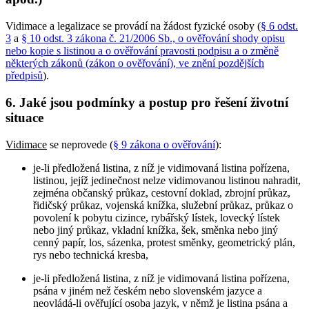
Vidimace a legalizace se provádí na žádost fyzické osoby (
§ 6 odst.
3
a
§ 10 odst. 3 zákona č. 21/2006 Sb., o ověřování shody opisu
nebo kopie s listinou a o ověřování pravosti podpisu a o změně
některých zákonů (zákon o ověřování), ve znění pozdějších
předpisů
).
6. Jaké jsou podmínky a postup pro řešení životní
situace
Vidimace
se neprovede (
§ 9 zákona o ověřování
):
je-li předložená listina, z níž je vidimovaná listina pořízena,
listinou, jejíž jedinečnost nelze vidimovanou listinou nahradit,
zejména občanský průkaz, cestovní doklad, zbrojní průkaz,
řidičský průkaz, vojenská knížka, služební průkaz, průkaz o
povolení k pobytu cizince, rybářský lístek, lovecký lístek
nebo jiný průkaz, vkladní knížka, šek, směnka nebo jiný
cenný papír, los, sázenka, protest směnky, geometrický plán,
rys nebo technická kresba,
je-li předložená listina, z níž je vidimovaná listina pořízena,
psána v jiném než českém nebo slovenském jazyce a
neovládá-li ověřující osoba jazyk, v němž je listina psána a