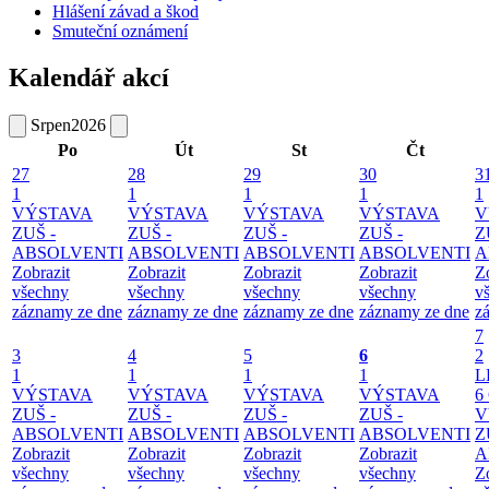
Hlášení závad a škod
Smuteční oznámení
Kalendář akcí
Srpen
2026
Po
Út
St
Čt
27
28
29
30
3
1
1
1
1
1
VÝSTAVA
VÝSTAVA
VÝSTAVA
VÝSTAVA
V
ZUŠ -
ZUŠ -
ZUŠ -
ZUŠ -
Z
ABSOLVENTI
ABSOLVENTI
ABSOLVENTI
ABSOLVENTI
A
Zobrazit
Zobrazit
Zobrazit
Zobrazit
Z
všechny
všechny
všechny
všechny
v
záznamy ze dne
záznamy ze dne
záznamy ze dne
záznamy ze dne
z
7
3
4
5
6
2
1
1
1
1
L
VÝSTAVA
VÝSTAVA
VÝSTAVA
VÝSTAVA
6
ZUŠ -
ZUŠ -
ZUŠ -
ZUŠ -
V
ABSOLVENTI
ABSOLVENTI
ABSOLVENTI
ABSOLVENTI
Z
Zobrazit
Zobrazit
Zobrazit
Zobrazit
A
všechny
všechny
všechny
všechny
Z