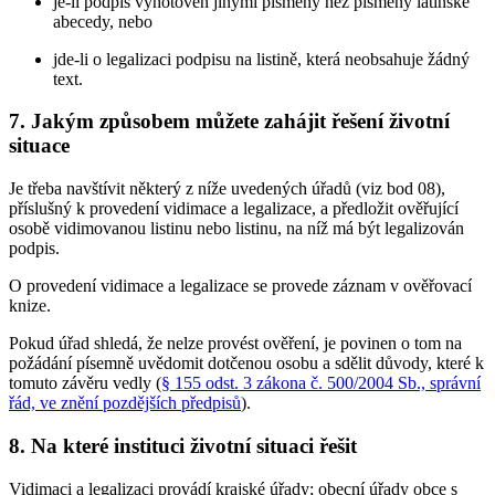
je-li podpis vyhotoven jinými písmeny než písmeny latinské
abecedy, nebo
jde-li o legalizaci podpisu na listině, která neobsahuje žádný
text.
7. Jakým způsobem můžete zahájit řešení životní
situace
Je třeba navštívit některý z níže uvedených úřadů (viz bod 08),
příslušný k provedení vidimace a legalizace, a předložit ověřující
osobě vidimovanou listinu nebo listinu, na níž má být legalizován
podpis.
O provedení vidimace a legalizace se provede záznam v ověřovací
knize.
Pokud úřad shledá, že nelze provést ověření, je povinen o tom na
požádání písemně uvědomit dotčenou osobu a sdělit důvody, které k
tomuto závěru vedly (
§ 155 odst. 3 zákona č. 500/2004 Sb., správní
řád, ve znění pozdějších předpisů
).
8. Na které instituci životní situaci řešit
Vidimaci a legalizaci provádí krajské úřady; obecní úřady obce s