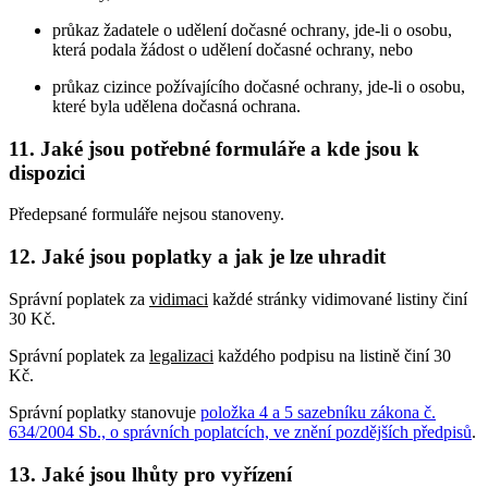
průkaz žadatele o udělení dočasné ochrany, jde-li o osobu,
která podala žádost o udělení dočasné ochrany, nebo
průkaz cizince požívajícího dočasné ochrany, jde-li o osobu,
které byla udělena dočasná ochrana.
11. Jaké jsou potřebné formuláře a kde jsou k
dispozici
Předepsané formuláře nejsou stanoveny.
12. Jaké jsou poplatky a jak je lze uhradit
Správní poplatek za
vidimaci
každé stránky vidimované listiny činí
30 Kč.
Správní poplatek za
legalizaci
každého podpisu na listině činí 30
Kč.
Správní poplatky stanovuje
položka 4 a 5 sazebníku zákona č.
634/2004 Sb., o správních poplatcích, ve znění pozdějších předpisů
.
13. Jaké jsou lhůty pro vyřízení