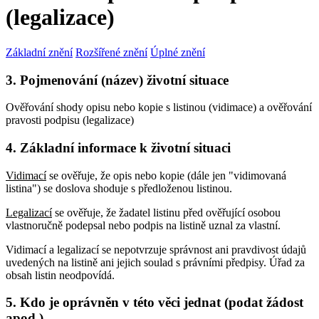
(legalizace)
Základní znění
Rozšířené znění
Úplné znění
3. Pojmenování (název) životní situace
Ověřování shody opisu nebo kopie s listinou (vidimace) a ověřování
pravosti podpisu (legalizace)
4. Základní informace k životní situaci
Vidimací
se ověřuje, že opis nebo kopie (dále jen "vidimovaná
listina") se doslova shoduje s předloženou listinou.
Legalizací
se ověřuje, že žadatel listinu před ověřující osobou
vlastnoručně podepsal nebo podpis na listině uznal za vlastní.
Vidimací a legalizací se nepotvrzuje správnost ani pravdivost údajů
uvedených na listině ani jejich soulad s právními předpisy. Úřad za
obsah listin neodpovídá.
5. Kdo je oprávněn v této věci jednat (podat žádost
apod.)