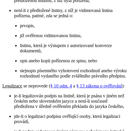
předloženou listinou, z níž byla pořízena,
není-li z předložené listiny, z níž je vidimovaná listina
pořízena, patrné, zda se jedná o:
prvopis,
již ověřenou vidimovanou listinu,
listinu, která je výstupem z autorizované konverze
dokumentů,
opis anebo kopii pořízenou ze spisu, nebo
stejnopis písemného vyhotovení rozhodnutí anebo výroku
rozhodnutí vydaného podle zvláštního právního předpisu.
Legalizace
se neprovede (
§ 10 odst. 4
a
§ 13 zákona o ověřování
):
je-li legalizován podpis na listině, která je psána v jiném než
českém nebo slovenském jazyce a není-li současně
předložena v úředně ověřeném překladu do jazyka českého,
jde-li o legalizaci podpisu ověřující osoby, která legalizaci
provádí,