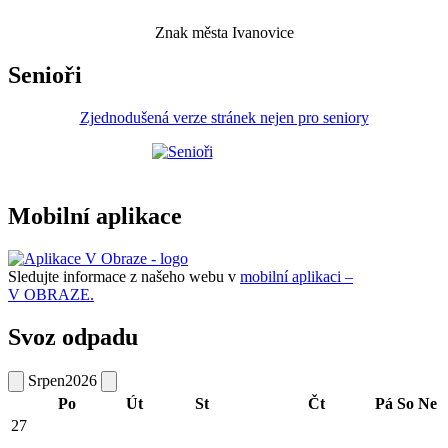
Znak města Ivanovice
Senioři
Zjednodušená verze stránek nejen pro seniory
Mobilní aplikace
Sledujte informace z našeho webu v
mobilní aplikaci –
V OBRAZE.
Svoz odpadu
Srpen
2026
Po
Út
St
Čt
Pá
So
Ne
27