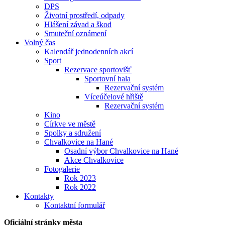
DPS
Životní prostředí, odpady
Hlášení závad a škod
Smuteční oznámení
Volný čas
Kalendář jednodenních akcí
Sport
Rezervace sportovišť
Sportovní hala
Rezervační systém
Víceúčelové hřiště
Rezervační systém
Kino
Církve ve městě
Spolky a sdružení
Chvalkovice na Hané
Osadní výbor Chvalkovice na Hané
Akce Chvalkovice
Fotogalerie
Rok 2023
Rok 2022
Kontakty
Kontaktní formulář
Oficiální stránky města