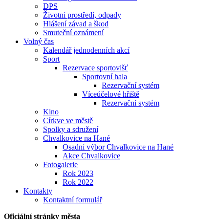
DPS
Životní prostředí, odpady
Hlášení závad a škod
Smuteční oznámení
Volný čas
Kalendář jednodenních akcí
Sport
Rezervace sportovišť
Sportovní hala
Rezervační systém
Víceúčelové hřiště
Rezervační systém
Kino
Církve ve městě
Spolky a sdružení
Chvalkovice na Hané
Osadní výbor Chvalkovice na Hané
Akce Chvalkovice
Fotogalerie
Rok 2023
Rok 2022
Kontakty
Kontaktní formulář
Oficiální stránky města