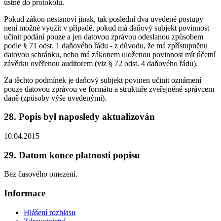
ústně do protokolu.
Pokud zákon nestanoví jinak, tak poslední dva uvedené postupy
není možné využít v případě, pokud má daňový subjekt povinnost
učinit podání pouze a jen datovou zprávou odeslanou způsobem
podle § 71 odst. 1 daňového řádu - z důvodu, že má zpřístupněnu
datovou schránku, nebo má zákonem uloženou povinnost mít účetní
závěrku ověřenou auditorem (viz § 72 odst. 4 daňového řádu).
Za těchto podmínek je daňový subjekt povinen učinit oznámení
pouze datovou zprávou ve formátu a struktuře zveřejněné správcem
daně (způsoby výše uvedenými).
28. Popis byl naposledy aktualizován
10.04.2015
29. Datum konce platnosti popisu
Bez časového omezení.
Informace
Hlášení rozhlasu