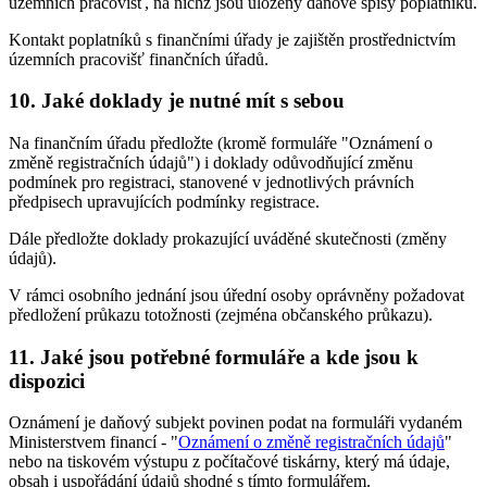
územních pracovišť, na nichž jsou uloženy daňové spisy poplatníků.
Kontakt poplatníků s finančními úřady je zajištěn prostřednictvím
územních pracovišť finančních úřadů.
10. Jaké doklady je nutné mít s sebou
Na finančním úřadu předložte (kromě formuláře "Oznámení o
změně registračních údajů") i doklady odůvodňující změnu
podmínek pro registraci, stanovené v jednotlivých právních
předpisech upravujících podmínky registrace.
Dále předložte doklady prokazující uváděné skutečnosti (změny
údajů).
V rámci osobního jednání jsou úřední osoby oprávněny požadovat
předložení průkazu totožnosti (zejména občanského průkazu).
11. Jaké jsou potřebné formuláře a kde jsou k
dispozici
Oznámení je daňový subjekt povinen podat na formuláři vydaném
Ministerstvem financí - "
Oznámení o změně registračních údajů
"
nebo na tiskovém výstupu z počítačové tiskárny, který má údaje,
obsah i uspořádání údajů shodné s tímto formulářem.