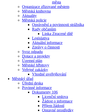
města
Organizace zřizované městem
Městská knihovna
Aktuality
Městská policie
Oprávnění a povinnosti strážníka
Rady občanům
Linka Ztracené dítě
Legislativa
Aktuální informace
Zprávy o činnosti
Svoz odpadu
Dotace a projekty
Územní plán
Městské hřbitovy
Veřejné zakázky
Vhodné uveřejňování
Městský úřad
Úřední deska
Povinné informace
Dokumenty 106
Licenční smlova
Žádost o informace
Příjem žádostí
Opravné prostředky