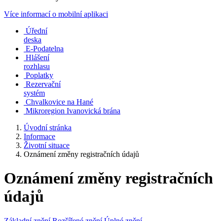
Více informací o mobilní aplikaci
Úřední
deska
E-Podatelna
Hlášení
rozhlasu
Poplatky
Rezervační
systém
Chvalkovice na Hané
Mikroregion Ivanovická brána
Úvodní stránka
Informace
Životní situace
Oznámení změny registračních údajů
Oznámení změny registračních
údajů
Základní znění
Rozšířené znění
Úplné znění