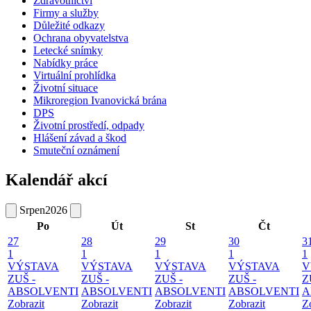
Zdravotnictví
Firmy a služby
Důležité odkazy
Ochrana obyvatelstva
Letecké snímky
Nabídky práce
Virtuální prohlídka
Životní situace
Mikroregion Ivanovická brána
DPS
Životní prostředí, odpady
Hlášení závad a škod
Smuteční oznámení
Kalendář akcí
Srpen
2026
Po
Út
St
Čt
27
28
29
30
3
1
1
1
1
1
VÝSTAVA
VÝSTAVA
VÝSTAVA
VÝSTAVA
V
ZUŠ -
ZUŠ -
ZUŠ -
ZUŠ -
Z
ABSOLVENTI
ABSOLVENTI
ABSOLVENTI
ABSOLVENTI
A
Zobrazit
Zobrazit
Zobrazit
Zobrazit
Z