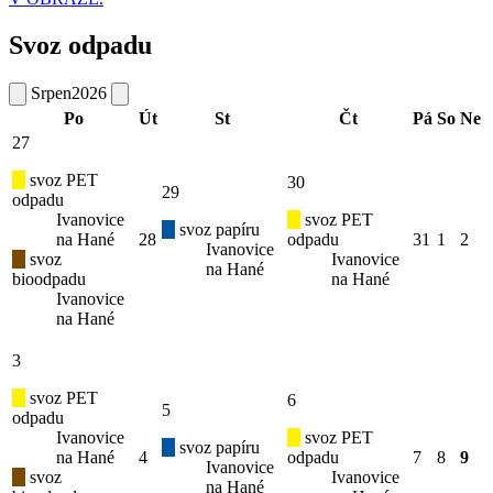
Svoz odpadu
Srpen
2026
Po
Út
St
Čt
Pá
So
Ne
27
svoz PET
30
29
odpadu
Ivanovice
svoz PET
svoz papíru
na Hané
28
odpadu
31
1
2
Ivanovice
svoz
Ivanovice
na Hané
bioodpadu
na Hané
Ivanovice
na Hané
3
svoz PET
6
5
odpadu
Ivanovice
svoz PET
svoz papíru
na Hané
4
odpadu
7
8
9
Ivanovice
svoz
Ivanovice
na Hané