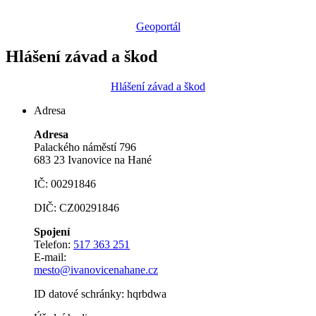
Geoportál
Hlášení závad a škod
Hlášení závad a škod
Adresa
Adresa
Palackého náměstí 796
683 23 Ivanovice na Hané
IČ: 00291846
DIČ: CZ00291846
Spojení
Telefon:
517 363 251
E-mail:
mesto@ivanovicenahane.cz
ID datové schránky: hqrbdwa