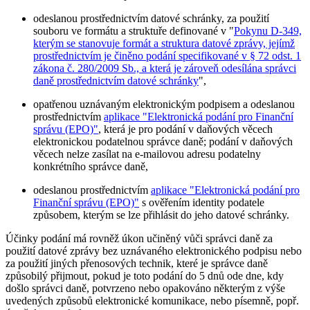
odeslanou prostřednictvím datové schránky, za použití
souboru ve formátu a struktuře definované v "
Pokynu D-349,
kterým se stanovuje formát a struktura datové zprávy, jejímž
prostřednictvím je činěno podání specifikované v § 72 odst. 1
zákona č. 280/2009 Sb., a která je zároveň odesílána správci
daně prostřednictvím datové schránky
",
opatřenou uznávaným elektronickým podpisem a odeslanou
prostřednictvím
aplikace "Elektronická podání pro Finanční
správu (EPO)"
, která je pro podání v daňových věcech
elektronickou podatelnou správce daně; podání v daňových
věcech nelze zasílat na e-mailovou adresu podatelny
konkrétního správce daně,
odeslanou prostřednictvím
aplikace "Elektronická podání pro
Finanční správu (EPO)"
s ověřením identity podatele
způsobem, kterým se lze přihlásit do jeho datové schránky.
Účinky podání má rovněž úkon učiněný vůči správci daně za
použití datové zprávy bez uznávaného elektronického podpisu nebo
za použití jiných přenosových technik, které je správce daně
způsobilý přijmout, pokud je toto podání do 5 dnů ode dne, kdy
došlo správci daně, potvrzeno nebo opakováno některým z výše
uvedených způsobů elektronické komunikace, nebo písemně, popř.