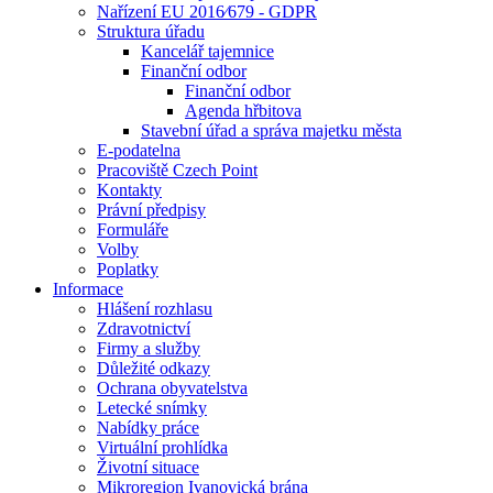
Nařízení EU 2016⁄679 - GDPR
Struktura úřadu
Kancelář tajemnice
Finanční odbor
Finanční odbor
Agenda hřbitova
Stavební úřad a správa majetku města
E-podatelna
Pracoviště Czech Point
Kontakty
Právní předpisy
Formuláře
Volby
Poplatky
Informace
Hlášení rozhlasu
Zdravotnictví
Firmy a služby
Důležité odkazy
Ochrana obyvatelstva
Letecké snímky
Nabídky práce
Virtuální prohlídka
Životní situace
Mikroregion Ivanovická brána