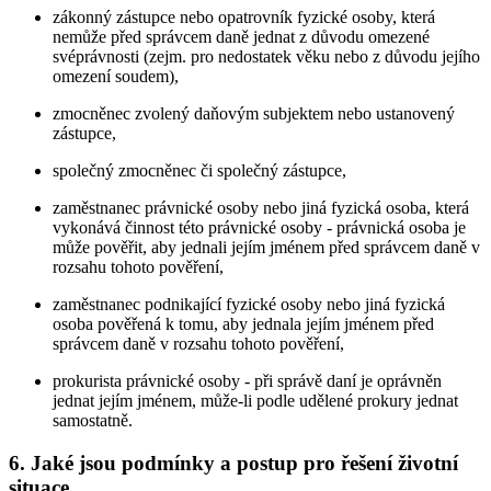
zákonný zástupce nebo opatrovník fyzické osoby, která
nemůže před správcem daně jednat z důvodu omezené
svéprávnosti (zejm. pro nedostatek věku nebo z důvodu jejího
omezení soudem),
zmocněnec zvolený daňovým subjektem nebo ustanovený
zástupce,
společný zmocněnec či společný zástupce,
zaměstnanec právnické osoby nebo jiná fyzická osoba, která
vykonává činnost této právnické osoby - právnická osoba je
může pověřit, aby jednali jejím jménem před správcem daně v
rozsahu tohoto pověření,
zaměstnanec podnikající fyzické osoby nebo jiná fyzická
osoba pověřená k tomu, aby jednala jejím jménem před
správcem daně v rozsahu tohoto pověření,
prokurista právnické osoby - při správě daní je oprávněn
jednat jejím jménem, může-li podle udělené prokury jednat
samostatně.
6. Jaké jsou podmínky a postup pro řešení životní
situace