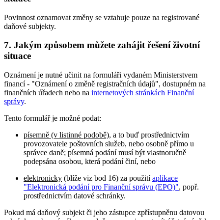
Povinnost oznamovat změny se vztahuje pouze na registrované
daňové subjekty.
7. Jakým způsobem můžete zahájit řešení životní
situace
Oznámení je nutné učinit na formuláři vydaném Ministerstvem
financí - "Oznámení o změně registračních údajů", dostupném na
finančních úřadech nebo na
internetových stránkách Finanční
správy
.
Tento formulář je možné podat:
písemně (v listinné podobě)
, a to buď prostřednictvím
provozovatele poštovních služeb, nebo osobně přímo u
správce daně; písemná podání musí být vlastnoručně
podepsána osobou, která podání činí, nebo
elektronicky
(blíže viz bod 16) za použití
aplikace
"Elektronická podání pro Finanční správu (EPO)"
, popř.
prostřednictvím datové schránky.
Pokud má daňový subjekt či jeho zástupce zpřístupněnu datovou