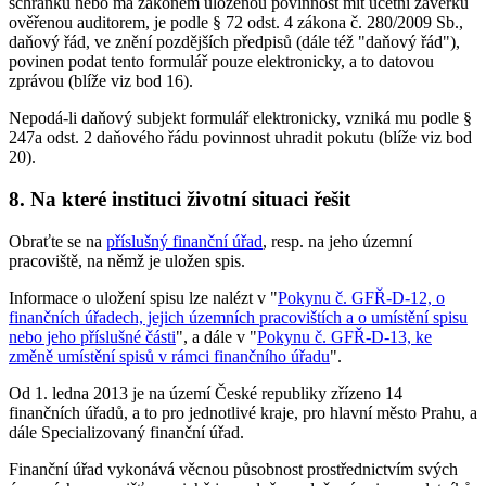
schránku nebo má zákonem uloženou povinnost mít účetní závěrku
ověřenou auditorem, je podle § 72 odst. 4 zákona č. 280/2009 Sb.,
daňový řád, ve znění pozdějších předpisů (dále též "daňový řád"),
povinen podat tento formulář pouze elektronicky, a to datovou
zprávou (blíže viz bod 16).
Nepodá-li daňový subjekt formulář elektronicky, vzniká mu podle §
247a odst. 2 daňového řádu povinnost uhradit pokutu (blíže viz bod
20).
8. Na které instituci životní situaci řešit
Obraťte se na
příslušný finanční úřad
, resp. na jeho územní
pracoviště, na němž je uložen spis.
Informace o uložení spisu lze nalézt v "
Pokynu č. GFŘ-D-12, o
finančních úřadech, jejich územních pracovištích a o umístění spisu
nebo jeho příslušné části
", a dále v "
Pokynu č. GFŘ-D-13, ke
změně umístění spisů v rámci finančního úřadu
".
Od 1. ledna 2013 je na území České republiky zřízeno 14
finančních úřadů, a to pro jednotlivé kraje, pro hlavní město Prahu, a
dále Specializovaný finanční úřad.
Finanční úřad vykonává věcnou působnost prostřednictvím svých