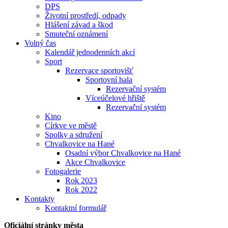
DPS
Životní prostředí, odpady
Hlášení závad a škod
Smuteční oznámení
Volný čas
Kalendář jednodenních akcí
Sport
Rezervace sportovišť
Sportovní hala
Rezervační systém
Víceúčelové hřiště
Rezervační systém
Kino
Církve ve městě
Spolky a sdružení
Chvalkovice na Hané
Osadní výbor Chvalkovice na Hané
Akce Chvalkovice
Fotogalerie
Rok 2023
Rok 2022
Kontakty
Kontaktní formulář
Oficiální stránky města