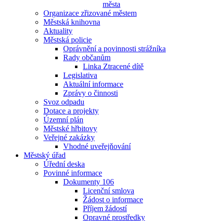
města
Organizace zřizované městem
Městská knihovna
Aktuality
Městská policie
Oprávnění a povinnosti strážníka
Rady občanům
Linka Ztracené dítě
Legislativa
Aktuální informace
Zprávy o činnosti
Svoz odpadu
Dotace a projekty
Územní plán
Městské hřbitovy
Veřejné zakázky
Vhodné uveřejňování
Městský úřad
Úřední deska
Povinné informace
Dokumenty 106
Licenční smlova
Žádost o informace
Příjem žádostí
Opravné prostředky