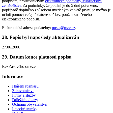
podpisem, prostřednictvím
elektronické podatelny Ministerstva
zemědělství
. Za podmínky, že podání je do 5 dnů potvrzeno,
popřípadě doplněno způsobem uvedeným ve větě první, je možno je
učinit pomocí veřejné datové sítě bez použití zaručeného
elektronického podpisu.
Elektronická adresa podatelny:
posta@mze.cz
.
28. Popis byl naposledy aktualizován
27.06.2006
29. Datum konce platnosti popisu
Bez časového omezení.
Informace
Hlášení rozhlasu
Zdravotnictví
Firmy a služby
Důležité odkazy
Ochrana obyvatelstva
Letecké snímky