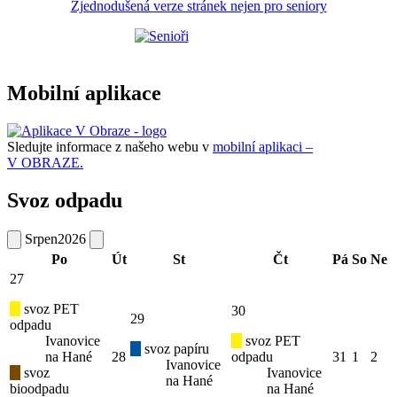
Zjednodušená verze stránek nejen pro seniory
Mobilní aplikace
Sledujte informace z našeho webu v
mobilní aplikaci –
V OBRAZE.
Svoz odpadu
Srpen
2026
Po
Út
St
Čt
Pá
So
Ne
27
svoz PET
30
29
odpadu
Ivanovice
svoz PET
svoz papíru
na Hané
28
odpadu
31
1
2
Ivanovice
svoz
Ivanovice
na Hané
bioodpadu
na Hané