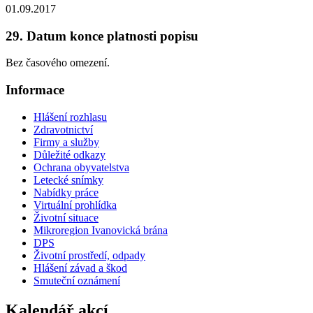
01.09.2017
29. Datum konce platnosti popisu
Bez časového omezení.
Informace
Hlášení rozhlasu
Zdravotnictví
Firmy a služby
Důležité odkazy
Ochrana obyvatelstva
Letecké snímky
Nabídky práce
Virtuální prohlídka
Životní situace
Mikroregion Ivanovická brána
DPS
Životní prostředí, odpady
Hlášení závad a škod
Smuteční oznámení
Kalendář akcí