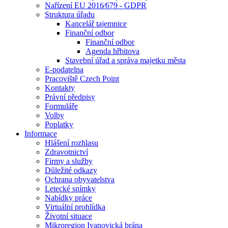
Nařízení EU 2016⁄679 - GDPR
Struktura úřadu
Kancelář tajemnice
Finanční odbor
Finanční odbor
Agenda hřbitova
Stavební úřad a správa majetku města
E-podatelna
Pracoviště Czech Point
Kontakty
Právní předpisy
Formuláře
Volby
Poplatky
Informace
Hlášení rozhlasu
Zdravotnictví
Firmy a služby
Důležité odkazy
Ochrana obyvatelstva
Letecké snímky
Nabídky práce
Virtuální prohlídka
Životní situace
Mikroregion Ivanovická brána