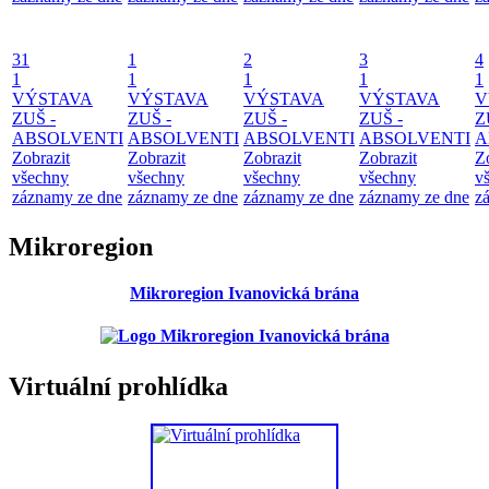
31
1
2
3
4
1
1
1
1
1
VÝSTAVA
VÝSTAVA
VÝSTAVA
VÝSTAVA
V
ZUŠ -
ZUŠ -
ZUŠ -
ZUŠ -
Z
ABSOLVENTI
ABSOLVENTI
ABSOLVENTI
ABSOLVENTI
A
Zobrazit
Zobrazit
Zobrazit
Zobrazit
Z
všechny
všechny
všechny
všechny
v
záznamy ze dne
záznamy ze dne
záznamy ze dne
záznamy ze dne
z
Mikroregion
Mikroregion Ivanovická brána
Virtuální prohlídka