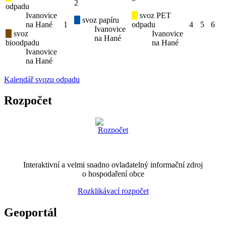
2
odpadu
Ivanovice
svoz PET
svoz papíru
na Hané
1
odpadu
4
5
6
Ivanovice
svoz
Ivanovice
na Hané
bioodpadu
na Hané
Ivanovice
na Hané
Kalendář svozu odpadu
Rozpočet
Interaktivní a velmi snadno ovladatelný informační zdroj
o hospodaření obce
Rozklikávací rozpočet
Geoportál