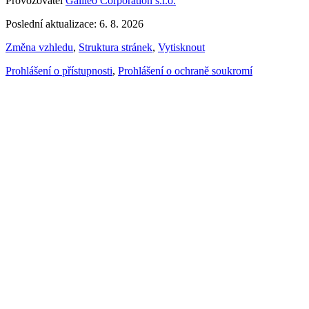
Provozovatel
Galileo Corporation s.r.o.
Poslední aktualizace: 6. 8. 2026
Změna vzhledu
,
Struktura stránek
,
Vytisknout
Prohlášení o přístupnosti
,
Prohlášení o ochraně soukromí