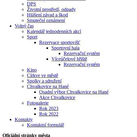
DPS
Životní prostředí, odpady
Hlášení závad a škod
Smuteční oznámení
Volný čas
Kalendář jednodenních akcí
Sport
Rezervace sportovišť
Sportovní hala
Rezervační systém
Víceúčelové hřiště
Rezervační systém
Kino
Církve ve městě
Spolky a sdružení
Chvalkovice na Hané
Osadní výbor Chvalkovice na Hané
Akce Chvalkovice
Fotogalerie
Rok 2023
Rok 2022
Kontakty
Kontaktní formulář
Oficiální stránky města