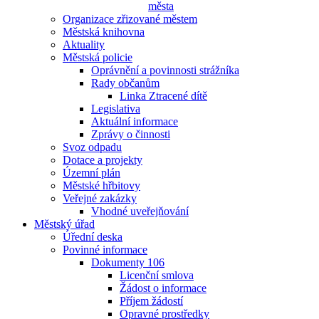
města
Organizace zřizované městem
Městská knihovna
Aktuality
Městská policie
Oprávnění a povinnosti strážníka
Rady občanům
Linka Ztracené dítě
Legislativa
Aktuální informace
Zprávy o činnosti
Svoz odpadu
Dotace a projekty
Územní plán
Městské hřbitovy
Veřejné zakázky
Vhodné uveřejňování
Městský úřad
Úřední deska
Povinné informace
Dokumenty 106
Licenční smlova
Žádost o informace
Příjem žádostí
Opravné prostředky