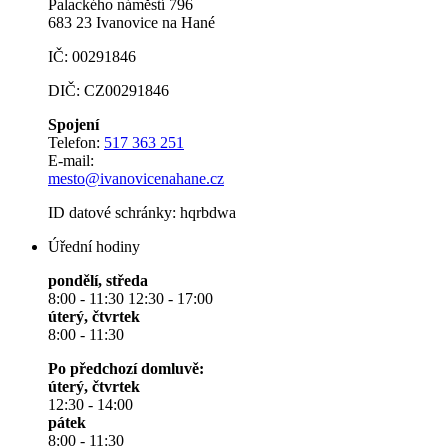
Palackého náměstí 796
683 23 Ivanovice na Hané
IČ: 00291846
DIČ: CZ00291846
Spojení
Telefon:
517 363 251
E-mail:
mesto@ivanovicenahane.cz
ID datové schránky: hqrbdwa
Úřední hodiny
pondělí, středa
8:00 - 11:30 12:30 - 17:00
úterý, čtvrtek
8:00 - 11:30
Po předchozí domluvě:
úterý, čtvrtek
12:30 - 14:00
pátek
8:00 - 11:30