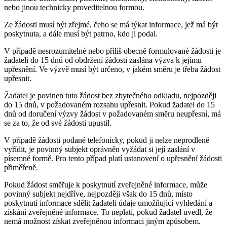
nebo jinou technicky proveditelnou formou.
Ze žádosti musí být zřejmé, čeho se má týkat informace, jež má být
poskytnuta, a dále musí být patrno, kdo ji podal.
V případě nesrozumitelné nebo příliš obecně formulované žádosti je
žadateli do 15 dnů od obdržení žádosti zaslána výzva k jejímu
upřesnění. Ve výzvě musí být určeno, v jakém směru je třeba žádost
upřesnit.
Žadatel je povinen tuto žádost bez zbytečného odkladu, nejpozději
do 15 dnů, v požadovaném rozsahu upřesnit. Pokud žadatel do 15
dnů od doručení výzvy žádost v požadovaném směru neupřesní, má
se za to, že od své žádosti upustil.
V případě žádosti podané telefonicky, pokud ji nelze neprodleně
vyřídit, je povinný subjekt oprávněn vyžádat si její zaslání v
písemné formě. Pro tento případ platí ustanovení o upřesnění žádosti
přiměřeně.
Pokud žádost směřuje k poskytnutí zveřejněné informace, může
povinný subjekt nejdříve, nejpozději však do 15 dnů, místo
poskytnutí informace sdělit žadateli údaje umožňující vyhledání a
získání zveřejněné informace. To neplatí, pokud žadatel uvedl, že
nemá možnost získat zveřejněnou informaci jiným způsobem.