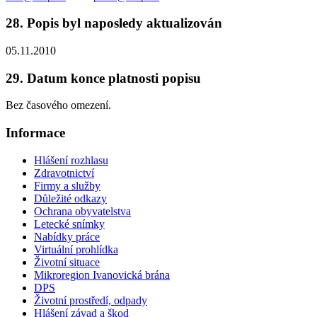
28. Popis byl naposledy aktualizován
05.11.2010
29. Datum konce platnosti popisu
Bez časového omezení.
Informace
Hlášení rozhlasu
Zdravotnictví
Firmy a služby
Důležité odkazy
Ochrana obyvatelstva
Letecké snímky
Nabídky práce
Virtuální prohlídka
Životní situace
Mikroregion Ivanovická brána
DPS
Životní prostředí, odpady
Hlášení závad a škod