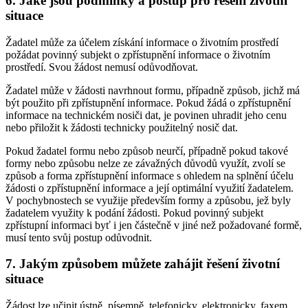
6. Jaké jsou podmínky a postup pro řešení životní
situace
Žadatel může za účelem získání informace o životním prostředí
požádat povinný subjekt o zpřístupnění informace o životním
prostředí. Svou žádost nemusí odůvodňovat.
Žadatel může v žádosti navrhnout formu, případně způsob, jichž má
být použito při zpřístupnění informace. Pokud žádá o zpřístupnění
informace na technickém nosiči dat, je povinen uhradit jeho cenu
nebo přiložit k žádosti technicky použitelný nosič dat.
Pokud žadatel formu nebo způsob neurčí, případně pokud takové
formy nebo způsobu nelze ze závažných důvodů využít, zvolí se
způsob a forma zpřístupnění informace s ohledem na splnění účelu
žádosti o zpřístupnění informace a její optimální využití žadatelem.
V pochybnostech se využije především formy a způsobu, jež byly
žadatelem využity k podání žádosti. Pokud povinný subjekt
zpřístupní informaci byť i jen částečně v jiné než požadované formě,
musí tento svůj postup odůvodnit.
7. Jakým způsobem můžete zahájit řešení životní
situace
Žádost lze učinit ústně, písemně, telefonicky, elektronicky, faxem