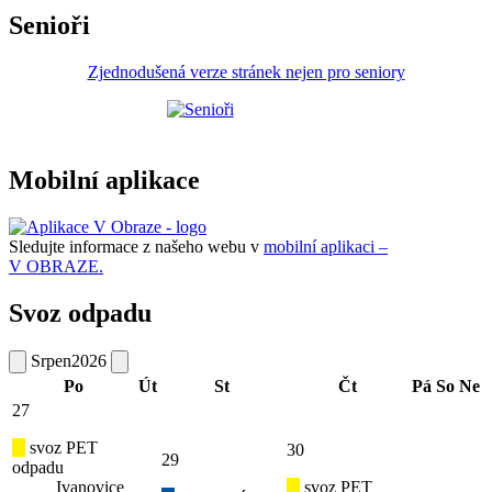
Senioři
Zjednodušená verze stránek nejen pro seniory
Mobilní aplikace
Sledujte informace z našeho webu v
mobilní aplikaci –
V OBRAZE.
Svoz odpadu
Srpen
2026
Po
Út
St
Čt
Pá
So
Ne
27
svoz PET
30
29
odpadu
Ivanovice
svoz PET