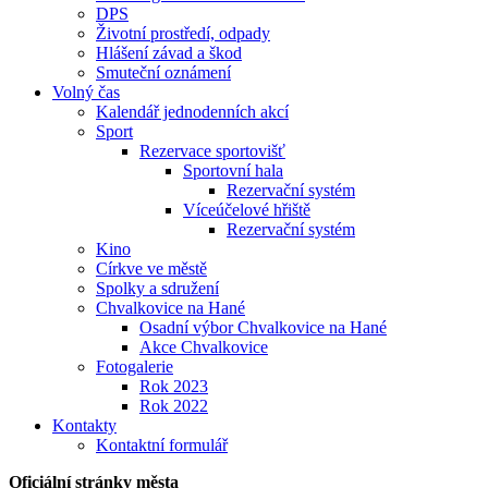
DPS
Životní prostředí, odpady
Hlášení závad a škod
Smuteční oznámení
Volný čas
Kalendář jednodenních akcí
Sport
Rezervace sportovišť
Sportovní hala
Rezervační systém
Víceúčelové hřiště
Rezervační systém
Kino
Církve ve městě
Spolky a sdružení
Chvalkovice na Hané
Osadní výbor Chvalkovice na Hané
Akce Chvalkovice
Fotogalerie
Rok 2023
Rok 2022
Kontakty
Kontaktní formulář
Oficiální stránky města