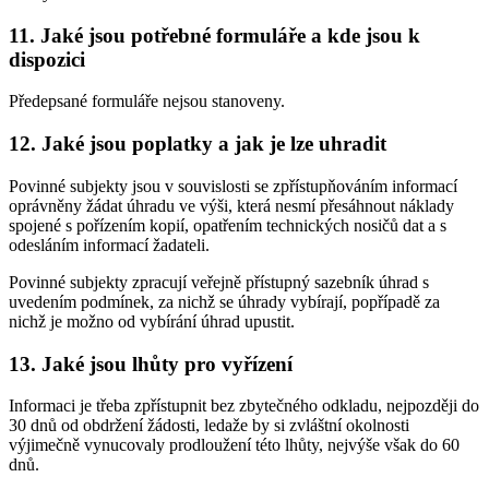
11. Jaké jsou potřebné formuláře a kde jsou k
dispozici
Předepsané formuláře nejsou stanoveny.
12. Jaké jsou poplatky a jak je lze uhradit
Povinné subjekty jsou v souvislosti se zpřístupňováním informací
oprávněny žádat úhradu ve výši, která nesmí přesáhnout náklady
spojené s pořízením kopií, opatřením technických nosičů dat a s
odesláním informací žadateli.
Povinné subjekty zpracují veřejně přístupný sazebník úhrad s
uvedením podmínek, za nichž se úhrady vybírají, popřípadě za
nichž je možno od vybírání úhrad upustit.
13. Jaké jsou lhůty pro vyřízení
Informaci je třeba zpřístupnit bez zbytečného odkladu, nejpozději do
30 dnů od obdržení žádosti, ledaže by si zvláštní okolnosti
výjimečně vynucovaly prodloužení této lhůty, nejvýše však do 60
dnů.