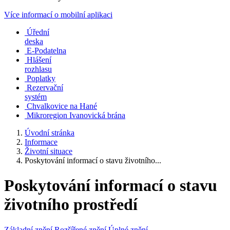
Více informací o mobilní aplikaci
Úřední
deska
E-Podatelna
Hlášení
rozhlasu
Poplatky
Rezervační
systém
Chvalkovice na Hané
Mikroregion Ivanovická brána
Úvodní stránka
Informace
Životní situace
Poskytování informací o stavu životního...
Poskytování informací o stavu
životního prostředí
Základní znění
Rozšířené znění
Úplné znění