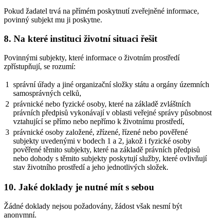
Pokud žadatel trvá na přímém poskytnutí zveřejněné informace,
povinný subjekt mu ji poskytne.
8. Na které instituci životní situaci řešit
Povinnými subjekty, které informace o životním prostředí
zpřístupňují, se rozumí:
1
správní úřady a jiné organizační složky státu a orgány územních
samosprávných celků,
2
právnické nebo fyzické osoby, které na základě zvláštních
právních předpisů vykonávají v oblasti veřejné správy působnost
vztahující se přímo nebo nepřímo k životnímu prostředí,
3
právnické osoby založené, zřízené, řízené nebo pověřené
subjekty uvedenými v bodech 1 a 2, jakož i fyzické osoby
pověřené těmito subjekty, které na základě právních předpisů
nebo dohody s těmito subjekty poskytují služby, které ovlivňují
stav životního prostředí a jeho jednotlivých složek.
10. Jaké doklady je nutné mít s sebou
Žádné doklady nejsou požadovány, žádost však nesmí být
anonymní.