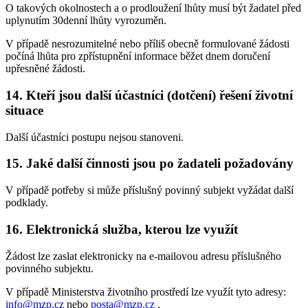
O takových okolnostech a o prodloužení lhůty musí být žadatel před
uplynutím 30denní lhůty vyrozuměn.
V případě nesrozumitelné nebo příliš obecně formulované žádosti
počíná lhůta pro zpřístupnění informace běžet dnem doručení
upřesněné žádosti.
14. Kteří jsou další účastníci (dotčení) řešení životní
situace
Další účastníci postupu nejsou stanoveni.
15. Jaké další činnosti jsou po žadateli požadovány
V případě potřeby si může příslušný povinný subjekt vyžádat další
podklady.
16. Elektronická služba, kterou lze využít
Žádost lze zaslat elektronicky na e-mailovou adresu příslušného
povinného subjektu.
V případě Ministerstva životního prostředí lze využít tyto adresy:
info@mzp.cz
nebo
posta@mzp.cz
.