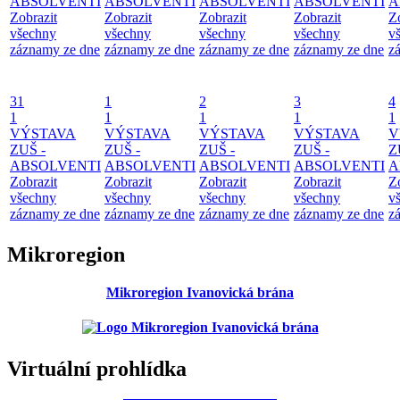
ABSOLVENTI
ABSOLVENTI
ABSOLVENTI
ABSOLVENTI
A
Zobrazit
Zobrazit
Zobrazit
Zobrazit
Z
všechny
všechny
všechny
všechny
v
záznamy ze dne
záznamy ze dne
záznamy ze dne
záznamy ze dne
z
31
1
2
3
4
1
1
1
1
1
VÝSTAVA
VÝSTAVA
VÝSTAVA
VÝSTAVA
V
ZUŠ -
ZUŠ -
ZUŠ -
ZUŠ -
Z
ABSOLVENTI
ABSOLVENTI
ABSOLVENTI
ABSOLVENTI
A
Zobrazit
Zobrazit
Zobrazit
Zobrazit
Z
všechny
všechny
všechny
všechny
v
záznamy ze dne
záznamy ze dne
záznamy ze dne
záznamy ze dne
z
Mikroregion
Mikroregion Ivanovická brána
Virtuální prohlídka