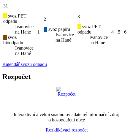
31
svoz PET
3
2
odpadu
Ivanovice
svoz PET
svoz papíru
na Hané
1
odpadu
4
5
6
Ivanovice
svoz
Ivanovice
na Hané
bioodpadu
na Hané
Ivanovice
na Hané
Kalendář svozu odpadu
Rozpočet
Interaktivní a velmi snadno ovladatelný informační zdroj
o hospodaření obce
Rozklikávací rozpočet