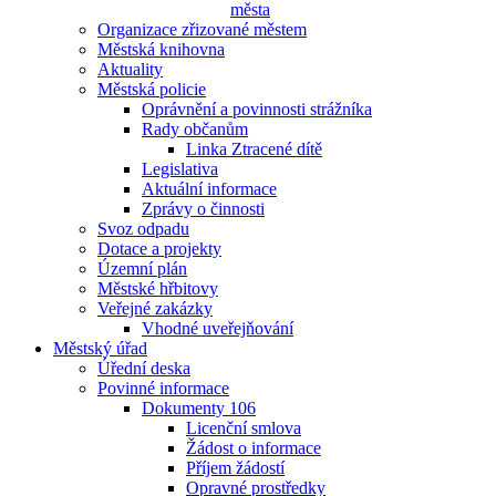
města
Organizace zřizované městem
Městská knihovna
Aktuality
Městská policie
Oprávnění a povinnosti strážníka
Rady občanům
Linka Ztracené dítě
Legislativa
Aktuální informace
Zprávy o činnosti
Svoz odpadu
Dotace a projekty
Územní plán
Městské hřbitovy
Veřejné zakázky
Vhodné uveřejňování
Městský úřad
Úřední deska
Povinné informace
Dokumenty 106
Licenční smlova
Žádost o informace
Příjem žádostí
Opravné prostředky