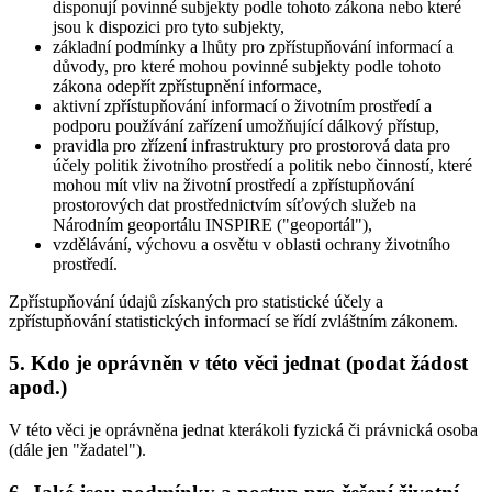
disponují povinné subjekty podle tohoto zákona nebo které
jsou k dispozici pro tyto subjekty,
základní podmínky a lhůty pro zpřístupňování informací a
důvody, pro které mohou povinné subjekty podle tohoto
zákona odepřít zpřístupnění informace,
aktivní zpřístupňování informací o životním prostředí a
podporu používání zařízení umožňující dálkový přístup,
pravidla pro zřízení infrastruktury pro prostorová data pro
účely politik životního prostředí a politik nebo činností, které
mohou mít vliv na životní prostředí a zpřístupňování
prostorových dat prostřednictvím síťových služeb na
Národním geoportálu INSPIRE ("geoportál"),
vzdělávání, výchovu a osvětu v oblasti ochrany životního
prostředí.
Zpřístupňování údajů získaných pro statistické účely a
zpřístupňování statistických informací se řídí zvláštním zákonem.
5. Kdo je oprávněn v této věci jednat (podat žádost
apod.)
V této věci je oprávněna jednat kterákoli fyzická či právnická osoba
(dále jen "žadatel").