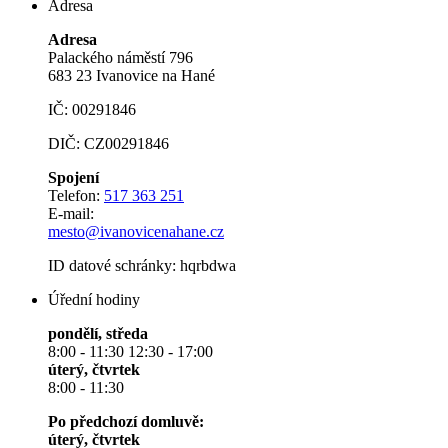
Adresa
Adresa
Palackého náměstí 796
683 23 Ivanovice na Hané
IČ: 00291846
DIČ: CZ00291846
Spojení
Telefon:
517 363 251
E-mail:
mesto@ivanovicenahane.cz
ID datové schránky: hqrbdwa
Úřední hodiny
pondělí, středa
8:00 - 11:30 12:30 - 17:00
úterý, čtvrtek
8:00 - 11:30
Po předchozí domluvě:
úterý, čtvrtek