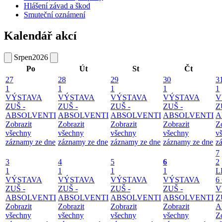
Hlášení závad a škod
Smuteční oznámení
Kalendář akcí
Srpen
2026
Po
Út
St
Čt
27
28
29
30
3
1
1
1
1
1
VÝSTAVA
VÝSTAVA
VÝSTAVA
VÝSTAVA
V
ZUŠ -
ZUŠ -
ZUŠ -
ZUŠ -
Z
ABSOLVENTI
ABSOLVENTI
ABSOLVENTI
ABSOLVENTI
A
Zobrazit
Zobrazit
Zobrazit
Zobrazit
Z
všechny
všechny
všechny
všechny
v
záznamy ze dne
záznamy ze dne
záznamy ze dne
záznamy ze dne
z
7
3
4
5
6
2
1
1
1
1
L
VÝSTAVA
VÝSTAVA
VÝSTAVA
VÝSTAVA
6
ZUŠ -
ZUŠ -
ZUŠ -
ZUŠ -
V
ABSOLVENTI
ABSOLVENTI
ABSOLVENTI
ABSOLVENTI
Z
Zobrazit
Zobrazit
Zobrazit
Zobrazit
A
všechny
všechny
všechny
všechny
Z