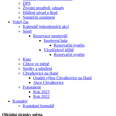
DPS
Životní prostředí, odpady
Hlášení závad a škod
Smuteční oznámení
Volný čas
Kalendář jednodenních akcí
Sport
Rezervace sportovišť
Sportovní hala
Rezervační systém
Víceúčelové hřiště
Rezervační systém
Kino
Církve ve městě
Spolky a sdružení
Chvalkovice na Hané
Osadní výbor Chvalkovice na Hané
Akce Chvalkovice
Fotogalerie
Rok 2023
Rok 2022
Kontakty
Kontaktní formulář
Oficiální stránky města