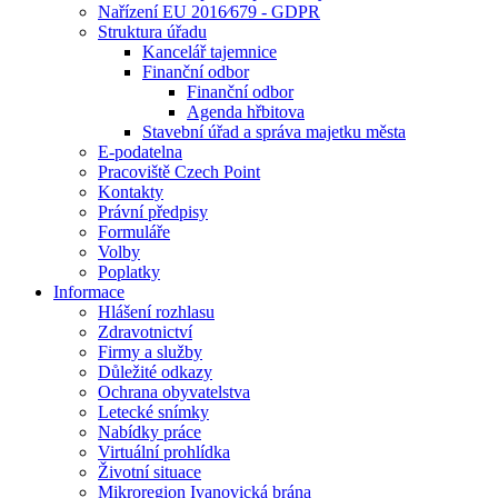
Nařízení EU 2016⁄679 - GDPR
Struktura úřadu
Kancelář tajemnice
Finanční odbor
Finanční odbor
Agenda hřbitova
Stavební úřad a správa majetku města
E-podatelna
Pracoviště Czech Point
Kontakty
Právní předpisy
Formuláře
Volby
Poplatky
Informace
Hlášení rozhlasu
Zdravotnictví
Firmy a služby
Důležité odkazy
Ochrana obyvatelstva
Letecké snímky
Nabídky práce
Virtuální prohlídka
Životní situace
Mikroregion Ivanovická brána