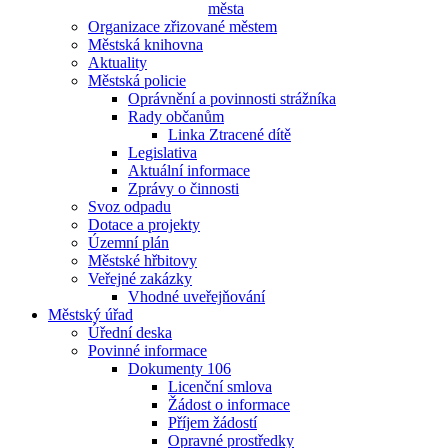
města
Organizace zřizované městem
Městská knihovna
Aktuality
Městská policie
Oprávnění a povinnosti strážníka
Rady občanům
Linka Ztracené dítě
Legislativa
Aktuální informace
Zprávy o činnosti
Svoz odpadu
Dotace a projekty
Územní plán
Městské hřbitovy
Veřejné zakázky
Vhodné uveřejňování
Městský úřad
Úřední deska
Povinné informace
Dokumenty 106
Licenční smlova
Žádost o informace
Příjem žádostí
Opravné prostředky