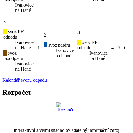
Ivanovice
na Hané
31
svoz PET
3
2
odpadu
Ivanovice
svoz PET
svoz papíru
na Hané
1
odpadu
4
5
6
Ivanovice
svoz
Ivanovice
na Hané
bioodpadu
na Hané
Ivanovice
na Hané
Kalendář svozu odpadu
Rozpočet
Interaktivní a velmi snadno ovladatelný informační zdroj