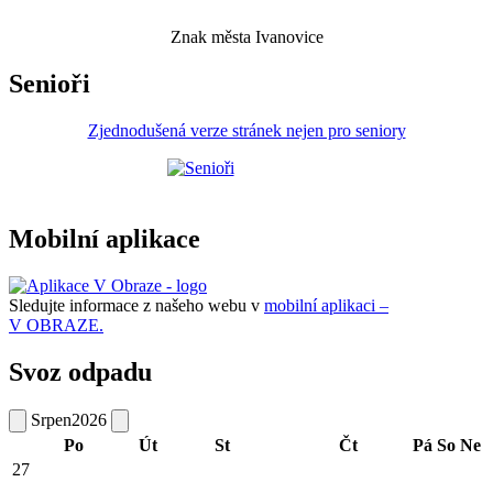
Znak města Ivanovice
Senioři
Zjednodušená verze stránek nejen pro seniory
Mobilní aplikace
Sledujte informace z našeho webu v
mobilní aplikaci –
V OBRAZE.
Svoz odpadu
Srpen
2026
Po
Út
St
Čt
Pá
So
Ne
27