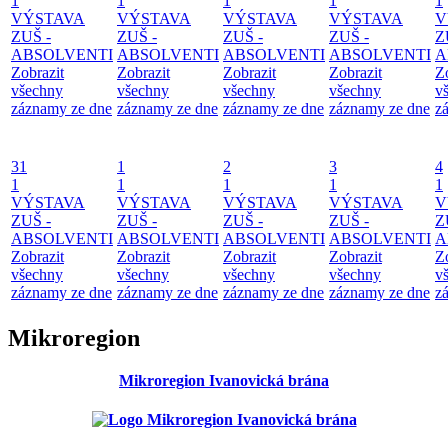
1
1
1
1
1
VÝSTAVA
VÝSTAVA
VÝSTAVA
VÝSTAVA
V
ZUŠ -
ZUŠ -
ZUŠ -
ZUŠ -
Z
ABSOLVENTI
ABSOLVENTI
ABSOLVENTI
ABSOLVENTI
A
Zobrazit
Zobrazit
Zobrazit
Zobrazit
Z
všechny
všechny
všechny
všechny
v
záznamy ze dne
záznamy ze dne
záznamy ze dne
záznamy ze dne
z
31
1
2
3
4
1
1
1
1
1
VÝSTAVA
VÝSTAVA
VÝSTAVA
VÝSTAVA
V
ZUŠ -
ZUŠ -
ZUŠ -
ZUŠ -
Z
ABSOLVENTI
ABSOLVENTI
ABSOLVENTI
ABSOLVENTI
A
Zobrazit
Zobrazit
Zobrazit
Zobrazit
Z
všechny
všechny
všechny
všechny
v
záznamy ze dne
záznamy ze dne
záznamy ze dne
záznamy ze dne
z
Mikroregion
Mikroregion Ivanovická brána