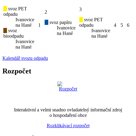
svoz PET
3
2
odpadu
Ivanovice
svoz PET
svoz papíru
na Hané
1
odpadu
4
5
6
Ivanovice
svoz
Ivanovice
na Hané
bioodpadu
na Hané
Ivanovice
na Hané
Kalendář svozu odpadu
Rozpočet
Interaktivní a velmi snadno ovladatelný informační zdroj
o hospodaření obce
Rozklikávací rozpočet