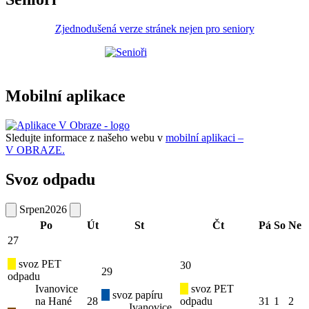
Zjednodušená verze stránek nejen pro seniory
Mobilní aplikace
Sledujte informace z našeho webu v
mobilní aplikaci –
V OBRAZE.
Svoz odpadu
Srpen
2026
Po
Út
St
Čt
Pá
So
Ne
27
svoz PET
30
29
odpadu
Ivanovice
svoz PET
svoz papíru
na Hané
28
odpadu
31
1
2
Ivanovice