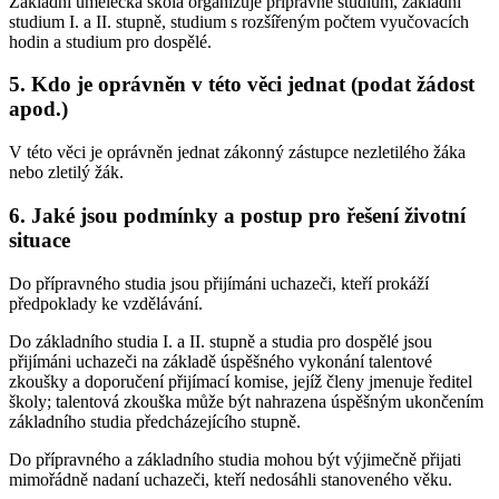
Základní umělecká škola organizuje přípravné studium, základní
studium I. a II. stupně, studium s rozšířeným počtem vyučovacích
hodin a studium pro dospělé.
5. Kdo je oprávněn v této věci jednat (podat žádost
apod.)
V této věci je oprávněn jednat zákonný zástupce nezletilého žáka
nebo zletilý žák.
6. Jaké jsou podmínky a postup pro řešení životní
situace
Do přípravného studia jsou přijímáni uchazeči, kteří prokáží
předpoklady ke vzdělávání.
Do základního studia I. a II. stupně a studia pro dospělé jsou
přijímáni uchazeči na základě úspěšného vykonání talentové
zkoušky a doporučení přijímací komise, jejíž členy jmenuje ředitel
školy; talentová zkouška může být nahrazena úspěšným ukončením
základního studia předcházejícího stupně.
Do přípravného a základního studia mohou být výjimečně přijati
mimořádně nadaní uchazeči, kteří nedosáhli stanoveného věku.