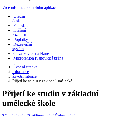
Více informací o mobilní aplikaci
Úřední
deska
E-Podatelna
Hlášení
rozhlasu
Poplatky
Rezervační
systém
Chvalkovice na Hané
Mikroregion Ivanovická brána
Úvodní stránka
Informace
Životní situace
Přijetí ke studiu v základní umělecké...
Přijetí ke studiu v základní
umělecké škole
Základní znění
Rozšířené znění
Úplné znění