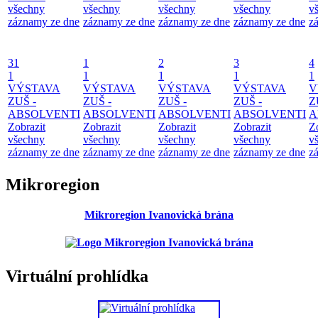
všechny
všechny
všechny
všechny
v
záznamy ze dne
záznamy ze dne
záznamy ze dne
záznamy ze dne
z
31
1
2
3
4
1
1
1
1
1
VÝSTAVA
VÝSTAVA
VÝSTAVA
VÝSTAVA
V
ZUŠ -
ZUŠ -
ZUŠ -
ZUŠ -
Z
ABSOLVENTI
ABSOLVENTI
ABSOLVENTI
ABSOLVENTI
A
Zobrazit
Zobrazit
Zobrazit
Zobrazit
Z
všechny
všechny
všechny
všechny
v
záznamy ze dne
záznamy ze dne
záznamy ze dne
záznamy ze dne
z
Mikroregion
Mikroregion Ivanovická brána
Virtuální prohlídka