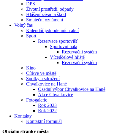
DPS
Životní prostředí, odpady
Hlášení závad a škod
Smuteční oznámení
Volný čas
Kalendář jednodenních akcí
Sport
Rezervace sportovišť
Sportovní hala
Rezervační systém
Víceúčelové hřiště
Rezervační systém
Kino
Církve ve městě
Spolky a sdružení
Chvalkovice na Hané
Osadní výbor Chvalkovice na Hané
Akce Chvalkovice
Fotogalerie
Rok 2023
Rok 2022
Kontakty
Kontaktní formulář
Oficiální stránky města