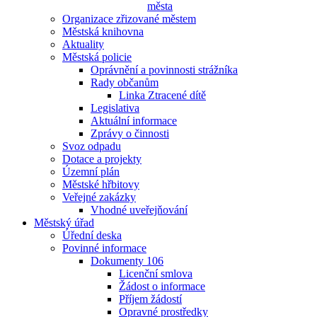
města
Organizace zřizované městem
Městská knihovna
Aktuality
Městská policie
Oprávnění a povinnosti strážníka
Rady občanům
Linka Ztracené dítě
Legislativa
Aktuální informace
Zprávy o činnosti
Svoz odpadu
Dotace a projekty
Územní plán
Městské hřbitovy
Veřejné zakázky
Vhodné uveřejňování
Městský úřad
Úřední deska
Povinné informace
Dokumenty 106
Licenční smlova
Žádost o informace
Příjem žádostí
Opravné prostředky