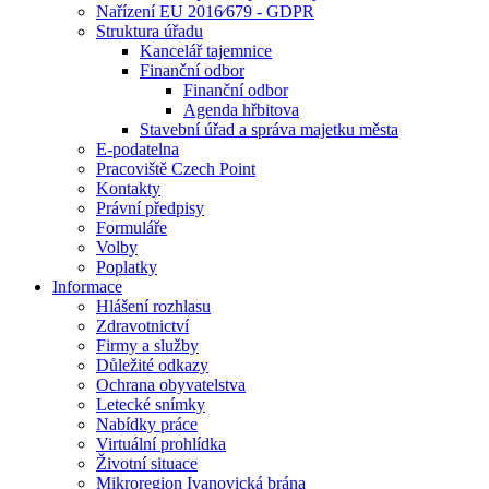
Nařízení EU 2016⁄679 - GDPR
Struktura úřadu
Kancelář tajemnice
Finanční odbor
Finanční odbor
Agenda hřbitova
Stavební úřad a správa majetku města
E-podatelna
Pracoviště Czech Point
Kontakty
Právní předpisy
Formuláře
Volby
Poplatky
Informace
Hlášení rozhlasu
Zdravotnictví
Firmy a služby
Důležité odkazy
Ochrana obyvatelstva
Letecké snímky
Nabídky práce
Virtuální prohlídka
Životní situace
Mikroregion Ivanovická brána