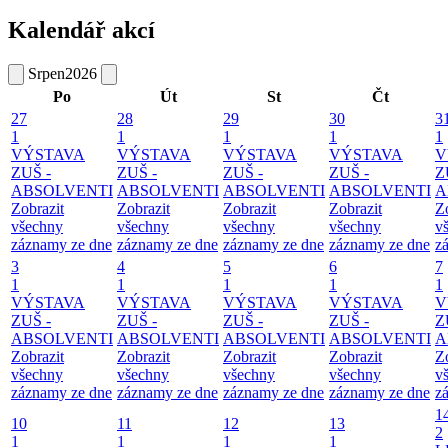
Kalendář akcí
Srpen
2026
Po
Út
St
Čt
27
28
29
30
3
1
1
1
1
1
VÝSTAVA
VÝSTAVA
VÝSTAVA
VÝSTAVA
V
ZUŠ -
ZUŠ -
ZUŠ -
ZUŠ -
Z
ABSOLVENTI
ABSOLVENTI
ABSOLVENTI
ABSOLVENTI
A
Zobrazit
Zobrazit
Zobrazit
Zobrazit
Z
všechny
všechny
všechny
všechny
v
záznamy ze dne
záznamy ze dne
záznamy ze dne
záznamy ze dne
z
3
4
5
6
7
1
1
1
1
1
VÝSTAVA
VÝSTAVA
VÝSTAVA
VÝSTAVA
V
ZUŠ -
ZUŠ -
ZUŠ -
ZUŠ -
Z
ABSOLVENTI
ABSOLVENTI
ABSOLVENTI
ABSOLVENTI
A
Zobrazit
Zobrazit
Zobrazit
Zobrazit
Z
všechny
všechny
všechny
všechny
v
záznamy ze dne
záznamy ze dne
záznamy ze dne
záznamy ze dne
z
1
10
11
12
13
2
1
1
1
1