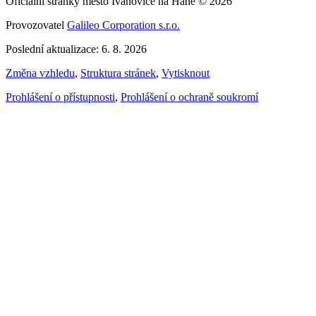
Oficiální stránky město Ivanovice na Hané © 2026
Provozovatel
Galileo Corporation s.r.o.
Poslední aktualizace: 6. 8. 2026
Změna vzhledu
,
Struktura stránek
,
Vytisknout
Prohlášení o přístupnosti
,
Prohlášení o ochraně soukromí