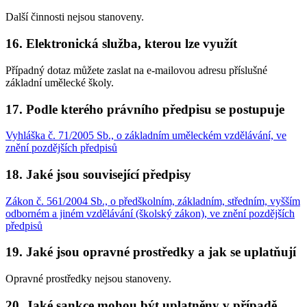
Další činnosti nejsou stanoveny.
16. Elektronická služba, kterou lze využít
Případný dotaz můžete zaslat na e-mailovou adresu příslušné
základní umělecké školy.
17. Podle kterého právního předpisu se postupuje
Vyhláška č. 71/2005 Sb., o základním uměleckém vzdělávání, ve
znění pozdějších předpisů
18. Jaké jsou související předpisy
Zákon č. 561/2004 Sb., o předškolním, základním, středním, vyšším
odborném a jiném vzdělávání (školský zákon), ve znění pozdějších
předpisů
19. Jaké jsou opravné prostředky a jak se uplatňují
Opravné prostředky nejsou stanoveny.
20. Jaké sankce mohou být uplatněny v případě