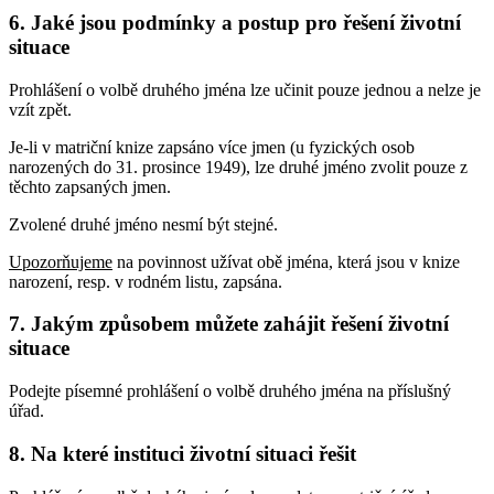
6. Jaké jsou podmínky a postup pro řešení životní
situace
Prohlášení o volbě druhého jména lze učinit pouze jednou a nelze je
vzít zpět.
Je-li v matriční knize zapsáno více jmen (u fyzických osob
narozených do 31. prosince 1949), lze druhé jméno zvolit pouze z
těchto zapsaných jmen.
Zvolené druhé jméno nesmí být stejné.
Upozorňujeme
na povinnost užívat obě jména, která jsou v knize
narození, resp. v rodném listu, zapsána.
7. Jakým způsobem můžete zahájit řešení životní
situace
Podejte písemné prohlášení o volbě druhého jména na příslušný
úřad.
8. Na které instituci životní situaci řešit