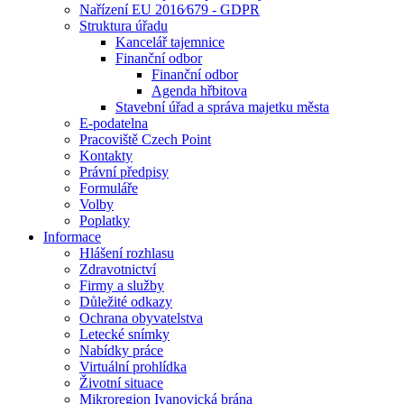
Nařízení EU 2016⁄679 - GDPR
Struktura úřadu
Kancelář tajemnice
Finanční odbor
Finanční odbor
Agenda hřbitova
Stavební úřad a správa majetku města
E-podatelna
Pracoviště Czech Point
Kontakty
Právní předpisy
Formuláře
Volby
Poplatky
Informace
Hlášení rozhlasu
Zdravotnictví
Firmy a služby
Důležité odkazy
Ochrana obyvatelstva
Letecké snímky
Nabídky práce
Virtuální prohlídka
Životní situace
Mikroregion Ivanovická brána