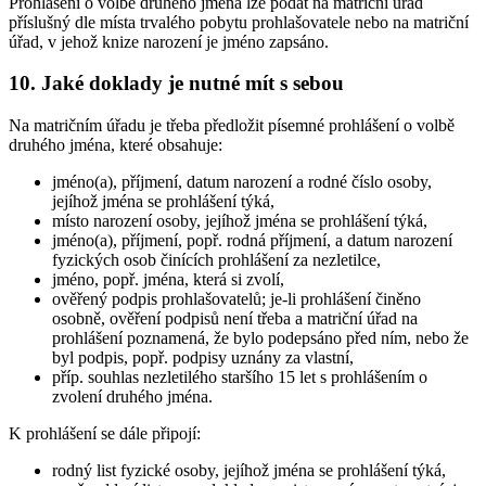
Prohlášení o volbě druhého jména lze podat na matriční úřad
příslušný dle místa trvalého pobytu prohlašovatele nebo na matriční
úřad, v jehož knize narození je jméno zapsáno.
10. Jaké doklady je nutné mít s sebou
Na matričním úřadu je třeba předložit písemné prohlášení o volbě
druhého jména, které obsahuje:
jméno(a), příjmení, datum narození a rodné číslo osoby,
jejíhož jména se prohlášení týká,
místo narození osoby, jejíhož jména se prohlášení týká,
jméno(a), příjmení, popř. rodná příjmení, a datum narození
fyzických osob činících prohlášení za nezletilce,
jméno, popř. jména, která si zvolí,
ověřený podpis prohlašovatelů; je-li prohlášení činěno
osobně, ověření podpisů není třeba a matriční úřad na
prohlášení poznamená, že bylo podepsáno před ním, nebo že
byl podpis, popř. podpisy uznány za vlastní,
příp. souhlas nezletilého staršího 15 let s prohlášením o
zvolení druhého jména.
K prohlášení se dále připojí:
rodný list fyzické osoby, jejíhož jména se prohlášení týká,