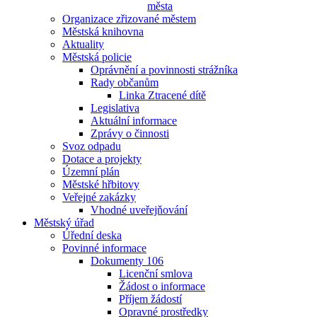
města
Organizace zřizované městem
Městská knihovna
Aktuality
Městská policie
Oprávnění a povinnosti strážníka
Rady občanům
Linka Ztracené dítě
Legislativa
Aktuální informace
Zprávy o činnosti
Svoz odpadu
Dotace a projekty
Územní plán
Městské hřbitovy
Veřejné zakázky
Vhodné uveřejňování
Městský úřad
Úřední deska
Povinné informace
Dokumenty 106
Licenční smlova
Žádost o informace
Příjem žádostí
Opravné prostředky