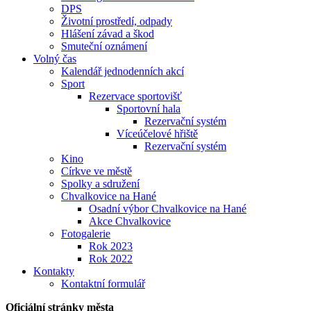
DPS
Životní prostředí, odpady
Hlášení závad a škod
Smuteční oznámení
Volný čas
Kalendář jednodenních akcí
Sport
Rezervace sportovišť
Sportovní hala
Rezervační systém
Víceúčelové hřiště
Rezervační systém
Kino
Církve ve městě
Spolky a sdružení
Chvalkovice na Hané
Osadní výbor Chvalkovice na Hané
Akce Chvalkovice
Fotogalerie
Rok 2023
Rok 2022
Kontakty
Kontaktní formulář
Oficiální stránky města