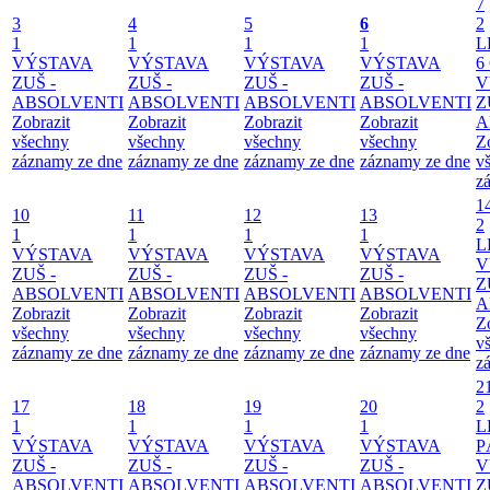
7
3
4
5
6
2
1
1
1
1
L
VÝSTAVA
VÝSTAVA
VÝSTAVA
VÝSTAVA
6
ZUŠ -
ZUŠ -
ZUŠ -
ZUŠ -
V
ABSOLVENTI
ABSOLVENTI
ABSOLVENTI
ABSOLVENTI
Z
Zobrazit
Zobrazit
Zobrazit
Zobrazit
A
všechny
všechny
všechny
všechny
Z
záznamy ze dne
záznamy ze dne
záznamy ze dne
záznamy ze dne
v
z
1
10
11
12
13
2
1
1
1
1
L
VÝSTAVA
VÝSTAVA
VÝSTAVA
VÝSTAVA
V
ZUŠ -
ZUŠ -
ZUŠ -
ZUŠ -
Z
ABSOLVENTI
ABSOLVENTI
ABSOLVENTI
ABSOLVENTI
A
Zobrazit
Zobrazit
Zobrazit
Zobrazit
Z
všechny
všechny
všechny
všechny
v
záznamy ze dne
záznamy ze dne
záznamy ze dne
záznamy ze dne
z
2
17
18
19
20
2
1
1
1
1
L
VÝSTAVA
VÝSTAVA
VÝSTAVA
VÝSTAVA
P
ZUŠ -
ZUŠ -
ZUŠ -
ZUŠ -
V
ABSOLVENTI
ABSOLVENTI
ABSOLVENTI
ABSOLVENTI
Z