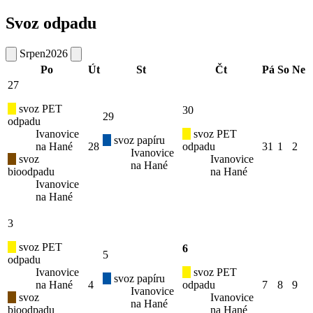
Svoz odpadu
Srpen
2026
Po
Út
St
Čt
Pá
So
Ne
27
svoz PET
30
29
odpadu
Ivanovice
svoz PET
svoz papíru
na Hané
28
odpadu
31
1
2
Ivanovice
svoz
Ivanovice
na Hané
bioodpadu
na Hané
Ivanovice
na Hané
3
svoz PET
6
5
odpadu
Ivanovice
svoz PET
svoz papíru
na Hané
4
odpadu
7
8
9
Ivanovice
svoz
Ivanovice
na Hané
bioodpadu
na Hané