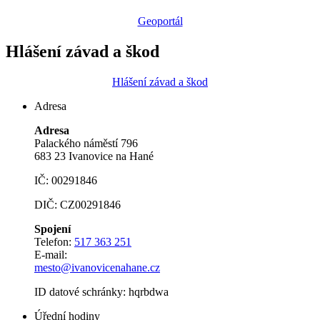
Geoportál
Hlášení závad a škod
Hlášení závad a škod
Adresa
Adresa
Palackého náměstí 796
683 23 Ivanovice na Hané
IČ: 00291846
DIČ: CZ00291846
Spojení
Telefon:
517 363 251
E-mail:
mesto@ivanovicenahane.cz
ID datové schránky: hqrbdwa
Úřední hodiny