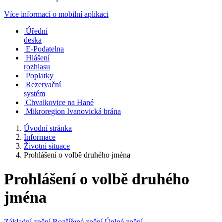
Více informací o mobilní aplikaci
Úřední
deska
E-Podatelna
Hlášení
rozhlasu
Poplatky
Rezervační
systém
Chvalkovice na Hané
Mikroregion Ivanovická brána
Úvodní stránka
Informace
Životní situace
Prohlášení o volbě druhého jména
Prohlášení o volbě druhého
jména
Základní znění
Rozšířené znění
Úplné znění