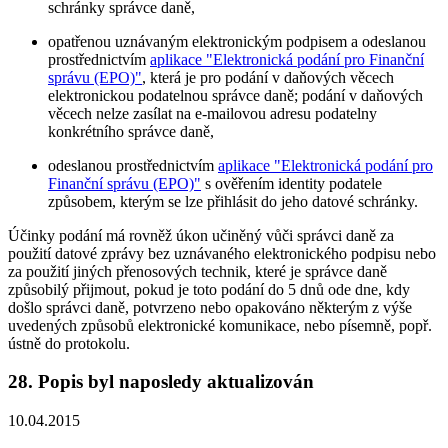
schránky správce daně,
opatřenou uznávaným elektronickým podpisem a odeslanou
prostřednictvím
aplikace "Elektronická podání pro Finanční
správu (EPO)"
, která je pro podání v daňových věcech
elektronickou podatelnou správce daně; podání v daňových
věcech nelze zasílat na e-mailovou adresu podatelny
konkrétního správce daně,
odeslanou prostřednictvím
aplikace "Elektronická podání pro
Finanční správu (EPO)"
s ověřením identity podatele
způsobem, kterým se lze přihlásit do jeho datové schránky.
Účinky podání má rovněž úkon učiněný vůči správci daně za
použití datové zprávy bez uznávaného elektronického podpisu nebo
za použití jiných přenosových technik, které je správce daně
způsobilý přijmout, pokud je toto podání do 5 dnů ode dne, kdy
došlo správci daně, potvrzeno nebo opakováno některým z výše
uvedených způsobů elektronické komunikace, nebo písemně, popř.
ústně do protokolu.
28. Popis byl naposledy aktualizován
10.04.2015