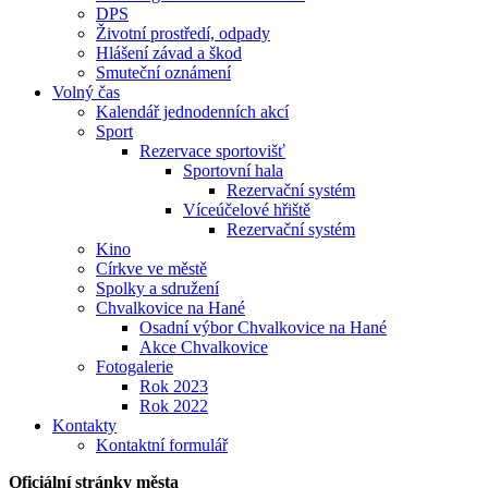
DPS
Životní prostředí, odpady
Hlášení závad a škod
Smuteční oznámení
Volný čas
Kalendář jednodenních akcí
Sport
Rezervace sportovišť
Sportovní hala
Rezervační systém
Víceúčelové hřiště
Rezervační systém
Kino
Církve ve městě
Spolky a sdružení
Chvalkovice na Hané
Osadní výbor Chvalkovice na Hané
Akce Chvalkovice
Fotogalerie
Rok 2023
Rok 2022
Kontakty
Kontaktní formulář
Oficiální stránky města