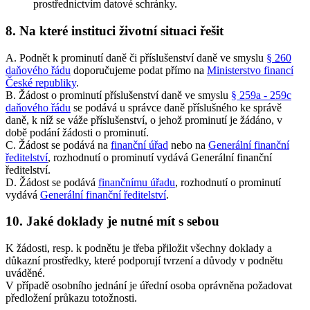
prostřednictvím datové schránky.
8. Na které instituci životní situaci řešit
A. Podnět k prominutí daně či příslušenství daně ve smyslu
§ 260
daňového řádu
doporučujeme podat přímo na
Ministerstvo financí
České republiky
.
B. Žádost o prominutí příslušenství daně ve smyslu
§ 259a - 259c
daňového řádu
se podává u správce daně příslušného ke správě
daně, k níž se váže příslušenství, o jehož prominutí je žádáno, v
době podání žádosti o prominutí.
C. Žádost se podává na
finanční úřad
nebo na
Generální finanční
ředitelství
, rozhodnutí o prominutí vydává Generální finanční
ředitelství.
D. Žádost se podává
finančnímu úřadu
, rozhodnutí o prominutí
vydává
Generální finanční ředitelství
.
10. Jaké doklady je nutné mít s sebou
K žádosti, resp. k podnětu je třeba přiložit všechny doklady a
důkazní prostředky, které podporují tvrzení a důvody v podnětu
uváděné.
V případě osobního jednání je úřední osoba oprávněna požadovat
předložení průkazu totožnosti.