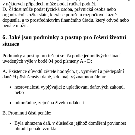
v některých případech může podat ručitel podnět.
D. Žádost může podat fyzická osoba, právnická osoba nebo
organizační složka státu, která se porušení rozpočtové kázně
dopustila, a to prostřednictvím finančního úřadu, který odvod nebo
penále uložil.
6. Jaké jsou podmínky a postup pro řešení životní
situace
Podmínky a postup pro řešení se liší podle jednotlivých situací
uvedených výše v bodě 04 pod písmeny A - D:
A. Existence důvodů zřetele hodných, tj. vyměření a předepsání
daně či příslušenství daně, kde mají významnou úlohu:
nesrovnalosti vyplývající z uplatňování daňových zákonů,
nebo
mimořádné, zejména živelní události.
B. Prominutí části penále:
Byla uhrazena daň, v důsledku jejíhož doměření povinnost
uhradit penále vznikla.