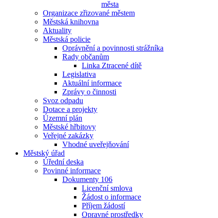
města
Organizace zřizované městem
Městská knihovna
Aktuality
Městská policie
Oprávnění a povinnosti strážníka
Rady občanům
Linka Ztracené dítě
Legislativa
Aktuální informace
Zprávy o činnosti
Svoz odpadu
Dotace a projekty
Územní plán
Městské hřbitovy
Veřejné zakázky
Vhodné uveřejňování
Městský úřad
Úřední deska
Povinné informace
Dokumenty 106
Licenční smlova
Žádost o informace
Příjem žádostí
Opravné prostředky