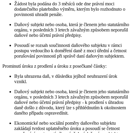
Žádost byla podána do 3 měsíců ode dne právní moci
dodatečného platebního výměru, kterým bylo rozhodnuto o
povinnosti uhradit penále.
Daňový subjekt nebo osoba, která je členem jeho statutárního
orgánu, v posledních 3 letech závažným způsobem neporušil
daňové nebo účetní právní předpisy.
Posoudí se rozsah součinnosti daňového subjektu v rámci
postupu vedoucího k doměření daně z moci úřední a četnost
porušování povinností při správě daní daňovým subjektem.
Prominutí úroku z prodlení a úroku z posečkané částky:
Byla uhrazena daň, v důsledku jejíhož neuhrazení úrok
vznikl.
Daňový subjekt nebo osoba, která je členem jeho statutárního
orgánu, v posledních 3 letech závažným způsobem neporušil
daňové nebo účetní právní předpisy - k prodlení s úhradou
daně došlo z důvodu, který lze s přihlédnutím k okolnostem
daného případu ospravedlnit.
Ekonomické nebo sociální poměry daňového subjektu
zakládají tvrdost uplatněného úroku a posoudí se četnost