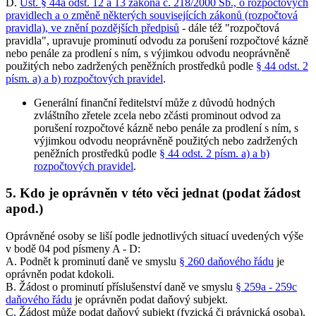
D.
Ust. § 44a odst. 12 a 13 zákona č. 218/2000 Sb., o rozpočtových
pravidlech a o změně některých souvisejících zákonů (rozpočtová
pravidla), ve znění pozdějších předpisů
- dále též "rozpočtová
pravidla", upravuje prominutí odvodu za porušení rozpočtové kázně
nebo penále za prodlení s ním, s výjimkou odvodu neoprávněně
použitých nebo zadržených peněžních prostředků podle
§ 44 odst. 2
písm. a) a b) rozpočtových pravidel
.
Generální finanční ředitelství může z důvodů hodných
zvláštního zřetele zcela nebo zčásti prominout odvod za
porušení rozpočtové kázně nebo penále za prodlení s ním, s
výjimkou odvodu neoprávněně použitých nebo zadržených
peněžních prostředků podle
§ 44 odst. 2 písm. a) a b)
rozpočtových pravidel
.
5. Kdo je oprávněn v této věci jednat (podat žádost
apod.)
Oprávněné osoby se liší podle jednotlivých situací uvedených výše
v bodě 04 pod písmeny A - D:
A. Podnět k prominutí daně ve smyslu
§ 260 daňového řádu
je
oprávněn podat kdokoli.
B. Žádost o prominutí příslušenství daně ve smyslu
§ 259a - 259c
daňového řádu
je oprávněn podat daňový subjekt.
C. Žádost může podat daňový subjekt (fyzická či právnická osoba),