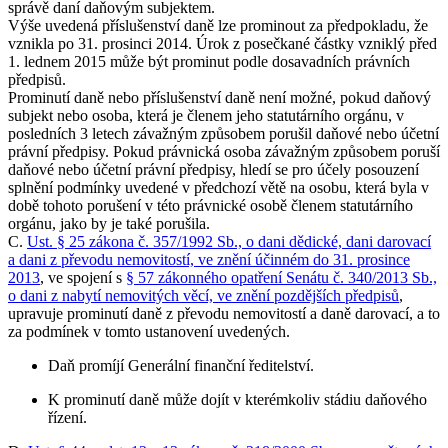
správě daní daňovým subjektem.
Výše uvedená příslušenství daně lze prominout za předpokladu, že
vznikla po 31. prosinci 2014. Úrok z posečkané částky vzniklý před
1. lednem 2015 může být prominut podle dosavadních právních
předpisů.
Prominutí daně nebo příslušenství daně není možné, pokud daňový
subjekt nebo osoba, která je členem jeho statutárního orgánu, v
posledních 3 letech závažným způsobem porušil daňové nebo účetní
právní předpisy. Pokud právnická osoba závažným způsobem poruší
daňové nebo účetní právní předpisy, hledí se pro účely posouzení
splnění podmínky uvedené v předchozí větě na osobu, která byla v
době tohoto porušení v této právnické osobě členem statutárního
orgánu, jako by je také porušila.
C.
Ust. § 25 zákona č. 357/1992 Sb., o dani dědické, dani darovací
a dani z převodu nemovitostí, ve znění účinném do 31. prosince
2013
, ve spojení s
§ 57 zákonného opatření Senátu č. 340/2013 Sb.,
o dani z nabytí nemovitých věcí, ve znění pozdějších předpisů
,
upravuje prominutí daně z převodu nemovitostí a daně darovací, a to
za podmínek v tomto ustanovení uvedených.
Daň promíjí Generální finanční ředitelství.
K prominutí daně může dojít v kterémkoliv stádiu daňového
řízení.