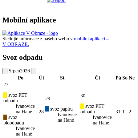
Mobilní aplikace
Sledujte informace z našeho webu v
mobilní aplikaci –
V OBRAZE.
Svoz odpadu
Srpen
2026
Po
Út
St
Čt
Pá
So
Ne
27
svoz PET
30
29
odpadu
Ivanovice
svoz PET
svoz papíru
na Hané
28
odpadu
31
1
2
Ivanovice
svoz
Ivanovice
na Hané
bioodpadu
na Hané
Ivanovice
na Hané