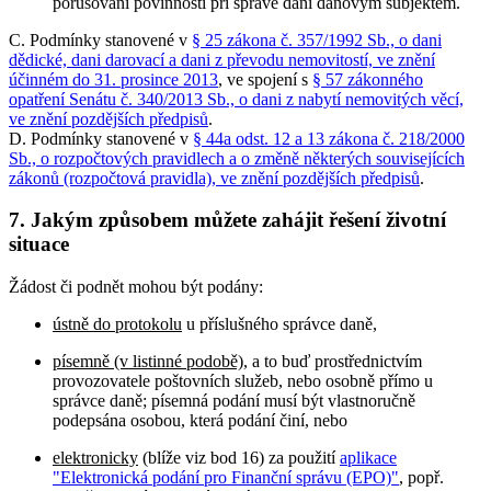
porušování povinností při správě daní daňovým subjektem.
C. Podmínky stanovené v
§ 25 zákona č. 357/1992 Sb., o dani
dědické, dani darovací a dani z převodu nemovitostí, ve znění
účinném do 31. prosince 2013
, ve spojení s
§ 57 zákonného
opatření Senátu č. 340/2013 Sb., o dani z nabytí nemovitých věcí,
ve znění pozdějších předpisů
.
D. Podmínky stanovené v
§ 44a odst. 12 a 13 zákona č. 218/2000
Sb., o rozpočtových pravidlech a o změně některých souvisejících
zákonů (rozpočtová pravidla), ve znění pozdějších předpisů
.
7. Jakým způsobem můžete zahájit řešení životní
situace
Žádost či podnět mohou být podány:
ústně do protokolu
u příslušného správce daně,
písemně (v listinné podobě)
, a to buď prostřednictvím
provozovatele poštovních služeb, nebo osobně přímo u
správce daně; písemná podání musí být vlastnoručně
podepsána osobou, která podání činí, nebo
elektronicky
(blíže viz bod 16) za použití
aplikace
"Elektronická podání pro Finanční správu (EPO)"
, popř.