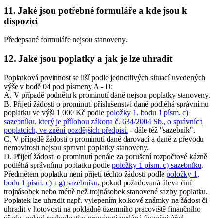
11. Jaké jsou potřebné formuláře a kde jsou k
dispozici
Předepsané formuláře nejsou stanoveny.
12. Jaké jsou poplatky a jak je lze uhradit
Poplatková povinnost se liší podle jednotlivých situací uvedených
výše v bodě 04 pod písmeny A - D:
A. V případě podnětu k prominutí daně nejsou poplatky stanoveny.
B. Přijetí žádosti o prominutí příslušenství daně podléhá správnímu
poplatku ve výši 1 000 Kč podle
položky 1, bodu 1 písm. c)
sazebníku, který je přílohou zákona č. 634/2004 Sb., o správních
poplatcích, ve znění pozdějších předpisů
- dále též "sazebník".
C. V případě žádosti o prominutí daně darovací a daně z převodu
nemovitostí nejsou správní poplatky stanoveny.
D. Přijetí žádosti o prominutí penále za porušení rozpočtové kázně
podléhá správnímu poplatku podle
položky 1 písm. c) sazebníku
.
Předmětem poplatku není přijetí těchto žádostí podle
položky 1,
bodu 1 písm. c) a g) sazebníku
, pokud požadovaná úleva činí
trojnásobek nebo méně než trojnásobek stanovené sazby poplatku.
Poplatek lze uhradit např. vylepením kolkové známky na žádost či
uhradit v hotovosti na pokladně územního pracoviště finančního
úřadu, pokud rozhodnutí o prominutí vydává finanční úřad.