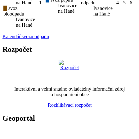
na Hané
1
odpadu
4
5
6
Ivanovice
svoz
Ivanovice
na Hané
bioodpadu
na Hané
Ivanovice
na Hané
Kalendář svozu odpadu
Rozpočet
Interaktivní a velmi snadno ovladatelný informační zdroj
o hospodaření obce
Rozklikávací rozpočet
Geoportál