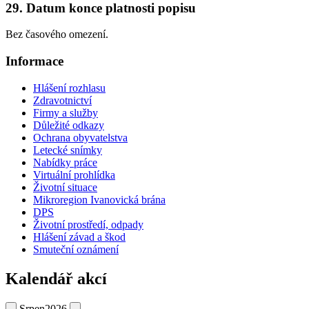
29. Datum konce platnosti popisu
Bez časového omezení.
Informace
Hlášení rozhlasu
Zdravotnictví
Firmy a služby
Důležité odkazy
Ochrana obyvatelstva
Letecké snímky
Nabídky práce
Virtuální prohlídka
Životní situace
Mikroregion Ivanovická brána
DPS
Životní prostředí, odpady
Hlášení závad a škod
Smuteční oznámení
Kalendář akcí
Srpen
2026