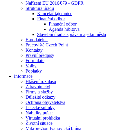
Nařízení EU 2016⁄679 - GDPR
Struktura úřadu
Kancelář tajemnice
Finanční odbor
Finanční odbor
Agenda hřbitova
Stavební úřad a správa majetku města
E-podatelna
Pracoviště Czech Point
Kontakty
Právní předpisy
Formuláře
Volby
Poplatky
Informace
Hlášení rozhlasu
Zdravotnictví
Firmy a služby
Důležité odkazy
Ochrana obyvatelstva
Letecké snímky
Nabídky práce
Virtuální prohlídka
Životní situace
Mikroregion Ivanovická brána