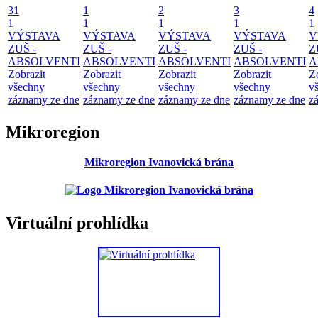
31
1
2
3
4
1
1
1
1
1
VÝSTAVA
VÝSTAVA
VÝSTAVA
VÝSTAVA
V
ZUŠ -
ZUŠ -
ZUŠ -
ZUŠ -
Z
ABSOLVENTI
ABSOLVENTI
ABSOLVENTI
ABSOLVENTI
A
Zobrazit
Zobrazit
Zobrazit
Zobrazit
Z
všechny
všechny
všechny
všechny
v
záznamy ze dne
záznamy ze dne
záznamy ze dne
záznamy ze dne
z
Mikroregion
Mikroregion Ivanovická brána
Virtuální prohlídka