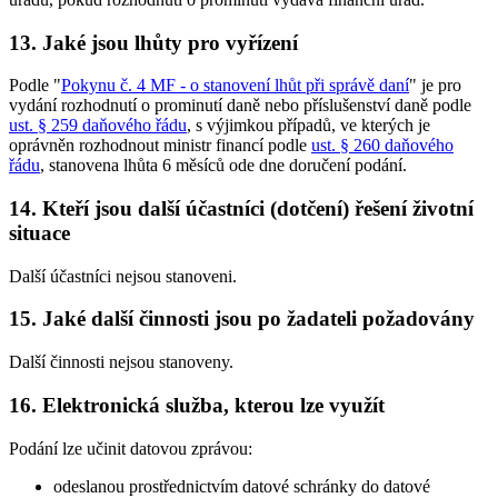
13. Jaké jsou lhůty pro vyřízení
Podle "
Pokynu č. 4 MF - o stanovení lhůt při správě daní
" je pro
vydání rozhodnutí o prominutí daně nebo příslušenství daně podle
ust. § 259 daňového řádu
, s výjimkou případů, ve kterých je
oprávněn rozhodnout ministr financí podle
ust. § 260 daňového
řádu
, stanovena lhůta 6 měsíců ode dne doručení podání.
14. Kteří jsou další účastníci (dotčení) řešení životní
situace
Další účastníci nejsou stanoveni.
15. Jaké další činnosti jsou po žadateli požadovány
Další činnosti nejsou stanoveny.
16. Elektronická služba, kterou lze využít
Podání lze učinit datovou zprávou:
odeslanou prostřednictvím datové schránky do datové