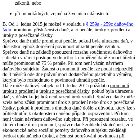
zákonů, nebo
při mimořádných, zejména živelních událostech.
B. Od 1. ledna 2015 je možné v souladu s
§ 259a - 259c daňového
řádu
prominout příslušenství daně, a to penále, úroky z prodlení a
úroky z posečkané částky.
Správce daně může prominout
penále
, pokud byla uhrazena daň, v
důsledku jejíhož doměření povinnost uhradit penále vznikla.
Správce daně na základě posouzení rozsahu součinnosti daňového
subjektu v rámci postupu vedoucího k doměření daně z moci úřední
může prominout až 75 % penále. Při tom není vázán návrhem
daňového subjektu. Žádost o prominutí penále lze podat nejpozději
do 3 měsíců ode dne právní moci dodatečného platebního výměru,
kterým bylo rozhodnuto o povinnosti uhradit penále.
Dále může daňový subjekt od 1. ledna 2015 požádat o
prominutí
úroku z prodlení
a
úroku z posečkané částky
, pokud byla uhrazena
daň, v důsledku jejíhož neuhrazení úrok vznikl. Správce daně může
zcela nebo zčásti prominout úrok z prodlení nebo úrok z posečkané
částky, pokud k prodlení s úhradou daně došlo z důvodu, který lze s
přihlédnutím k okolnostem daného případu ospravedlnit. Při tom
není vázán návrhem daňového subjektu. Při posouzení rozsahu, ve
kterém bude úrok prominut, správce daně zohlední skutečnost, zda
ekonomické nebo sociální poměry daňového subjektu zakládají
tvrdost uplatněného úroku, a četnost porušování povinností při