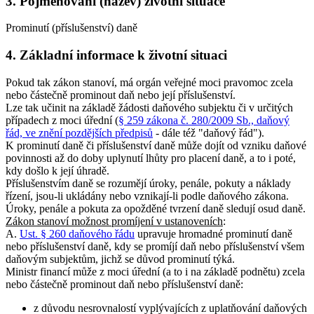
3. Pojmenování (název) životní situace
Prominutí (příslušenství) daně
4. Základní informace k životní situaci
Pokud tak zákon stanoví, má orgán veřejné moci pravomoc zcela
nebo částečně prominout daň nebo její příslušenství.
Lze tak učinit na základě žádosti daňového subjektu či v určitých
případech z moci úřední (
§ 259 zákona č. 280/2009 Sb., daňový
řád, ve znění pozdějších předpisů
- dále též "daňový řád").
K prominutí daně či příslušenství daně může dojít od vzniku daňové
povinnosti až do doby uplynutí lhůty pro placení daně, a to i poté,
kdy došlo k její úhradě.
Příslušenstvím daně se rozumějí úroky, penále, pokuty a náklady
řízení, jsou-li ukládány nebo vznikají-li podle daňového zákona.
Úroky, penále a pokuta za opožděné tvrzení daně sledují osud daně.
Zákon stanoví možnost promíjení v ustanoveních
:
A.
Ust. § 260 daňového řádu
upravuje hromadné prominutí daně
nebo příslušenství daně, kdy se promíjí daň nebo příslušenství všem
daňovým subjektům, jichž se důvod prominutí týká.
Ministr financí může z moci úřední (a to i na základě podnětu) zcela
nebo částečně prominout daň nebo příslušenství daně:
z důvodu nesrovnalostí vyplývajících z uplatňování daňových