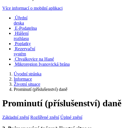
Více informací o mobilní aplikaci
Úřední
deska
E-Podatelna
Hlášení
rozhlasu
Poplatky
Rezervační
systém
Chvalkovice na Hané
Mikroregion Ivanovická brána
Úvodní stránka
Informace
Životní situace
Prominutí (příslušenství) daně
Prominutí (příslušenství) daně
Základní znění
Rozšířené znění
Úplné znění