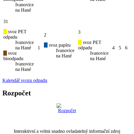
Ivanovice
na Hané
31
svoz PET
3
2
odpadu
Ivanovice
svoz PET
svoz papíru
na Hané
1
odpadu
4
5
6
Ivanovice
svoz
Ivanovice
na Hané
bioodpadu
na Hané
Ivanovice
na Hané
Kalendář svozu odpadu
Rozpočet
Interaktivní a velmi snadno ovladatelný informační zdroj