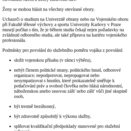
Ženy se mohou hlásit na všechny otevírané obory.
Uchazeči o studium na Univerzitě obrany nebo na Vojenském oboru
při Fakultě tělesné výchovy a sportu Univerzity Karlovy v Praze
musejí počítat s tím, že je během studia čekají nejen požadavky na
zvládnutí odborného studia, ale také příprava na kariéru vojenského
profesionála.
Podmínky pro povolání do služebního poměru vojáka z povolání:
složit vojenskou přísahu (v rámci výběru),
nebýt členem politické strany, politického hnutí, odborové
organizace; nepodporovat, nepropagovat nebo
nesympatizovat s hnutím, které prokazatelně směřuje k
potlačování práv a svobod člověka nebo hlásá národnostní,
náboženskou anebo rasovou zášť nebo zášť vůči jiné skupině
osob,
být trestně bezúhonný,
být zdravotně způsobilý k výkonu služby,
splňovat kvalifikační předpoklady stanovené pro služební