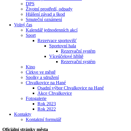
DPS
Životní prostředí, odpady
Hlášení závad a škod
Smuteční oznámení
Volný čas
Kalendář jednodenních akcí
Sport
Rezervace sportovišť
Sportovní hala
Rezervační systém
Víceúčelové hřiště
Rezervační systém
Kino
Církve ve městě
Spolky a sdružení
Chvalkovice na Hané
Osadní výbor Chvalkovice na Hané
Akce Chvalkovice
Fotogalerie
Rok 2023
Rok 2022
Kontakty
Kontaktní formulář
Oficiální stránky města