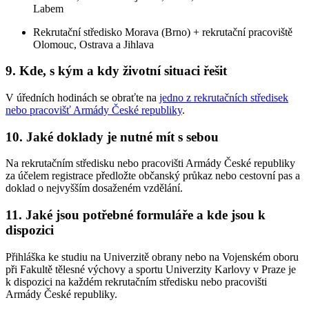
Labem
Rekrutační středisko Morava (Brno) + rekrutační pracoviště
Olomouc, Ostrava a Jihlava
9. Kde, s kým a kdy životní situaci řešit
V úředních hodinách se obraťte na
jedno z rekrutačních středisek
nebo pracovišť Armády České republiky
.
10. Jaké doklady je nutné mít s sebou
Na rekrutačním středisku nebo pracovišti Armády České republiky
za účelem registrace předložte občanský průkaz nebo cestovní pas a
doklad o nejvyšším dosaženém vzdělání.
11. Jaké jsou potřebné formuláře a kde jsou k
dispozici
Přihláška ke studiu na Univerzitě obrany nebo na Vojenském oboru
při Fakultě tělesné výchovy a sportu Univerzity Karlovy v Praze je
k dispozici na každém rekrutačním středisku nebo pracovišti
Armády České republiky.