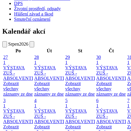
DPS
Životní prostředí, odpady
Hlášení závad a škod
Smuteční oznámení
Kalendář akcí
Srpen
2026
Po
Út
St
Čt
27
28
29
30
3
1
1
1
1
1
VÝSTAVA
VÝSTAVA
VÝSTAVA
VÝSTAVA
V
ZUŠ -
ZUŠ -
ZUŠ -
ZUŠ -
Z
ABSOLVENTI
ABSOLVENTI
ABSOLVENTI
ABSOLVENTI
A
Zobrazit
Zobrazit
Zobrazit
Zobrazit
Z
všechny
všechny
všechny
všechny
v
záznamy ze dne
záznamy ze dne
záznamy ze dne
záznamy ze dne
z
3
4
5
6
7
1
1
1
1
1
VÝSTAVA
VÝSTAVA
VÝSTAVA
VÝSTAVA
V
ZUŠ -
ZUŠ -
ZUŠ -
ZUŠ -
Z
ABSOLVENTI
ABSOLVENTI
ABSOLVENTI
ABSOLVENTI
A
Zobrazit
Zobrazit
Zobrazit
Zobrazit
Z