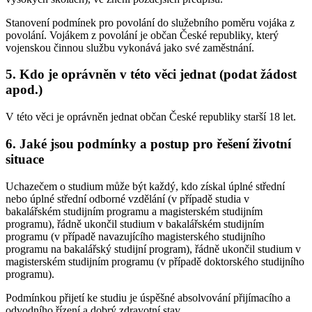
Stanovení podmínek pro povolání do služebního poměru vojáka z
povolání. Vojákem z povolání je občan České republiky, který
vojenskou činnou službu vykonává jako své zaměstnání.
5. Kdo je oprávněn v této věci jednat (podat žádost
apod.)
V této věci je oprávněn jednat občan České republiky starší 18 let.
6. Jaké jsou podmínky a postup pro řešení životní
situace
Uchazečem o studium může být každý, kdo získal úplné střední
nebo úplné střední odborné vzdělání (v případě studia v
bakalářském studijním programu a magisterském studijním
programu), řádně ukončil studium v bakalářském studijním
programu (v případě navazujícího magisterského studijního
programu na bakalářský studijní program), řádně ukončil studium v
magisterském studijním programu (v případě doktorského studijního
programu).
Podmínkou přijetí ke studiu je úspěšné absolvování přijímacího a
odvodního řízení a dobrý zdravotní stav.