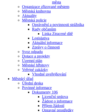
města
Organizace zřizované městem
Městská knihovna
Aktuality
Městská policie
Oprávnění a povinnosti strážníka
Rady občanům
Linka Ztracené dítě
Legislativa
Aktuální informace
Zprávy o činnosti
Svoz odpadu
Dotace a projekty
Územní plán
Městské hřbitovy
Veřejné zakázky
Vhodné uveřejňování
Městský úřad
Úřední deska
Povinné informace
Dokumenty 106
Licenční smlova
Žádost o informace
Příjem žádostí
Opravné prostředky