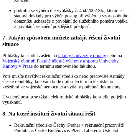
zařazení,
podrobit se výběru dle vyhlášky č. 454/2002 Sb., kterou se
stanoví doklady pro výběr, postup při výběru a vzor osobního
dotazníku uchazeče o povolání do služebního poměru vojáka
z povolání, ve znění pozdějších předpisů.
7. Jakým způsobem můžete zahájit řešení životní
situace
Přihlášky ke studiu zašlete na
fakulty Univerzity obrany
nebo na
Vojenský obor při Fakultě tělesné výchovy a sportu Univerzity
Karlovy v Praze
do termínu stanoveného fakultou.
Poté musíte navštívit rekrutační středisko nebo pracoviště Armády
České republiky, kde vám bude upřesněn termín lékařského
vyšetření ve vojenské nemocnici a vydány potřebné dokumenty.
Uvedený postup se týká i elektronické přihlášky ke studiu po jejím
vytisknutí.
8. Na které instituci životní situaci řešit
Rekrutační středisko Čechy (Praha) + rekrutační pracoviště
Pardubice, České Budějovice, Plzeň, Liberec a Ústí nad