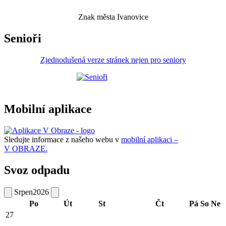
Znak města Ivanovice
Senioři
Zjednodušená verze stránek nejen pro seniory
Mobilní aplikace
Sledujte informace z našeho webu v
mobilní aplikaci –
V OBRAZE.
Svoz odpadu
Srpen
2026
Po
Út
St
Čt
Pá
So
Ne
27