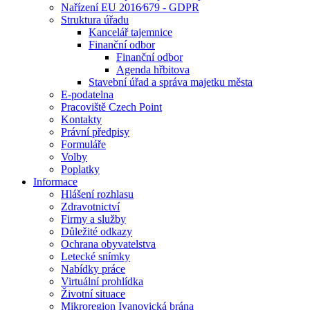
Nařízení EU 2016⁄679 - GDPR
Struktura úřadu
Kancelář tajemnice
Finanční odbor
Finanční odbor
Agenda hřbitova
Stavební úřad a správa majetku města
E-podatelna
Pracoviště Czech Point
Kontakty
Právní předpisy
Formuláře
Volby
Poplatky
Informace
Hlášení rozhlasu
Zdravotnictví
Firmy a služby
Důležité odkazy
Ochrana obyvatelstva
Letecké snímky
Nabídky práce
Virtuální prohlídka
Životní situace
Mikroregion Ivanovická brána