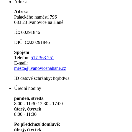
Adresa
Adresa
Palackého náměstí 796
683 23 Ivanovice na Hané
IČ: 00291846
DIČ: CZ00291846
Spojení
Telefon:
517 363 251
E-mail:
mesto@ivanovicenahane.cz
ID datové schránky: hqrbdwa
Úřední hodiny
pondělí, středa
8:00 - 11:30 12:30 - 17:00
úterý, čtvrtek
8:00 - 11:30
Po předchozí domluvě:
úterý, čtvrtek