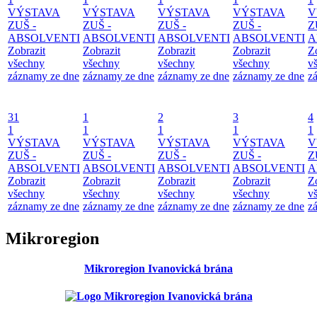
VÝSTAVA
VÝSTAVA
VÝSTAVA
VÝSTAVA
V
ZUŠ -
ZUŠ -
ZUŠ -
ZUŠ -
Z
ABSOLVENTI
ABSOLVENTI
ABSOLVENTI
ABSOLVENTI
A
Zobrazit
Zobrazit
Zobrazit
Zobrazit
Z
všechny
všechny
všechny
všechny
v
záznamy ze dne
záznamy ze dne
záznamy ze dne
záznamy ze dne
z
31
1
2
3
4
1
1
1
1
1
VÝSTAVA
VÝSTAVA
VÝSTAVA
VÝSTAVA
V
ZUŠ -
ZUŠ -
ZUŠ -
ZUŠ -
Z
ABSOLVENTI
ABSOLVENTI
ABSOLVENTI
ABSOLVENTI
A
Zobrazit
Zobrazit
Zobrazit
Zobrazit
Z
všechny
všechny
všechny
všechny
v
záznamy ze dne
záznamy ze dne
záznamy ze dne
záznamy ze dne
z
Mikroregion
Mikroregion Ivanovická brána