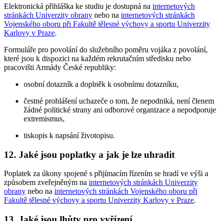
Elektronická přihláška ke studiu je dostupná na
internetových
stránkách Univerzity obrany
nebo na
internetových stránkách
Vojenského oboru při Fakultě tělesné výchovy a sportu Univerzity
Karlovy v Praze
.
Formuláře pro povolání do služebního poměru vojáka z povolání,
které jsou k dispozici na každém rekrutačním středisku nebo
pracovišti Armády České republiky:
osobní dotazník a doplněk k osobnímu dotazníku,
čestné prohlášení uchazeče o tom, že nepodniká, není členem
žádné politické strany ani odborové organizace a nepodporuje
extremismus,
tiskopis k napsání životopisu.
12. Jaké jsou poplatky a jak je lze uhradit
Poplatek za úkony spojené s přijímacím řízením se hradí ve výši a
způsobem zveřejněným na
internetových stránkách Univerzity
obrany
nebo na
internetových stránkách Vojenského oboru při
Fakultě tělesné výchovy a sportu Univerzity Karlovy v Praze
.
13. Jaké jsou lhůty pro vyřízení