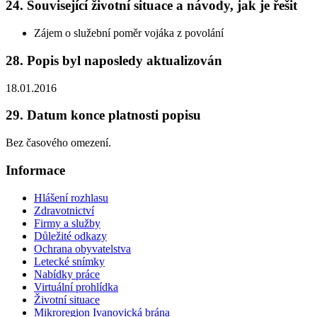
24. Související životní situace a návody, jak je řešit
Zájem o služební poměr vojáka z povolání
28. Popis byl naposledy aktualizován
18.01.2016
29. Datum konce platnosti popisu
Bez časového omezení.
Informace
Hlášení rozhlasu
Zdravotnictví
Firmy a služby
Důležité odkazy
Ochrana obyvatelstva
Letecké snímky
Nabídky práce
Virtuální prohlídka
Životní situace
Mikroregion Ivanovická brána