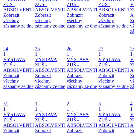
ZUŠ -
ZUŠ -
ZUŠ -
ZUŠ -
V
ABSOLVENTI
ABSOLVENTI
ABSOLVENTI
ABSOLVENTI
Z
Zobrazit
Zobrazit
Zobrazit
Zobrazit
A
všechny
všechny
všechny
všechny
Z
záznamy ze dne
záznamy ze dne
záznamy ze dne
záznamy ze dne
v
z
24
25
26
27
2
1
1
1
1
1
VÝSTAVA
VÝSTAVA
VÝSTAVA
VÝSTAVA
V
ZUŠ -
ZUŠ -
ZUŠ -
ZUŠ -
Z
ABSOLVENTI
ABSOLVENTI
ABSOLVENTI
ABSOLVENTI
A
Zobrazit
Zobrazit
Zobrazit
Zobrazit
Z
všechny
všechny
všechny
všechny
v
záznamy ze dne
záznamy ze dne
záznamy ze dne
záznamy ze dne
z
31
1
2
3
4
1
1
1
1
1
VÝSTAVA
VÝSTAVA
VÝSTAVA
VÝSTAVA
V
ZUŠ -
ZUŠ -
ZUŠ -
ZUŠ -
Z
ABSOLVENTI
ABSOLVENTI
ABSOLVENTI
ABSOLVENTI
A
Zobrazit
Zobrazit
Zobrazit
Zobrazit
Z