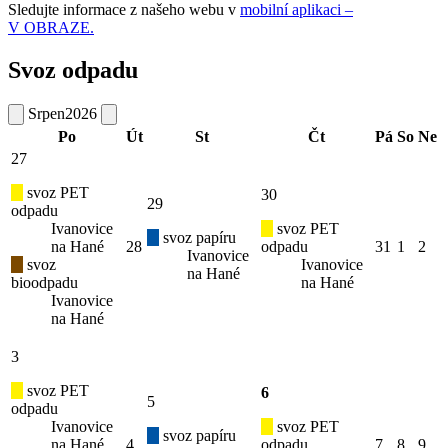
Sledujte informace z našeho webu v
mobilní aplikaci –
V OBRAZE.
Svoz odpadu
Srpen
2026
Po
Út
St
Čt
Pá
So
Ne
27
svoz PET
30
29
odpadu
Ivanovice
svoz PET
svoz papíru
na Hané
28
odpadu
31
1
2
Ivanovice
svoz
Ivanovice
na Hané
bioodpadu
na Hané
Ivanovice
na Hané
3
svoz PET
6
5
odpadu
Ivanovice
svoz PET
svoz papíru
na Hané
4
odpadu
7
8
9