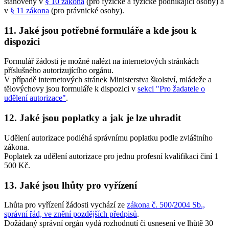
stanoveny v
§ 10 zákona
(pro fyzické a fyzické podnikající osoby) a
v
§ 11 zákona
(pro právnické osoby).
11. Jaké jsou potřebné formuláře a kde jsou k
dispozici
Formulář žádosti je možné nalézt na internetových stránkách
příslušného autorizujícího orgánu.
V případě internetových stránek Ministerstva školství, mládeže a
tělovýchovy jsou formuláře k dispozici v
sekci "Pro žadatele o
udělení autorizace"
.
12. Jaké jsou poplatky a jak je lze uhradit
Udělení autorizace podléhá správnímu poplatku podle zvláštního
zákona.
Poplatek za udělení autorizace pro jednu profesní kvalifikaci činí 1
500 Kč.
13. Jaké jsou lhůty pro vyřízení
Lhůta pro vyřízení žádosti vychází ze
zákona č. 500/2004 Sb.,
správní řád, ve znění pozdějších předpisů
.
Dožádaný správní orgán vydá rozhodnutí či usnesení ve lhůtě 30