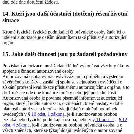
dnů ode dne doručení žádosti.
14. Kteří jsou další účastníci (dotčení) řešení životní
situace
Kromě fyzické, fyzické podnikající či právnické osoby žádající o
udělení autorizace je dalším účastníkem také příslušný autorizující
orgán.
15. Jaké další činnosti jsou po žadateli požadovány
Po získání autorizace musí žadatel řádně vykonávat všechny úkony
spojené s činností autorizované osoby.
Autorizovaná osoba vypracovává záznam o průběhu a výsledku
závěrečné zkoušky a zasílá jej spolu se stejnopisem osvědčení o
získání profesní kvalifikace příslušnému autorizujícímu orgánu, a to
do 1 měsíce ode dne konání zkoušky nebo její poslední části.
Autorizovaná osoba je povinna písemně informovat autorizující
orgán, který jí udělil autorizaci, o změnách, které nastaly v době
platnosti autorizace a které se týkají údajů o plnění podmínek
uvedených v
§ 10 odst. 1 zákona
, je-li autorizovanou osobou
fyzická nebo fyzická podnikající osoba, nebo v
§ 11 odst. 1
a
§ 12
odst. 4 zákona
, je-li autorizovanou osobou právnická osoba, a o
všech změnách, které se týkají údajů uváděných o autorizované