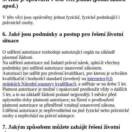
apod.)
V této věci jsou oprávněny jednat fyzické, fyzické podnikající i
právnické osoby.
6. Jaké jsou podmínky a postup pro řešení životní
situace
O udělení autorizace rozhoduje autorizující orgán na základě
písemné žádosti.
Na udělení autorizace má žadatel právní nárok, splní-li všechny
podmínky pro udělení autorizace stanovené zákonem.
Autorizaci lze udělit pro profesní kvalifikaci, pro kterou je schválen
kvalifikační i hodnotící standard (uvedený na
internetových
stránkách Národní soustavy kvalifikací
), a uděluje se na dobu 5 let.
Platnost autorizace je možné i opakovaně prodloužit vždy o dalších
5 let, a to na základě žádosti podané nejpozději 3 měsíce před
uplynutím doby platnosti autorizace; na řízení o prodloužení
platnosti autorizace se přiměřeně vztahují ustanovení zákona.
Udělená autorizace je nepřevoditelná na jiné fyzické nebo právnické
osoby a nepřechází na právní nástupce.
7. Jakým způsobem můžete zahájit řešení životní