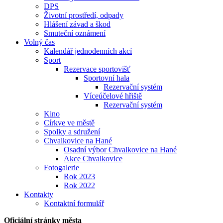
DPS
Životní prostředí, odpady
Hlášení závad a škod
Smuteční oznámení
Volný čas
Kalendář jednodenních akcí
Sport
Rezervace sportovišť
Sportovní hala
Rezervační systém
Víceúčelové hřiště
Rezervační systém
Kino
Církve ve městě
Spolky a sdružení
Chvalkovice na Hané
Osadní výbor Chvalkovice na Hané
Akce Chvalkovice
Fotogalerie
Rok 2023
Rok 2022
Kontakty
Kontaktní formulář
Oficiální stránky města