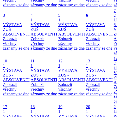
všechny
všechny
všechny
všechny
v
záznamy ze dne
záznamy ze dne
záznamy ze dne
záznamy ze dne
z
7
3
4
5
6
2
1
1
1
1
L
VÝSTAVA
VÝSTAVA
VÝSTAVA
VÝSTAVA
6
ZUŠ -
ZUŠ -
ZUŠ -
ZUŠ -
V
ABSOLVENTI
ABSOLVENTI
ABSOLVENTI
ABSOLVENTI
Z
Zobrazit
Zobrazit
Zobrazit
Zobrazit
A
všechny
všechny
všechny
všechny
Z
záznamy ze dne
záznamy ze dne
záznamy ze dne
záznamy ze dne
v
z
1
10
11
12
13
2
1
1
1
1
L
VÝSTAVA
VÝSTAVA
VÝSTAVA
VÝSTAVA
V
ZUŠ -
ZUŠ -
ZUŠ -
ZUŠ -
Z
ABSOLVENTI
ABSOLVENTI
ABSOLVENTI
ABSOLVENTI
A
Zobrazit
Zobrazit
Zobrazit
Zobrazit
Z
všechny
všechny
všechny
všechny
v
záznamy ze dne
záznamy ze dne
záznamy ze dne
záznamy ze dne
z
2
17
18
19
20
2
1
1
1
1
L
VÝSTAVA
VÝSTAVA
VÝSTAVA
VÝSTAVA
P