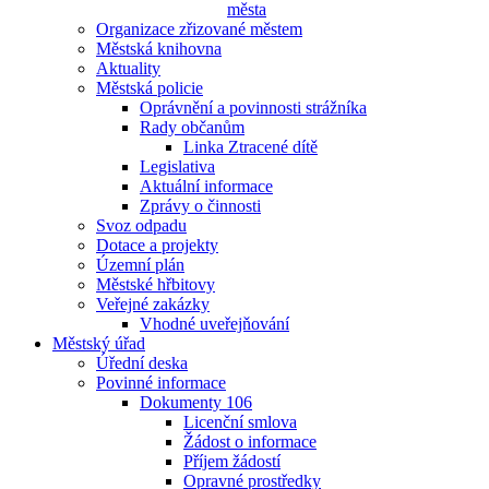
města
Organizace zřizované městem
Městská knihovna
Aktuality
Městská policie
Oprávnění a povinnosti strážníka
Rady občanům
Linka Ztracené dítě
Legislativa
Aktuální informace
Zprávy o činnosti
Svoz odpadu
Dotace a projekty
Územní plán
Městské hřbitovy
Veřejné zakázky
Vhodné uveřejňování
Městský úřad
Úřední deska
Povinné informace
Dokumenty 106
Licenční smlova
Žádost o informace
Příjem žádostí
Opravné prostředky