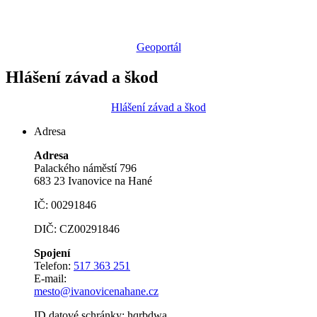
Geoportál
Hlášení závad a škod
Hlášení závad a škod
Adresa
Adresa
Palackého náměstí 796
683 23 Ivanovice na Hané
IČ: 00291846
DIČ: CZ00291846
Spojení
Telefon:
517 363 251
E-mail:
mesto@ivanovicenahane.cz
ID datové schránky: hqrbdwa