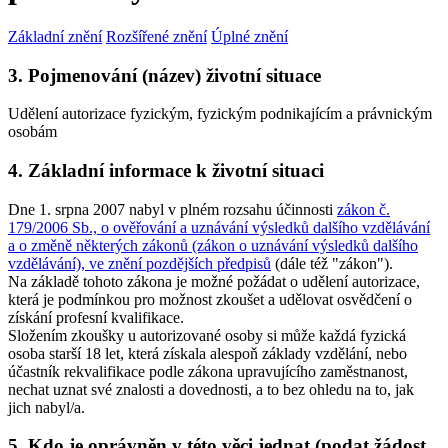
Základní znění
Rozšířené znění
Úplné znění
3. Pojmenování (název) životní situace
Udělení autorizace fyzickým, fyzickým podnikajícím a právnickým
osobám
4. Základní informace k životní situaci
Dne 1. srpna 2007 nabyl v plném rozsahu účinnosti
zákon č.
179/2006 Sb., o ověřování a uznávání výsledků dalšího vzdělávání
a o změně některých zákonů (zákon o uznávání výsledků dalšího
vzdělávání), ve znění pozdějších předpisů
(dále též "zákon").
Na základě tohoto zákona je možné požádat o udělení autorizace,
která je podmínkou pro možnost zkoušet a udělovat osvědčení o
získání profesní kvalifikace.
Složením zkoušky u autorizované osoby si může každá fyzická
osoba starší 18 let, která získala alespoň základy vzdělání, nebo
účastník rekvalifikace podle zákona upravujícího zaměstnanost,
nechat uznat své znalosti a dovednosti, a to bez ohledu na to, jak
jich nabyl/a.
5. Kdo je oprávněn v této věci jednat (podat žádost