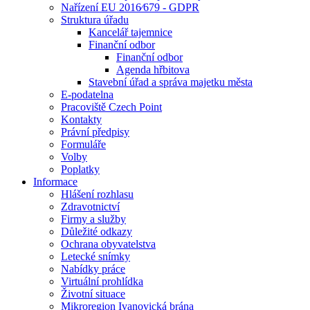
Nařízení EU 2016⁄679 - GDPR
Struktura úřadu
Kancelář tajemnice
Finanční odbor
Finanční odbor
Agenda hřbitova
Stavební úřad a správa majetku města
E-podatelna
Pracoviště Czech Point
Kontakty
Právní předpisy
Formuláře
Volby
Poplatky
Informace
Hlášení rozhlasu
Zdravotnictví
Firmy a služby
Důležité odkazy
Ochrana obyvatelstva
Letecké snímky
Nabídky práce
Virtuální prohlídka
Životní situace
Mikroregion Ivanovická brána