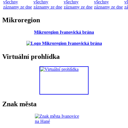
všechny
všechny
všechny
všechny
v
záznamy ze dne
záznamy ze dne
záznamy ze dne
záznamy ze dne
z
Mikroregion
Mikroregion Ivanovická brána
Virtuální prohlídka
Znak města