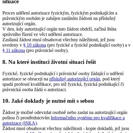
situace
Proces udělení autorizace fyzickým, fyzickým podnikajícím a
právnickým osobám je zahájen zasláním žádosti na příslušný
autorizující orgán.
V den, kdy autorizující orgán tuto žádost obdrží, začíná lhůta
správního řízení ve věci udělení autorizace.
Zasílaná žádost musí obsahovat všechny náležitosti, jež jsou
uvedeny v
§ 10 zákona
(pro fyzické a fyzické podnikající osoby) a v
§ 11 zákona
(pro právnické osoby).
8. Na které instituci životní situaci řešit
Fyzické, fyzické podnikající i právnické osoby žádající o udělení
autorizace se obracejí na
příslušný autorizující orgán
, pod který
spadá profesní kvalifikace, pro niž fyzická, fyzická podnikající či
právnická osoba žádá o autorizaci.
10. Jaké doklady je nutné mít s sebou
Žádost je možné odevzdat osobně nebo zaslat na autorizující orgán
poštou či prostřednictvím
Informačního systému pro kvalifikace a
autorizace (ISKA)
.
Žádost musí obsahovat všechny náležitosti - kopie dokladů, jež jsou