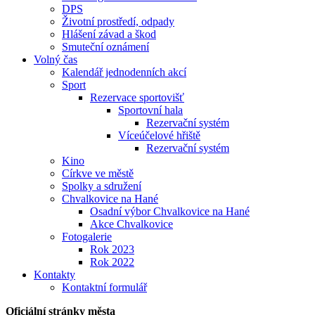
DPS
Životní prostředí, odpady
Hlášení závad a škod
Smuteční oznámení
Volný čas
Kalendář jednodenních akcí
Sport
Rezervace sportovišť
Sportovní hala
Rezervační systém
Víceúčelové hřiště
Rezervační systém
Kino
Církve ve městě
Spolky a sdružení
Chvalkovice na Hané
Osadní výbor Chvalkovice na Hané
Akce Chvalkovice
Fotogalerie
Rok 2023
Rok 2022
Kontakty
Kontaktní formulář
Oficiální stránky města