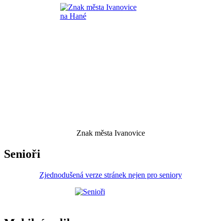
Znak města Ivanovice
Senioři
Zjednodušená verze stránek nejen pro seniory