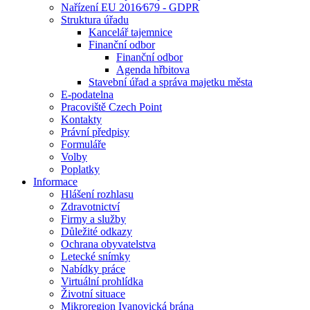
Nařízení EU 2016⁄679 - GDPR
Struktura úřadu
Kancelář tajemnice
Finanční odbor
Finanční odbor
Agenda hřbitova
Stavební úřad a správa majetku města
E-podatelna
Pracoviště Czech Point
Kontakty
Právní předpisy
Formuláře
Volby
Poplatky
Informace
Hlášení rozhlasu
Zdravotnictví
Firmy a služby
Důležité odkazy
Ochrana obyvatelstva
Letecké snímky
Nabídky práce
Virtuální prohlídka
Životní situace
Mikroregion Ivanovická brána