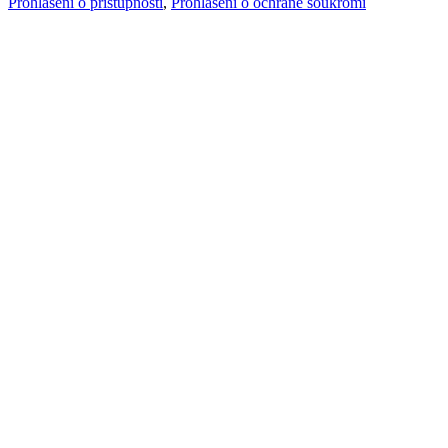
Prohlášení o přístupnosti
,
Prohlášení o ochraně soukromí