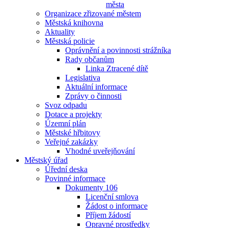
města
Organizace zřizované městem
Městská knihovna
Aktuality
Městská policie
Oprávnění a povinnosti strážníka
Rady občanům
Linka Ztracené dítě
Legislativa
Aktuální informace
Zprávy o činnosti
Svoz odpadu
Dotace a projekty
Územní plán
Městské hřbitovy
Veřejné zakázky
Vhodné uveřejňování
Městský úřad
Úřední deska
Povinné informace
Dokumenty 106
Licenční smlova
Žádost o informace
Příjem žádostí
Opravné prostředky