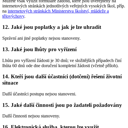
Můžete však využít formuláře žádostí, které jsou uveřejněny na
internetových stránkách jednotlivých veřejných vysokých škol, příp.
na
internetových stránkách Ministerstva školství, mládeže a
tělovýchovy
.
12. Jaké jsou poplatky a jak je lze uhradit
Správní ani jiné poplatky nejsou stanoveny.
13. Jaké jsou lhůty pro vyřízení
Lhůta pro vyřízení žádosti je 30 dnů; ve složitějších případech činí
lhůta 60 dnů ode dne doručení kompletní žádosti (včetně příloh).
14. Kteří jsou další účastníci (dotčení) řešení životní
situace
Další účastníci postupu nejsou stanoveni.
15. Jaké další činnosti jsou po žadateli požadovány
Další činnosti nejsou stanoveny.
16. Elektronická služba, kterou lze využít