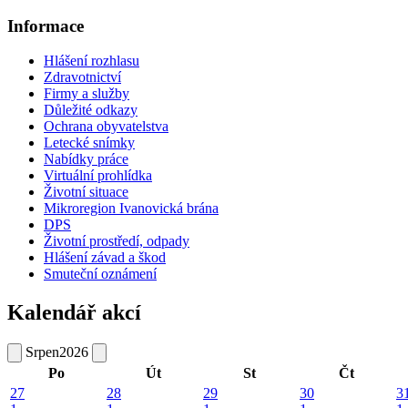
Informace
Hlášení rozhlasu
Zdravotnictví
Firmy a služby
Důležité odkazy
Ochrana obyvatelstva
Letecké snímky
Nabídky práce
Virtuální prohlídka
Životní situace
Mikroregion Ivanovická brána
DPS
Životní prostředí, odpady
Hlášení závad a škod
Smuteční oznámení
Kalendář akcí
Srpen
2026
Po
Út
St
Čt
27
28
29
30
3