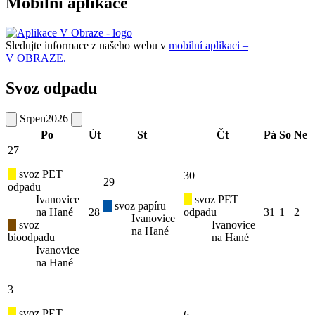
Mobilní aplikace
Sledujte informace z našeho webu v
mobilní aplikaci –
V OBRAZE.
Svoz odpadu
Srpen
2026
Po
Út
St
Čt
Pá
So
Ne
27
svoz PET
30
29
odpadu
Ivanovice
svoz PET
svoz papíru
na Hané
28
odpadu
31
1
2
Ivanovice
svoz
Ivanovice
na Hané
bioodpadu
na Hané
Ivanovice
na Hané
3
svoz PET
6