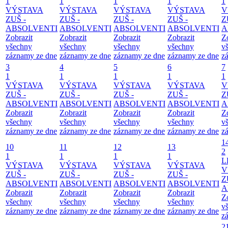
1
1
1
1
1
VÝSTAVA
VÝSTAVA
VÝSTAVA
VÝSTAVA
V
ZUŠ -
ZUŠ -
ZUŠ -
ZUŠ -
Z
ABSOLVENTI
ABSOLVENTI
ABSOLVENTI
ABSOLVENTI
A
Zobrazit
Zobrazit
Zobrazit
Zobrazit
Z
všechny
všechny
všechny
všechny
v
záznamy ze dne
záznamy ze dne
záznamy ze dne
záznamy ze dne
z
3
4
5
6
7
1
1
1
1
1
VÝSTAVA
VÝSTAVA
VÝSTAVA
VÝSTAVA
V
ZUŠ -
ZUŠ -
ZUŠ -
ZUŠ -
Z
ABSOLVENTI
ABSOLVENTI
ABSOLVENTI
ABSOLVENTI
A
Zobrazit
Zobrazit
Zobrazit
Zobrazit
Z
všechny
všechny
všechny
všechny
v
záznamy ze dne
záznamy ze dne
záznamy ze dne
záznamy ze dne
z
1
10
11
12
13
2
1
1
1
1
L
VÝSTAVA
VÝSTAVA
VÝSTAVA
VÝSTAVA
V
ZUŠ -
ZUŠ -
ZUŠ -
ZUŠ -
Z
ABSOLVENTI
ABSOLVENTI
ABSOLVENTI
ABSOLVENTI
A
Zobrazit
Zobrazit
Zobrazit
Zobrazit
Z
všechny
všechny
všechny
všechny
v
záznamy ze dne
záznamy ze dne
záznamy ze dne
záznamy ze dne
z
2