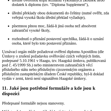
úředně ověřenou kopii seznamu vykonaných zkoušek nebo
dodatek k diplomu (tzv. "Diploma Supplement"),
úřední překlady obou dokumentů do češtiny (nutné ověřit, zda
veřejná vysoká škola úřední překlad vyžaduje),
písemnou plnou moc, žádá-li jiná osoba než absolvent
zahraniční vysoké školy,
rozhodnutí o přiznání postavení uprchlíka, žádá-li o uznání
osoba, které bylo toto postavení přiznáno.
Uznávací orgán může požadovat ověření diplomu Apostillou (dle
Úmluvy o zrušení požadavku ověřování cizích veřejných listin,
podepsané 5.10.1961 v Haagu, tzv. Haagská úmluva, publikovaná
pod č. 45/1999 Sb.) nebo ministerstvem zahraničních věcí
příslušného státu nebo příslušným cizozemským orgánem a
příslušným zastupitelským úřadem České republiky, byl-li doklad
vydán v zemi, která není signatářem Haagské úmluvy.
11. Jaké jsou potřebné formuláře a kde jsou k
dispozici
Předepsané formuláře nejsou stanoveny.