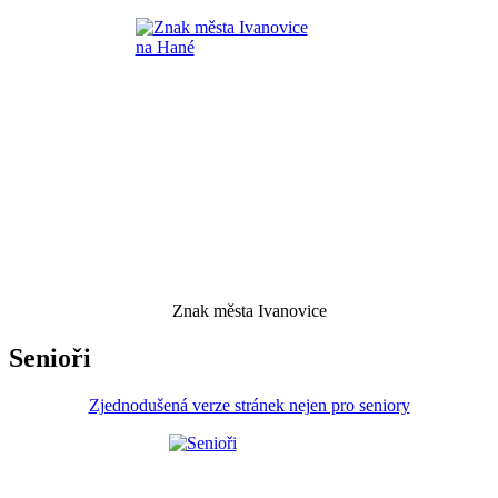
Znak města Ivanovice
Senioři
Zjednodušená verze stránek nejen pro seniory