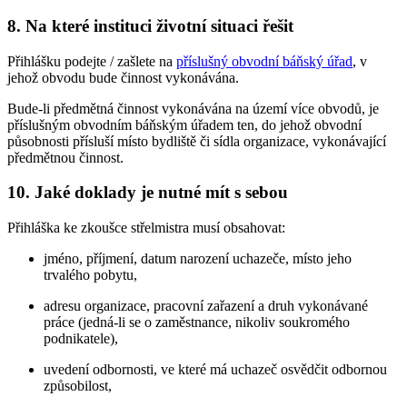
8. Na které instituci životní situaci řešit
Přihlášku podejte / zašlete na
příslušný obvodní báňský úřad
, v
jehož obvodu bude činnost vykonávána.
Bude-li předmětná činnost vykonávána na území více obvodů, je
příslušným obvodním báňským úřadem ten, do jehož obvodní
působnosti přísluší místo bydliště či sídla organizace, vykonávající
předmětnou činnost.
10. Jaké doklady je nutné mít s sebou
Přihláška ke zkoušce střelmistra musí obsahovat:
jméno, příjmení, datum narození uchazeče, místo jeho
trvalého pobytu,
adresu organizace, pracovní zařazení a druh vykonávané
práce (jedná-li se o zaměstnance, nikoliv soukromého
podnikatele),
uvedení odbornosti, ve které má uchazeč osvědčit odbornou
způsobilost,