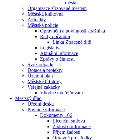
města
Organizace zřizované městem
Městská knihovna
Aktuality
Městská policie
Oprávnění a povinnosti strážníka
Rady občanům
Linka Ztracené dítě
Legislativa
Aktuální informace
Zprávy o činnosti
Svoz odpadu
Dotace a projekty
Územní plán
Městské hřbitovy
Veřejné zakázky
Vhodné uveřejňování
Městský úřad
Úřední deska
Povinné informace
Dokumenty 106
Licenční smlova
Žádost o informace
Příjem žádostí
Opravné prostředky