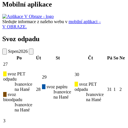
Mobilní aplikace
Sledujte informace z našeho webu v
mobilní aplikaci –
V OBRAZE.
Svoz odpadu
Srpen
2026
Po
Út
St
Čt
Pá
So
Ne
27
svoz PET
30
29
odpadu
Ivanovice
svoz PET
svoz papíru
na Hané
28
odpadu
31
1
2
Ivanovice
svoz
Ivanovice
na Hané
bioodpadu
na Hané
Ivanovice
na Hané
3