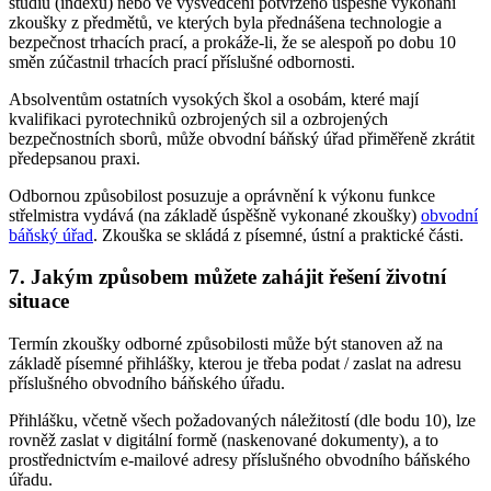
studiu (indexu) nebo ve vysvědčení potvrzeno úspěšné vykonání
zkoušky z předmětů, ve kterých byla přednášena technologie a
bezpečnost trhacích prací, a prokáže-li, že se alespoň po dobu 10
směn zúčastnil trhacích prací příslušné odbornosti.
Absolventům ostatních vysokých škol a osobám, které mají
kvalifikaci pyrotechniků ozbrojených sil a ozbrojených
bezpečnostních sborů, může obvodní báňský úřad přiměřeně zkrátit
předepsanou praxi.
Odbornou způsobilost posuzuje a oprávnění k výkonu funkce
střelmistra vydává (na základě úspěšně vykonané zkoušky)
obvodní
báňský úřad
. Zkouška se skládá z písemné, ústní a praktické části.
7. Jakým způsobem můžete zahájit řešení životní
situace
Termín zkoušky odborné způsobilosti může být stanoven až na
základě písemné přihlášky, kterou je třeba podat / zaslat na adresu
příslušného obvodního báňského úřadu.
Přihlášku, včetně všech požadovaných náležitostí (dle bodu 10), lze
rovněž zaslat v digitální formě (naskenované dokumenty), a to
prostřednictvím e-mailové adresy příslušného obvodního báňského
úřadu.