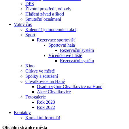
DPS
Životní prostředí, odpady
Hlášení závad a škod
Smuteční oznámení
Volný čas
Kalendář jednodenních akcí
Sport
Rezervace sportovišť
Sportovní hala
Rezervační systém
Víceúčelové hřiště
Rezervační systém
Kino
Církve ve městě
Spolky a sdružení
Chvalkovice na Hané
Osadní výbor Chvalkovice na Hané
Akce Chvalkovice
Fotogalerie
Rok 2023
Rok 2022
Kontakty
Kontaktní formulář
Oficiální stránky města