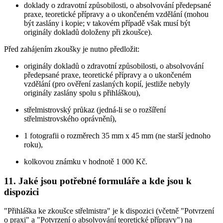
doklady o zdravotní způsobilosti, o absolvování předepsané
praxe, teoretické přípravy a o ukončeném vzdělání (mohou
být zaslány i kopie; v takovém případě však musí být
originály dokladů doloženy při zkoušce).
Před zahájením zkoušky je nutno předložit:
originály dokladů o zdravotní způsobilosti, o absolvování
předepsané praxe, teoretické přípravy a o ukončeném
vzdělání (pro ověření zaslaných kopií, jestliže nebyly
originály zaslány spolu s přihláškou),
střelmistrovský průkaz (jedná-li se o rozšíření
střelmistrovského oprávnění),
1 fotografii o rozměrech 35 mm x 45 mm (ne starší jednoho
roku),
kolkovou známku v hodnotě 1 000 Kč.
11. Jaké jsou potřebné formuláře a kde jsou k
dispozici
"Přihláška ke zkoušce střelmistra" je k dispozici (včetně "Potvrzení
o praxi" a "Potvrzení o absolvování teoretické přípravy") na