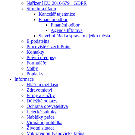
Nařízení EU 2016⁄679 - GDPR
Struktura úřadu
Kancelář tajemnice
Finanční odbor
Finanční odbor
Agenda hřbitova
Stavební úřad a správa majetku města
E-podatelna
Pracoviště Czech Point
Kontakty
Právní předpisy
Formuláře
Volby
Poplatky
Informace
Hlášení rozhlasu
Zdravotnictví
Firmy a služby
Důležité odkazy
Ochrana obyvatelstva
Letecké snímky
Nabídky práce
Virtuální prohlídka
Životní situace
Mikroregion Ivanovická brána