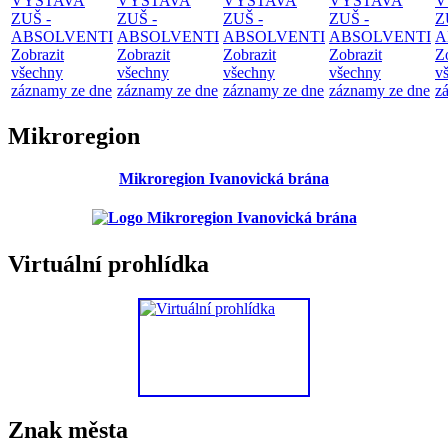
VÝSTAVA
VÝSTAVA
VÝSTAVA
VÝSTAVA
V
ZUŠ -
ZUŠ -
ZUŠ -
ZUŠ -
Z
ABSOLVENTI
ABSOLVENTI
ABSOLVENTI
ABSOLVENTI
A
Zobrazit
Zobrazit
Zobrazit
Zobrazit
Z
všechny
všechny
všechny
všechny
v
záznamy ze dne
záznamy ze dne
záznamy ze dne
záznamy ze dne
z
Mikroregion
Mikroregion Ivanovická brána
Virtuální prohlídka
Znak města