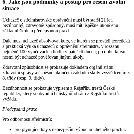
6. Jaké jsou podmínky a postup pro řešení životní
situace
Uchazeč o střelmistrovské oprávnění musí být starší 21 let,
bezúhonný, zdravotně způsobilý, musí mít úspěšně ukončenu
základní školu a předepsanou praxi.
Dále musí uchazeč absolvovat kurs, ve kterém se provádí teoretická
a praktická výuka uchazečů o oprávnění střelmistra, v rozsahu
nejméně 100 vyučovacích hodin v patnácti dnech; po dobu kursu
nesmí být uchazeč pověřován jinými úkoly.
Zdravotní způsobilost se prokazuje dokladem orgánů státní
zdravotní správy a úspěšné ukončení základní školy vysvědčením z
8. třídy (resp. 9. třídy).
Bezúhonnost se prokazuje výpisem z Rejstříku trestů České
republiky, který si obvodní báňský úřad sám z Rejstříku trestů
vyžádá.
Předepsaná praxe
Pro odbornosti střelmistrů:
pro plynující doly s nebezpečím výbuchu uhelného prachu,