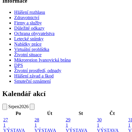
Informace
Hlášení rozhlasu
Zdravotnictví
Firmy a služby
Důležité odkazy
Ochrana obyvatelstva
Letecké snímky
Nabídky práce
Virtuální prohlídka
Životní situace
Mikroregion Ivanovická brána
DPS
Životní prostředí, odpady
Hlášení závad a škod
Smuteční oznámení
Kalendář akcí
Srpen
2026
Po
Út
St
Čt
27
28
29
30
3
1
1
1
1
1
VÝSTAVA
VÝSTAVA
VÝSTAVA
VÝSTAVA
V