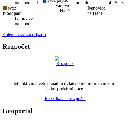
svoz papíru
na Hané
1
odpadu
4
5
6
Ivanovice
svoz
Ivanovice
na Hané
bioodpadu
na Hané
Ivanovice
na Hané
Kalendář svozu odpadu
Rozpočet
Interaktivní a velmi snadno ovladatelný informační zdroj
o hospodaření obce
Rozklikávací rozpočet
Geoportál