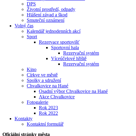
DPS
Životní prostředí, odpady
Hlášení závad a škod
Smuteční oznámení
Volný čas
Kalendář jednodenních akcí
Sport
Rezervace sportovišť
Sportovní hala
Rezervační systém
Víceúčelové hřiště
Rezervační systém
Kino
Církve ve městě
Spolky a sdružení
Chvalkovice na Hané
Osadní výbor Chvalkovice na Hané
Akce Chvalkovice
Fotogalerie
Rok 2023
Rok 2022
Kontakty
Kontaktní formulář
Oficiální stránky města