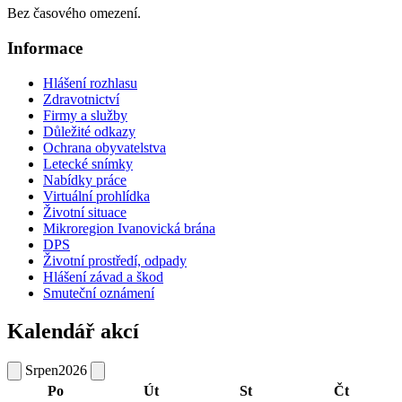
Bez časového omezení.
Informace
Hlášení rozhlasu
Zdravotnictví
Firmy a služby
Důležité odkazy
Ochrana obyvatelstva
Letecké snímky
Nabídky práce
Virtuální prohlídka
Životní situace
Mikroregion Ivanovická brána
DPS
Životní prostředí, odpady
Hlášení závad a škod
Smuteční oznámení
Kalendář akcí
Srpen
2026
Po
Út
St
Čt