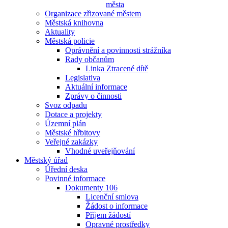
města
Organizace zřizované městem
Městská knihovna
Aktuality
Městská policie
Oprávnění a povinnosti strážníka
Rady občanům
Linka Ztracené dítě
Legislativa
Aktuální informace
Zprávy o činnosti
Svoz odpadu
Dotace a projekty
Územní plán
Městské hřbitovy
Veřejné zakázky
Vhodné uveřejňování
Městský úřad
Úřední deska
Povinné informace
Dokumenty 106
Licenční smlova
Žádost o informace
Příjem žádostí
Opravné prostředky