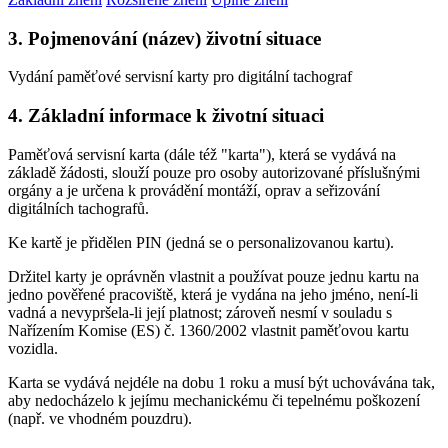
3. Pojmenování (název) životní situace
Vydání paměťové servisní karty pro digitální tachograf
4. Základní informace k životní situaci
Paměťová servisní karta (dále též "karta"), která se vydává na
základě žádosti, slouží pouze pro osoby autorizované příslušnými
orgány a je určena k provádění montáží, oprav a seřizování
digitálních tachografů.
Ke kartě je přidělen PIN (jedná se o personalizovanou kartu).
Držitel karty je oprávněn vlastnit a používat pouze jednu kartu na
jedno pověřené pracoviště, která je vydána na jeho jméno, není-li
vadná a nevypršela-li její platnost; zároveň nesmí v souladu s
Nařízením Komise (ES) č. 1360/2002 vlastnit paměťovou kartu
vozidla.
Karta se vydává nejdéle na dobu 1 roku a musí být uchovávána tak,
aby nedocházelo k jejímu mechanickému či tepelnému poškození
(např. ve vhodném pouzdru).