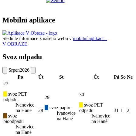
Mobilní aplikace
Sledujte informace z našeho webu v
mobilní aplikaci –
V OBRAZE.
Svoz odpadu
Srpen
2026
Po
Út
St
Čt
Pá
So
Ne
27
svoz PET
30
29
odpadu
Ivanovice
svoz PET
svoz papíru
na Hané
28
odpadu
31
1
2
Ivanovice
svoz
Ivanovice
na Hané
bioodpadu
na Hané
Ivanovice
na Hané