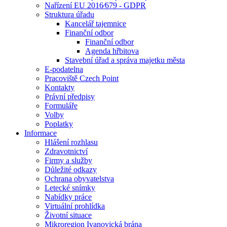
Nařízení EU 2016⁄679 - GDPR
Struktura úřadu
Kancelář tajemnice
Finanční odbor
Finanční odbor
Agenda hřbitova
Stavební úřad a správa majetku města
E-podatelna
Pracoviště Czech Point
Kontakty
Právní předpisy
Formuláře
Volby
Poplatky
Informace
Hlášení rozhlasu
Zdravotnictví
Firmy a služby
Důležité odkazy
Ochrana obyvatelstva
Letecké snímky
Nabídky práce
Virtuální prohlídka
Životní situace
Mikroregion Ivanovická brána