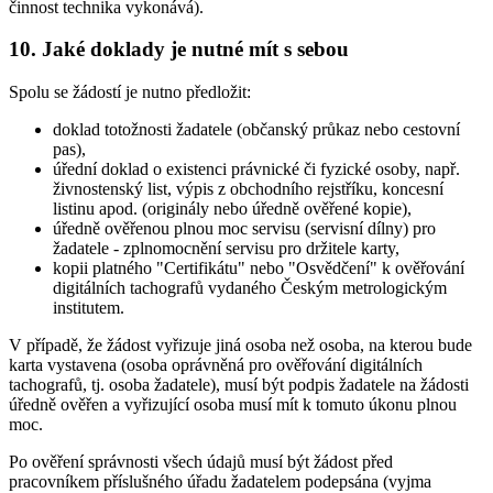
činnost technika vykonává).
10. Jaké doklady je nutné mít s sebou
Spolu se žádostí je nutno předložit:
doklad totožnosti žadatele (občanský průkaz nebo cestovní
pas),
úřední doklad o existenci právnické či fyzické osoby, např.
živnostenský list, výpis z obchodního rejstříku, koncesní
listinu apod. (originály nebo úředně ověřené kopie),
úředně ověřenou plnou moc servisu (servisní dílny) pro
žadatele - zplnomocnění servisu pro držitele karty,
kopii platného "Certifikátu" nebo "Osvědčení" k ověřování
digitálních tachografů vydaného Českým metrologickým
institutem.
V případě, že žádost vyřizuje jiná osoba než osoba, na kterou bude
karta vystavena (osoba oprávněná pro ověřování digitálních
tachografů, tj. osoba žadatele), musí být podpis žadatele na žádosti
úředně ověřen a vyřizující osoba musí mít k tomuto úkonu plnou
moc.
Po ověření správnosti všech údajů musí být žádost před
pracovníkem příslušného úřadu žadatelem podepsána (vyjma