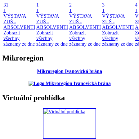
31
1
2
3
4
1
1
1
1
1
VÝSTAVA
VÝSTAVA
VÝSTAVA
VÝSTAVA
V
ZUŠ -
ZUŠ -
ZUŠ -
ZUŠ -
Z
ABSOLVENTI
ABSOLVENTI
ABSOLVENTI
ABSOLVENTI
A
Zobrazit
Zobrazit
Zobrazit
Zobrazit
Z
všechny
všechny
všechny
všechny
v
záznamy ze dne
záznamy ze dne
záznamy ze dne
záznamy ze dne
z
Mikroregion
Mikroregion Ivanovická brána
Virtuální prohlídka