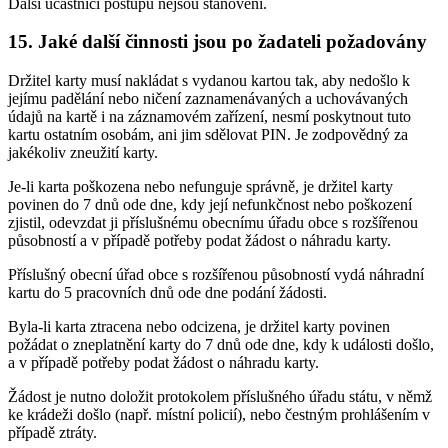
Další účastníci postupu nejsou stanoveni.
15. Jaké další činnosti jsou po žadateli požadovány
Držitel karty musí nakládat s vydanou kartou tak, aby nedošlo k
jejímu padělání nebo ničení zaznamenávaných a uchovávaných
údajů na kartě i na záznamovém zařízení, nesmí poskytnout tuto
kartu ostatním osobám, ani jim sdělovat PIN. Je zodpovědný za
jakékoliv zneužití karty.
Je-li karta poškozena nebo nefunguje správně, je držitel karty
povinen do 7 dnů ode dne, kdy její nefunkčnost nebo poškození
zjistil, odevzdat ji příslušnému obecnímu úřadu obce s rozšířenou
působností a v případě potřeby podat žádost o náhradu karty.
Příslušný obecní úřad obce s rozšířenou působností vydá náhradní
kartu do 5 pracovních dnů ode dne podání žádosti.
Byla-li karta ztracena nebo odcizena, je držitel karty povinen
požádat o zneplatnění karty do 7 dnů ode dne, kdy k události došlo,
a v případě potřeby podat žádost o náhradu karty.
Žádost je nutno doložit protokolem příslušného úřadu státu, v němž
ke krádeži došlo (např. místní policií), nebo čestným prohlášením v
případě ztráty.