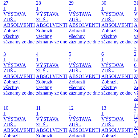
27
28
29
30
3
1
1
1
1
1
VÝSTAVA
VÝSTAVA
VÝSTAVA
VÝSTAVA
V
ZUŠ -
ZUŠ -
ZUŠ -
ZUŠ -
Z
ABSOLVENTI
ABSOLVENTI
ABSOLVENTI
ABSOLVENTI
A
Zobrazit
Zobrazit
Zobrazit
Zobrazit
Z
všechny
všechny
všechny
všechny
v
záznamy ze dne
záznamy ze dne
záznamy ze dne
záznamy ze dne
z
7
3
4
5
6
2
1
1
1
1
L
VÝSTAVA
VÝSTAVA
VÝSTAVA
VÝSTAVA
6
ZUŠ -
ZUŠ -
ZUŠ -
ZUŠ -
V
ABSOLVENTI
ABSOLVENTI
ABSOLVENTI
ABSOLVENTI
Z
Zobrazit
Zobrazit
Zobrazit
Zobrazit
A
všechny
všechny
všechny
všechny
Z
záznamy ze dne
záznamy ze dne
záznamy ze dne
záznamy ze dne
v
z
1
10
11
12
13
2
1
1
1
1
L
VÝSTAVA
VÝSTAVA
VÝSTAVA
VÝSTAVA
V
ZUŠ -
ZUŠ -
ZUŠ -
ZUŠ -
Z
ABSOLVENTI
ABSOLVENTI
ABSOLVENTI
ABSOLVENTI
A
Zobrazit
Zobrazit
Zobrazit
Zobrazit