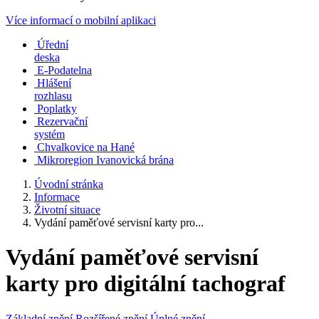
Více informací o mobilní aplikaci
Úřední
deska
E-Podatelna
Hlášení
rozhlasu
Poplatky
Rezervační
systém
Chvalkovice na Hané
Mikroregion Ivanovická brána
Úvodní stránka
Informace
Životní situace
Vydání paměťové servisní karty pro...
Vydání paměťové servisní
karty pro digitální tachograf
Základní znění
Rozšířené znění
Úplné znění