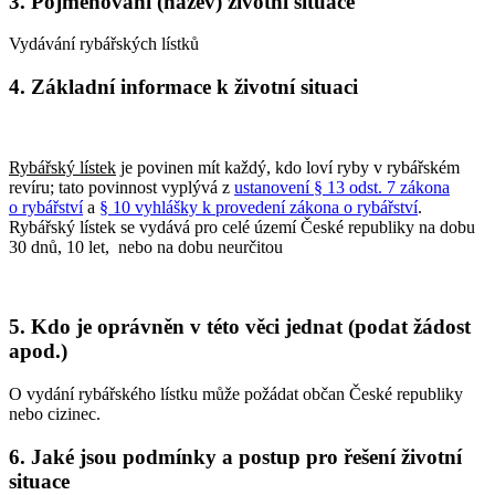
3. Pojmenování (název) životní situace
Vydávání rybářských lístků
4. Základní informace k životní situaci
Rybářský lístek
je povinen mít každý, kdo loví ryby v rybářském
revíru; tato povinnost vyplývá z
ustanovení § 13 odst. 7 zákona
o rybářství
a
§ 10 vyhlášky k provedení zákona o rybářství
.
Rybářský lístek se vydává pro celé území České republiky na dobu
30 dnů, 10 let, nebo na dobu neurčitou
5. Kdo je oprávněn v této věci jednat (podat žádost
apod.)
O vydání rybářského lístku může požádat občan České republiky
nebo cizinec.
6. Jaké jsou podmínky a postup pro řešení životní
situace