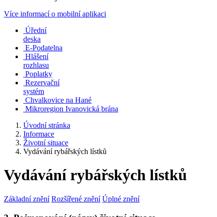
Více informací o mobilní aplikaci
Úřední
deska
E-Podatelna
Hlášení
rozhlasu
Poplatky
Rezervační
systém
Chvalkovice na Hané
Mikroregion Ivanovická brána
Úvodní stránka
Informace
Životní situace
Vydávání rybářských lístků
Vydávání rybářských lístků
Základní znění
Rozšířené znění
Úplné znění