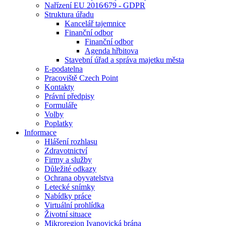
Nařízení EU 2016⁄679 - GDPR
Struktura úřadu
Kancelář tajemnice
Finanční odbor
Finanční odbor
Agenda hřbitova
Stavební úřad a správa majetku města
E-podatelna
Pracoviště Czech Point
Kontakty
Právní předpisy
Formuláře
Volby
Poplatky
Informace
Hlášení rozhlasu
Zdravotnictví
Firmy a služby
Důležité odkazy
Ochrana obyvatelstva
Letecké snímky
Nabídky práce
Virtuální prohlídka
Životní situace
Mikroregion Ivanovická brána