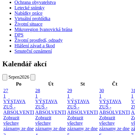
Ochrana obyvatelstva
Letecké snímky
Nabídky práce
Virtuální prohlídka
Životní situace
Mikroregion Ivanovická brána
DPS
Životní prostředí, odpady
Hlášení závad a škod
Smuteční oznámení
Kalendář akcí
Srpen
2026
Po
Út
St
Čt
27
28
29
30
3
1
1
1
1
1
VÝSTAVA
VÝSTAVA
VÝSTAVA
VÝSTAVA
V
ZUŠ -
ZUŠ -
ZUŠ -
ZUŠ -
Z
ABSOLVENTI
ABSOLVENTI
ABSOLVENTI
ABSOLVENTI
A
Zobrazit
Zobrazit
Zobrazit
Zobrazit
Z
všechny
všechny
všechny
všechny
v
záznamy ze dne
záznamy ze dne
záznamy ze dne
záznamy ze dne
z