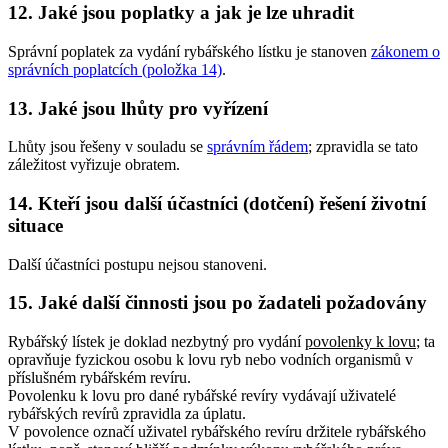
12. Jaké jsou poplatky a jak je lze uhradit
Správní poplatek za vydání rybářského lístku je stanoven
zákonem o
správních poplatcích (položka 14)
.
13. Jaké jsou lhůty pro vyřízení
Lhůty jsou řešeny v souladu se
správním řádem
; zpravidla se tato
záležitost vyřizuje obratem.
14. Kteří jsou další účastníci (dotčení) řešení životní
situace
Další účastníci postupu nejsou stanoveni.
15. Jaké další činnosti jsou po žadateli požadovány
Rybářský lístek je doklad nezbytný pro vydání
povolenky k lovu
; ta
opravňuje fyzickou osobu k lovu ryb nebo vodních organismů v
příslušném rybářském revíru.
Povolenku k lovu pro dané rybářské revíry vydávají uživatelé
rybářských revírů zpravidla za úplatu.
V povolence označí uživatel rybářského revíru držitele rybářského