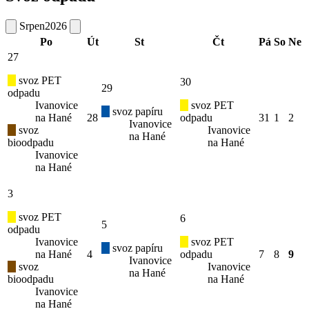
Srpen
2026
Po
Út
St
Čt
Pá
So
Ne
27
svoz PET
30
29
odpadu
Ivanovice
svoz PET
svoz papíru
na Hané
28
odpadu
31
1
2
Ivanovice
svoz
Ivanovice
na Hané
bioodpadu
na Hané
Ivanovice
na Hané
3
svoz PET
6
5
odpadu
Ivanovice
svoz PET
svoz papíru
na Hané
4
odpadu
7
8
9
Ivanovice
svoz
Ivanovice
na Hané
bioodpadu
na Hané
Ivanovice
na Hané