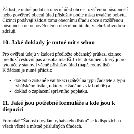
Žádost je nutné podat na obecní úřad obce s rozšířenou působností
nebo pověřený obecní úřad příslušný podle místa trvalého pobytu.
Cizinci podávají žádost tomu obecnímu úřadu obce s rozšířenou
působností nebo pověřenému obecnímu úřadu, v jehož obvodu se
zdržují.
10. Jaké doklady je nutné mít s sebou
Pro ověření údajů v žádosti předložte občanský průkaz, cizinec
předloží cestovní pas a osoba mladší 15 let dokument, který ji pro
tyto účely stanovil věcně příslušný úřad (např. rodný list).
K žádosti je nutné přiložit:
doklad o získané kvalifikaci (záleží na typu žadatele a typu
rybářského lístku, o který je žádáno - viz bod 06) a
doklad o zaplacení správního poplatku.
11. Jaké jsou potřebné formuláře a kde jsou k
dispozici
Formulář "Žádost o vydání rybářského lístku" je k dispozici na
všech věcně a místně příslušných úřadech.