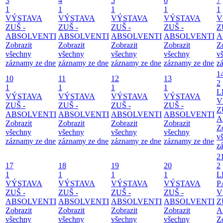
3
4
5
6
7
1
1
1
1
1
VÝSTAVA
VÝSTAVA
VÝSTAVA
VÝSTAVA
V
ZUŠ -
ZUŠ -
ZUŠ -
ZUŠ -
Z
ABSOLVENTI
ABSOLVENTI
ABSOLVENTI
ABSOLVENTI
A
Zobrazit
Zobrazit
Zobrazit
Zobrazit
Z
všechny
všechny
všechny
všechny
v
záznamy ze dne
záznamy ze dne
záznamy ze dne
záznamy ze dne
z
1
10
11
12
13
2
1
1
1
1
L
VÝSTAVA
VÝSTAVA
VÝSTAVA
VÝSTAVA
V
ZUŠ -
ZUŠ -
ZUŠ -
ZUŠ -
Z
ABSOLVENTI
ABSOLVENTI
ABSOLVENTI
ABSOLVENTI
A
Zobrazit
Zobrazit
Zobrazit
Zobrazit
Z
všechny
všechny
všechny
všechny
v
záznamy ze dne
záznamy ze dne
záznamy ze dne
záznamy ze dne
z
2
17
18
19
20
2
1
1
1
1
L
VÝSTAVA
VÝSTAVA
VÝSTAVA
VÝSTAVA
P
ZUŠ -
ZUŠ -
ZUŠ -
ZUŠ -
V
ABSOLVENTI
ABSOLVENTI
ABSOLVENTI
ABSOLVENTI
Z
Zobrazit
Zobrazit
Zobrazit
Zobrazit
A
všechny
všechny
všechny
všechny
Z