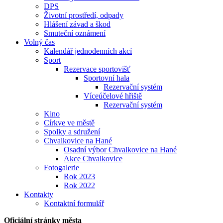
DPS
Životní prostředí, odpady
Hlášení závad a škod
Smuteční oznámení
Volný čas
Kalendář jednodenních akcí
Sport
Rezervace sportovišť
Sportovní hala
Rezervační systém
Víceúčelové hřiště
Rezervační systém
Kino
Církve ve městě
Spolky a sdružení
Chvalkovice na Hané
Osadní výbor Chvalkovice na Hané
Akce Chvalkovice
Fotogalerie
Rok 2023
Rok 2022
Kontakty
Kontaktní formulář
Oficiální stránky města