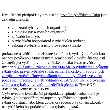
Kvalifikační předpoklady pro získání
prvního rybářského lístku
jsou
základní znalosti:
z poznání ryb a vodních organismů,
z biologie ryb a vodních organismů,
způsobů lovu ryb,
o rybářském hospodaření v rybářských revírech,
zákona o rybářství a jeho prováděcí vyhlášky,
prokázané osvědčením o získané kvalifikaci, vydaným právnickou
osobou pověřenou Ministerstvem zemědělství k ověřování znalostí
žadatelů pro vydání prvního rybářského lístku (vzor osvědčení je
uveden v
§ 13 odst. 8 zákona č. 99/2004 Sb., o rybníkářství, výkonu
rybářského práva, rybářské stráži, ochraně mořských rybolovných
zdrojů a o změně některých zákonů (zákon o rybářství), ve znění
pozdějších předpisů, a § 10 vyhlášky č. 197/2004 Sb., k provedení
zákona o rybářství, ve znění pozdějších předpisů.
Typ: PDF
dokument, Velikost: 187.35 kB
Výše uvedené kvalifikační předpoklady splňuje osoba, která je
rybářským hospodářem, zástupcem rybářského hospodáře,
rybářskou stráží nebo která doloží osvědčení o vykonání zkoušky
na rybářského hospodáře nebo na rybářskou stráž.