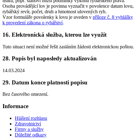
lístku, popř. stanoví bližší podmínky výkonu rybářského práva.
Osoba provádějící lov je povinna vyznačit v povolence datum lovu,
rybářský revír, počet, druh a hmotnost ulovených ryb.
Vzor formuláře povolenky k lovu je uveden v
příloze č. 8 vyhlášky
k provedení zákona o rybářství
.
16. Elektronická služba, kterou lze využít
Tuto situaci není možné řešit zasláním žádosti elektronickou poštou.
28. Popis byl naposledy aktualizován
14.03.2024
29. Datum konce platnosti popisu
Bez časového omezení.
Informace
Hlášení rozhlasu
Zdravotnictví
Firmy a služby
Důležité odkazy