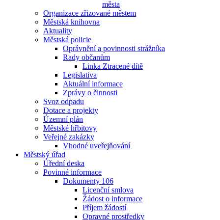
města
Organizace zřizované městem
Městská knihovna
Aktuality
Městská policie
Oprávnění a povinnosti strážníka
Rady občanům
Linka Ztracené dítě
Legislativa
Aktuální informace
Zprávy o činnosti
Svoz odpadu
Dotace a projekty
Územní plán
Městské hřbitovy
Veřejné zakázky
Vhodné uveřejňování
Městský úřad
Úřední deska
Povinné informace
Dokumenty 106
Licenční smlova
Žádost o informace
Příjem žádostí
Opravné prostředky