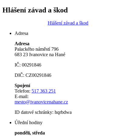
Hlášení závad a škod
Hlášení závad a škod
Adresa
Adresa
Palackého náměstí 796
683 23 Ivanovice na Hané
IČ: 00291846
DIČ: CZ00291846
Spojení
Telefon:
517 363 251
E-mail:
mesto@ivanovicenahane.cz
ID datové schránky: hqrbdwa
Úřední hodiny
pondělí, středa