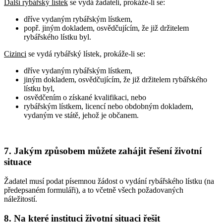
Další rybářský lístek
se vydá žadateli, prokáže-li se:
dříve vydaným rybářským lístkem,
popř. jiným dokladem, osvědčujícím, že již držitelem
rybářského lístku byl.
Cizinci
se vydá rybářský lístek, prokáže-li se:
dříve vydaným rybářským lístkem,
jiným dokladem, osvědčujícím, že již držitelem rybářského
lístku byl,
osvědčením o získané kvalifikaci, nebo
rybářským lístkem, licencí nebo obdobným dokladem,
vydaným ve státě, jehož je občanem.
7. Jakým způsobem můžete zahájit řešení životní
situace
Žadatel musí podat písemnou žádost o vydání rybářského lístku (na
předepsaném formuláři), a to včetně všech požadovaných
náležitostí.
8. Na které instituci životní situaci řešit