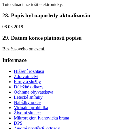
Tuto situaci lze řešit elektronicky.
28. Popis byl naposledy aktualizován
08.03.2018
29. Datum konce platnosti popisu
Bez časového omezení.
Informace
Hlášení rozhlasu
Zdravotnictví
Firmy a služby
Důležité odkazy
Ochrana obyvatelstva
Letecké snímky
Nabídky práce
Virtuální prohlídka
Životní situace
Mikroregion Ivanovická brána
DPS
Životní prostředí, odpady