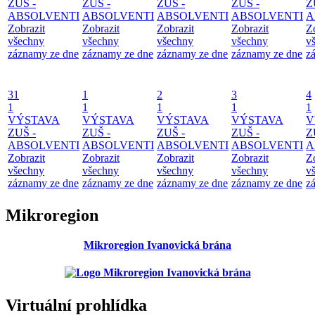
ZUŠ -
ZUŠ -
ZUŠ -
ZUŠ -
Z
ABSOLVENTI
ABSOLVENTI
ABSOLVENTI
ABSOLVENTI
A
Zobrazit
Zobrazit
Zobrazit
Zobrazit
Z
všechny
všechny
všechny
všechny
v
záznamy ze dne
záznamy ze dne
záznamy ze dne
záznamy ze dne
z
31
1
2
3
4
1
1
1
1
1
VÝSTAVA
VÝSTAVA
VÝSTAVA
VÝSTAVA
V
ZUŠ -
ZUŠ -
ZUŠ -
ZUŠ -
Z
ABSOLVENTI
ABSOLVENTI
ABSOLVENTI
ABSOLVENTI
A
Zobrazit
Zobrazit
Zobrazit
Zobrazit
Z
všechny
všechny
všechny
všechny
v
záznamy ze dne
záznamy ze dne
záznamy ze dne
záznamy ze dne
z
Mikroregion
Mikroregion Ivanovická brána
Virtuální prohlídka