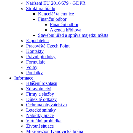
Nařízení EU 2016⁄679 - GDPR
Struktura úřadu
Kancelář tajemnice
Finanční odbor
Finanční odbor
Agenda hřbitova
Stavební úřad a správa majetku města
E-podatelna
Pracoviště Czech Point
Kontakty
Právní předpisy
Formuláře
Volby
Poplatky
Informace
Hlášení rozhlasu
Zdravotnictví
Firmy a služby
Důležité odkazy
Ochrana obyvatelstva
Letecké snímky
Nabídky práce
Virtuální prohlídka
Životní situace
Mikroregion Ivanovická brána