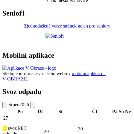
Znak města Ivanovice
Senioři
Zjednodušená verze stránek nejen pro seniory
Mobilní aplikace
Sledujte informace z našeho webu v
mobilní aplikaci –
V OBRAZE.
Svoz odpadu
Srpen
2026
Po
Út
St
Čt
Pá
So
Ne
27
svoz PET
30
29
odpadu