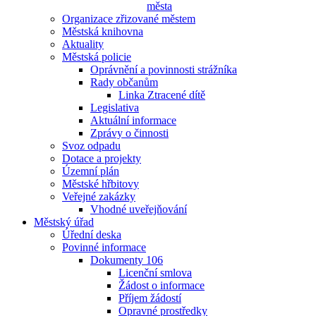
města
Organizace zřizované městem
Městská knihovna
Aktuality
Městská policie
Oprávnění a povinnosti strážníka
Rady občanům
Linka Ztracené dítě
Legislativa
Aktuální informace
Zprávy o činnosti
Svoz odpadu
Dotace a projekty
Územní plán
Městské hřbitovy
Veřejné zakázky
Vhodné uveřejňování
Městský úřad
Úřední deska
Povinné informace
Dokumenty 106
Licenční smlova
Žádost o informace
Příjem žádostí
Opravné prostředky