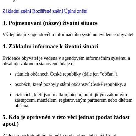
Základní znění
Rozšířené znění
Úplné znění
3. Pojmenování (název) životní situace
Výdej údajů z agendového informačního systému evidence obyvatel
4. Základní informace k životní situaci
Evidence obyvatel je vedena v agendovém informačním systému a
obsahuje zákonem stanovené údaje o:
státních občanech České republiky (dále jen "občan"),
osobách, které pozbyly státní občanství České republiky, a
cizincích, kteří jsou matkou, otcem, popř. jiným zákonným
zástupcem, manželem, registrovaným partnerem nebo dítětem
občana.
5. Kdo je oprávněn v této věci jednat (podat žádost
apod.)
Žádost o poskytnutí údajů může podat obyvatel starší 15 let.