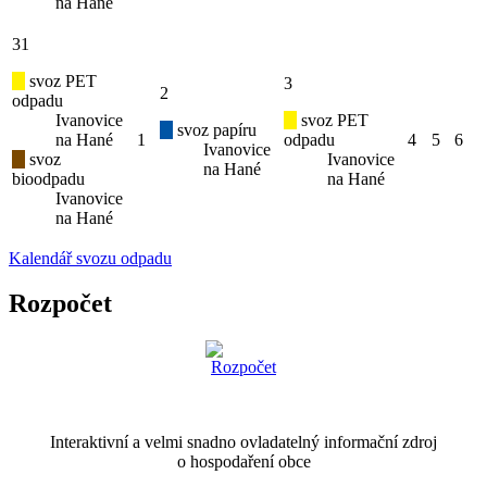
na Hané
31
svoz PET
3
2
odpadu
Ivanovice
svoz PET
svoz papíru
na Hané
1
odpadu
4
5
6
Ivanovice
svoz
Ivanovice
na Hané
bioodpadu
na Hané
Ivanovice
na Hané
Kalendář svozu odpadu
Rozpočet
Interaktivní a velmi snadno ovladatelný informační zdroj
o hospodaření obce