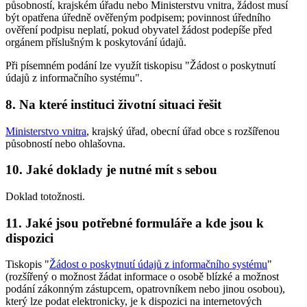
působností, krajském úřadu nebo Ministerstvu vnitra, žádost musí
být opatřena úředně ověřeným podpisem; povinnost úředního
ověření podpisu neplatí, pokud obyvatel žádost podepíše před
orgánem příslušným k poskytování údajů.
Při písemném podání lze využít tiskopisu "Žádost o poskytnutí
údajů z informačního systému".
8. Na které instituci životní situaci řešit
Ministerstvo vnitra
, krajský úřad, obecní úřad obce s rozšířenou
působností nebo ohlašovna.
10. Jaké doklady je nutné mít s sebou
Doklad totožnosti.
11. Jaké jsou potřebné formuláře a kde jsou k
dispozici
Tiskopis "
Žádost o poskytnutí údajů z informačního systému
"
(rozšířený o možnost žádat informace o osobě blízké a možnost
podání zákonným zástupcem, opatrovníkem nebo jinou osobou),
který lze podat elektronicky, je k dispozici na internetových