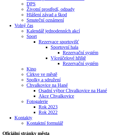
DPS
Životní prostředí, odpady
Hlášení závad a škod
Smuteční oznámení
Volný čas
Kalendář jednodenních akcí
Sport
Rezervace sportovišť
Sportovní hala
Rezervační systém
Víceúčelové hřiště
Rezervační systém
Kino
Církve ve městě
Spolky a sdružení
Chvalkovice na Hané
Osadní výbor Chvalkovice na Hané
Akce Chvalkovice
Fotogalerie
Rok 2023
Rok 2022
Kontakty
Kontaktní formulář
Oficiální stránky města