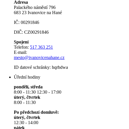
Adresa
Palackého náměstí 796
683 23 Ivanovice na Hané
IČ: 00291846
DIČ: CZ00291846
Spojení
Telefon:
517 363 251
E-mail:
mesto@ivanovicenahane.cz
ID datové schránky: hqrbdwa
Úřední hodiny
pondělí, středa
8:00 - 11:30 12:30 - 17:00
úterý, čtvrtek
8:00 - 11:30
Po předchozí domluvě:
úterý, čtvrtek
12:30 - 14:00
pátek