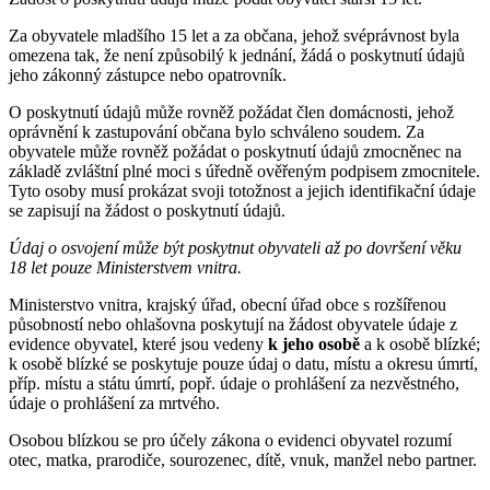
Za obyvatele mladšího 15 let a za občana, jehož svéprávnost byla
omezena tak, že není způsobilý k jednání, žádá o poskytnutí údajů
jeho zákonný zástupce nebo opatrovník.
O poskytnutí údajů může rovněž požádat člen domácnosti, jehož
oprávnění k zastupování občana bylo schváleno soudem. Za
obyvatele může rovněž požádat o poskytnutí údajů zmocněnec na
základě zvláštní plné moci s úředně ověřeným podpisem zmocnitele.
Tyto osoby musí prokázat svoji totožnost a jejich identifikační údaje
se zapisují na žádost o poskytnutí údajů.
Údaj o osvojení může být poskytnut obyvateli až po dovršení věku
18 let pouze Ministerstvem vnitra.
Ministerstvo vnitra, krajský úřad, obecní úřad obce s rozšířenou
působností nebo ohlašovna poskytují na žádost obyvatele údaje z
evidence obyvatel, které jsou vedeny
k jeho osobě
a k osobě blízké;
k osobě blízké se poskytuje pouze údaj o datu, místu a okresu úmrtí,
příp. místu a státu úmrtí, popř. údaje o prohlášení za nezvěstného,
údaje o prohlášení za mrtvého.
Osobou blízkou se pro účely zákona o evidenci obyvatel rozumí
otec, matka, prarodiče, sourozenec, dítě, vnuk, manžel nebo partner.