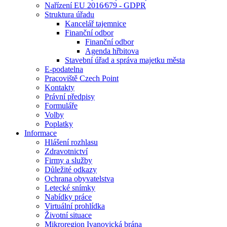
Nařízení EU 2016⁄679 - GDPR
Struktura úřadu
Kancelář tajemnice
Finanční odbor
Finanční odbor
Agenda hřbitova
Stavební úřad a správa majetku města
E-podatelna
Pracoviště Czech Point
Kontakty
Právní předpisy
Formuláře
Volby
Poplatky
Informace
Hlášení rozhlasu
Zdravotnictví
Firmy a služby
Důležité odkazy
Ochrana obyvatelstva
Letecké snímky
Nabídky práce
Virtuální prohlídka
Životní situace
Mikroregion Ivanovická brána