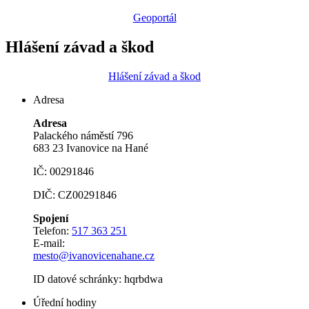
Geoportál
Hlášení závad a škod
Hlášení závad a škod
Adresa
Adresa
Palackého náměstí 796
683 23 Ivanovice na Hané
IČ: 00291846
DIČ: CZ00291846
Spojení
Telefon:
517 363 251
E-mail:
mesto@ivanovicenahane.cz
ID datové schránky: hqrbdwa
Úřední hodiny