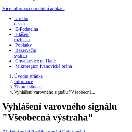
Více informací o mobilní aplikaci
Úřední
deska
E-Podatelna
Hlášení
rozhlasu
Poplatky
Rezervační
systém
Chvalkovice na Hané
Mikroregion Ivanovická brána
Úvodní stránka
Informace
Životní situace
Vyhlášení varovného signálu "Všeobecná...
Vyhlášení varovného signálu
"Všeobecná výstraha"
Základní znění
Rozšířené znění
Úplné znění