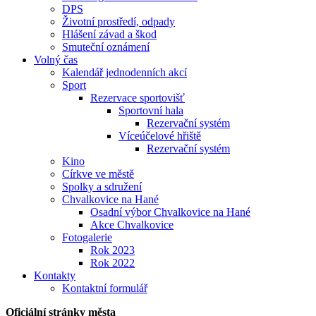
DPS
Životní prostředí, odpady
Hlášení závad a škod
Smuteční oznámení
Volný čas
Kalendář jednodenních akcí
Sport
Rezervace sportovišť
Sportovní hala
Rezervační systém
Víceúčelové hřiště
Rezervační systém
Kino
Církve ve městě
Spolky a sdružení
Chvalkovice na Hané
Osadní výbor Chvalkovice na Hané
Akce Chvalkovice
Fotogalerie
Rok 2023
Rok 2022
Kontakty
Kontaktní formulář
Oficiální stránky města