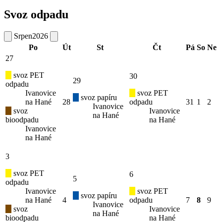
Svoz odpadu
Srpen
2026
Po
Út
St
Čt
Pá
So
Ne
27
svoz PET
30
29
odpadu
Ivanovice
svoz PET
svoz papíru
na Hané
28
odpadu
31
1
2
Ivanovice
svoz
Ivanovice
na Hané
bioodpadu
na Hané
Ivanovice
na Hané
3
svoz PET
6
5
odpadu
Ivanovice
svoz PET
svoz papíru
na Hané
4
odpadu
7
8
9
Ivanovice
svoz
Ivanovice
na Hané
bioodpadu
na Hané