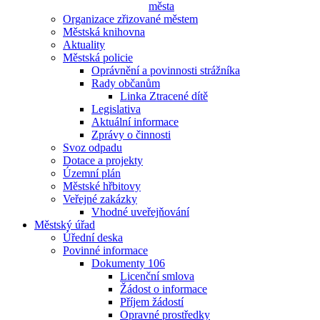
města
Organizace zřizované městem
Městská knihovna
Aktuality
Městská policie
Oprávnění a povinnosti strážníka
Rady občanům
Linka Ztracené dítě
Legislativa
Aktuální informace
Zprávy o činnosti
Svoz odpadu
Dotace a projekty
Územní plán
Městské hřbitovy
Veřejné zakázky
Vhodné uveřejňování
Městský úřad
Úřední deska
Povinné informace
Dokumenty 106
Licenční smlova
Žádost o informace
Příjem žádostí
Opravné prostředky