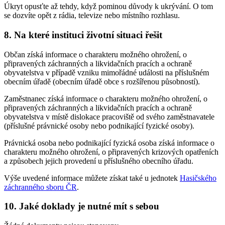
Úkryt opusťte až tehdy, když pominou důvody k ukrývání. O tom
se dozvíte opět z rádia, televize nebo místního rozhlasu.
8. Na které instituci životní situaci řešit
Občan získá informace o charakteru možného ohrožení, o
připravených záchranných a likvidačních pracích a ochraně
obyvatelstva v případě vzniku mimořádné události na příslušném
obecním úřadě (obecním úřadě obce s rozšířenou působností).
Zaměstnanec získá informace o charakteru možného ohrožení, o
připravených záchranných a likvidačních pracích a ochraně
obyvatelstva v místě dislokace pracoviště od svého zaměstnavatele
(příslušné právnické osoby nebo podnikající fyzické osoby).
Právnická osoba nebo podnikající fyzická osoba získá informace o
charakteru možného ohrožení, o připravených krizových opatřeních
a způsobech jejich provedení u příslušného obecního úřadu.
Výše uvedené informace můžete získat také u jednotek
Hasičského
záchranného sboru ČR
.
10. Jaké doklady je nutné mít s sebou