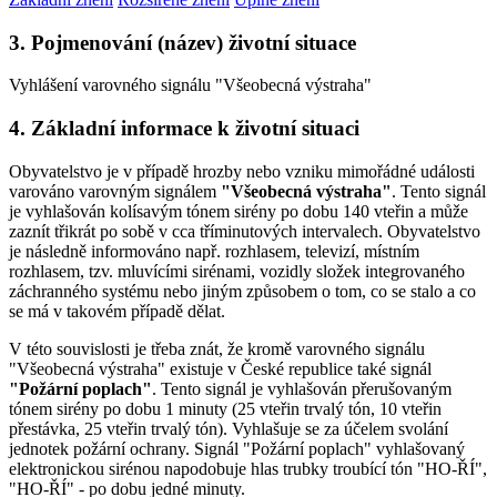
3. Pojmenování (název) životní situace
Vyhlášení varovného signálu "Všeobecná výstraha"
4. Základní informace k životní situaci
Obyvatelstvo je v případě hrozby nebo vzniku mimořádné události
varováno varovným signálem
"Všeobecná výstraha"
. Tento signál
je vyhlašován kolísavým tónem sirény po dobu 140 vteřin a může
zaznít třikrát po sobě v cca tříminutových intervalech. Obyvatelstvo
je následně informováno např. rozhlasem, televizí, místním
rozhlasem, tzv. mluvícími sirénami, vozidly složek integrovaného
záchranného systému nebo jiným způsobem o tom, co se stalo a co
se má v takovém případě dělat.
V této souvislosti je třeba znát, že kromě varovného signálu
"Všeobecná výstraha" existuje v České republice také signál
"Požární poplach"
. Tento signál je vyhlašován přerušovaným
tónem sirény po dobu 1 minuty (25 vteřin trvalý tón, 10 vteřin
přestávka, 25 vteřin trvalý tón). Vyhlašuje se za účelem svolání
jednotek požární ochrany. Signál "Požární poplach" vyhlašovaný
elektronickou sirénou napodobuje hlas trubky troubící tón "HO-ŘÍ",
"HO-ŘÍ" - po dobu jedné minuty.