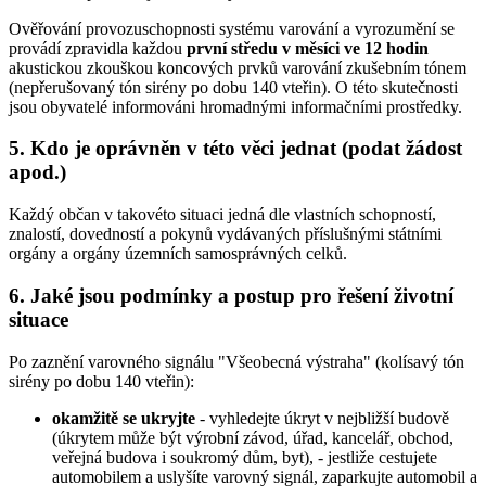
Ověřování provozuschopnosti systému varování a vyrozumění se
provádí zpravidla každou
první středu v měsíci ve 12 hodin
akustickou zkouškou koncových prvků varování zkušebním tónem
(nepřerušovaný tón sirény po dobu 140 vteřin). O této skutečnosti
jsou obyvatelé informováni hromadnými informačními prostředky.
5. Kdo je oprávněn v této věci jednat (podat žádost
apod.)
Každý občan v takovéto situaci jedná dle vlastních schopností,
znalostí, dovedností a pokynů vydávaných příslušnými státními
orgány a orgány územních samosprávných celků.
6. Jaké jsou podmínky a postup pro řešení životní
situace
Po zaznění varovného signálu "Všeobecná výstraha" (kolísavý tón
sirény po dobu 140 vteřin):
okamžitě se ukryjte
- vyhledejte úkryt v nejbližší budově
(úkrytem může být výrobní závod, úřad, kancelář, obchod,
veřejná budova i soukromý dům, byt), - jestliže cestujete
automobilem a uslyšíte varovný signál, zaparkujte automobil a