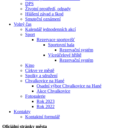
DPS
Životní prostředí, odpady
Hlášení závad a škod
Smuteční oznámení
Volný čas
Kalendář jednodenních akcí
Sport
Rezervace sportovišť
Sportovní hala
Rezervační systém
Víceúčelové hřiště
Rezervační systém
Kino
Církve ve městě
Spolky a sdružení
Chvalkovice na Hané
Osadní výbor Chvalkovice na Hané
Akce Chvalkovice
Fotogalerie
Rok 2023
Rok 2022
Kontakty
Kontaktní formulář
Oficiální stránky města