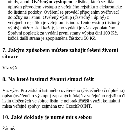
úřady, apod.
Ověřeným výstupem
je listina, která vznikla
úplným převodem výstupu z veřejného rejstříku z elektronické
do listinné podoby. Ověření se provádí připojením ověřovací
doložky na listinu. Ověřený výstup (částečný i úplný) z
veřejného rejstříku je veřejnou listinou. Tento výstup (listinný
výpis) může získat každý, jeho vydání je však zpoplatněno.
Správní poplatek za vydání první strany výpisu činí 100 Kč,
každá další strana je zpoplatněna částkou 50 Kč.
7. Jakým způsobem můžete zahájit řešení životní
situace
Viz výše.
8. Na které instituci životní situaci řešit
Viz výše. Pro získání listinného ověřeného (částečného či úplného)
opisu (ověřeného výstupu) zapsaných údajů z veřejného rejstříku či
listin uložených ve sbírce listin je nejpraktičtější využít kontaktní
místa veřejné správy, zejména tzv. CzechPOINT.
10. Jaké doklady je nutné mít s sebou
Žádné.