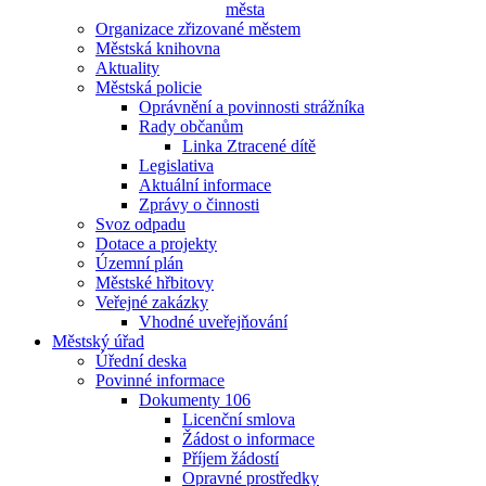
města
Organizace zřizované městem
Městská knihovna
Aktuality
Městská policie
Oprávnění a povinnosti strážníka
Rady občanům
Linka Ztracené dítě
Legislativa
Aktuální informace
Zprávy o činnosti
Svoz odpadu
Dotace a projekty
Územní plán
Městské hřbitovy
Veřejné zakázky
Vhodné uveřejňování
Městský úřad
Úřední deska
Povinné informace
Dokumenty 106
Licenční smlova
Žádost o informace
Příjem žádostí
Opravné prostředky