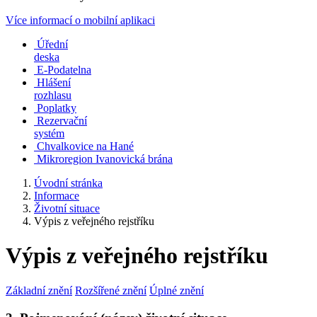
Více informací o mobilní aplikaci
Úřední
deska
E-Podatelna
Hlášení
rozhlasu
Poplatky
Rezervační
systém
Chvalkovice na Hané
Mikroregion Ivanovická brána
Úvodní stránka
Informace
Životní situace
Výpis z veřejného rejstříku
Výpis z veřejného rejstříku
Základní znění
Rozšířené znění
Úplné znění