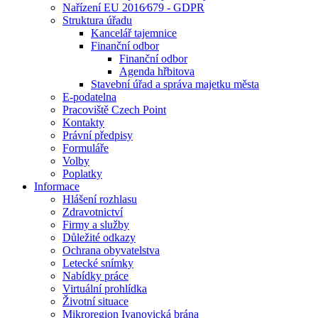
Nařízení EU 2016⁄679 - GDPR
Struktura úřadu
Kancelář tajemnice
Finanční odbor
Finanční odbor
Agenda hřbitova
Stavební úřad a správa majetku města
E-podatelna
Pracoviště Czech Point
Kontakty
Právní předpisy
Formuláře
Volby
Poplatky
Informace
Hlášení rozhlasu
Zdravotnictví
Firmy a služby
Důležité odkazy
Ochrana obyvatelstva
Letecké snímky
Nabídky práce
Virtuální prohlídka
Životní situace
Mikroregion Ivanovická brána