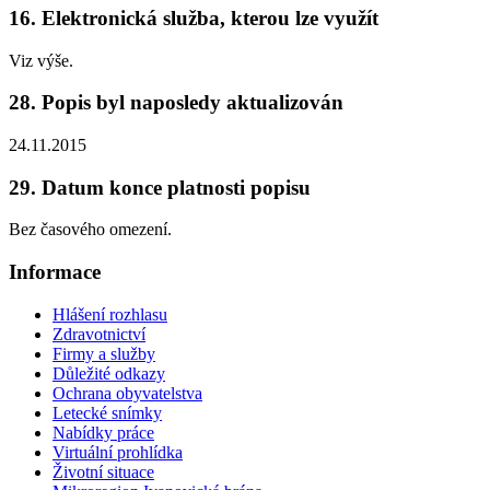
16. Elektronická služba, kterou lze využít
Viz výše.
28. Popis byl naposledy aktualizován
24.11.2015
29. Datum konce platnosti popisu
Bez časového omezení.
Informace
Hlášení rozhlasu
Zdravotnictví
Firmy a služby
Důležité odkazy
Ochrana obyvatelstva
Letecké snímky
Nabídky práce
Virtuální prohlídka
Životní situace