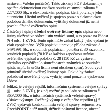
nastavení Vašeho počítače). Takto získaný PDF dokument je
opatřen elektronickou značkou soudu ve smyslu zákona č.
227/2000 Sb., o elektronickém podpisu, která potvrzuje jeho
autenticitu. Úřední ověření je spojeno pouze s elektronickou
podobou daného dokumentu, vytištěný dokument již nemá
povahu úředně ověřeného opisu.
2
Částečný i úplný
úředně ověřený listinný opis
zápisu nebo
listiny uložené ve sbírce listin vydává soud, a to pouze na žádost
(§ 4 odst. 1 ZVR). Tento opis může získat každý, jeho vydání je
však zpoplatněno. Výši poplatku upravuje příloha zákona č.
549/1991 Sb., o soudních poplatcích, položka č. 30 sazebníku
soudních poplatků (70 Kč za každou započatou stránku
ověřeného výpisu) a položka č. 28 (150 Kč za vystavení
úředního vysvědčení o skutečnostech známých ze soudních
spisů, např., že určitá listina není obsahem spisu). Soud vydá
primárně úředně ověřený listinný opis. Pokud by žadatel
požadoval neověřený opis, vydá jej soud pouze na výslovnou
žádost.
3
Jelikož je veřejný rejstřík informačním systémem veřejné správy
(§ 1 odst. 3 ZVR), je z něj možné (v souladu se zákonem č.
365/2000 Sb., o informačních systémech veřejné správy)
získávat výstupy. Ověřený výstup z veřejného rejstříku (§ 5
ZVR) vydávají kontaktní místa veřejné správy, zejména tzv.
CzechPOINT a též notáři, držitelé poštovní licence, obecní