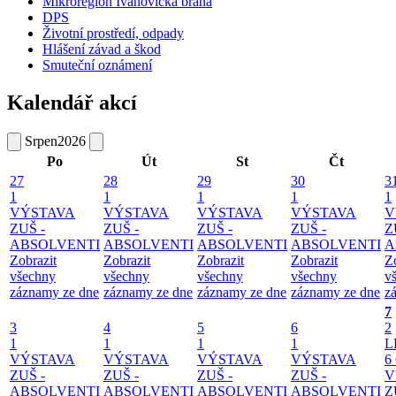
Mikroregion Ivanovická brána
DPS
Životní prostředí, odpady
Hlášení závad a škod
Smuteční oznámení
Kalendář akcí
Srpen
2026
Po
Út
St
Čt
27
28
29
30
3
1
1
1
1
1
VÝSTAVA
VÝSTAVA
VÝSTAVA
VÝSTAVA
V
ZUŠ -
ZUŠ -
ZUŠ -
ZUŠ -
Z
ABSOLVENTI
ABSOLVENTI
ABSOLVENTI
ABSOLVENTI
A
Zobrazit
Zobrazit
Zobrazit
Zobrazit
Z
všechny
všechny
všechny
všechny
v
záznamy ze dne
záznamy ze dne
záznamy ze dne
záznamy ze dne
z
7
3
4
5
6
2
1
1
1
1
L
VÝSTAVA
VÝSTAVA
VÝSTAVA
VÝSTAVA
6
ZUŠ -
ZUŠ -
ZUŠ -
ZUŠ -
V
ABSOLVENTI
ABSOLVENTI
ABSOLVENTI
ABSOLVENTI
Z