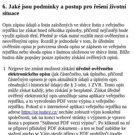
6. Jaké jsou podmínky a postup pro řešení životní
situace
Opis zápisu údajů a listin založených ve sbírce listin z veřejného
rejstříku lze získat hned několika způsoby, přičemž nejčastěji bude
využit způsob třetí. Předně je však nutné rozlišit mezi ověřenými a
neověřenými opisy. Rozdíl je jednoduše v tom, že úředním
ověřením opisu je potvrzena shoda opisu se zápisem ve veřejném
rejstříku nebo shoda opisu s listinou uloženou ve sbírce listin. Blíže
budou dále popsány pouze způsoby získání ověřených opisů.
1
Nejprve lze zmínit možnost získání
úředně ověřeného
elektronického opisu
(jak částečného, tak úplného, přičemž
částečným opisem je opis aktuálních údajů a úplným opis
obsahující i historické údaje) dle § 3 odst. 1 ZVR. Tento opis
může získat každý, jeho získání je bezplatné. Získat úředně
ověřený elektronický opis umožňuje sama aplikace veřejného
rejstříku, a to vytvořením PDF verze výpisu z veřejného
rejstříku. Pokud si v internetové aplikaci veřejného rejstříku na
adrese
https://or.justice.cz/
necháte zobrazit výpis konkrétní
společnosti, tak na konci webové stránky s výpisem je vpravo
ikona s popisem "Stáhnout PDF verzi výpisu". Po kliknutí na ní
se připraví příslušný PDF dokument - a ten se buď nabídne ke
stažení anebo se Vám otevře přímo v PDF prohlížeči (podle