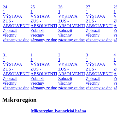
24
25
26
27
2
1
1
1
1
1
VÝSTAVA
VÝSTAVA
VÝSTAVA
VÝSTAVA
V
ZUŠ -
ZUŠ -
ZUŠ -
ZUŠ -
Z
ABSOLVENTI
ABSOLVENTI
ABSOLVENTI
ABSOLVENTI
A
Zobrazit
Zobrazit
Zobrazit
Zobrazit
Z
všechny
všechny
všechny
všechny
v
záznamy ze dne
záznamy ze dne
záznamy ze dne
záznamy ze dne
z
31
1
2
3
4
1
1
1
1
1
VÝSTAVA
VÝSTAVA
VÝSTAVA
VÝSTAVA
V
ZUŠ -
ZUŠ -
ZUŠ -
ZUŠ -
Z
ABSOLVENTI
ABSOLVENTI
ABSOLVENTI
ABSOLVENTI
A
Zobrazit
Zobrazit
Zobrazit
Zobrazit
Z
všechny
všechny
všechny
všechny
v
záznamy ze dne
záznamy ze dne
záznamy ze dne
záznamy ze dne
z
Mikroregion
Mikroregion Ivanovická brána