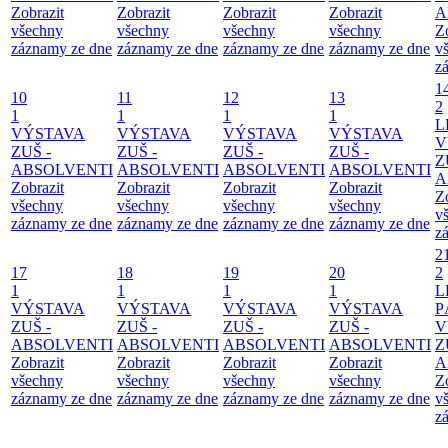
Zobrazit
Zobrazit
Zobrazit
Zobrazit
A
všechny
všechny
všechny
všechny
Z
záznamy ze dne
záznamy ze dne
záznamy ze dne
záznamy ze dne
v
z
1
10
11
12
13
2
1
1
1
1
L
VÝSTAVA
VÝSTAVA
VÝSTAVA
VÝSTAVA
V
ZUŠ -
ZUŠ -
ZUŠ -
ZUŠ -
Z
ABSOLVENTI
ABSOLVENTI
ABSOLVENTI
ABSOLVENTI
A
Zobrazit
Zobrazit
Zobrazit
Zobrazit
Z
všechny
všechny
všechny
všechny
v
záznamy ze dne
záznamy ze dne
záznamy ze dne
záznamy ze dne
z
2
17
18
19
20
2
1
1
1
1
L
VÝSTAVA
VÝSTAVA
VÝSTAVA
VÝSTAVA
P
ZUŠ -
ZUŠ -
ZUŠ -
ZUŠ -
V
ABSOLVENTI
ABSOLVENTI
ABSOLVENTI
ABSOLVENTI
Z
Zobrazit
Zobrazit
Zobrazit
Zobrazit
A
všechny
všechny
všechny
všechny
Z
záznamy ze dne
záznamy ze dne
záznamy ze dne
záznamy ze dne
v
z