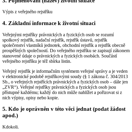
3. Pojmenování (název) životní situace
Výpis z veřejného rejstříku
4. Základní informace k životní situaci
Veřejnými rejstříky právnických a fyzických osob se rozumí
spolkový rejstřík, nadační rejstřík, rejstřík ústavů, rejstřík
společenství vlastníků jednotek, obchodní rejstřík a rejstřík obecně
prospěšných společností. Do veřejného rejstříku se zapisují zákonem
stanovené údaje o právnických a fyzických osobách. Součástí
veřejného rejstříku je též sbírka listin.
Veřejný rejstřík je informačním systémem veřejné správy a je veden
v elektronické podobě rejstříkovými soudy (§ 1 zákona č. 304/2013
Sb., o veřejných rejstřících právnických a fyzických osob – dále jen
„ZVR“). Veřejné rejstříky právnických a fyzických osob jsou
přístupné každému; každý do nich může nahlížet a pořizovat si z
nich výpisy, opisy nebo kopie.
5. Kdo je oprávněn v této věci jednat (podat žádost
apod.)
Kdokoli.