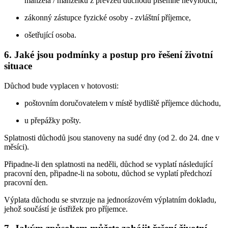
manžela / manželku z převzetí důchodu písemně nevyloučil,
zákonný zástupce fyzické osoby - zvláštní příjemce,
ošetřující osoba.
6. Jaké jsou podmínky a postup pro řešení životní
situace
Důchod bude vyplacen v hotovosti:
poštovním doručovatelem v místě bydliště příjemce důchodu,
u přepážky pošty.
Splatnosti důchodů jsou stanoveny na sudé dny (od 2. do 24. dne v
měsíci).
Připadne-li den splatnosti na neděli, důchod se vyplatí následující
pracovní den, připadne-li na sobotu, důchod se vyplatí předchozí
pracovní den.
Výplata důchodu se stvrzuje na jednorázovém výplatním dokladu,
jehož součástí je ústřižek pro příjemce.