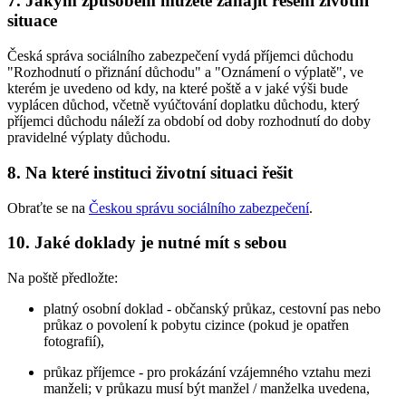
7. Jakým způsobem můžete zahájit řešení životní
situace
Česká správa sociálního zabezpečení vydá příjemci důchodu
"Rozhodnutí o přiznání důchodu" a "Oznámení o výplatě", ve
kterém je uvedeno od kdy, na které poště a v jaké výši bude
vyplácen důchod, včetně vyúčtování doplatku důchodu, který
příjemci důchodu náleží za období od doby rozhodnutí do doby
pravidelné výplaty důchodu.
8. Na které instituci životní situaci řešit
Obraťte se na
Českou správu sociálního zabezpečení
.
10. Jaké doklady je nutné mít s sebou
Na poště předložte:
platný osobní doklad - občanský průkaz, cestovní pas nebo
průkaz o povolení k pobytu cizince (pokud je opatřen
fotografií),
průkaz příjemce - pro prokázání vzájemného vztahu mezi
manželi; v průkazu musí být manžel / manželka uvedena,