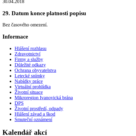
30.04.2018
29. Datum konce platnosti popisu
Bez časového omezení.
Informace
Hlášení rozhlasu
Zdravotnictví
Firmy a služby
Důležité odkazy
Ochrana obyvatelstva
Letecké snímky
Nabídky práce
Virtuální prohlídka
Životní situace
Mikroregion Ivanovická brána
DPS
Životní prostředí, odpady
Hlášení závad a škod
Smuteční oznámení
Kalendář akcí