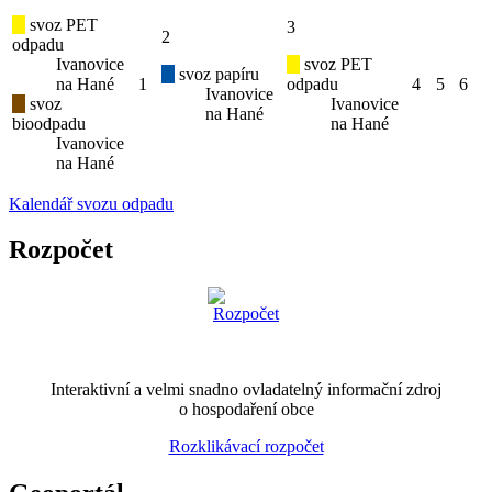
svoz PET
3
2
odpadu
Ivanovice
svoz PET
svoz papíru
na Hané
1
odpadu
4
5
6
Ivanovice
svoz
Ivanovice
na Hané
bioodpadu
na Hané
Ivanovice
na Hané
Kalendář svozu odpadu
Rozpočet
Interaktivní a velmi snadno ovladatelný informační zdroj
o hospodaření obce
Rozklikávací rozpočet