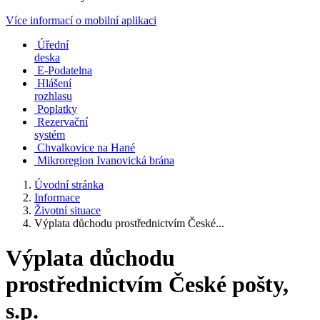
Více informací o mobilní aplikaci
Úřední
deska
E-Podatelna
Hlášení
rozhlasu
Poplatky
Rezervační
systém
Chvalkovice na Hané
Mikroregion Ivanovická brána
Úvodní stránka
Informace
Životní situace
Výplata důchodu prostřednictvím České...
Výplata důchodu
prostřednictvím České pošty,
s.p.