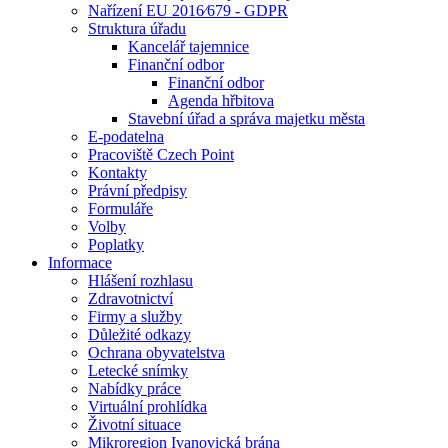
Nařízení EU 2016⁄679 - GDPR
Struktura úřadu
Kancelář tajemnice
Finanční odbor
Finanční odbor
Agenda hřbitova
Stavební úřad a správa majetku města
E-podatelna
Pracoviště Czech Point
Kontakty
Právní předpisy
Formuláře
Volby
Poplatky
Informace
Hlášení rozhlasu
Zdravotnictví
Firmy a služby
Důležité odkazy
Ochrana obyvatelstva
Letecké snímky
Nabídky práce
Virtuální prohlídka
Životní situace
Mikroregion Ivanovická brána