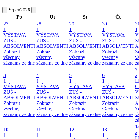
Srpen
2026
Po
Út
St
Čt
27
28
29
30
3
1
1
1
1
1
VÝSTAVA
VÝSTAVA
VÝSTAVA
VÝSTAVA
V
ZUŠ -
ZUŠ -
ZUŠ -
ZUŠ -
Z
ABSOLVENTI
ABSOLVENTI
ABSOLVENTI
ABSOLVENTI
A
Zobrazit
Zobrazit
Zobrazit
Zobrazit
Z
všechny
všechny
všechny
všechny
v
záznamy ze dne
záznamy ze dne
záznamy ze dne
záznamy ze dne
z
7
3
4
5
6
2
1
1
1
1
L
VÝSTAVA
VÝSTAVA
VÝSTAVA
VÝSTAVA
6
ZUŠ -
ZUŠ -
ZUŠ -
ZUŠ -
V
ABSOLVENTI
ABSOLVENTI
ABSOLVENTI
ABSOLVENTI
Z
Zobrazit
Zobrazit
Zobrazit
Zobrazit
A
všechny
všechny
všechny
všechny
Z
záznamy ze dne
záznamy ze dne
záznamy ze dne
záznamy ze dne
v
z
1
10
11
12
13
2
1
1
1
1
L