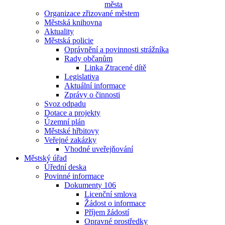
města
Organizace zřizované městem
Městská knihovna
Aktuality
Městská policie
Oprávnění a povinnosti strážníka
Rady občanům
Linka Ztracené dítě
Legislativa
Aktuální informace
Zprávy o činnosti
Svoz odpadu
Dotace a projekty
Územní plán
Městské hřbitovy
Veřejné zakázky
Vhodné uveřejňování
Městský úřad
Úřední deska
Povinné informace
Dokumenty 106
Licenční smlova
Žádost o informace
Příjem žádostí
Opravné prostředky