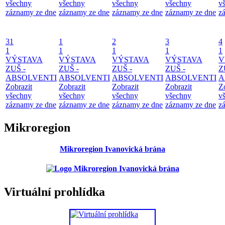
všechny
všechny
všechny
všechny
v
záznamy ze dne
záznamy ze dne
záznamy ze dne
záznamy ze dne
z
31
1
2
3
4
1
1
1
1
1
VÝSTAVA
VÝSTAVA
VÝSTAVA
VÝSTAVA
V
ZUŠ -
ZUŠ -
ZUŠ -
ZUŠ -
Z
ABSOLVENTI
ABSOLVENTI
ABSOLVENTI
ABSOLVENTI
A
Zobrazit
Zobrazit
Zobrazit
Zobrazit
Z
všechny
všechny
všechny
všechny
v
záznamy ze dne
záznamy ze dne
záznamy ze dne
záznamy ze dne
z
Mikroregion
Mikroregion Ivanovická brána
Virtuální prohlídka