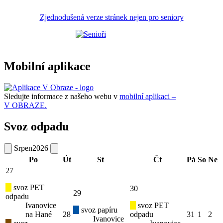
Zjednodušená verze stránek nejen pro seniory
Mobilní aplikace
Sledujte informace z našeho webu v
mobilní aplikaci –
V OBRAZE.
Svoz odpadu
Srpen
2026
Po
Út
St
Čt
Pá
So
Ne
27
svoz PET
30
29
odpadu
Ivanovice
svoz PET
svoz papíru
na Hané
28
odpadu
31
1
2
Ivanovice