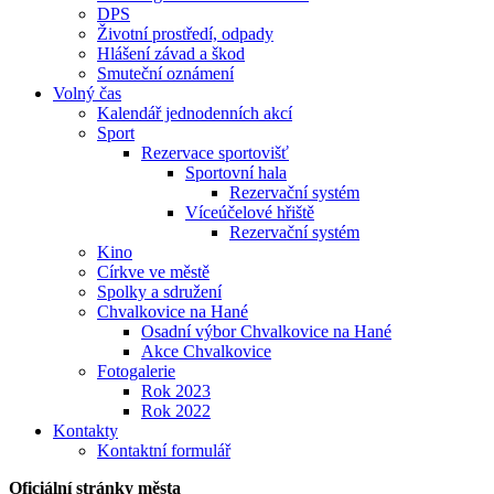
DPS
Životní prostředí, odpady
Hlášení závad a škod
Smuteční oznámení
Volný čas
Kalendář jednodenních akcí
Sport
Rezervace sportovišť
Sportovní hala
Rezervační systém
Víceúčelové hřiště
Rezervační systém
Kino
Církve ve městě
Spolky a sdružení
Chvalkovice na Hané
Osadní výbor Chvalkovice na Hané
Akce Chvalkovice
Fotogalerie
Rok 2023
Rok 2022
Kontakty
Kontaktní formulář
Oficiální stránky města