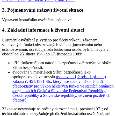
3. Pojmenování (název) životní situace
Vystavení lustračního osvědčení jednotlivci
4. Základní informace k životní situaci
Lustrační osvědčení je vydáno
pro účely výkonu zákonem
stanovených funkcí
obsazovaných volbou, jmenováním nebo
ustanovováním; osvědčuje, zda lustrovaná osoba byla či nebyla v
období od 25. února 1948 do 17. listopadu 1989:
příslušníkem Sboru národní bezpečnosti zařazeným ve složce
Státní bezpečnosti,
evidována v materiálech Státní bezpečnosti jako
spolupracovník ve smyslu
ustanovení § 2 odst. 1 písm. b)
zákona č. 451/1991 Sb., kterým se stanoví některé další
předpoklady pro výkon některých funkcí ve státních orgánech
a organizacích České a Slovenské Federativní Republiky,
České republiky a Slovenské republiky, ve znění pozdějších
předpisů
.
Zákon se
nevztahuje na občany narozené po 1. prosinci 1971
; od
těchto občanů se nevyžaduje předložení lustračního osvědčení, ani