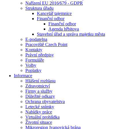
Nařízení EU 2016⁄679 - GDPR
Struktura úřadu
Kancelář tajemnice
Finanční odbor
Finanční odbor
Agenda hřbitova
Stavební úřad a správa majetku města
E-podatelna
Pracoviště Czech Point
Kontakty
Právní předpisy
Formuláře
Volby
Poplatky
Informace
Hlášení rozhlasu
Zdravotnictví
Firmy a služby
Důležité odkazy
Ochrana obyvatelstva
Letecké snímky
Nabídky práce
Virtuální prohlídka
Životní situace
Mikroregion Ivanovická brána