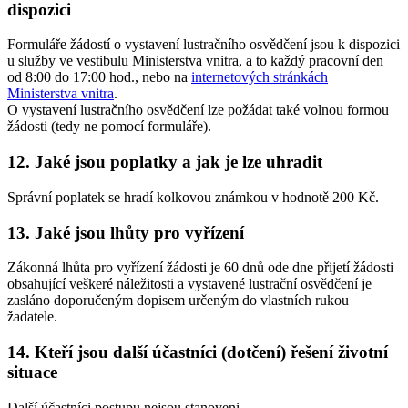
dispozici
Formuláře žádostí o vystavení lustračního osvědčení jsou k dispozici
u služby ve vestibulu Ministerstva vnitra, a to každý pracovní den
od 8:00 do 17:00 hod., nebo na
internetových stránkách
Ministerstva vnitra
.
O vystavení lustračního osvědčení lze požádat také volnou formou
žádosti (tedy ne pomocí formuláře).
12. Jaké jsou poplatky a jak je lze uhradit
Správní poplatek se hradí kolkovou známkou v hodnotě 200 Kč.
13. Jaké jsou lhůty pro vyřízení
Zákonná lhůta pro vyřízení žádosti je 60 dnů ode dne přijetí žádosti
obsahující veškeré náležitosti a vystavené lustrační osvědčení je
zasláno doporučeným dopisem určeným do vlastních rukou
žadatele.
14. Kteří jsou další účastníci (dotčení) řešení životní
situace
Další účastníci postupu nejsou stanoveni.