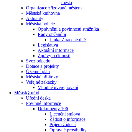
města
Organizace zřizované městem
Městská knihovna
Aktuality
Městská policie
Oprávnění a povinnosti strážníka
Rady občanům
Linka Ztracené dítě
Legislativa
Aktuální informace
Zprávy o činnosti
Svoz odpadu
Dotace a projekty
Územní plán
Městské hřbitovy
Veřejné zakázky
Vhodné uveřejňování
Městský úřad
Úřední deska
Povinné informace
Dokumenty 106
Licenční smlova
Žádost o informace
Příjem žádostí
Opravné prostředky