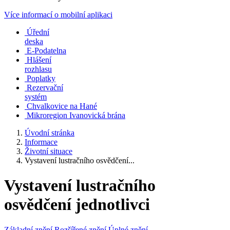
Více informací o mobilní aplikaci
Úřední
deska
E-Podatelna
Hlášení
rozhlasu
Poplatky
Rezervační
systém
Chvalkovice na Hané
Mikroregion Ivanovická brána
Úvodní stránka
Informace
Životní situace
Vystavení lustračního osvědčení...
Vystavení lustračního
osvědčení jednotlivci
Základní znění
Rozšířené znění
Úplné znění