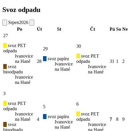
Svoz odpadu
Srpen
2026
Po
Út
St
Čt
Pá
So
Ne
27
svoz PET
30
29
odpadu
Ivanovice
svoz PET
svoz papíru
na Hané
28
odpadu
31
1
2
Ivanovice
svoz
Ivanovice
na Hané
bioodpadu
na Hané
Ivanovice
na Hané
3
svoz PET
6
5
odpadu
Ivanovice
svoz PET
svoz papíru
na Hané
4
odpadu
7
8
9
Ivanovice
svoz
Ivanovice
na Hané
bioodpadu
na Hané