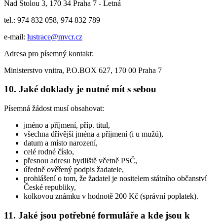
Nad Štolou 3, 170 34 Praha 7 - Letná
tel.: 974 832 058, 974 832 789
e-mail:
lustrace@mvcr.cz
Adresa pro písemný kontakt
:
Ministerstvo vnitra, P.O.BOX 627, 170 00 Praha 7
10. Jaké doklady je nutné mít s sebou
Písemná žádost musí obsahovat:
jméno a příjmení, příp. titul,
všechna dřívější jména a příjmení (i u mužů),
datum a místo narození,
celé rodné číslo,
přesnou adresu bydliště včetně PSČ,
úředně ověřený podpis žadatele,
prohlášení o tom, že žadatel je nositelem státního občanství
České republiky,
kolkovou známku v hodnotě 200 Kč (správní poplatek).
11. Jaké jsou potřebné formuláře a kde jsou k