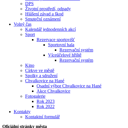
DPS
Životní prostředí, odpady
Hlášení závad a škod
Smuteční oznámení
Volný čas
Kalendář jednodenních akcí
Sport
Rezervace sportovišť
Sportovní hala
Rezervační systém
Víceúčelové hřiště
Rezervační systém
Kino
Církve ve městě
Spolky a sdružení
Chvalkovice na Hané
Osadní výbor Chvalkovice na Hané
Akce Chvalkovice
Fotogalerie
Rok 2023
Rok 2022
Kontakty
Kontaktní formulář
Oficiální stránky města