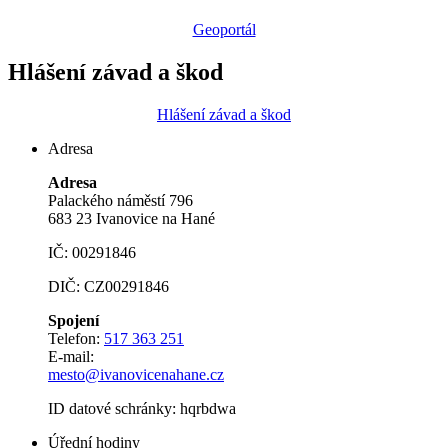
Geoportál
Hlášení závad a škod
Hlášení závad a škod
Adresa
Adresa
Palackého náměstí 796
683 23 Ivanovice na Hané
IČ: 00291846
DIČ: CZ00291846
Spojení
Telefon:
517 363 251
E-mail:
mesto@ivanovicenahane.cz
ID datové schránky: hqrbdwa
Úřední hodiny