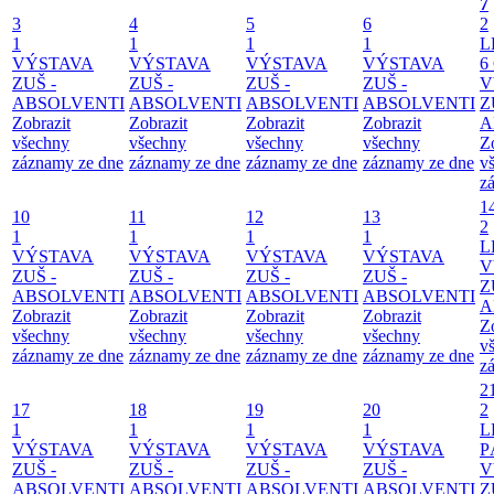
7
3
4
5
6
2
1
1
1
1
L
VÝSTAVA
VÝSTAVA
VÝSTAVA
VÝSTAVA
6
ZUŠ -
ZUŠ -
ZUŠ -
ZUŠ -
V
ABSOLVENTI
ABSOLVENTI
ABSOLVENTI
ABSOLVENTI
Z
Zobrazit
Zobrazit
Zobrazit
Zobrazit
A
všechny
všechny
všechny
všechny
Z
záznamy ze dne
záznamy ze dne
záznamy ze dne
záznamy ze dne
v
z
1
10
11
12
13
2
1
1
1
1
L
VÝSTAVA
VÝSTAVA
VÝSTAVA
VÝSTAVA
V
ZUŠ -
ZUŠ -
ZUŠ -
ZUŠ -
Z
ABSOLVENTI
ABSOLVENTI
ABSOLVENTI
ABSOLVENTI
A
Zobrazit
Zobrazit
Zobrazit
Zobrazit
Z
všechny
všechny
všechny
všechny
v
záznamy ze dne
záznamy ze dne
záznamy ze dne
záznamy ze dne
z
2
17
18
19
20
2
1
1
1
1
L
VÝSTAVA
VÝSTAVA
VÝSTAVA
VÝSTAVA
P
ZUŠ -
ZUŠ -
ZUŠ -
ZUŠ -
V
ABSOLVENTI
ABSOLVENTI
ABSOLVENTI
ABSOLVENTI
Z