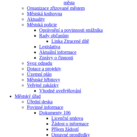
města
Organizace zřizované městem
Městská knihovna
Aktuality
Městská policie
Oprávnění a povinnosti strážníka
Rady občanům
Linka Ztracené dítě
Legislativa
Aktuální informace
Zprávy o činnosti
Svoz odpadu
Dotace a projekty
Územní plán
Městské hřbitovy
Veřejné zakázky
Vhodné uveřejňování
Městský úřad
Úřední deska
Povinné informace
Dokumenty 106
Licenční smlova
Žádost o informace
Příjem žádostí
Opravné prostředky