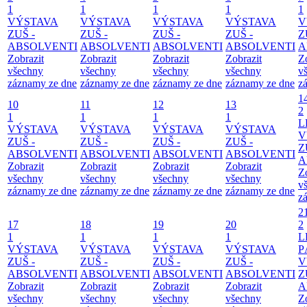
1
1
1
1
1
VÝSTAVA
VÝSTAVA
VÝSTAVA
VÝSTAVA
V
ZUŠ -
ZUŠ -
ZUŠ -
ZUŠ -
Z
ABSOLVENTI
ABSOLVENTI
ABSOLVENTI
ABSOLVENTI
A
Zobrazit
Zobrazit
Zobrazit
Zobrazit
Z
všechny
všechny
všechny
všechny
v
záznamy ze dne
záznamy ze dne
záznamy ze dne
záznamy ze dne
z
1
10
11
12
13
2
1
1
1
1
L
VÝSTAVA
VÝSTAVA
VÝSTAVA
VÝSTAVA
V
ZUŠ -
ZUŠ -
ZUŠ -
ZUŠ -
Z
ABSOLVENTI
ABSOLVENTI
ABSOLVENTI
ABSOLVENTI
A
Zobrazit
Zobrazit
Zobrazit
Zobrazit
Z
všechny
všechny
všechny
všechny
v
záznamy ze dne
záznamy ze dne
záznamy ze dne
záznamy ze dne
z
2
17
18
19
20
2
1
1
1
1
L
VÝSTAVA
VÝSTAVA
VÝSTAVA
VÝSTAVA
P
ZUŠ -
ZUŠ -
ZUŠ -
ZUŠ -
V
ABSOLVENTI
ABSOLVENTI
ABSOLVENTI
ABSOLVENTI
Z
Zobrazit
Zobrazit
Zobrazit
Zobrazit
A
všechny
všechny
všechny
všechny
Z