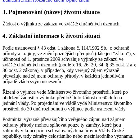
3. Pojmenování (název) životní situace
Žádost o výjimku ze zákazu ve zvláště chráněných územích
4. Základní informace k životní situaci
Podle ustanovení § 43 odst. 1 zákona č. 114/1992 Sb., o ochraně
přírody a krajiny, ve znění pozdějších předpisů (dále jen "zákon"), s
účinností od 1. prosince 2009 schvaluje výjimky ze zákazů ve
zvláště chráněných územích (podle § 16, 26, 29, 34, § 35 odst. 2 a §
36 odst. 2 zákona), v případech, kdy veřejný zájem výrazně
převažuje nad zájmem ochrany přírody, v každém jednotlivém
případě vláda svým usnesením.
Řízení o výjimce vede Ministerstvo životního prostředí, které po
obdržení žádosti o výjimku předloží tuto žádost do 60 dnů na
jednání vlády. Po projednání ve vládě vydá Ministerstvo životního
prostředí do 30 dnů rozhodnutí o výjimce podle usnesení vlády.
Podmínku výrazně převažujícího veřejného zájmu nad zájmem
ochrany přírody mohou splňovat pouze ty záměry, které jsou
zahrnuty v koncepcích schvalovaných na úrovni Vlády České
republiky, tedy záměry celostátního nebo mezinárodního významu.