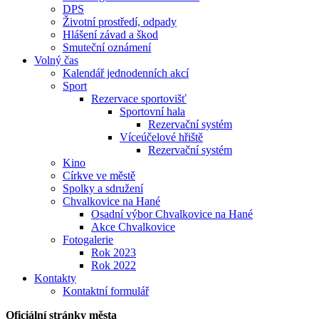
DPS
Životní prostředí, odpady
Hlášení závad a škod
Smuteční oznámení
Volný čas
Kalendář jednodenních akcí
Sport
Rezervace sportovišť
Sportovní hala
Rezervační systém
Víceúčelové hřiště
Rezervační systém
Kino
Církve ve městě
Spolky a sdružení
Chvalkovice na Hané
Osadní výbor Chvalkovice na Hané
Akce Chvalkovice
Fotogalerie
Rok 2023
Rok 2022
Kontakty
Kontaktní formulář
Oficiální stránky města