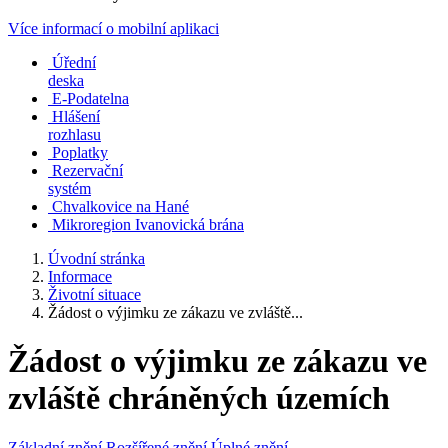
Více informací o mobilní aplikaci
Úřední
deska
E-Podatelna
Hlášení
rozhlasu
Poplatky
Rezervační
systém
Chvalkovice na Hané
Mikroregion Ivanovická brána
Úvodní stránka
Informace
Životní situace
Žádost o výjimku ze zákazu ve zvláště...
Žádost o výjimku ze zákazu ve
zvláště chráněných územích
Základní znění
Rozšířené znění
Úplné znění