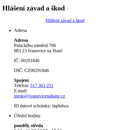
Hlášení závad a škod
Hlášení závad a škod
Adresa
Adresa
Palackého náměstí 796
683 23 Ivanovice na Hané
IČ: 00291846
DIČ: CZ00291846
Spojení
Telefon:
517 363 251
E-mail:
mesto@ivanovicenahane.cz
ID datové schránky: hqrbdwa
Úřední hodiny
pondělí, středa