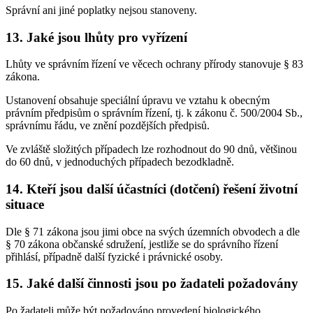
Správní ani jiné poplatky nejsou stanoveny.
13. Jaké jsou lhůty pro vyřízení
Lhůty ve správním řízení ve věcech ochrany přírody stanovuje § 83
zákona.
Ustanovení obsahuje speciální úpravu ve vztahu k obecným
právním předpisům o správním řízení, tj. k zákonu č. 500/2004 Sb.,
správnímu řádu, ve znění pozdějších předpisů.
Ve zvláště složitých případech lze rozhodnout do 90 dnů, většinou
do 60 dnů, v jednoduchých případech bezodkladně.
14. Kteří jsou další účastníci (dotčení) řešení životní
situace
Dle § 71 zákona jsou jimi obce na svých územních obvodech a dle
§ 70 zákona občanské sdružení, jestliže se do správního řízení
přihlásí, případně další fyzické i právnické osoby.
15. Jaké další činnosti jsou po žadateli požadovány
Po žadateli může být požadováno provedení biologického