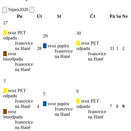
Srpen
2026
Po
Út
St
Čt
Pá
So
Ne
27
svoz PET
30
29
odpadu
Ivanovice
svoz PET
svoz papíru
na Hané
28
odpadu
31
1
2
Ivanovice
svoz
Ivanovice
na Hané
bioodpadu
na Hané
Ivanovice
na Hané
3
svoz PET
6
5
odpadu
Ivanovice
svoz PET
svoz papíru
na Hané
4
odpadu
7
8
9
Ivanovice
svoz
Ivanovice
na Hané
bioodpadu
na Hané
Ivanovice
na Hané