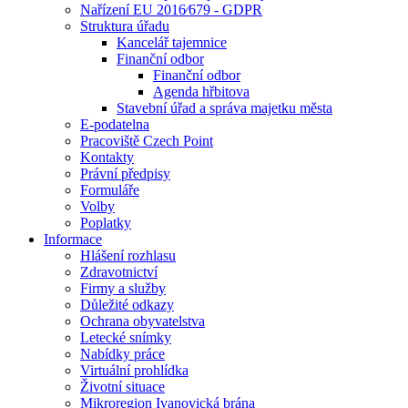
Nařízení EU 2016⁄679 - GDPR
Struktura úřadu
Kancelář tajemnice
Finanční odbor
Finanční odbor
Agenda hřbitova
Stavební úřad a správa majetku města
E-podatelna
Pracoviště Czech Point
Kontakty
Právní předpisy
Formuláře
Volby
Poplatky
Informace
Hlášení rozhlasu
Zdravotnictví
Firmy a služby
Důležité odkazy
Ochrana obyvatelstva
Letecké snímky
Nabídky práce
Virtuální prohlídka
Životní situace
Mikroregion Ivanovická brána