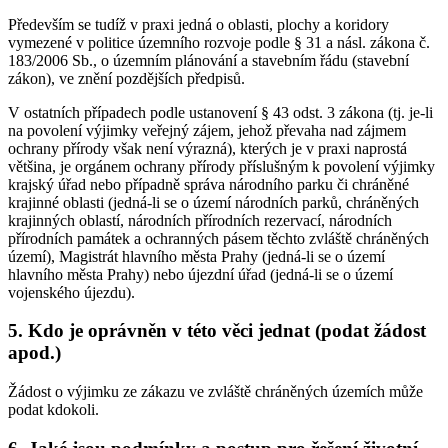
Především se tudíž v praxi jedná o oblasti, plochy a koridory
vymezené v politice územního rozvoje podle § 31 a násl. zákona č.
183/2006 Sb., o územním plánování a stavebním řádu (stavební
zákon), ve znění pozdějších předpisů.
V ostatních případech podle ustanovení § 43 odst. 3 zákona (tj. je-li
na povolení výjimky veřejný zájem, jehož převaha nad zájmem
ochrany přírody však není výrazná), kterých je v praxi naprostá
většina, je orgánem ochrany přírody příslušným k povolení výjimky
krajský úřad nebo případně správa národního parku či chráněné
krajinné oblasti (jedná-li se o území národních parků, chráněných
krajinných oblastí, národních přírodních rezervací, národních
přírodních památek a ochranných pásem těchto zvláště chráněných
území), Magistrát hlavního města Prahy (jedná-li se o území
hlavního města Prahy) nebo újezdní úřad (jedná-li se o území
vojenského újezdu).
5. Kdo je oprávněn v této věci jednat (podat žádost
apod.)
Žádost o výjimku ze zákazu ve zvláště chráněných územích může
podat kdokoli.