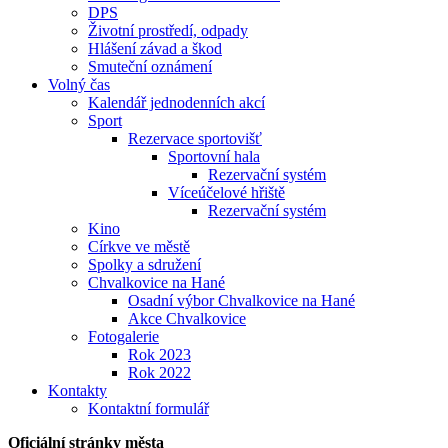
DPS
Životní prostředí, odpady
Hlášení závad a škod
Smuteční oznámení
Volný čas
Kalendář jednodenních akcí
Sport
Rezervace sportovišť
Sportovní hala
Rezervační systém
Víceúčelové hřiště
Rezervační systém
Kino
Církve ve městě
Spolky a sdružení
Chvalkovice na Hané
Osadní výbor Chvalkovice na Hané
Akce Chvalkovice
Fotogalerie
Rok 2023
Rok 2022
Kontakty
Kontaktní formulář
Oficiální stránky města