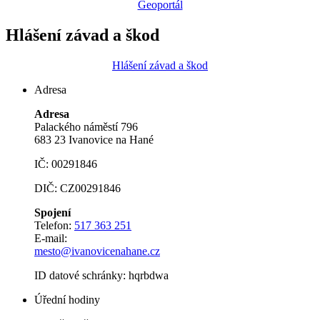
Geoportál
Hlášení závad a škod
Hlášení závad a škod
Adresa
Adresa
Palackého náměstí 796
683 23 Ivanovice na Hané
IČ: 00291846
DIČ: CZ00291846
Spojení
Telefon:
517 363 251
E-mail:
mesto@ivanovicenahane.cz
ID datové schránky: hqrbdwa
Úřední hodiny