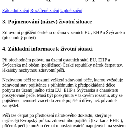
Základní znění
Rozšířené znění
Úplné znění
3. Pojmenování (název) životní situace
Zdravotní pojištění českého občana v zemích EU, EHP a Švýcarsku
(přechodný pobyt)
4. Základní informace k životní situaci
Při přechodném pobytu na území ostatních států EU, EHP a
Švýcarska má občan (pojištěnec) České republiky nárok čerpat tzv.
lékařsky nezbytnou zdravotní péči.
Nezbytnou péčí se rozumí veškerá zdravotní péče, kterou vyžaduje
zdravotní stav pojištěnce s přihlédnutím k předpokládané délce
pobytu na území jiného státu EU, EHP a Švýcarska a charakteru
poskytované péče. Musí být poskytnuta v takovém rozsahu, aby se
pojištěnec nemusel vracet do země pojištění dříve, než původně
zamýšlel.
Péči lze čerpat po předložení nárokového dokladu, kterým je
nejčastěji Evropský průkaz zdravotního pojištění (tzv. karta EHIC),
přičemž péči je možno čerpat u poskytovatelů napojených na systém