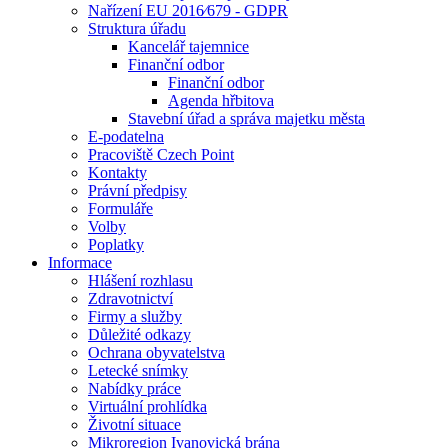
Nařízení EU 2016⁄679 - GDPR
Struktura úřadu
Kancelář tajemnice
Finanční odbor
Finanční odbor
Agenda hřbitova
Stavební úřad a správa majetku města
E-podatelna
Pracoviště Czech Point
Kontakty
Právní předpisy
Formuláře
Volby
Poplatky
Informace
Hlášení rozhlasu
Zdravotnictví
Firmy a služby
Důležité odkazy
Ochrana obyvatelstva
Letecké snímky
Nabídky práce
Virtuální prohlídka
Životní situace
Mikroregion Ivanovická brána