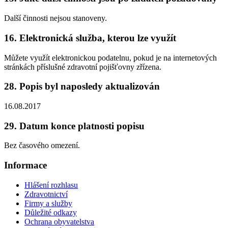
Další činnosti nejsou stanoveny.
16. Elektronická služba, kterou lze využít
Můžete využít elektronickou podatelnu, pokud je na internetových
stránkách příslušné zdravotní pojišťovny zřízena.
28. Popis byl naposledy aktualizován
16.08.2017
29. Datum konce platnosti popisu
Bez časového omezení.
Informace
Hlášení rozhlasu
Zdravotnictví
Firmy a služby
Důležité odkazy
Ochrana obyvatelstva