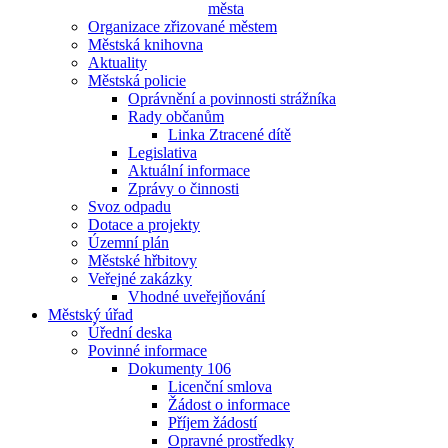
města
Organizace zřizované městem
Městská knihovna
Aktuality
Městská policie
Oprávnění a povinnosti strážníka
Rady občanům
Linka Ztracené dítě
Legislativa
Aktuální informace
Zprávy o činnosti
Svoz odpadu
Dotace a projekty
Územní plán
Městské hřbitovy
Veřejné zakázky
Vhodné uveřejňování
Městský úřad
Úřední deska
Povinné informace
Dokumenty 106
Licenční smlova
Žádost o informace
Příjem žádostí
Opravné prostředky