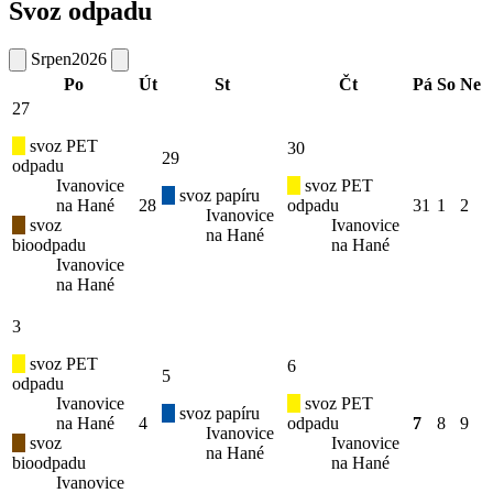
Svoz odpadu
Srpen
2026
Po
Út
St
Čt
Pá
So
Ne
27
svoz PET
30
29
odpadu
Ivanovice
svoz PET
svoz papíru
na Hané
28
odpadu
31
1
2
Ivanovice
svoz
Ivanovice
na Hané
bioodpadu
na Hané
Ivanovice
na Hané
3
svoz PET
6
5
odpadu
Ivanovice
svoz PET
svoz papíru
na Hané
4
odpadu
7
8
9
Ivanovice
svoz
Ivanovice
na Hané
bioodpadu
na Hané
Ivanovice