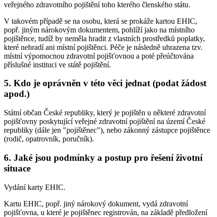
veřejného zdravotního pojištění toho kterého členského státu.
V takovém případě se na osobu, která se prokáže kartou EHIC,
popř. jiným nárokovým dokumentem, pohlíží jako na místního
pojištěnce, tudíž by neměla hradit z vlastních prostředků poplatky,
které nehradí ani místní pojištěnci. Péče je následně uhrazena tzv.
místní výpomocnou zdravotní pojišťovnou a poté přeúčtována
příslušné instituci ve státě pojištění.
5. Kdo je oprávněn v této věci jednat (podat žádost
apod.)
Státní občan České republiky, který je pojištěn u některé zdravotní
pojišťovny poskytující veřejné zdravotní pojištění na území České
republiky (dále jen "pojištěnec"), nebo zákonný zástupce pojištěnce
(rodič, opatrovník, poručník).
6. Jaké jsou podmínky a postup pro řešení životní
situace
Vydání karty EHIC.
Kartu EHIC, popř. jiný nárokový dokument, vydá zdravotní
pojišťovna, u které je pojištěnec registrován, na základě předložení