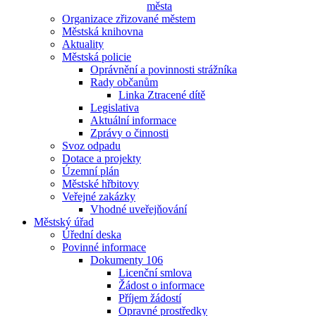
města
Organizace zřizované městem
Městská knihovna
Aktuality
Městská policie
Oprávnění a povinnosti strážníka
Rady občanům
Linka Ztracené dítě
Legislativa
Aktuální informace
Zprávy o činnosti
Svoz odpadu
Dotace a projekty
Územní plán
Městské hřbitovy
Veřejné zakázky
Vhodné uveřejňování
Městský úřad
Úřední deska
Povinné informace
Dokumenty 106
Licenční smlova
Žádost o informace
Příjem žádostí
Opravné prostředky