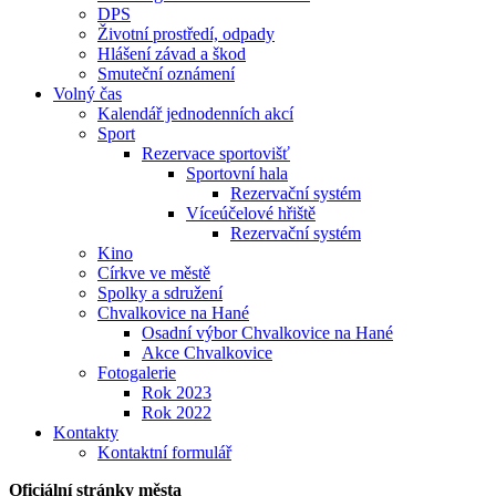
DPS
Životní prostředí, odpady
Hlášení závad a škod
Smuteční oznámení
Volný čas
Kalendář jednodenních akcí
Sport
Rezervace sportovišť
Sportovní hala
Rezervační systém
Víceúčelové hřiště
Rezervační systém
Kino
Církve ve městě
Spolky a sdružení
Chvalkovice na Hané
Osadní výbor Chvalkovice na Hané
Akce Chvalkovice
Fotogalerie
Rok 2023
Rok 2022
Kontakty
Kontaktní formulář
Oficiální stránky města