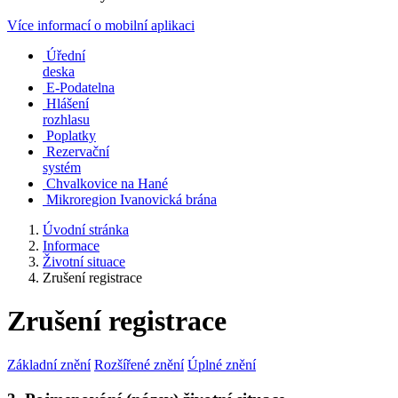
Více informací o mobilní aplikaci
Úřední
deska
E-Podatelna
Hlášení
rozhlasu
Poplatky
Rezervační
systém
Chvalkovice na Hané
Mikroregion Ivanovická brána
Úvodní stránka
Informace
Životní situace
Zrušení registrace
Zrušení registrace
Základní znění
Rozšířené znění
Úplné znění