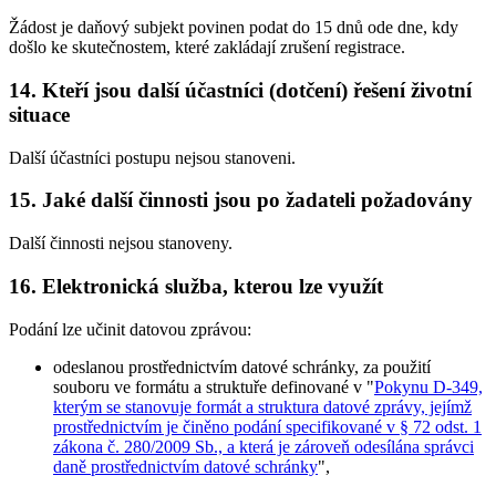
Žádost je daňový subjekt povinen podat do 15 dnů ode dne, kdy
došlo ke skutečnostem, které zakládají zrušení registrace.
14. Kteří jsou další účastníci (dotčení) řešení životní
situace
Další účastníci postupu nejsou stanoveni.
15. Jaké další činnosti jsou po žadateli požadovány
Další činnosti nejsou stanoveny.
16. Elektronická služba, kterou lze využít
Podání lze učinit datovou zprávou:
odeslanou prostřednictvím datové schránky, za použití
souboru ve formátu a struktuře definované v "
Pokynu D-349,
kterým se stanovuje formát a struktura datové zprávy, jejímž
prostřednictvím je činěno podání specifikované v § 72 odst. 1
zákona č. 280/2009 Sb., a která je zároveň odesílána správci
daně prostřednictvím datové schránky
",