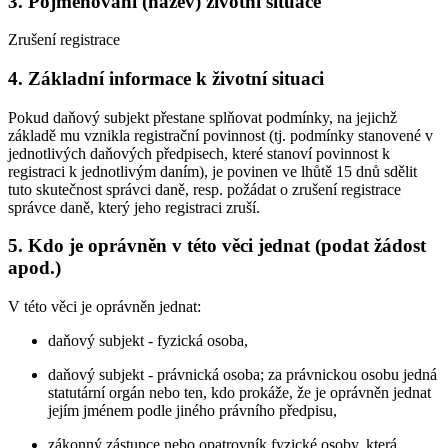
3. Pojmenování (název) životní situace
Zrušení registrace
4. Základní informace k životní situaci
Pokud daňový subjekt přestane splňovat podmínky, na jejichž
základě mu vznikla registrační povinnost (tj. podmínky stanovené v
jednotlivých daňových předpisech, které stanoví povinnost k
registraci k jednotlivým daním), je povinen ve lhůtě 15 dnů sdělit
tuto skutečnost správci daně, resp. požádat o zrušení registrace
správce daně, který jeho registraci zruší.
5. Kdo je oprávněn v této věci jednat (podat žádost
apod.)
V této věci je oprávněn jednat:
daňový subjekt - fyzická osoba,
daňový subjekt - právnická osoba; za právnickou osobu jedná
statutární orgán nebo ten, kdo prokáže, že je oprávněn jednat
jejím jménem podle jiného právního předpisu,
zákonný zástupce nebo opatrovník fyzické osoby, která