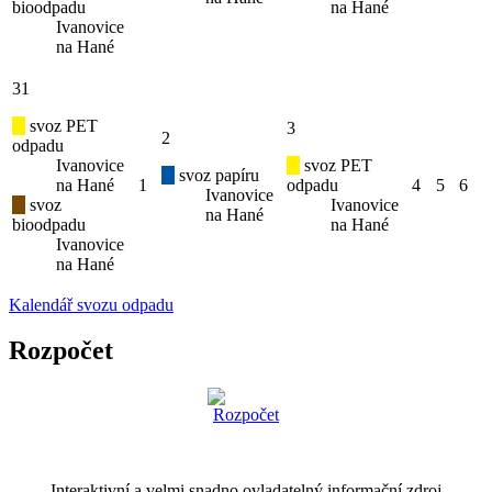
bioodpadu
na Hané
Ivanovice
na Hané
31
svoz PET
3
2
odpadu
Ivanovice
svoz PET
svoz papíru
na Hané
1
odpadu
4
5
6
Ivanovice
svoz
Ivanovice
na Hané
bioodpadu
na Hané
Ivanovice
na Hané
Kalendář svozu odpadu
Rozpočet
Interaktivní a velmi snadno ovladatelný informační zdroj