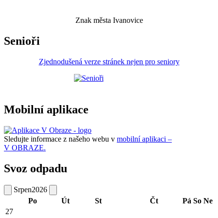
Znak města Ivanovice
Senioři
Zjednodušená verze stránek nejen pro seniory
Mobilní aplikace
Sledujte informace z našeho webu v
mobilní aplikaci –
V OBRAZE.
Svoz odpadu
Srpen
2026
Po
Út
St
Čt
Pá
So
Ne
27