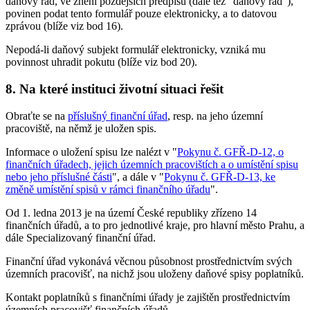
daňový řád, ve znění pozdějších předpisů (dále též "daňový řád"),
povinen podat tento formulář pouze elektronicky, a to datovou
zprávou (blíže viz bod 16).
Nepodá-li daňový subjekt formulář elektronicky, vzniká mu
povinnost uhradit pokutu (blíže viz bod 20).
8. Na které instituci životní situaci řešit
Obraťte se na
příslušný finanční úřad
, resp. na jeho územní
pracoviště, na němž je uložen spis.
Informace o uložení spisu lze nalézt v "
Pokynu č. GFŘ-D-12, o
finančních úřadech, jejich územních pracovištích a o umístění spisu
nebo jeho příslušné části
", a dále v "
Pokynu č. GFŘ-D-13, ke
změně umístění spisů v rámci finančního úřadu
".
Od 1. ledna 2013 je na území České republiky zřízeno 14
finančních úřadů, a to pro jednotlivé kraje, pro hlavní město Prahu, a
dále Specializovaný finanční úřad.
Finanční úřad vykonává věcnou působnost prostřednictvím svých
územních pracovišť, na nichž jsou uloženy daňové spisy poplatníků.
Kontakt poplatníků s finančními úřady je zajištěn prostřednictvím
územních pracovišť finančních úřadů.