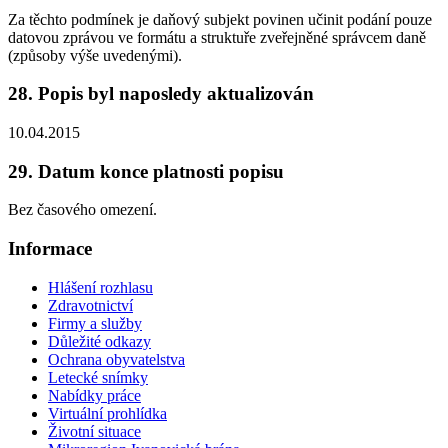
Za těchto podmínek je daňový subjekt povinen učinit podání pouze
datovou zprávou ve formátu a struktuře zveřejněné správcem daně
(způsoby výše uvedenými).
28. Popis byl naposledy aktualizován
10.04.2015
29. Datum konce platnosti popisu
Bez časového omezení.
Informace
Hlášení rozhlasu
Zdravotnictví
Firmy a služby
Důležité odkazy
Ochrana obyvatelstva
Letecké snímky
Nabídky práce
Virtuální prohlídka
Životní situace