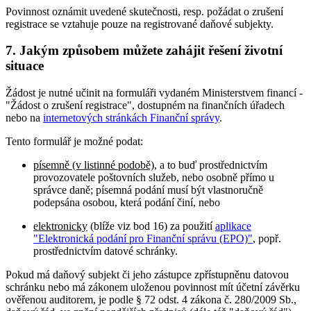
Povinnost oznámit uvedené skutečnosti, resp. požádat o zrušení
registrace se vztahuje pouze na registrované daňové subjekty.
7. Jakým způsobem můžete zahájit řešení životní
situace
Žádost je nutné učinit na formuláři vydaném Ministerstvem financí -
"Žádost o zrušení registrace", dostupném na finančních úřadech
nebo na
internetových stránkách Finanční správy
.
Tento formulář je možné podat:
písemně (v listinné podobě)
, a to buď prostřednictvím
provozovatele poštovních služeb, nebo osobně přímo u
správce daně; písemná podání musí být vlastnoručně
podepsána osobou, která podání činí, nebo
elektronicky
(blíže viz bod 16) za použití
aplikace
"Elektronická podání pro Finanční správu (EPO)"
, popř.
prostřednictvím datové schránky.
Pokud má daňový subjekt či jeho zástupce zpřístupněnu datovou
schránku nebo má zákonem uloženou povinnost mít účetní závěrku
ověřenou auditorem, je podle § 72 odst. 4 zákona č. 280/2009 Sb.,