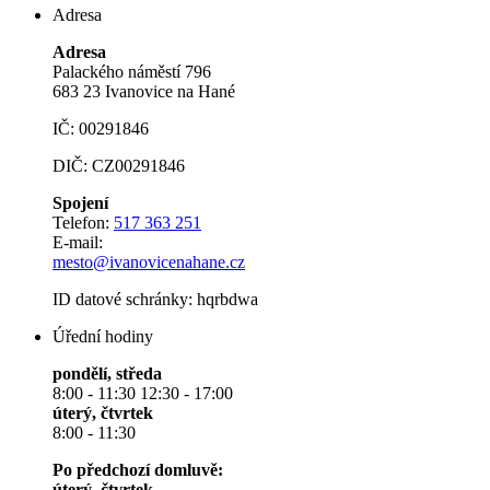
Adresa
Adresa
Palackého náměstí 796
683 23 Ivanovice na Hané
IČ: 00291846
DIČ: CZ00291846
Spojení
Telefon:
517 363 251
E-mail:
mesto@ivanovicenahane.cz
ID datové schránky: hqrbdwa
Úřední hodiny
pondělí, středa
8:00 - 11:30 12:30 - 17:00
úterý, čtvrtek
8:00 - 11:30
Po předchozí domluvě:
úterý, čtvrtek