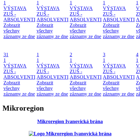
1
1
1
1
1
VÝSTAVA
VÝSTAVA
VÝSTAVA
VÝSTAVA
V
ZUŠ -
ZUŠ -
ZUŠ -
ZUŠ -
Z
ABSOLVENTI
ABSOLVENTI
ABSOLVENTI
ABSOLVENTI
A
Zobrazit
Zobrazit
Zobrazit
Zobrazit
Z
všechny
všechny
všechny
všechny
v
záznamy ze dne
záznamy ze dne
záznamy ze dne
záznamy ze dne
z
31
1
2
3
4
1
1
1
1
1
VÝSTAVA
VÝSTAVA
VÝSTAVA
VÝSTAVA
V
ZUŠ -
ZUŠ -
ZUŠ -
ZUŠ -
Z
ABSOLVENTI
ABSOLVENTI
ABSOLVENTI
ABSOLVENTI
A
Zobrazit
Zobrazit
Zobrazit
Zobrazit
Z
všechny
všechny
všechny
všechny
v
záznamy ze dne
záznamy ze dne
záznamy ze dne
záznamy ze dne
z
Mikroregion
Mikroregion Ivanovická brána