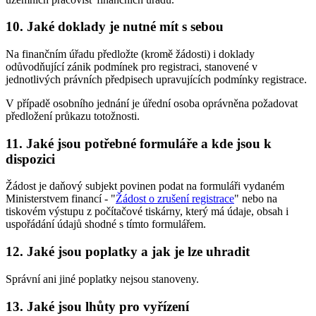
10. Jaké doklady je nutné mít s sebou
Na finančním úřadu předložte (kromě žádosti) i doklady
odůvodňující zánik podmínek pro registraci, stanovené v
jednotlivých právních předpisech upravujících podmínky registrace.
V případě osobního jednání je úřední osoba oprávněna požadovat
předložení průkazu totožnosti.
11. Jaké jsou potřebné formuláře a kde jsou k
dispozici
Žádost je daňový subjekt povinen podat na formuláři vydaném
Ministerstvem financí - "
Žádost o zrušení registrace
" nebo na
tiskovém výstupu z počítačové tiskárny, který má údaje, obsah i
uspořádání údajů shodné s tímto formulářem.
12. Jaké jsou poplatky a jak je lze uhradit
Správní ani jiné poplatky nejsou stanoveny.
13. Jaké jsou lhůty pro vyřízení