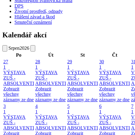
Mikroregion Ivanovická brána
DPS
Životní prostředí, odpady
Hlášení závad a škod
Smuteční oznámení
Kalendář akcí
Srpen
2026
Po
Út
St
Čt
27
28
29
30
3
1
1
1
1
1
VÝSTAVA
VÝSTAVA
VÝSTAVA
VÝSTAVA
V
ZUŠ -
ZUŠ -
ZUŠ -
ZUŠ -
Z
ABSOLVENTI
ABSOLVENTI
ABSOLVENTI
ABSOLVENTI
A
Zobrazit
Zobrazit
Zobrazit
Zobrazit
Z
všechny
všechny
všechny
všechny
v
záznamy ze dne
záznamy ze dne
záznamy ze dne
záznamy ze dne
z
3
4
5
6
7
1
1
1
1
1
VÝSTAVA
VÝSTAVA
VÝSTAVA
VÝSTAVA
V
ZUŠ -
ZUŠ -
ZUŠ -
ZUŠ -
Z
ABSOLVENTI
ABSOLVENTI
ABSOLVENTI
ABSOLVENTI
A
Zobrazit
Zobrazit
Zobrazit
Zobrazit
Z