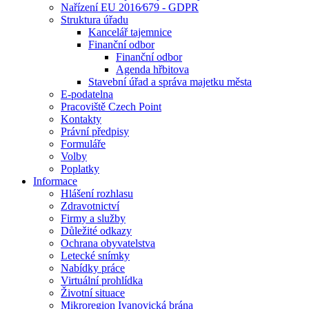
Nařízení EU 2016⁄679 - GDPR
Struktura úřadu
Kancelář tajemnice
Finanční odbor
Finanční odbor
Agenda hřbitova
Stavební úřad a správa majetku města
E-podatelna
Pracoviště Czech Point
Kontakty
Právní předpisy
Formuláře
Volby
Poplatky
Informace
Hlášení rozhlasu
Zdravotnictví
Firmy a služby
Důležité odkazy
Ochrana obyvatelstva
Letecké snímky
Nabídky práce
Virtuální prohlídka
Životní situace
Mikroregion Ivanovická brána