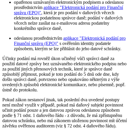
opatřenou uznávaným elektronickým podpisem a odeslanou
prostřednictvím
aplikace "Elektronická podání pro Finanční
správu (EPO)"
, která je pro podání v daňových věcech
elektronickou podatelnou správce daně; podání v daňových
věcech nelze zasílat na e-mailovou adresu podatelny
konkrétního správce daně,
odeslanou prostřednictvím
aplikace "Elektronická podání pro
Finanční správu (EPO)"
s ověřením identity podatele
způsobem, kterým se lze přihlásit do jeho datové schránky.
Účinky podání má rovněž úkon učiněný vůči správci daně za
použití datové zprávy bez uznávaného elektronického podpisu nebo
za použití jiných přenosových technik, které je správce daně
způsobilý přijmout, pokud je toto podání do 5 dnů ode dne, kdy
došlo správci daně, potvrzeno nebo opakováno některým z výše
uvedených způsobů elektronické komunikace, nebo písemně, popř.
ústně do protokolu.
Pokud zákon nestanoví jinak, tak poslední dva uvedené postupy
není možné využít v případě, pokud má daňový subjekt povinnost
učinit podání pouze a jen datovou zprávou odeslanou způsobem
podle § 71 odst. 1 daňového řádu - z důvodu, že má zpřístupněnu
datovou schránku, nebo má zákonem uloženou povinnost mít účetní
závěrku ověřenou auditorem (viz § 72 odst. 4 daňového řádu).