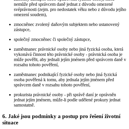
nemůže před správcem daně jednat z důvodu omezené
svéprávnosti (zejm. pro nedostatek věku nebo z důvodu jejího
omezení soudem),
zmocněnec zvolený daňovým subjektem nebo ustanovený
zástupce,
společný zmocněnec či společný zástupce,
zaměstnanec právnické osoby nebo jiná fyzická osoba, která
vykonává činnost této právnické osoby - právnická osoba je
může pověřit, aby jednali jejím jménem před správcem daně v
rozsahu tohoto pověření,
zaměstnanec podnikající fyzické osoby nebo jiná fyzická
osoba pověřená k tomu, aby jednala jejím jménem před
správcem daně v rozsahu tohoto pověření,
prokurista právnické osoby - při správě daní je oprávněn
jednat jejím jménem, může-li podle udělené prokury jednat
samostatně.
6. Jaké jsou podmínky a postup pro řešení životní
situace