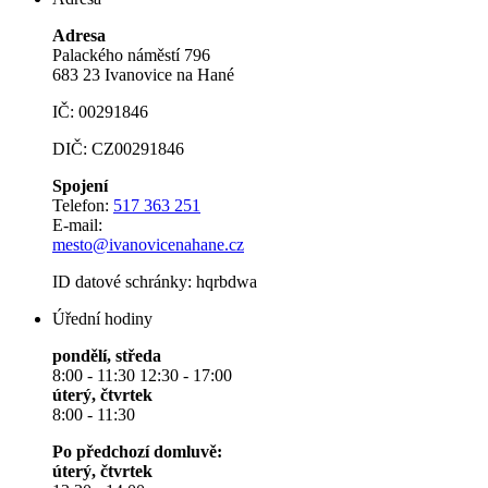
Adresa
Palackého náměstí 796
683 23 Ivanovice na Hané
IČ: 00291846
DIČ: CZ00291846
Spojení
Telefon:
517 363 251
E-mail:
mesto@ivanovicenahane.cz
ID datové schránky: hqrbdwa
Úřední hodiny
pondělí, středa
8:00 - 11:30 12:30 - 17:00
úterý, čtvrtek
8:00 - 11:30
Po předchozí domluvě:
úterý, čtvrtek