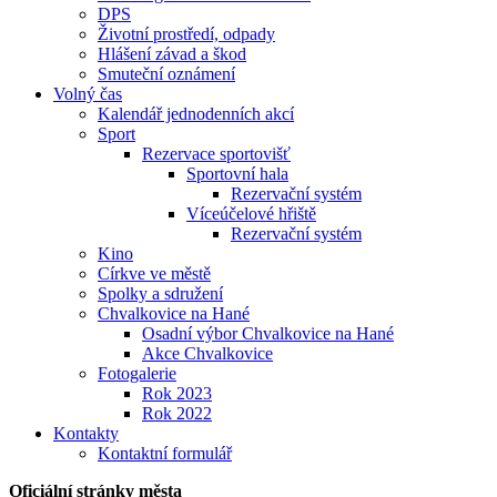
DPS
Životní prostředí, odpady
Hlášení závad a škod
Smuteční oznámení
Volný čas
Kalendář jednodenních akcí
Sport
Rezervace sportovišť
Sportovní hala
Rezervační systém
Víceúčelové hřiště
Rezervační systém
Kino
Církve ve městě
Spolky a sdružení
Chvalkovice na Hané
Osadní výbor Chvalkovice na Hané
Akce Chvalkovice
Fotogalerie
Rok 2023
Rok 2022
Kontakty
Kontaktní formulář
Oficiální stránky města