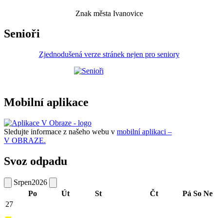
Znak města Ivanovice
Senioři
Zjednodušená verze stránek nejen pro seniory
Mobilní aplikace
Sledujte informace z našeho webu v
mobilní aplikaci –
V OBRAZE.
Svoz odpadu
Srpen
2026
Po
Út
St
Čt
Pá
So
Ne
27