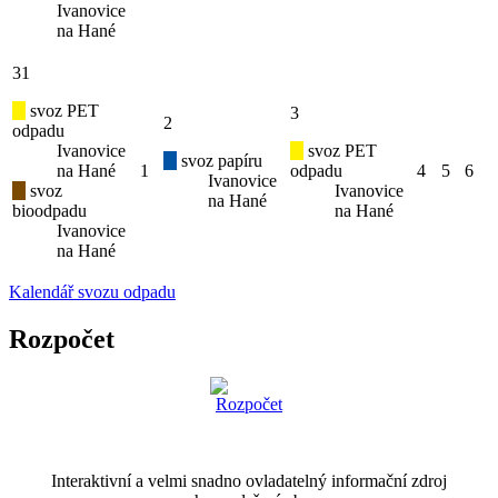
Ivanovice
na Hané
31
svoz PET
3
2
odpadu
Ivanovice
svoz PET
svoz papíru
na Hané
1
odpadu
4
5
6
Ivanovice
svoz
Ivanovice
na Hané
bioodpadu
na Hané
Ivanovice
na Hané
Kalendář svozu odpadu
Rozpočet
Interaktivní a velmi snadno ovladatelný informační zdroj