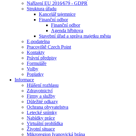
Nařízení EU 2016⁄679 - GDPR
Struktura úřadu
Kancelář tajemnice
Finanční odbor
Finanční odbor
Agenda hřbitova
Stavební úřad a správa majetku města
E-podatelna
Pracoviště Czech Point
Kontakty
Právní předpisy
Formuláře
Volby
Poplatky
Informace
Hlášení rozhlasu
Zdravotnictví
Firmy a služby
Důležité odkazy
Ochrana obyvatelstva
Letecké snímky
Nabídky práce
Virtuální prohlídka
Životní situace
Mikroregion Ivanovická brána