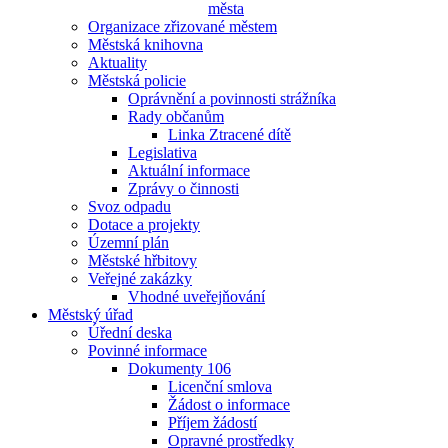
města
Organizace zřizované městem
Městská knihovna
Aktuality
Městská policie
Oprávnění a povinnosti strážníka
Rady občanům
Linka Ztracené dítě
Legislativa
Aktuální informace
Zprávy o činnosti
Svoz odpadu
Dotace a projekty
Územní plán
Městské hřbitovy
Veřejné zakázky
Vhodné uveřejňování
Městský úřad
Úřední deska
Povinné informace
Dokumenty 106
Licenční smlova
Žádost o informace
Příjem žádostí
Opravné prostředky