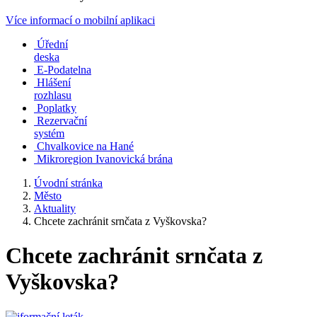
Více informací o mobilní aplikaci
Úřední
deska
E-Podatelna
Hlášení
rozhlasu
Poplatky
Rezervační
systém
Chvalkovice na Hané
Mikroregion Ivanovická brána
Úvodní stránka
Město
Aktuality
Chcete zachránit srnčata z Vyškovska?
Chcete zachránit srnčata z
Vyškovska?