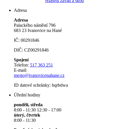
Hlášení závad a škod
Adresa
Adresa
Palackého náměstí 796
683 23 Ivanovice na Hané
IČ: 00291846
DIČ: CZ00291846
Spojení
Telefon:
517 363 251
E-mail:
mesto@ivanovicenahane.cz
ID datové schránky: hqrbdwa
Úřední hodiny
pondělí, středa
8:00 - 11:30 12:30 - 17:00
úterý, čtvrtek
8:00 - 11:30