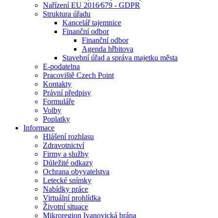
Nařízení EU 2016⁄679 - GDPR
Struktura úřadu
Kancelář tajemnice
Finanční odbor
Finanční odbor
Agenda hřbitova
Stavební úřad a správa majetku města
E-podatelna
Pracoviště Czech Point
Kontakty
Právní předpisy
Formuláře
Volby
Poplatky
Informace
Hlášení rozhlasu
Zdravotnictví
Firmy a služby
Důležité odkazy
Ochrana obyvatelstva
Letecké snímky
Nabídky práce
Virtuální prohlídka
Životní situace
Mikroregion Ivanovická brána