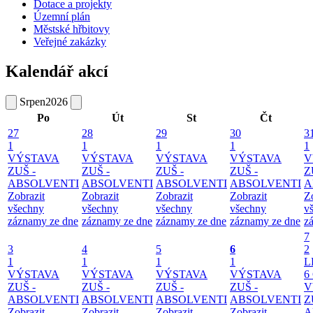
Dotace a projekty
Územní plán
Městské hřbitovy
Veřejné zakázky
Kalendář akcí
Srpen
2026
Po
Út
St
Čt
27
28
29
30
3
1
1
1
1
1
VÝSTAVA
VÝSTAVA
VÝSTAVA
VÝSTAVA
V
ZUŠ -
ZUŠ -
ZUŠ -
ZUŠ -
Z
ABSOLVENTI
ABSOLVENTI
ABSOLVENTI
ABSOLVENTI
A
Zobrazit
Zobrazit
Zobrazit
Zobrazit
Z
všechny
všechny
všechny
všechny
v
záznamy ze dne
záznamy ze dne
záznamy ze dne
záznamy ze dne
z
7
3
4
5
6
2
1
1
1
1
L
VÝSTAVA
VÝSTAVA
VÝSTAVA
VÝSTAVA
6
ZUŠ -
ZUŠ -
ZUŠ -
ZUŠ -
V
ABSOLVENTI
ABSOLVENTI
ABSOLVENTI
ABSOLVENTI
Z
Zobrazit
Zobrazit
Zobrazit
Zobrazit
A