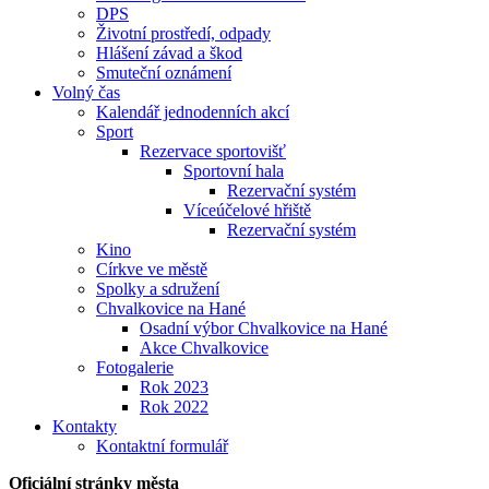
DPS
Životní prostředí, odpady
Hlášení závad a škod
Smuteční oznámení
Volný čas
Kalendář jednodenních akcí
Sport
Rezervace sportovišť
Sportovní hala
Rezervační systém
Víceúčelové hřiště
Rezervační systém
Kino
Církve ve městě
Spolky a sdružení
Chvalkovice na Hané
Osadní výbor Chvalkovice na Hané
Akce Chvalkovice
Fotogalerie
Rok 2023
Rok 2022
Kontakty
Kontaktní formulář
Oficiální stránky města