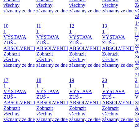
všechny
všechny
všechny
všechny
Z
záznamy ze dne
záznamy ze dne
záznamy ze dne
záznamy ze dne
v
z
1
10
11
12
13
2
1
1
1
1
L
VÝSTAVA
VÝSTAVA
VÝSTAVA
VÝSTAVA
V
ZUŠ -
ZUŠ -
ZUŠ -
ZUŠ -
Z
ABSOLVENTI
ABSOLVENTI
ABSOLVENTI
ABSOLVENTI
A
Zobrazit
Zobrazit
Zobrazit
Zobrazit
Z
všechny
všechny
všechny
všechny
v
záznamy ze dne
záznamy ze dne
záznamy ze dne
záznamy ze dne
z
2
17
18
19
20
2
1
1
1
1
L
VÝSTAVA
VÝSTAVA
VÝSTAVA
VÝSTAVA
P
ZUŠ -
ZUŠ -
ZUŠ -
ZUŠ -
V
ABSOLVENTI
ABSOLVENTI
ABSOLVENTI
ABSOLVENTI
Z
Zobrazit
Zobrazit
Zobrazit
Zobrazit
A
všechny
všechny
všechny
všechny
Z
záznamy ze dne
záznamy ze dne
záznamy ze dne
záznamy ze dne
v
z