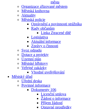
města
Organizace zřizované městem
Městská knihovna
Aktuality
Městská policie
Oprávnění a povinnosti strážníka
Rady občanům
Linka Ztracené dítě
Legislativa
Aktuální informace
Zprávy o činnosti
Svoz odpadu
Dotace a projekty
Územní plán
Městské hřbitovy
Veřejné zakázky
Vhodné uveřejňování
Městský úřad
Úřední deska
Povinné informace
Dokumenty 106
Licenční smlova
Žádost o informace
Příjem žádostí
Opravné prostředky