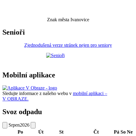
Znak města Ivanovice
Senioři
Zjednodušená verze stránek nejen pro seniory
Mobilní aplikace
Sledujte informace z našeho webu v
mobilní aplikaci –
V OBRAZE.
Svoz odpadu
Srpen
2026
Po
Út
St
Čt
Pá
So
Ne