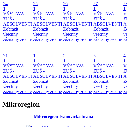
24
25
26
27
2
1
1
1
1
1
VÝSTAVA
VÝSTAVA
VÝSTAVA
VÝSTAVA
V
ZUŠ -
ZUŠ -
ZUŠ -
ZUŠ -
Z
ABSOLVENTI
ABSOLVENTI
ABSOLVENTI
ABSOLVENTI
A
Zobrazit
Zobrazit
Zobrazit
Zobrazit
Z
všechny
všechny
všechny
všechny
v
záznamy ze dne
záznamy ze dne
záznamy ze dne
záznamy ze dne
z
31
1
2
3
4
1
1
1
1
1
VÝSTAVA
VÝSTAVA
VÝSTAVA
VÝSTAVA
V
ZUŠ -
ZUŠ -
ZUŠ -
ZUŠ -
Z
ABSOLVENTI
ABSOLVENTI
ABSOLVENTI
ABSOLVENTI
A
Zobrazit
Zobrazit
Zobrazit
Zobrazit
Z
všechny
všechny
všechny
všechny
v
záznamy ze dne
záznamy ze dne
záznamy ze dne
záznamy ze dne
z
Mikroregion
Mikroregion Ivanovická brána