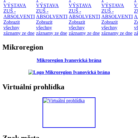
VÝSTAVA
VÝSTAVA
VÝSTAVA
VÝSTAVA
V
ZUŠ -
ZUŠ -
ZUŠ -
ZUŠ -
Z
ABSOLVENTI
ABSOLVENTI
ABSOLVENTI
ABSOLVENTI
A
Zobrazit
Zobrazit
Zobrazit
Zobrazit
Z
všechny
všechny
všechny
všechny
v
záznamy ze dne
záznamy ze dne
záznamy ze dne
záznamy ze dne
z
Mikroregion
Mikroregion Ivanovická brána
Virtuální prohlídka
Znak města