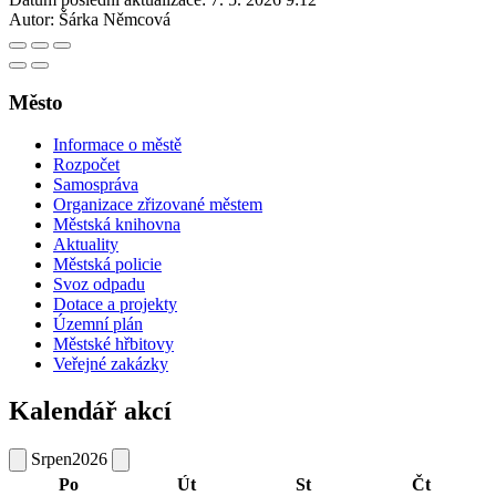
Autor:
Šárka Němcová
Město
Informace o městě
Rozpočet
Samospráva
Organizace zřizované městem
Městská knihovna
Aktuality
Městská policie
Svoz odpadu
Dotace a projekty
Územní plán
Městské hřbitovy
Veřejné zakázky
Kalendář akcí
Srpen
2026
Po
Út
St
Čt