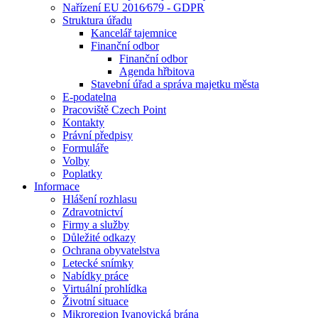
Nařízení EU 2016⁄679 - GDPR
Struktura úřadu
Kancelář tajemnice
Finanční odbor
Finanční odbor
Agenda hřbitova
Stavební úřad a správa majetku města
E-podatelna
Pracoviště Czech Point
Kontakty
Právní předpisy
Formuláře
Volby
Poplatky
Informace
Hlášení rozhlasu
Zdravotnictví
Firmy a služby
Důležité odkazy
Ochrana obyvatelstva
Letecké snímky
Nabídky práce
Virtuální prohlídka
Životní situace
Mikroregion Ivanovická brána