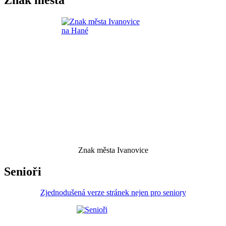
Znak města Ivanovice
Senioři
Zjednodušená verze stránek nejen pro seniory