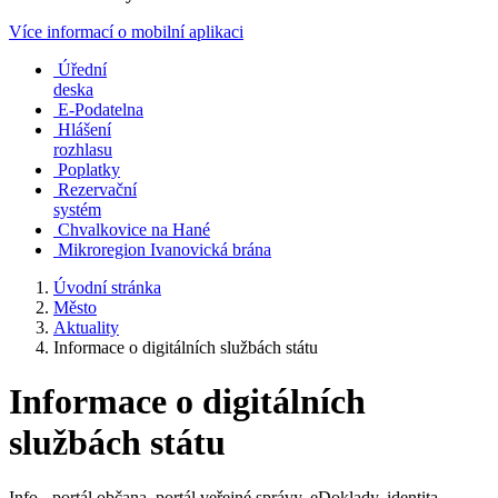
Více informací o mobilní aplikaci
Úřední
deska
E-Podatelna
Hlášení
rozhlasu
Poplatky
Rezervační
systém
Chvalkovice na Hané
Mikroregion Ivanovická brána
Úvodní stránka
Město
Aktuality
Informace o digitálních službách státu
Informace o digitálních
službách státu
Info - portál občana, portál veřejné správy, eDoklady, identita