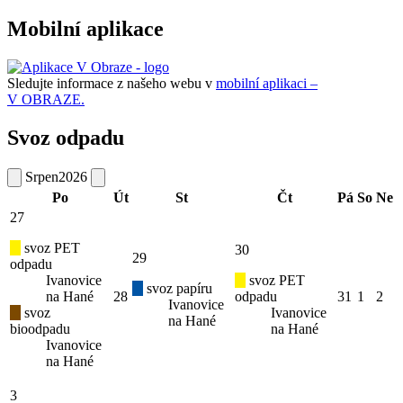
Mobilní aplikace
Sledujte informace z našeho webu v
mobilní aplikaci –
V OBRAZE.
Svoz odpadu
Srpen
2026
Po
Út
St
Čt
Pá
So
Ne
27
svoz PET
30
29
odpadu
Ivanovice
svoz PET
svoz papíru
na Hané
28
odpadu
31
1
2
Ivanovice
svoz
Ivanovice
na Hané
bioodpadu
na Hané
Ivanovice
na Hané
3