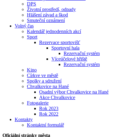
DPS
Životní prostředí, odpady
Hlášení závad a škod
Smuteční oznámení
Volný čas
Kalendář jednodenních akcí
Sport
Rezervace sportovišť
Sportovní hala
Rezervační systém
Víceúčelové hřiště
Rezervační systém
Kino
Církve ve městě
Spolky a sdružení
Chvalkovice na Hané
Osadní výbor Chvalkovice na Hané
Akce Chvalkovice
Fotogalerie
Rok 2023
Rok 2022
Kontakty
Kontaktní formulář
Oficiální stránky města