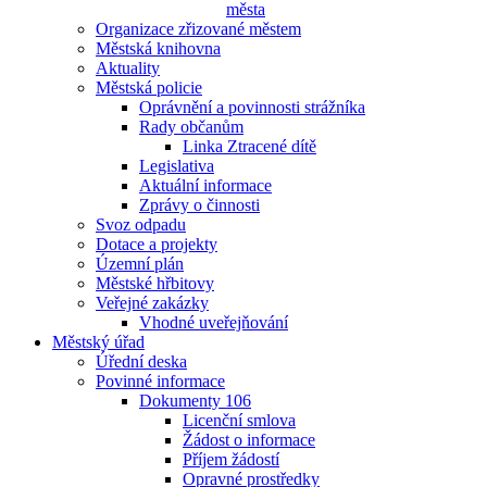
města
Organizace zřizované městem
Městská knihovna
Aktuality
Městská policie
Oprávnění a povinnosti strážníka
Rady občanům
Linka Ztracené dítě
Legislativa
Aktuální informace
Zprávy o činnosti
Svoz odpadu
Dotace a projekty
Územní plán
Městské hřbitovy
Veřejné zakázky
Vhodné uveřejňování
Městský úřad
Úřední deska
Povinné informace
Dokumenty 106
Licenční smlova
Žádost o informace
Příjem žádostí
Opravné prostředky