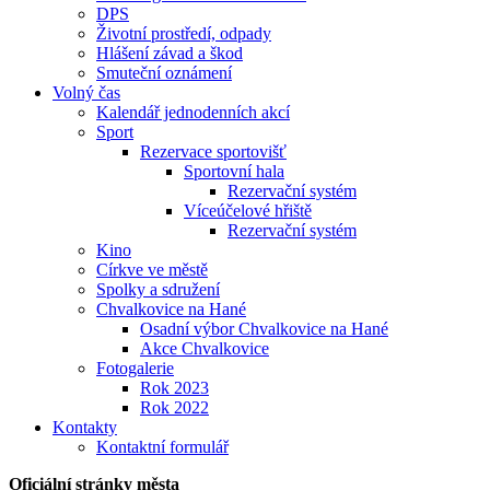
DPS
Životní prostředí, odpady
Hlášení závad a škod
Smuteční oznámení
Volný čas
Kalendář jednodenních akcí
Sport
Rezervace sportovišť
Sportovní hala
Rezervační systém
Víceúčelové hřiště
Rezervační systém
Kino
Církve ve městě
Spolky a sdružení
Chvalkovice na Hané
Osadní výbor Chvalkovice na Hané
Akce Chvalkovice
Fotogalerie
Rok 2023
Rok 2022
Kontakty
Kontaktní formulář
Oficiální stránky města