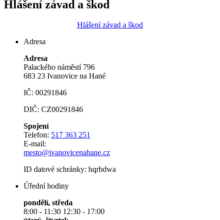
Hlášení závad a škod
Hlášení závad a škod
Adresa
Adresa
Palackého náměstí 796
683 23 Ivanovice na Hané
IČ: 00291846
DIČ: CZ00291846
Spojení
Telefon:
517 363 251
E-mail:
mesto@ivanovicenahane.cz
ID datové schránky: hqrbdwa
Úřední hodiny
pondělí, středa
8:00 - 11:30 12:30 - 17:00