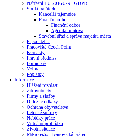
Nařízení EU 2016⁄679 - GDPR
Struktura úřadu
Kancelář tajemnice
Finanční odbor
Finanční odbor
Agenda hřbitova
Stavební úřad a správa majetku města
E-podatelna
Pracoviště Czech Point
Kontakty
Právní předpisy
Formuláře
Volby
Poplatky
Informace
Hlášení rozhlasu
Zdravotnictví
Firmy a služby
Důležité odkazy
Ochrana obyvatelstva
Letecké snímky
Nabídky práce
Virtuální prohlídka
Životní situace
Mikroregion Ivanovická brána