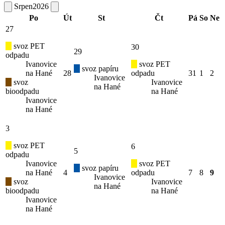
Srpen
2026
Po
Út
St
Čt
Pá
So
Ne
27
svoz PET
30
29
odpadu
Ivanovice
svoz PET
svoz papíru
na Hané
28
odpadu
31
1
2
Ivanovice
svoz
Ivanovice
na Hané
bioodpadu
na Hané
Ivanovice
na Hané
3
svoz PET
6
5
odpadu
Ivanovice
svoz PET
svoz papíru
na Hané
4
odpadu
7
8
9
Ivanovice
svoz
Ivanovice
na Hané
bioodpadu
na Hané
Ivanovice
na Hané