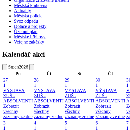
Organizace zřizované městem
Městská knihovna
Aktuality
Městská policie
Svoz odpadu
Dotace a projekty
Územní plán
Městské hřbitovy
Veřejné zakázky
Kalendář akcí
Srpen
2026
Po
Út
St
Čt
27
28
29
30
3
1
1
1
1
1
VÝSTAVA
VÝSTAVA
VÝSTAVA
VÝSTAVA
V
ZUŠ -
ZUŠ -
ZUŠ -
ZUŠ -
Z
ABSOLVENTI
ABSOLVENTI
ABSOLVENTI
ABSOLVENTI
A
Zobrazit
Zobrazit
Zobrazit
Zobrazit
Z
všechny
všechny
všechny
všechny
v
záznamy ze dne
záznamy ze dne
záznamy ze dne
záznamy ze dne
z
3
4
5
6
7
1
1
1
1
1