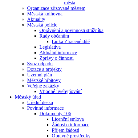
města
Organizace zřizované městem
Městská knihovna
Aktuality
Městská policie
Oprávnění a povinnosti strážníka
Rady občanům
Linka Ztracené dítě
Legislativa
Aktuální informace
Zprávy o činnosti
Svoz odpadu
Dotace a projekty
Územní plán
Městské hřbitovy
Veřejné zakázky
Vhodné uveřejňování
Městský úřad
Úřední deska
Povinné informace
Dokumenty 106
Licenční smlova
Žádost o informace
Příjem žádostí
Opravné prostředky