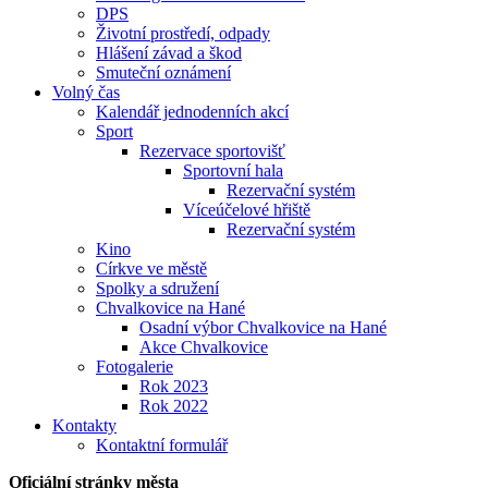
DPS
Životní prostředí, odpady
Hlášení závad a škod
Smuteční oznámení
Volný čas
Kalendář jednodenních akcí
Sport
Rezervace sportovišť
Sportovní hala
Rezervační systém
Víceúčelové hřiště
Rezervační systém
Kino
Církve ve městě
Spolky a sdružení
Chvalkovice na Hané
Osadní výbor Chvalkovice na Hané
Akce Chvalkovice
Fotogalerie
Rok 2023
Rok 2022
Kontakty
Kontaktní formulář
Oficiální stránky města