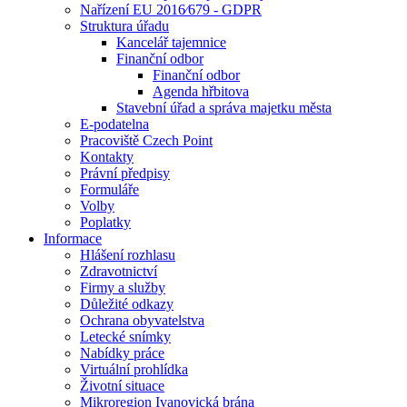
Nařízení EU 2016⁄679 - GDPR
Struktura úřadu
Kancelář tajemnice
Finanční odbor
Finanční odbor
Agenda hřbitova
Stavební úřad a správa majetku města
E-podatelna
Pracoviště Czech Point
Kontakty
Právní předpisy
Formuláře
Volby
Poplatky
Informace
Hlášení rozhlasu
Zdravotnictví
Firmy a služby
Důležité odkazy
Ochrana obyvatelstva
Letecké snímky
Nabídky práce
Virtuální prohlídka
Životní situace
Mikroregion Ivanovická brána