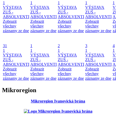
1
1
1
1
1
VÝSTAVA
VÝSTAVA
VÝSTAVA
VÝSTAVA
V
ZUŠ -
ZUŠ -
ZUŠ -
ZUŠ -
Z
ABSOLVENTI
ABSOLVENTI
ABSOLVENTI
ABSOLVENTI
A
Zobrazit
Zobrazit
Zobrazit
Zobrazit
Z
všechny
všechny
všechny
všechny
v
záznamy ze dne
záznamy ze dne
záznamy ze dne
záznamy ze dne
z
31
1
2
3
4
1
1
1
1
1
VÝSTAVA
VÝSTAVA
VÝSTAVA
VÝSTAVA
V
ZUŠ -
ZUŠ -
ZUŠ -
ZUŠ -
Z
ABSOLVENTI
ABSOLVENTI
ABSOLVENTI
ABSOLVENTI
A
Zobrazit
Zobrazit
Zobrazit
Zobrazit
Z
všechny
všechny
všechny
všechny
v
záznamy ze dne
záznamy ze dne
záznamy ze dne
záznamy ze dne
z
Mikroregion
Mikroregion Ivanovická brána