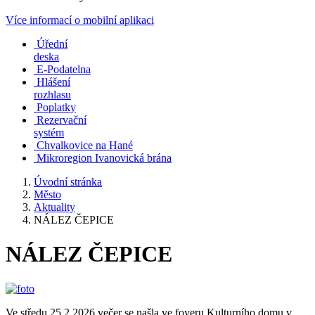
Více informací o mobilní aplikaci
Úřední
deska
E-Podatelna
Hlášení
rozhlasu
Poplatky
Rezervační
systém
Chvalkovice na Hané
Mikroregion Ivanovická brána
Úvodní stránka
Město
Aktuality
NÁLEZ ČEPICE
NÁLEZ ČEPICE
Ve středu 25.2.2026 večer se našla ve foyeru Kulturního domu v