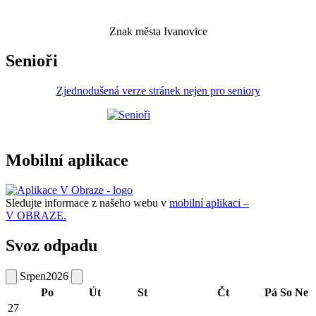
Znak města Ivanovice
Senioři
Zjednodušená verze stránek nejen pro seniory
Mobilní aplikace
Sledujte informace z našeho webu v
mobilní aplikaci –
V OBRAZE.
Svoz odpadu
Srpen
2026
Po
Út
St
Čt
Pá
So
Ne
27