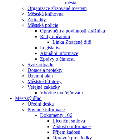
města
Organizace zřizované městem
Městská knihovna
Aktuality
Městská policie
Oprávnění a povinnosti strážníka
Rady občanům
Linka Ztracené dítě
Legislativa
Aktuální informace
Zprávy o činnosti
Svoz odpadu
Dotace a projekty
Územní plán
Městské hřbitovy
Veřejné zakázky
Vhodné uveřejňování
Městský úřad
Úřední deska
Povinné informace
Dokumenty 106
Licenční smlova
Žádost o informace
Příjem žádostí
Opravné prostředky