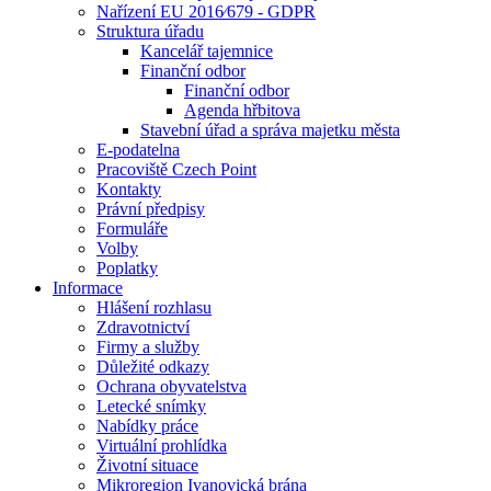
Nařízení EU 2016⁄679 - GDPR
Struktura úřadu
Kancelář tajemnice
Finanční odbor
Finanční odbor
Agenda hřbitova
Stavební úřad a správa majetku města
E-podatelna
Pracoviště Czech Point
Kontakty
Právní předpisy
Formuláře
Volby
Poplatky
Informace
Hlášení rozhlasu
Zdravotnictví
Firmy a služby
Důležité odkazy
Ochrana obyvatelstva
Letecké snímky
Nabídky práce
Virtuální prohlídka
Životní situace
Mikroregion Ivanovická brána