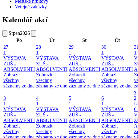
Městské hřbitovy
Veřejné zakázky
Kalendář akcí
Srpen
2026
Po
Út
St
Čt
27
28
29
30
3
1
1
1
1
1
VÝSTAVA
VÝSTAVA
VÝSTAVA
VÝSTAVA
V
ZUŠ -
ZUŠ -
ZUŠ -
ZUŠ -
Z
ABSOLVENTI
ABSOLVENTI
ABSOLVENTI
ABSOLVENTI
A
Zobrazit
Zobrazit
Zobrazit
Zobrazit
Z
všechny
všechny
všechny
všechny
v
záznamy ze dne
záznamy ze dne
záznamy ze dne
záznamy ze dne
z
7
3
4
5
6
2
1
1
1
1
L
VÝSTAVA
VÝSTAVA
VÝSTAVA
VÝSTAVA
6
ZUŠ -
ZUŠ -
ZUŠ -
ZUŠ -
V
ABSOLVENTI
ABSOLVENTI
ABSOLVENTI
ABSOLVENTI
Z
Zobrazit
Zobrazit
Zobrazit
Zobrazit
A
všechny
všechny
všechny
všechny
Z
záznamy ze dne
záznamy ze dne
záznamy ze dne
záznamy ze dne
v