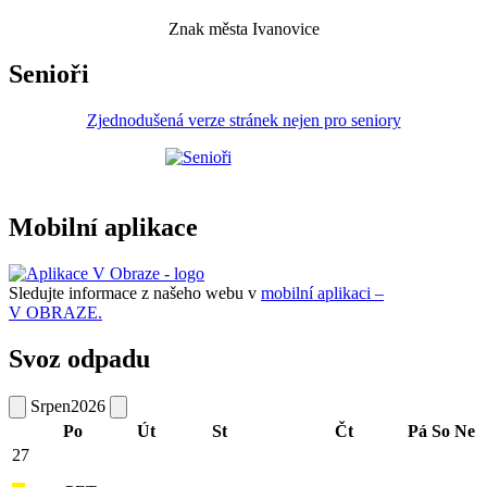
Znak města Ivanovice
Senioři
Zjednodušená verze stránek nejen pro seniory
Mobilní aplikace
Sledujte informace z našeho webu v
mobilní aplikaci –
V OBRAZE.
Svoz odpadu
Srpen
2026
Po
Út
St
Čt
Pá
So
Ne
27