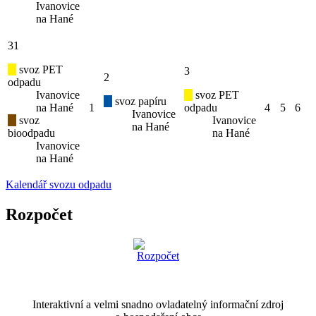
Ivanovice
na Hané
31
svoz PET
3
2
odpadu
Ivanovice
svoz PET
svoz papíru
na Hané
1
odpadu
4
5
6
Ivanovice
svoz
Ivanovice
na Hané
bioodpadu
na Hané
Ivanovice
na Hané
Kalendář svozu odpadu
Rozpočet
Interaktivní a velmi snadno ovladatelný informační zdroj