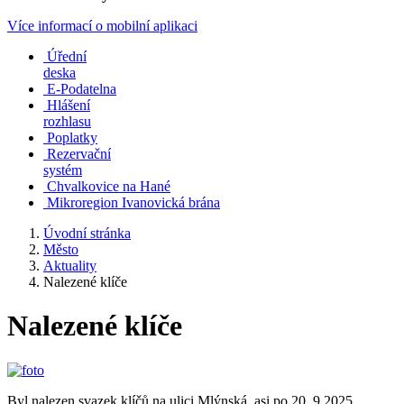
Více informací o mobilní aplikaci
Úřední
deska
E-Podatelna
Hlášení
rozhlasu
Poplatky
Rezervační
systém
Chvalkovice na Hané
Mikroregion Ivanovická brána
Úvodní stránka
Město
Aktuality
Nalezené klíče
Nalezené klíče
Byl nalezen svazek klíčů na ulici Mlýnská, asi po 20. 9.2025.