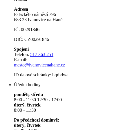
Adresa
Palackého náměstí 796
683 23 Ivanovice na Hané
IČ: 00291846
DIČ: CZ00291846
Spojení
Telefon:
517 363 251
E-mail:
mesto@ivanovicenahane.cz
ID datové schránky: hqrbdwa
Úřední hodiny
pondělí, středa
8:00 - 11:30 12:30 - 17:00
úterý, čtvrtek
8:00 - 11:30
Po předchozí domluvě:
úterý, čtvrtek