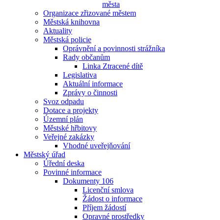
města
Organizace zřizované městem
Městská knihovna
Aktuality
Městská policie
Oprávnění a povinnosti strážníka
Rady občanům
Linka Ztracené dítě
Legislativa
Aktuální informace
Zprávy o činnosti
Svoz odpadu
Dotace a projekty
Územní plán
Městské hřbitovy
Veřejné zakázky
Vhodné uveřejňování
Městský úřad
Úřední deska
Povinné informace
Dokumenty 106
Licenční smlova
Žádost o informace
Příjem žádostí
Opravné prostředky