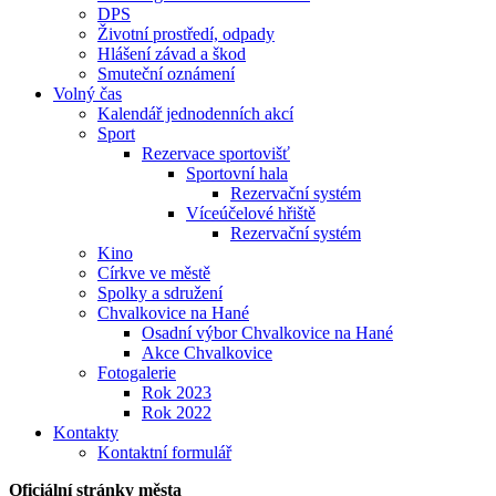
DPS
Životní prostředí, odpady
Hlášení závad a škod
Smuteční oznámení
Volný čas
Kalendář jednodenních akcí
Sport
Rezervace sportovišť
Sportovní hala
Rezervační systém
Víceúčelové hřiště
Rezervační systém
Kino
Církve ve městě
Spolky a sdružení
Chvalkovice na Hané
Osadní výbor Chvalkovice na Hané
Akce Chvalkovice
Fotogalerie
Rok 2023
Rok 2022
Kontakty
Kontaktní formulář
Oficiální stránky města