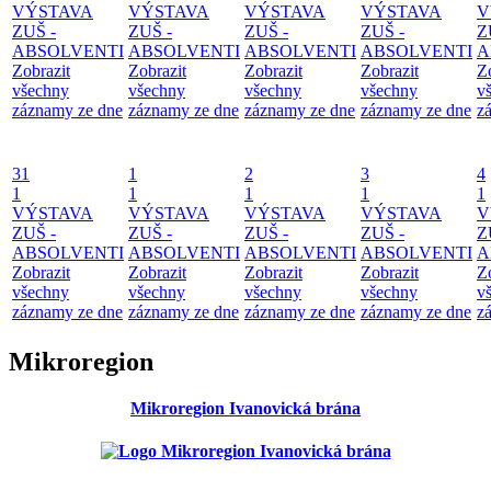
VÝSTAVA
VÝSTAVA
VÝSTAVA
VÝSTAVA
V
ZUŠ -
ZUŠ -
ZUŠ -
ZUŠ -
Z
ABSOLVENTI
ABSOLVENTI
ABSOLVENTI
ABSOLVENTI
A
Zobrazit
Zobrazit
Zobrazit
Zobrazit
Z
všechny
všechny
všechny
všechny
v
záznamy ze dne
záznamy ze dne
záznamy ze dne
záznamy ze dne
z
31
1
2
3
4
1
1
1
1
1
VÝSTAVA
VÝSTAVA
VÝSTAVA
VÝSTAVA
V
ZUŠ -
ZUŠ -
ZUŠ -
ZUŠ -
Z
ABSOLVENTI
ABSOLVENTI
ABSOLVENTI
ABSOLVENTI
A
Zobrazit
Zobrazit
Zobrazit
Zobrazit
Z
všechny
všechny
všechny
všechny
v
záznamy ze dne
záznamy ze dne
záznamy ze dne
záznamy ze dne
z
Mikroregion
Mikroregion Ivanovická brána