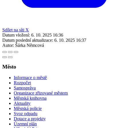
Sdílet na síti X
Datum vložení:
6. 10. 2025 16:36
Datum poslední aktualizace:
6. 10. 2025 16:37
Autor:
Šárka Němcová
Město
Informace o městě
Rozpočet
Samospráva
Organizace zřizované městem
Městská knihovna
Aktuality
Městská policie
Svoz odpadu
Dotace a projekty
Územní plán