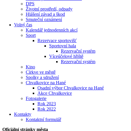
DPS
Životní prostředí, odpady
Hlášení závad a škod
Smuteční oznámení
Volný čas
Kalendář jednodenních akcí
Sport
Rezervace sportovišť
Sportovní hala
Rezervační systém
Víceúčelové hřiště
Rezervační systém
Kino
Církve ve městě
Spolky a sdružení
Chvalkovice na Hané
Osadní výbor Chvalkovice na Hané
Akce Chvalkovice
Fotogalerie
Rok 2023
Rok 2022
Kontakty
Kontaktní formulář
Oficiální stránky města