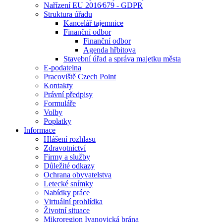
Nařízení EU 2016⁄679 - GDPR
Struktura úřadu
Kancelář tajemnice
Finanční odbor
Finanční odbor
Agenda hřbitova
Stavební úřad a správa majetku města
E-podatelna
Pracoviště Czech Point
Kontakty
Právní předpisy
Formuláře
Volby
Poplatky
Informace
Hlášení rozhlasu
Zdravotnictví
Firmy a služby
Důležité odkazy
Ochrana obyvatelstva
Letecké snímky
Nabídky práce
Virtuální prohlídka
Životní situace
Mikroregion Ivanovická brána