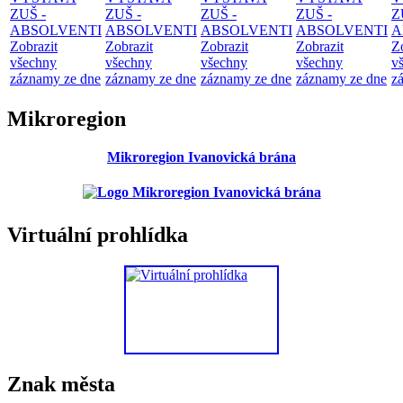
ZUŠ -
ZUŠ -
ZUŠ -
ZUŠ -
Z
ABSOLVENTI
ABSOLVENTI
ABSOLVENTI
ABSOLVENTI
A
Zobrazit
Zobrazit
Zobrazit
Zobrazit
Z
všechny
všechny
všechny
všechny
v
záznamy ze dne
záznamy ze dne
záznamy ze dne
záznamy ze dne
z
Mikroregion
Mikroregion Ivanovická brána
Virtuální prohlídka
Znak města