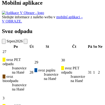
Mobilní aplikace
Sledujte informace z našeho webu v
mobilní aplikaci –
V OBRAZE.
Svoz odpadu
Srpen
2026
Po
Út
St
Čt
Pá
So
Ne
27
svoz PET
30
29
odpadu
Ivanovice
svoz PET
svoz papíru
na Hané
28
odpadu
31
1
2
Ivanovice
svoz
Ivanovice
na Hané
bioodpadu
na Hané
Ivanovice
na Hané
3