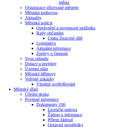
města
Organizace zřizované městem
Městská knihovna
Aktuality
Městská policie
Oprávnění a povinnosti strážníka
Rady občanům
Linka Ztracené dítě
Legislativa
Aktuální informace
Zprávy o činnosti
Svoz odpadu
Dotace a projekty
Územní plán
Městské hřbitovy
Veřejné zakázky
Vhodné uveřejňování
Městský úřad
Úřední deska
Povinné informace
Dokumenty 106
Licenční smlova
Žádost o informace
Příjem žádostí
Opravné prostředky