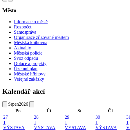
Město
Informace o městě
Rozpočet
Samospráva
Organizace zřizované městem
Městská knihovna
Aktuality
Městská policie
Svoz odpadu
Dotace a projekty
Územní plán
Městské hřbitovy
Veřejné zakázky
Kalendář akcí
Srpen
2026
Po
Út
St
Čt
27
28
29
30
3
1
1
1
1
1
VÝSTAVA
VÝSTAVA
VÝSTAVA
VÝSTAVA
V