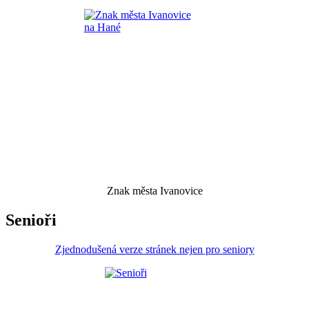
Znak města Ivanovice
Senioři
Zjednodušená verze stránek nejen pro seniory