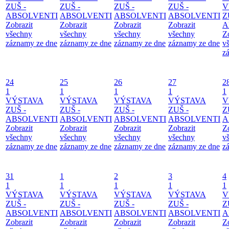
ZUŠ -
ZUŠ -
ZUŠ -
ZUŠ -
V
ABSOLVENTI
ABSOLVENTI
ABSOLVENTI
ABSOLVENTI
Z
Zobrazit
Zobrazit
Zobrazit
Zobrazit
A
všechny
všechny
všechny
všechny
Z
záznamy ze dne
záznamy ze dne
záznamy ze dne
záznamy ze dne
v
z
24
25
26
27
2
1
1
1
1
1
VÝSTAVA
VÝSTAVA
VÝSTAVA
VÝSTAVA
V
ZUŠ -
ZUŠ -
ZUŠ -
ZUŠ -
Z
ABSOLVENTI
ABSOLVENTI
ABSOLVENTI
ABSOLVENTI
A
Zobrazit
Zobrazit
Zobrazit
Zobrazit
Z
všechny
všechny
všechny
všechny
v
záznamy ze dne
záznamy ze dne
záznamy ze dne
záznamy ze dne
z
31
1
2
3
4
1
1
1
1
1
VÝSTAVA
VÝSTAVA
VÝSTAVA
VÝSTAVA
V
ZUŠ -
ZUŠ -
ZUŠ -
ZUŠ -
Z
ABSOLVENTI
ABSOLVENTI
ABSOLVENTI
ABSOLVENTI
A
Zobrazit
Zobrazit
Zobrazit
Zobrazit
Z