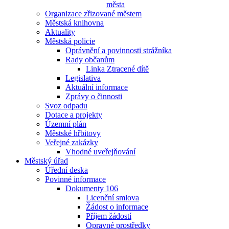
města
Organizace zřizované městem
Městská knihovna
Aktuality
Městská policie
Oprávnění a povinnosti strážníka
Rady občanům
Linka Ztracené dítě
Legislativa
Aktuální informace
Zprávy o činnosti
Svoz odpadu
Dotace a projekty
Územní plán
Městské hřbitovy
Veřejné zakázky
Vhodné uveřejňování
Městský úřad
Úřední deska
Povinné informace
Dokumenty 106
Licenční smlova
Žádost o informace
Příjem žádostí
Opravné prostředky