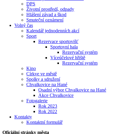
DPS
Životní prostředí, odpady
Hlášení závad a škod
Smuteční oznámení
Volný čas
Kalendář jednodenních akcí
Sport
Rezervace sportovišť
Sportovní hala
Rezervační systém
Víceúčelové hřiště
Rezervační systém
Kino
Církve ve městě
Spolky a sdružení
Chvalkovice na Hané
Osadní výbor Chvalkovice na Hané
Akce Chvalkovice
Fotogalerie
Rok 2023
Rok 2022
Kontakty
Kontaktní formulář
Oficiální stránky města