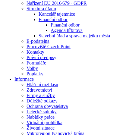
Nařízení EU 2016⁄679 - GDPR
Struktura úřadu
Kancelář tajemnice
Finanční odbor
Finanční odbor
Agenda hřbitova
Stavební úřad a správa majetku města
E-podatelna
Pracoviště Czech Point
Kontakty
Právní předpisy
Formuláře
Volby
Poplatky
Informace
Hlášení rozhlasu
Zdravotnictví
Firmy a služby
Důležité odkazy
Ochrana obyvatelstva
Letecké snímky
Nabídky práce
Virtuální prohlídka
Životní situace
Mikroregion Ivanovická brána