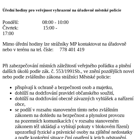
Úřední hodiny pro veřejnost vyhrazené na úřadovně městské policie
Pondělí: 08:00 - 10:00
Čtvrtek: 15:00 -
17:00
Mimo úřední hodiny lze strážníky MP kontaktovat na úřadovně
nebo v terénu na tel. čísle: 778 401 419
Při zabezpečování místních záležitostí veřejného pořádku a plnění
dalších úkolů podle zák. č. 553/1991Sb., ve znění pozdějších novel
nebo podle zvláštního zákona strážníci Městské policie:
přispívají k ochraně a bezpečnosti osob a majetku,
dohlíží na dodržování pravidel občanského soužití,
dohlíží na dodržování obecně závazných vyhlášek a nařízení
obce,
se podílí v rozsahu stanoveném tímto nebo zvláštním
zákonem na dohledu na bezpečnost a plynulost provozu
na pozemních komunikacích ( v rozsahu stanoveném
zákonem též ukládají a vybírají pokuty v blokovém řízení)
upozorňují fyzické a právnické osoby na zjištěné nedostatky
a podle konkrétní situace činí opatření k jejich odstranění,