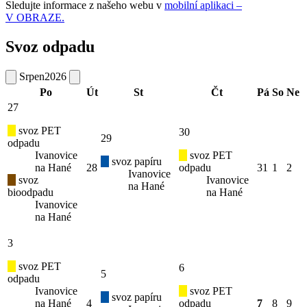
Sledujte informace z našeho webu v
mobilní aplikaci –
V OBRAZE.
Svoz odpadu
Srpen
2026
Po
Út
St
Čt
Pá
So
Ne
27
svoz PET
30
29
odpadu
Ivanovice
svoz PET
svoz papíru
na Hané
28
odpadu
31
1
2
Ivanovice
svoz
Ivanovice
na Hané
bioodpadu
na Hané
Ivanovice
na Hané
3
svoz PET
6
5
odpadu
Ivanovice
svoz PET
svoz papíru
na Hané
4
odpadu
7
8
9