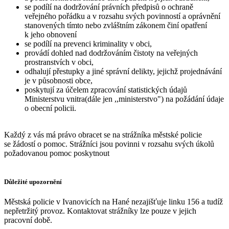
se podílí na dodržování právních předpisů o ochraně
veřejného pořádku a v rozsahu svých povinností a oprávnění
stanovených tímto nebo zvláštním zákonem činí opatření
k jeho obnovení
se podílí na prevenci kriminality v obci,
provádí dohled nad dodržováním čistoty na veřejných
prostranstvích v obci,
odhalují přestupky a jiné správní delikty, jejichž projednávání
je v působnosti obce,
poskytují za účelem zpracování statistických údajů
Ministerstvu vnitra(dále jen ,,ministerstvo") na požádání údaje
o obecní policii.
Každý z vás má právo obracet se na strážníka městské policie
se žádostí o pomoc. Strážníci jsou povinni v rozsahu svých úkolů
požadovanou pomoc poskytnout
Důležité upozornění
Městská policie v Ivanovicích na Hané nezajišťuje linku 156 a tudíž
nepřetržitý provoz. Kontaktovat strážníky lze pouze v jejich
pracovní době.