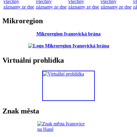
všechny
všechny
všechny
všechny
v
záznamy ze dne
záznamy ze dne
záznamy ze dne
záznamy ze dne
z
Mikroregion
Mikroregion Ivanovická brána
Virtuální prohlídka
Znak města