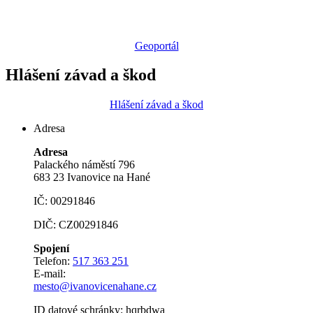
Geoportál
Hlášení závad a škod
Hlášení závad a škod
Adresa
Adresa
Palackého náměstí 796
683 23 Ivanovice na Hané
IČ: 00291846
DIČ: CZ00291846
Spojení
Telefon:
517 363 251
E-mail:
mesto@ivanovicenahane.cz
ID datové schránky: hqrbdwa