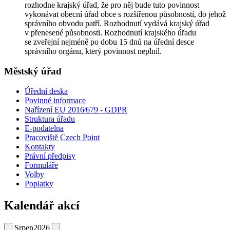
rozhodne krajský úřad, že pro něj bude tuto povinnost
vykonávat obecní úřad obce s rozšířenou působností, do jehož
správního obvodu patří. Rozhodnutí vydává krajský úřad
v přenesené působnosti. Rozhodnutí krajského úřadu
se zveřejní nejméně po dobu 15 dnů na úřední desce
správního orgánu, který povinnost neplnil.
Městský úřad
Úřední deska
Povinné informace
Nařízení EU 2016⁄679 - GDPR
Struktura úřadu
E-podatelna
Pracoviště Czech Point
Kontakty
Právní předpisy
Formuláře
Volby
Poplatky
Kalendář akcí
Srpen
2026