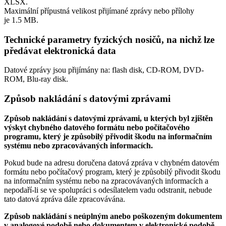
XLSX.
Maximální přípustná velikost přijímané zprávy nebo přílohy
je
1.5 MB
.
Technické parametry fyzických nosičů, na nichž lze
předávat elektronická data
Datové zprávy jsou přijímány na:
flash disk, CD-ROM, DVD-
ROM, Blu-ray disk.
Způsob nakládání s datovými zprávami
Způsob nakládání s datovými zprávami, u kterých byl zjištěn
výskyt chybného datového formátu nebo počítačového
programu, který je způsobilý přivodit škodu na informačním
systému nebo zpracovávaných informacích.
Pokud bude na adresu doručena datová zpráva v chybném datovém
formátu nebo počítačový program, který je způsobilý přivodit škodu
na informačním systému nebo na zpracovávaných informacích a
nepodaří-li se ve spolupráci s odesílatelem vadu odstranit, nebude
tato datová zpráva dále zpracovávána.
Způsob nakládání s neúplným anebo poškozeným dokumentem
v analogové podobě nebo dokumentem v elektronické podobě.