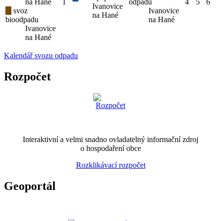
na Hané
1
odpadu
4
5
6
Ivanovice
svoz
Ivanovice
na Hané
bioodpadu
na Hané
Ivanovice
na Hané
Kalendář svozu odpadu
Rozpočet
Interaktivní a velmi snadno ovladatelný informační zdroj
o hospodaření obce
Rozklikávací rozpočet
Geoportál