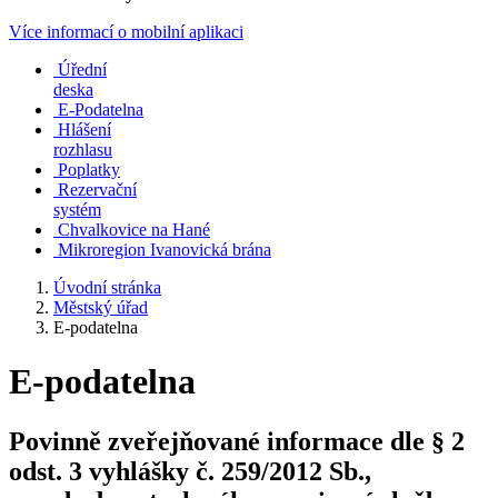
Více informací o mobilní aplikaci
Úřední
deska
E-Podatelna
Hlášení
rozhlasu
Poplatky
Rezervační
systém
Chvalkovice na Hané
Mikroregion Ivanovická brána
Úvodní stránka
Městský úřad
E-podatelna
E-podatelna
Povinně zveřejňované informace dle § 2
odst. 3 vyhlášky č. 259/2012 Sb.,