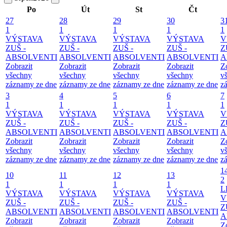
Po
Út
St
Čt
27
28
29
30
3
1
1
1
1
1
VÝSTAVA
VÝSTAVA
VÝSTAVA
VÝSTAVA
V
ZUŠ -
ZUŠ -
ZUŠ -
ZUŠ -
Z
ABSOLVENTI
ABSOLVENTI
ABSOLVENTI
ABSOLVENTI
A
Zobrazit
Zobrazit
Zobrazit
Zobrazit
Z
všechny
všechny
všechny
všechny
v
záznamy ze dne
záznamy ze dne
záznamy ze dne
záznamy ze dne
z
3
4
5
6
7
1
1
1
1
1
VÝSTAVA
VÝSTAVA
VÝSTAVA
VÝSTAVA
V
ZUŠ -
ZUŠ -
ZUŠ -
ZUŠ -
Z
ABSOLVENTI
ABSOLVENTI
ABSOLVENTI
ABSOLVENTI
A
Zobrazit
Zobrazit
Zobrazit
Zobrazit
Z
všechny
všechny
všechny
všechny
v
záznamy ze dne
záznamy ze dne
záznamy ze dne
záznamy ze dne
z
1
10
11
12
13
2
1
1
1
1
L
VÝSTAVA
VÝSTAVA
VÝSTAVA
VÝSTAVA
V
ZUŠ -
ZUŠ -
ZUŠ -
ZUŠ -
Z
ABSOLVENTI
ABSOLVENTI
ABSOLVENTI
ABSOLVENTI
A
Zobrazit
Zobrazit
Zobrazit
Zobrazit
Z