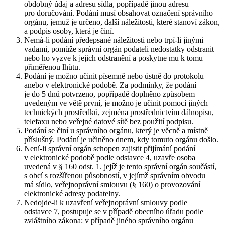
obdobný údaj a adresu sídla, popřípadě jinou adresu
pro doručování. Podání musí obsahovat označení správního
orgánu, jemuž je určeno, další náležitosti, které stanoví zákon,
a podpis osoby, která je činí.
Nemá-li podání předepsané náležitosti nebo trpí-li jinými
vadami, pomůže správní orgán podateli nedostatky odstranit
nebo ho vyzve k jejich odstranění a poskytne mu k tomu
přiměřenou lhůtu.
Podání je možno učinit písemně nebo ústně do protokolu
anebo v elektronické podobě. Za podmínky, že podání
je do 5 dnů potvrzeno, popřípadě doplněno způsobem
uvedeným ve větě první, je možno je učinit pomocí jiných
technických prostředků, zejména prostřednictvím dálnopisu,
telefaxu nebo veřejné datové sítě bez použití podpisu.
Podání se činí u správního orgánu, který je věcně a místně
příslušný. Podání je učiněno dnem, kdy tomuto orgánu došlo.
Není-li správní orgán schopen zajistit přijímání podání
v elektronické podobě podle odstavce 4, uzavře osoba
uvedená v § 160 odst. 1. jejíž je tento správní orgán součástí,
s obcí s rozšířenou působností, v jejímž správním obvodu
má sídlo, veřejnoprávní smlouvu (§ 160) o provozování
elektronické adresy podatelny.
Nedojde-li k uzavření veřejnoprávní smlouvy podle
odstavce 7, postupuje se v případě obecního úřadu podle
zvláštního zákona: v případě jiného správního orgánu