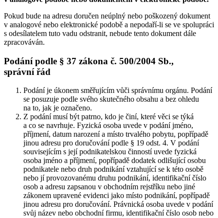
Pokud bude na adresu doručen neúplný nebo poškozený dokument
v analogové nebo elektronické podobě a nepodaří-li se ve spolupráci
s odesílatelem tuto vadu odstranit, nebude tento dokument dále
zpracováván.
Podání podle § 37 zákona č. 500/2004 Sb.,
správní řád
Podání je úkonem směřujícím vůči správnímu orgánu. Podání
se posuzuje podle svého skutečného obsahu a bez ohledu
na to, jak je označeno.
Z podání musí být patrno, kdo je činí, které věci se týká
a co se navrhuje. Fyzická osoba uvede v podání jméno,
příjmení, datum narození a místo trvalého pobytu, popřípadě
jinou adresu pro doručování podle § 19 odst. 4. V podání
souvisejícím s její podnikatelskou činností uvede fyzická
osoba jméno a příjmení, popřípadě dodatek odlišující osobu
podnikatele nebo druh podnikání vztahující se k této osobě
nebo jí provozovanému druhu podnikání, identifikační číslo
osob a adresu zapsanou v obchodním rejstříku nebo jiné
zákonem upravené evidenci jako místo podnikání, popřípadě
jinou adresu pro doručování. Právnická osoba uvede v podání
svůj název nebo obchodní firmu, identifikační číslo osob nebo