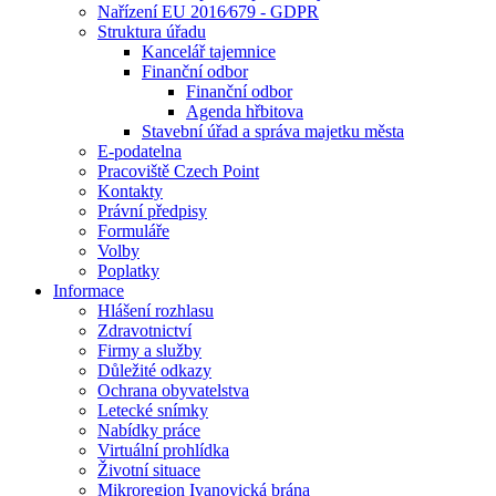
Nařízení EU 2016⁄679 - GDPR
Struktura úřadu
Kancelář tajemnice
Finanční odbor
Finanční odbor
Agenda hřbitova
Stavební úřad a správa majetku města
E-podatelna
Pracoviště Czech Point
Kontakty
Právní předpisy
Formuláře
Volby
Poplatky
Informace
Hlášení rozhlasu
Zdravotnictví
Firmy a služby
Důležité odkazy
Ochrana obyvatelstva
Letecké snímky
Nabídky práce
Virtuální prohlídka
Životní situace
Mikroregion Ivanovická brána