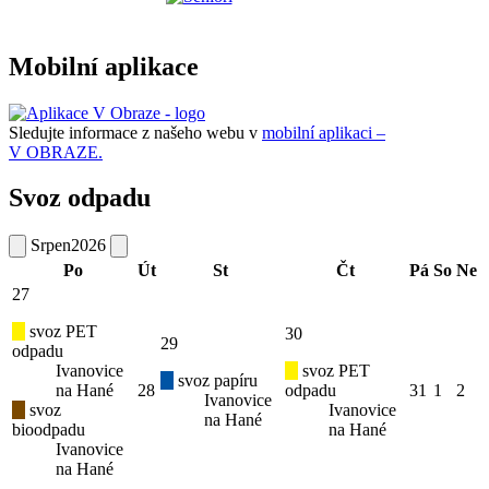
Mobilní aplikace
Sledujte informace z našeho webu v
mobilní aplikaci –
V OBRAZE.
Svoz odpadu
Srpen
2026
Po
Út
St
Čt
Pá
So
Ne
27
svoz PET
30
29
odpadu
Ivanovice
svoz PET
svoz papíru
na Hané
28
odpadu
31
1
2
Ivanovice
svoz
Ivanovice
na Hané
bioodpadu
na Hané
Ivanovice
na Hané