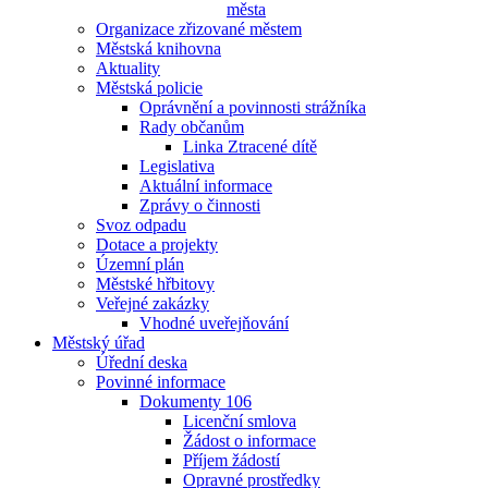
města
Organizace zřizované městem
Městská knihovna
Aktuality
Městská policie
Oprávnění a povinnosti strážníka
Rady občanům
Linka Ztracené dítě
Legislativa
Aktuální informace
Zprávy o činnosti
Svoz odpadu
Dotace a projekty
Územní plán
Městské hřbitovy
Veřejné zakázky
Vhodné uveřejňování
Městský úřad
Úřední deska
Povinné informace
Dokumenty 106
Licenční smlova
Žádost o informace
Příjem žádostí
Opravné prostředky