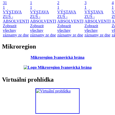
31
1
2
3
4
1
1
1
1
1
VÝSTAVA
VÝSTAVA
VÝSTAVA
VÝSTAVA
V
ZUŠ -
ZUŠ -
ZUŠ -
ZUŠ -
Z
ABSOLVENTI
ABSOLVENTI
ABSOLVENTI
ABSOLVENTI
A
Zobrazit
Zobrazit
Zobrazit
Zobrazit
Z
všechny
všechny
všechny
všechny
v
záznamy ze dne
záznamy ze dne
záznamy ze dne
záznamy ze dne
z
Mikroregion
Mikroregion Ivanovická brána
Virtuální prohlídka