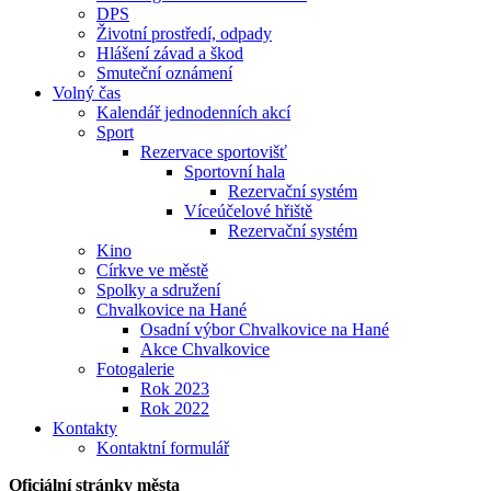
DPS
Životní prostředí, odpady
Hlášení závad a škod
Smuteční oznámení
Volný čas
Kalendář jednodenních akcí
Sport
Rezervace sportovišť
Sportovní hala
Rezervační systém
Víceúčelové hřiště
Rezervační systém
Kino
Církve ve městě
Spolky a sdružení
Chvalkovice na Hané
Osadní výbor Chvalkovice na Hané
Akce Chvalkovice
Fotogalerie
Rok 2023
Rok 2022
Kontakty
Kontaktní formulář
Oficiální stránky města