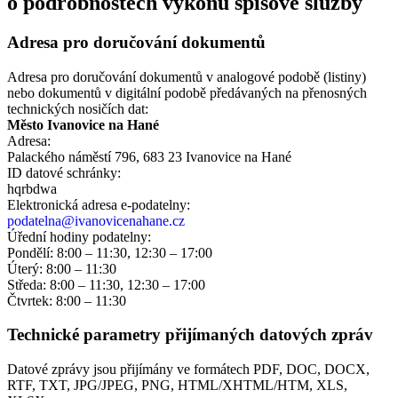
o podrobnostech výkonu spisové služby
Adresa pro doručování dokumentů
Adresa pro doručování dokumentů v analogové podobě (listiny)
nebo dokumentů v digitální podobě předávaných na přenosných
technických nosičích dat:
Město Ivanovice na Hané
Adresa:
Palackého náměstí 796, 683 23 Ivanovice na Hané
ID datové schránky:
hqrbdwa
Elektronická adresa e‑podatelny:
podatelna@ivanovicenahane.cz
Úřední hodiny podatelny:
Pondělí: 8:00 – 11:30, 12:30 – 17:00
Úterý: 8:00 – 11:30
Středa: 8:00 – 11:30, 12:30 – 17:00
Čtvrtek: 8:00 – 11:30
Technické parametry přijímaných datových zpráv
Datové zprávy jsou přijímány ve formátech
PDF, DOC, DOCX,
RTF, TXT, JPG/JPEG, PNG, HTML/XHTML/HTM, XLS,