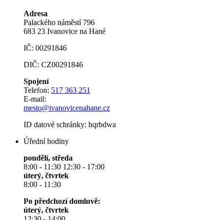
Adresa
Palackého náměstí 796
683 23 Ivanovice na Hané
IČ: 00291846
DIČ: CZ00291846
Spojení
Telefon:
517 363 251
E-mail:
mesto@ivanovicenahane.cz
ID datové schránky: hqrbdwa
Úřední hodiny
pondělí, středa
8:00 - 11:30 12:30 - 17:00
úterý, čtvrtek
8:00 - 11:30
Po předchozí domluvě:
úterý, čtvrtek
12:30 - 14:00