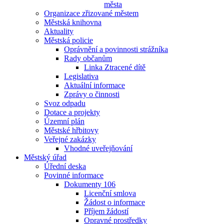
města
Organizace zřizované městem
Městská knihovna
Aktuality
Městská policie
Oprávnění a povinnosti strážníka
Rady občanům
Linka Ztracené dítě
Legislativa
Aktuální informace
Zprávy o činnosti
Svoz odpadu
Dotace a projekty
Územní plán
Městské hřbitovy
Veřejné zakázky
Vhodné uveřejňování
Městský úřad
Úřední deska
Povinné informace
Dokumenty 106
Licenční smlova
Žádost o informace
Příjem žádostí
Opravné prostředky