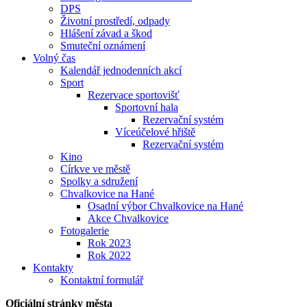
DPS
Životní prostředí, odpady
Hlášení závad a škod
Smuteční oznámení
Volný čas
Kalendář jednodenních akcí
Sport
Rezervace sportovišť
Sportovní hala
Rezervační systém
Víceúčelové hřiště
Rezervační systém
Kino
Církve ve městě
Spolky a sdružení
Chvalkovice na Hané
Osadní výbor Chvalkovice na Hané
Akce Chvalkovice
Fotogalerie
Rok 2023
Rok 2022
Kontakty
Kontaktní formulář
Oficiální stránky města