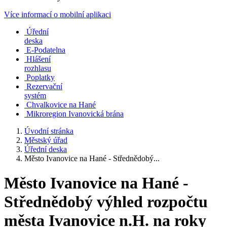
Více informací o mobilní aplikaci
Úřední
deska
E-Podatelna
Hlášení
rozhlasu
Poplatky
Rezervační
systém
Chvalkovice na Hané
Mikroregion Ivanovická brána
Úvodní stránka
Městský úřad
Úřední deska
Město Ivanovice na Hané - Střednědobý...
Město Ivanovice na Hané -
Střednědobý výhled rozpočtu
města Ivanovice n.H. na roky