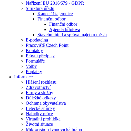
Nařízení EU 2016⁄679 - GDPR
Struktura úřadu
Kancelář tajemnice
Finanční odbor
Finanční odbor
Agenda hřbitova
Stavební úřad a správa majetku města
E-podatelna
Pracoviště Czech Point
Kontakty
Právní předpisy
Formuláře
Volby
Poplatky
Informace
Hlášení rozhlasu
Zdravotnictví
Firmy a služby
Důležité odkazy
Ochrana obyvatelstva
Letecké snímky
Nabídky práce
Virtuální prohlídka
Životní situace
Mikroregion Ivanovická brána