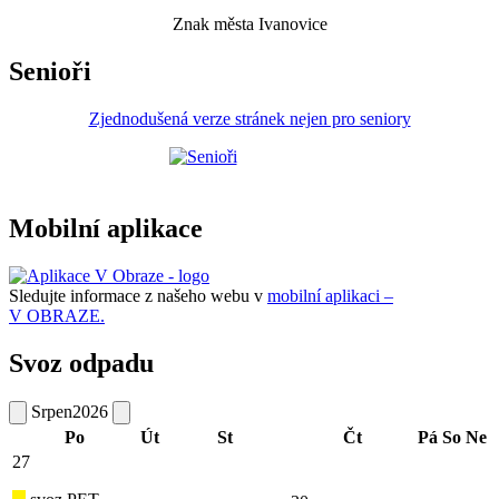
Znak města Ivanovice
Senioři
Zjednodušená verze stránek nejen pro seniory
Mobilní aplikace
Sledujte informace z našeho webu v
mobilní aplikaci –
V OBRAZE.
Svoz odpadu
Srpen
2026
Po
Út
St
Čt
Pá
So
Ne
27