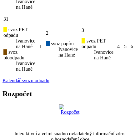
Ivanovice
na Hané
31
svoz PET
3
2
odpadu
Ivanovice
svoz PET
svoz papíru
na Hané
1
odpadu
4
5
6
Ivanovice
svoz
Ivanovice
na Hané
bioodpadu
na Hané
Ivanovice
na Hané
Kalendář svozu odpadu
Rozpočet
Interaktivní a velmi snadno ovladatelný informační zdroj
o hospodaření obce