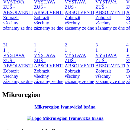
VÝSTAVA
VÝSTAVA
VÝSTAVA
VÝSTAVA
V
ZUŠ -
ZUŠ -
ZUŠ -
ZUŠ -
Z
ABSOLVENTI
ABSOLVENTI
ABSOLVENTI
ABSOLVENTI
A
Zobrazit
Zobrazit
Zobrazit
Zobrazit
Z
všechny
všechny
všechny
všechny
v
záznamy ze dne
záznamy ze dne
záznamy ze dne
záznamy ze dne
z
31
1
2
3
4
1
1
1
1
1
VÝSTAVA
VÝSTAVA
VÝSTAVA
VÝSTAVA
V
ZUŠ -
ZUŠ -
ZUŠ -
ZUŠ -
Z
ABSOLVENTI
ABSOLVENTI
ABSOLVENTI
ABSOLVENTI
A
Zobrazit
Zobrazit
Zobrazit
Zobrazit
Z
všechny
všechny
všechny
všechny
v
záznamy ze dne
záznamy ze dne
záznamy ze dne
záznamy ze dne
z
Mikroregion
Mikroregion Ivanovická brána