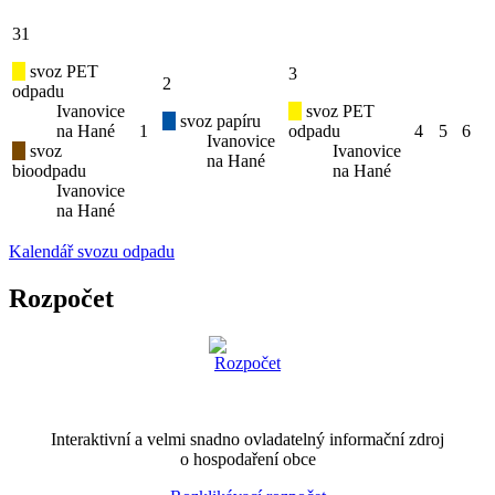
31
svoz PET
3
2
odpadu
Ivanovice
svoz PET
svoz papíru
na Hané
1
odpadu
4
5
6
Ivanovice
svoz
Ivanovice
na Hané
bioodpadu
na Hané
Ivanovice
na Hané
Kalendář svozu odpadu
Rozpočet
Interaktivní a velmi snadno ovladatelný informační zdroj
o hospodaření obce