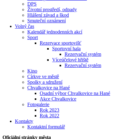
DPS
Životní prostředí, odpady
Hlášení závad a škod
Smuteční oznámení
Volný čas
Kalendář jednodenních akcí
Sport
Rezervace sportovišť
Sportovní hala
Rezervační systém
Víceúčelové hřiště
Rezervační systém
Kino
Církve ve městě
Spolky a sdružení
Chvalkovice na Hané
Osadní výbor Chvalkovice na Hané
Akce Chvalkovice
Fotogalerie
Rok 2023
Rok 2022
Kontakty
Kontaktní formulář
Oficiální stránky města