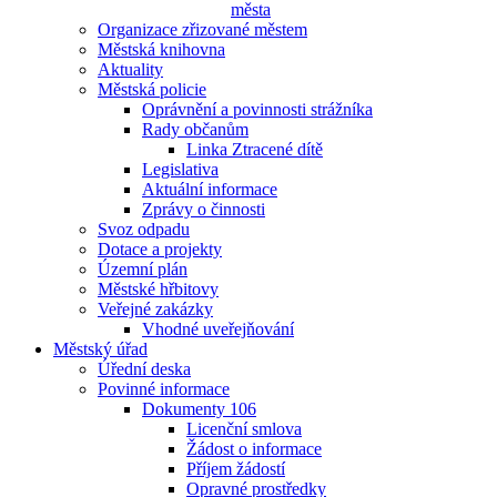
města
Organizace zřizované městem
Městská knihovna
Aktuality
Městská policie
Oprávnění a povinnosti strážníka
Rady občanům
Linka Ztracené dítě
Legislativa
Aktuální informace
Zprávy o činnosti
Svoz odpadu
Dotace a projekty
Územní plán
Městské hřbitovy
Veřejné zakázky
Vhodné uveřejňování
Městský úřad
Úřední deska
Povinné informace
Dokumenty 106
Licenční smlova
Žádost o informace
Příjem žádostí
Opravné prostředky