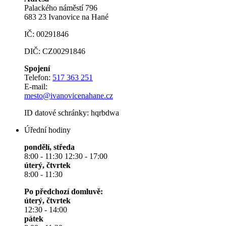
Palackého náměstí 796
683 23 Ivanovice na Hané
IČ: 00291846
DIČ: CZ00291846
Spojení
Telefon:
517 363 251
E-mail:
mesto@ivanovicenahane.cz
ID datové schránky: hqrbdwa
Úřední hodiny
pondělí, středa
8:00 - 11:30 12:30 - 17:00
úterý, čtvrtek
8:00 - 11:30
Po předchozí domluvě:
úterý, čtvrtek
12:30 - 14:00
pátek