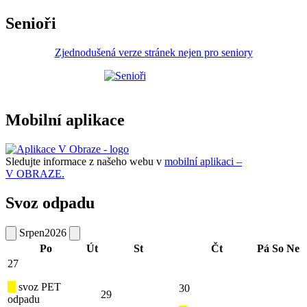
Senioři
Zjednodušená verze stránek nejen pro seniory
Mobilní aplikace
Sledujte informace z našeho webu v
mobilní aplikaci –
V OBRAZE.
Svoz odpadu
Srpen
2026
Po
Út
St
Čt
Pá
So
Ne
27
svoz PET
30
29
odpadu