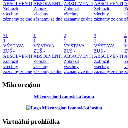
ABSOLVENTI
ABSOLVENTI
ABSOLVENTI
ABSOLVENTI
A
Zobrazit
Zobrazit
Zobrazit
Zobrazit
Z
všechny
všechny
všechny
všechny
v
záznamy ze dne
záznamy ze dne
záznamy ze dne
záznamy ze dne
z
31
1
2
3
4
1
1
1
1
1
VÝSTAVA
VÝSTAVA
VÝSTAVA
VÝSTAVA
V
ZUŠ -
ZUŠ -
ZUŠ -
ZUŠ -
Z
ABSOLVENTI
ABSOLVENTI
ABSOLVENTI
ABSOLVENTI
A
Zobrazit
Zobrazit
Zobrazit
Zobrazit
Z
všechny
všechny
všechny
všechny
v
záznamy ze dne
záznamy ze dne
záznamy ze dne
záznamy ze dne
z
Mikroregion
Mikroregion Ivanovická brána
Virtuální prohlídka