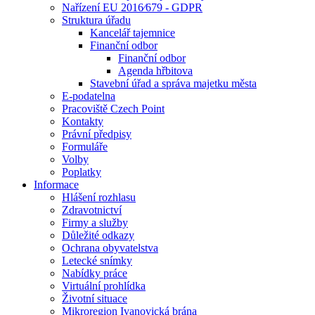
Nařízení EU 2016⁄679 - GDPR
Struktura úřadu
Kancelář tajemnice
Finanční odbor
Finanční odbor
Agenda hřbitova
Stavební úřad a správa majetku města
E-podatelna
Pracoviště Czech Point
Kontakty
Právní předpisy
Formuláře
Volby
Poplatky
Informace
Hlášení rozhlasu
Zdravotnictví
Firmy a služby
Důležité odkazy
Ochrana obyvatelstva
Letecké snímky
Nabídky práce
Virtuální prohlídka
Životní situace
Mikroregion Ivanovická brána