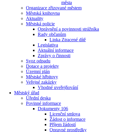
města
Organizace zřizované městem
Městská knihovna
Aktuality
Městská policie
Oprávnění a povinnosti strážníka
Rady občanům
Linka Ztracené dítě
Legislativa
Aktuální informace
Zprávy o činnosti
Svoz odpadu
Dotace a projekty
Územní plán
Městské hřbitovy
Veřejné zakázky
Vhodné uveřejňování
Městský úřad
Úřední deska
Povinné informace
Dokumenty 106
Licenční smlova
Žádost o informace
Příjem žádostí
Opravné prostředky