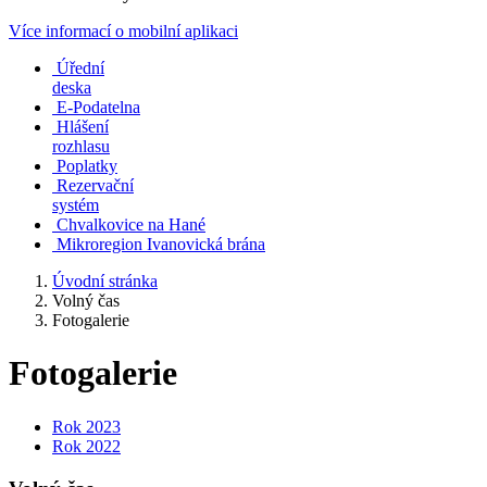
Více informací o mobilní aplikaci
Úřední
deska
E-Podatelna
Hlášení
rozhlasu
Poplatky
Rezervační
systém
Chvalkovice na Hané
Mikroregion Ivanovická brána
Úvodní stránka
Volný čas
Fotogalerie
Fotogalerie
Rok 2023
Rok 2022