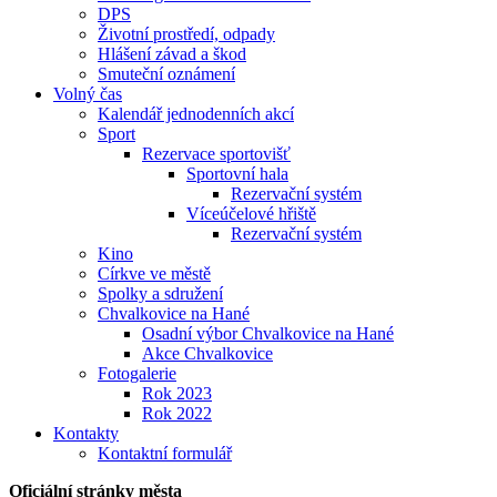
DPS
Životní prostředí, odpady
Hlášení závad a škod
Smuteční oznámení
Volný čas
Kalendář jednodenních akcí
Sport
Rezervace sportovišť
Sportovní hala
Rezervační systém
Víceúčelové hřiště
Rezervační systém
Kino
Církve ve městě
Spolky a sdružení
Chvalkovice na Hané
Osadní výbor Chvalkovice na Hané
Akce Chvalkovice
Fotogalerie
Rok 2023
Rok 2022
Kontakty
Kontaktní formulář
Oficiální stránky města