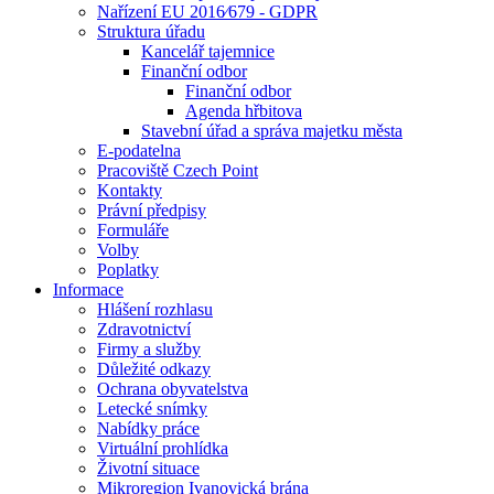
Nařízení EU 2016⁄679 - GDPR
Struktura úřadu
Kancelář tajemnice
Finanční odbor
Finanční odbor
Agenda hřbitova
Stavební úřad a správa majetku města
E-podatelna
Pracoviště Czech Point
Kontakty
Právní předpisy
Formuláře
Volby
Poplatky
Informace
Hlášení rozhlasu
Zdravotnictví
Firmy a služby
Důležité odkazy
Ochrana obyvatelstva
Letecké snímky
Nabídky práce
Virtuální prohlídka
Životní situace
Mikroregion Ivanovická brána