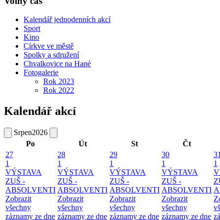
Volný čas
Kalendář jednodenních akcí
Sport
Kino
Církve ve městě
Spolky a sdružení
Chvalkovice na Hané
Fotogalerie
Rok 2023
Rok 2022
Kalendář akcí
Srpen
2026
Po
Út
St
Čt
27
28
29
30
3
1
1
1
1
1
VÝSTAVA
VÝSTAVA
VÝSTAVA
VÝSTAVA
V
ZUŠ -
ZUŠ -
ZUŠ -
ZUŠ -
Z
ABSOLVENTI
ABSOLVENTI
ABSOLVENTI
ABSOLVENTI
A
Zobrazit
Zobrazit
Zobrazit
Zobrazit
Z
všechny
všechny
všechny
všechny
v
záznamy ze dne
záznamy ze dne
záznamy ze dne
záznamy ze dne
z