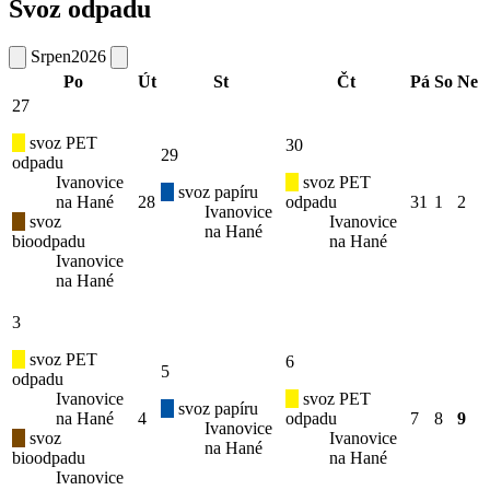
Svoz odpadu
Srpen
2026
Po
Út
St
Čt
Pá
So
Ne
27
svoz PET
30
29
odpadu
Ivanovice
svoz PET
svoz papíru
na Hané
28
odpadu
31
1
2
Ivanovice
svoz
Ivanovice
na Hané
bioodpadu
na Hané
Ivanovice
na Hané
3
svoz PET
6
5
odpadu
Ivanovice
svoz PET
svoz papíru
na Hané
4
odpadu
7
8
9
Ivanovice
svoz
Ivanovice
na Hané
bioodpadu
na Hané
Ivanovice