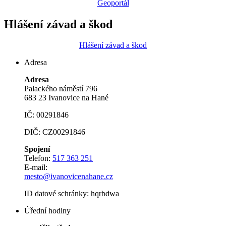
Geoportál
Hlášení závad a škod
Hlášení závad a škod
Adresa
Adresa
Palackého náměstí 796
683 23 Ivanovice na Hané
IČ: 00291846
DIČ: CZ00291846
Spojení
Telefon:
517 363 251
E-mail:
mesto@ivanovicenahane.cz
ID datové schránky: hqrbdwa
Úřední hodiny