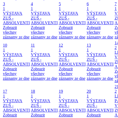
3
4
5
6
7
1
1
1
1
1
VÝSTAVA
VÝSTAVA
VÝSTAVA
VÝSTAVA
V
ZUŠ -
ZUŠ -
ZUŠ -
ZUŠ -
Z
ABSOLVENTI
ABSOLVENTI
ABSOLVENTI
ABSOLVENTI
A
Zobrazit
Zobrazit
Zobrazit
Zobrazit
Z
všechny
všechny
všechny
všechny
v
záznamy ze dne
záznamy ze dne
záznamy ze dne
záznamy ze dne
z
1
10
11
12
13
2
1
1
1
1
L
VÝSTAVA
VÝSTAVA
VÝSTAVA
VÝSTAVA
V
ZUŠ -
ZUŠ -
ZUŠ -
ZUŠ -
Z
ABSOLVENTI
ABSOLVENTI
ABSOLVENTI
ABSOLVENTI
A
Zobrazit
Zobrazit
Zobrazit
Zobrazit
Z
všechny
všechny
všechny
všechny
v
záznamy ze dne
záznamy ze dne
záznamy ze dne
záznamy ze dne
z
2
17
18
19
20
2
1
1
1
1
L
VÝSTAVA
VÝSTAVA
VÝSTAVA
VÝSTAVA
P
ZUŠ -
ZUŠ -
ZUŠ -
ZUŠ -
V
ABSOLVENTI
ABSOLVENTI
ABSOLVENTI
ABSOLVENTI
Z
Zobrazit
Zobrazit
Zobrazit
Zobrazit
A