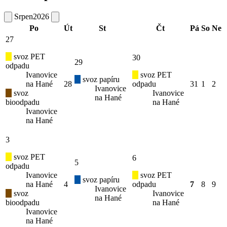
Srpen
2026
Po
Út
St
Čt
Pá
So
Ne
27
svoz PET
30
29
odpadu
Ivanovice
svoz PET
svoz papíru
na Hané
28
odpadu
31
1
2
Ivanovice
svoz
Ivanovice
na Hané
bioodpadu
na Hané
Ivanovice
na Hané
3
svoz PET
6
5
odpadu
Ivanovice
svoz PET
svoz papíru
na Hané
4
odpadu
7
8
9
Ivanovice
svoz
Ivanovice
na Hané
bioodpadu
na Hané
Ivanovice
na Hané