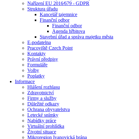
Nařízení EU 2016⁄679 - GDPR
Struktura úřadu
Kancelář tajemnice
Finanční odbor
Finanční odbor
Agenda hřbitova
Stavební úřad a správa majetku města
E-podatelna
Pracoviště Czech Point
Kontakty
Právní předpisy
Formuláře
Volby
Poplatky
Informace
Hlášení rozhlasu
Zdravotnictví
Firmy a služby
Důležité odkazy
Ochrana obyvatelstva
Letecké snímky
Nabídky práce
Virtuální prohlídka
Životní situace
Mikroregion Ivanovická brána