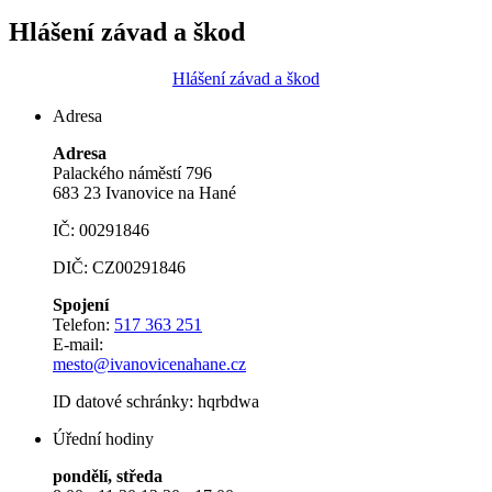
Hlášení závad a škod
Hlášení závad a škod
Adresa
Adresa
Palackého náměstí 796
683 23 Ivanovice na Hané
IČ: 00291846
DIČ: CZ00291846
Spojení
Telefon:
517 363 251
E-mail:
mesto@ivanovicenahane.cz
ID datové schránky: hqrbdwa
Úřední hodiny
pondělí, středa