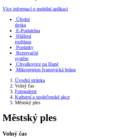
Více informací o mobilní aplikaci
Úřední
deska
E-Podatelna
Hlášení
rozhlasu
Poplatky
Rezervační
systém
Chvalkovice na Hané
Mikroregion Ivanovická brána
Úvodní stránka
Volný čas
Fotogalerie
Kulturní a společenské akce
Městský ples
Městský ples
Volný čas