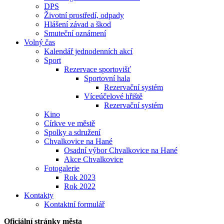
DPS
Životní prostředí, odpady
Hlášení závad a škod
Smuteční oznámení
Volný čas
Kalendář jednodenních akcí
Sport
Rezervace sportovišť
Sportovní hala
Rezervační systém
Víceúčelové hřiště
Rezervační systém
Kino
Církve ve městě
Spolky a sdružení
Chvalkovice na Hané
Osadní výbor Chvalkovice na Hané
Akce Chvalkovice
Fotogalerie
Rok 2023
Rok 2022
Kontakty
Kontaktní formulář
Oficiální stránky města