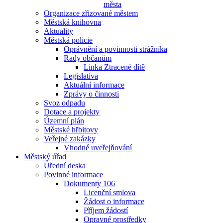
města
Organizace zřizované městem
Městská knihovna
Aktuality
Městská policie
Oprávnění a povinnosti strážníka
Rady občanům
Linka Ztracené dítě
Legislativa
Aktuální informace
Zprávy o činnosti
Svoz odpadu
Dotace a projekty
Územní plán
Městské hřbitovy
Veřejné zakázky
Vhodné uveřejňování
Městský úřad
Úřední deska
Povinné informace
Dokumenty 106
Licenční smlova
Žádost o informace
Příjem žádostí
Opravné prostředky