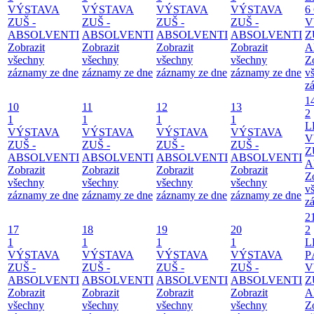
VÝSTAVA
VÝSTAVA
VÝSTAVA
VÝSTAVA
6
ZUŠ -
ZUŠ -
ZUŠ -
ZUŠ -
V
ABSOLVENTI
ABSOLVENTI
ABSOLVENTI
ABSOLVENTI
Z
Zobrazit
Zobrazit
Zobrazit
Zobrazit
A
všechny
všechny
všechny
všechny
Z
záznamy ze dne
záznamy ze dne
záznamy ze dne
záznamy ze dne
v
z
1
10
11
12
13
2
1
1
1
1
L
VÝSTAVA
VÝSTAVA
VÝSTAVA
VÝSTAVA
V
ZUŠ -
ZUŠ -
ZUŠ -
ZUŠ -
Z
ABSOLVENTI
ABSOLVENTI
ABSOLVENTI
ABSOLVENTI
A
Zobrazit
Zobrazit
Zobrazit
Zobrazit
Z
všechny
všechny
všechny
všechny
v
záznamy ze dne
záznamy ze dne
záznamy ze dne
záznamy ze dne
z
2
17
18
19
20
2
1
1
1
1
L
VÝSTAVA
VÝSTAVA
VÝSTAVA
VÝSTAVA
P
ZUŠ -
ZUŠ -
ZUŠ -
ZUŠ -
V
ABSOLVENTI
ABSOLVENTI
ABSOLVENTI
ABSOLVENTI
Z
Zobrazit
Zobrazit
Zobrazit
Zobrazit
A
všechny
všechny
všechny
všechny
Z