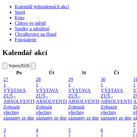
Kalendář jednodenních akcí
Sport
Kino
Církve ve městě
Spolky a sdružení
Chvalkovice na Hané
Fotogalerie
Kalendář akcí
Srpen
2026
Po
Út
St
Čt
27
28
29
30
3
1
1
1
1
1
VÝSTAVA
VÝSTAVA
VÝSTAVA
VÝSTAVA
V
ZUŠ -
ZUŠ -
ZUŠ -
ZUŠ -
Z
ABSOLVENTI
ABSOLVENTI
ABSOLVENTI
ABSOLVENTI
A
Zobrazit
Zobrazit
Zobrazit
Zobrazit
Z
všechny
všechny
všechny
všechny
v
záznamy ze dne
záznamy ze dne
záznamy ze dne
záznamy ze dne
z
7
3
4
5
6
2
1
1
1
1
L