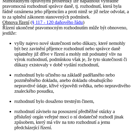
Mimořádnými opravnými prostředky lze napadnout výhradně
pravomocná rozhodnutí správce daně, tj. rozhodnutí, která byla
řádně oznámena jeho příjemcům a proti nimž se již nelze odvolat, a
to za splnění zákonem stanovených podmínek.
Obnova řízení
(
§ 117 - 120 daňového řádu
)
Řízení ukončené pravomocným rozhodnutím může být obnoveno,
jestliže:
vyšly najevo nové skutečnosti nebo důkazy, které nemohly
být bez zavinění příjemce rozhodnutí nebo správce daně
uplatněny již dříve v řízení a mohly mít podstatný vliv na
výrok rozhodnutí, podmínkou však je, že tyto skutečnosti či
důkazy existovaly v době vydání rozhodnutí,
rozhodnutí bylo učiněno na základě padělaného nebo
pozměněného dokladu, anebo dokladu obsahujícího
nepravdivé údaje, křivé výpovědi svědka, nebo nepravdivého
znaleckého posudku,
rozhodnutí bylo dosaženo trestným činem,
rozhodnutí záviselo na posouzení předběžné otázky a
příslušný orgán veřejné moci o ní dodatečně rozhodl jinak
způsobem, který má vliv na toto rozhodnutí a jemu
předcházející řízení.