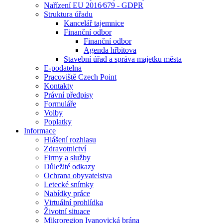
Nařízení EU 2016⁄679 - GDPR
Struktura úřadu
Kancelář tajemnice
Finanční odbor
Finanční odbor
Agenda hřbitova
Stavební úřad a správa majetku města
E-podatelna
Pracoviště Czech Point
Kontakty
Právní předpisy
Formuláře
Volby
Poplatky
Informace
Hlášení rozhlasu
Zdravotnictví
Firmy a služby
Důležité odkazy
Ochrana obyvatelstva
Letecké snímky
Nabídky práce
Virtuální prohlídka
Životní situace
Mikroregion Ivanovická brána