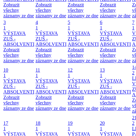
Zobrazit
Zobrazit
Zobrazit
Zobrazit
Z
všechny
všechny
všechny
všechny
v
záznamy ze dne
záznamy ze dne
záznamy ze dne
záznamy ze dne
z
3
4
5
6
7
1
1
1
1
1
VÝSTAVA
VÝSTAVA
VÝSTAVA
VÝSTAVA
V
ZUŠ -
ZUŠ -
ZUŠ -
ZUŠ -
Z
ABSOLVENTI
ABSOLVENTI
ABSOLVENTI
ABSOLVENTI
A
Zobrazit
Zobrazit
Zobrazit
Zobrazit
Z
všechny
všechny
všechny
všechny
v
záznamy ze dne
záznamy ze dne
záznamy ze dne
záznamy ze dne
z
1
10
11
12
13
2
1
1
1
1
L
VÝSTAVA
VÝSTAVA
VÝSTAVA
VÝSTAVA
V
ZUŠ -
ZUŠ -
ZUŠ -
ZUŠ -
Z
ABSOLVENTI
ABSOLVENTI
ABSOLVENTI
ABSOLVENTI
A
Zobrazit
Zobrazit
Zobrazit
Zobrazit
Z
všechny
všechny
všechny
všechny
v
záznamy ze dne
záznamy ze dne
záznamy ze dne
záznamy ze dne
z
2
17
18
19
20
2
1
1
1
1
L
VÝSTAVA
VÝSTAVA
VÝSTAVA
VÝSTAVA
P