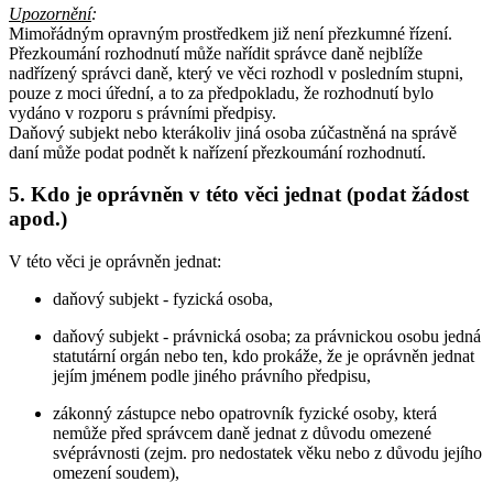
Upozornění
:
Mimořádným opravným prostředkem již není přezkumné řízení.
Přezkoumání rozhodnutí může nařídit správce daně nejblíže
nadřízený správci daně, který ve věci rozhodl v posledním stupni,
pouze z moci úřední, a to za předpokladu, že rozhodnutí bylo
vydáno v rozporu s právními předpisy.
Daňový subjekt nebo kterákoliv jiná osoba zúčastněná na správě
daní může podat podnět k nařízení přezkoumání rozhodnutí.
5. Kdo je oprávněn v této věci jednat (podat žádost
apod.)
V této věci je oprávněn jednat:
daňový subjekt - fyzická osoba,
daňový subjekt - právnická osoba; za právnickou osobu jedná
statutární orgán nebo ten, kdo prokáže, že je oprávněn jednat
jejím jménem podle jiného právního předpisu,
zákonný zástupce nebo opatrovník fyzické osoby, která
nemůže před správcem daně jednat z důvodu omezené
svéprávnosti (zejm. pro nedostatek věku nebo z důvodu jejího
omezení soudem),