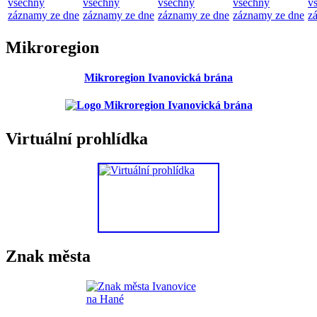
všechny
všechny
všechny
všechny
v
záznamy ze dne
záznamy ze dne
záznamy ze dne
záznamy ze dne
z
Mikroregion
Mikroregion Ivanovická brána
Virtuální prohlídka
Znak města