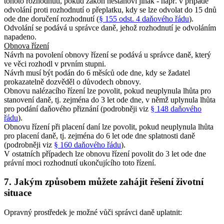
tohoto rozhodnutí, pokud zákon nestanoví jinak - např. v případě
odvolání proti rozhodnutí o přeplatku, kdy se lze odvolat do 15 dnů
ode dne doručení rozhodnutí (
§ 155 odst. 4 daňového řádu
).
Odvolání se podává u správce daně, jehož rozhodnutí je odvoláním
napadeno.
Obnova řízení
Návrh na povolení obnovy řízení se podává u správce daně, který
ve věci rozhodl v prvním stupni.
Návrh musí být podán do 6 měsíců ode dne, kdy se žadatel
prokazatelně dozvěděl o důvodech obnovy.
Obnovu nalézacího řízení lze povolit, pokud neuplynula lhůta pro
stanovení daně, tj. zejména do 3 let ode dne, v němž uplynula lhůta
pro podání daňového přiznání (podrobněji viz
§ 148 daňového
řádu
).
Obnovu řízení při placení daní lze povolit, pokud neuplynula lhůta
pro placení daně, tj. zejména do 6 let ode dne splatnosti daně
(podrobněji viz
§ 160 daňového řádu
).
V ostatních případech lze obnovu řízení povolit do 3 let ode dne
právní moci rozhodnutí ukončujícího toto řízení.
7. Jakým způsobem můžete zahájit řešení životní
situace
Opravný prostředek je možné vůči správci daně uplatnit: