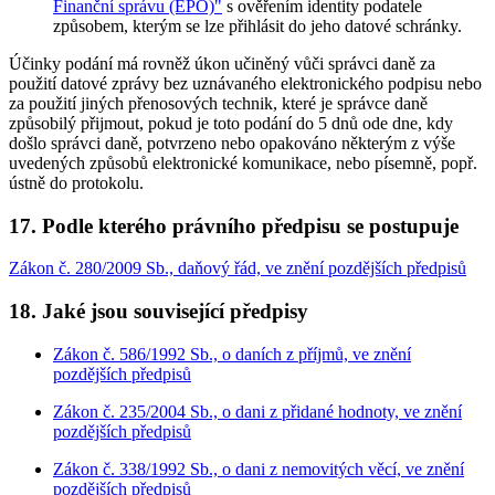
Finanční správu (EPO)"
s ověřením identity podatele
způsobem, kterým se lze přihlásit do jeho datové schránky.
Účinky podání má rovněž úkon učiněný vůči správci daně za
použití datové zprávy bez uznávaného elektronického podpisu nebo
za použití jiných přenosových technik, které je správce daně
způsobilý přijmout, pokud je toto podání do 5 dnů ode dne, kdy
došlo správci daně, potvrzeno nebo opakováno některým z výše
uvedených způsobů elektronické komunikace, nebo písemně, popř.
ústně do protokolu.
17. Podle kterého právního předpisu se postupuje
Zákon č. 280/2009 Sb., daňový řád, ve znění pozdějších předpisů
18. Jaké jsou související předpisy
Zákon č. 586/1992 Sb., o daních z příjmů, ve znění
pozdějších předpisů
Zákon č. 235/2004 Sb., o dani z přidané hodnoty, ve znění
pozdějších předpisů
Zákon č. 338/1992 Sb., o dani z nemovitých věcí, ve znění
pozdějších předpisů