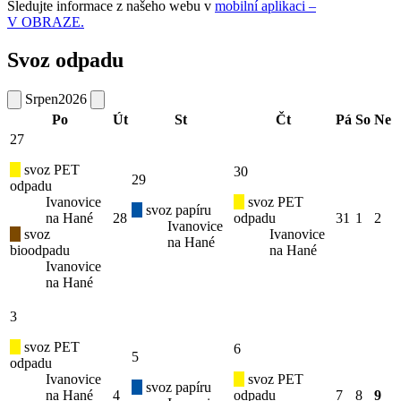
Sledujte informace z našeho webu v
mobilní aplikaci –
V OBRAZE.
Svoz odpadu
Srpen
2026
Po
Út
St
Čt
Pá
So
Ne
27
svoz PET
30
29
odpadu
Ivanovice
svoz PET
svoz papíru
na Hané
28
odpadu
31
1
2
Ivanovice
svoz
Ivanovice
na Hané
bioodpadu
na Hané
Ivanovice
na Hané
3
svoz PET
6
5
odpadu
Ivanovice
svoz PET
svoz papíru
na Hané
4
odpadu
7
8
9