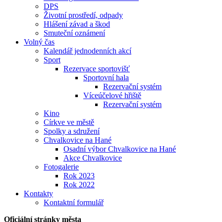
DPS
Životní prostředí, odpady
Hlášení závad a škod
Smuteční oznámení
Volný čas
Kalendář jednodenních akcí
Sport
Rezervace sportovišť
Sportovní hala
Rezervační systém
Víceúčelové hřiště
Rezervační systém
Kino
Církve ve městě
Spolky a sdružení
Chvalkovice na Hané
Osadní výbor Chvalkovice na Hané
Akce Chvalkovice
Fotogalerie
Rok 2023
Rok 2022
Kontakty
Kontaktní formulář
Oficiální stránky města