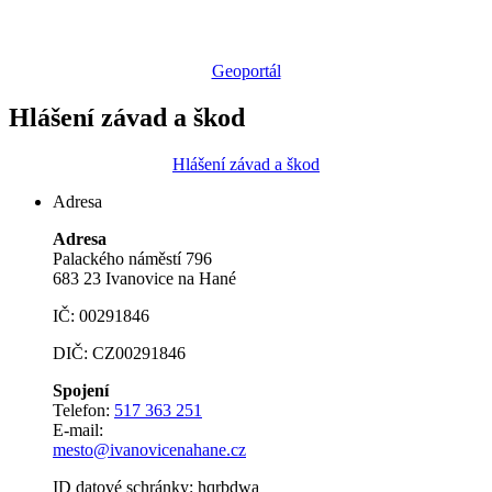
Geoportál
Hlášení závad a škod
Hlášení závad a škod
Adresa
Adresa
Palackého náměstí 796
683 23 Ivanovice na Hané
IČ: 00291846
DIČ: CZ00291846
Spojení
Telefon:
517 363 251
E-mail:
mesto@ivanovicenahane.cz
ID datové schránky: hqrbdwa