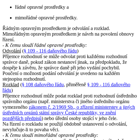
řádné opravné prostředky a
mimořádné opravné prostředky.
Řádným opravným prostředkem je odvolání a rozklad.
Mimořádným opravným prostředkem je návrh na povolení obnovy
řízení.
- K čemu slouží řádné opravné prostředky:
Odvolání
(
§ 109 - 116 daňového řádu
)
Příjemce rozhodnutí se může odvolat proti každému rozhodnutí
správce daně, pokud zákon nestanoví jinak, za předpokladu, že
dospěje k závěru, že správce daně při jeho vydání pochybil.
Poučení o možnosti podání odvolání je uvedeno na každém
stejnopisu rozhodnutí.
Rozklad
(
§ 108 daňového řádu
, přiměřeně
§ 109 - 116 daňového
řádu
)
Příjemce rozhodnutí může podat rozklad proti rozhodnutí ústředního
správního orgánu (např. ministerstva či jiného ústředního orgánu
vymezeného
zákonem č. 2/1969 Sb., o zřízení ministerstev a jiných
ústředních orgánů státní správy České republiky, ve znění
pozdějších předpisů
) nebo úřední osoby stojící v jeho čele.
Na řízení o rozkladu se použijí obdobně ustanovení o odvolání,
nevylučuje-li to povaha věci.
- K čemu slouží mimořádné opravné prostředky: