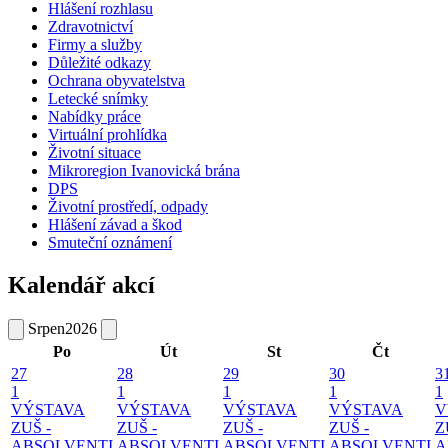
Hlášení rozhlasu
Zdravotnictví
Firmy a služby
Důležité odkazy
Ochrana obyvatelstva
Letecké snímky
Nabídky práce
Virtuální prohlídka
Životní situace
Mikroregion Ivanovická brána
DPS
Životní prostředí, odpady
Hlášení závad a škod
Smuteční oznámení
Kalendář akcí
Srpen
2026
Po
Út
St
Čt
27
28
29
30
3
1
1
1
1
1
VÝSTAVA
VÝSTAVA
VÝSTAVA
VÝSTAVA
V
ZUŠ -
ZUŠ -
ZUŠ -
ZUŠ -
Z
ABSOLVENTI
ABSOLVENTI
ABSOLVENTI
ABSOLVENTI
A