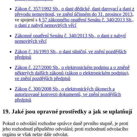
Zákon č. 357/1992 Sb., o dani dědické, dani darovací a dani z
převodu nemovitostí, ve znění účinném do 31. prosince 2013
,
ve spojení s
§ 57 zákonného opatření Senátu č. 340/2013 Sb.,
o dani z nabytí nemovitých věcí
Zákonné opatření Senátu č. 340/2013 Sb., o dani z nabytí
nemovitých věcí
Zákon č. 16/1993 Sb., o dani silniční, ve znění pozdějších
předpisů
Zákon č. 227/2000 Sb., o elektronickém podpisu a o změně
některých dalších zákonů (zákon o elektronickém podpisu),
ve znění pozdějších předpisů
Zákon č. 300/2008 Sb., o elektronických úkonech a
autorizované konverzi dokumentů, ve znění pozdějších
předpisů
19. Jaké jsou opravné prostředky a jak se uplatňují
Pokud o odvolání rozhodne správce daně prvního stupně, je proti
jeho rozhodnutí připuštěno odvolání; proti rozhodnutí odvolacího
orgánu se však nelze dále odvolat.