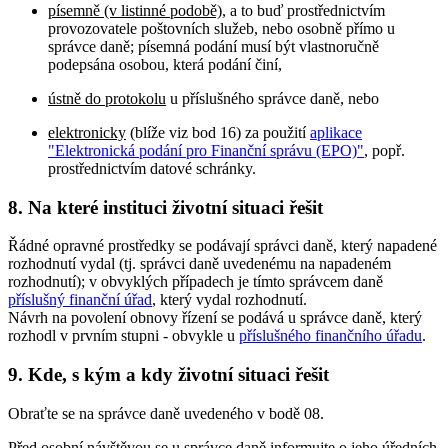
písemně (v listinné podobě)
, a to buď prostřednictvím
provozovatele poštovních služeb, nebo osobně přímo u
správce daně; písemná podání musí být vlastnoručně
podepsána osobou, která podání činí,
ústně do protokolu
u příslušného správce daně, nebo
elektronicky
(blíže viz bod 16) za použití
aplikace
"Elektronická podání pro Finanční správu (EPO)"
, popř.
prostřednictvím datové schránky.
8. Na které instituci životní situaci řešit
Řádné opravné prostředky se podávají správci daně, který napadené
rozhodnutí vydal (tj. správci daně uvedenému na napadeném
rozhodnutí); v obvyklých případech je tímto správcem daně
příslušný finanční úřad
, který vydal rozhodnutí.
Návrh na povolení obnovy řízení se podává u správce daně, který
rozhodl v prvním stupni - obvykle u
příslušného finančního úřadu
.
9. Kde, s kým a kdy životní situaci řešit
Obraťte se na správce daně uvedeného v bodě 08.
Před osobní návštěvou se u správce daně informujte o jeho úředních