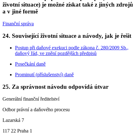
životní situace) je možné získat také z jiných zdrojů
a v jiné formě
Finanční správa
24. Související životní situace a návody, jak je řešit
Postup při daňové exekuci podle zákona č. 280/2009 Sb.,
daňový řád, ve znění pozdějších předpisů
Posečkání daně
Prominutí (příslušenství) daně
25. Za správnost návodu odpovídá útvar
Generální finanční ředitelství
Odbor právní a daňového procesu
Lazarská 7
117 22 Praha 1