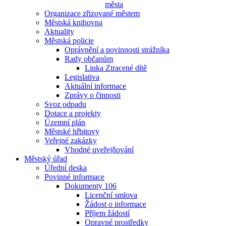
města
Organizace zřizované městem
Městská knihovna
Aktuality
Městská policie
Oprávnění a povinnosti strážníka
Rady občanům
Linka Ztracené dítě
Legislativa
Aktuální informace
Zprávy o činnosti
Svoz odpadu
Dotace a projekty
Územní plán
Městské hřbitovy
Veřejné zakázky
Vhodné uveřejňování
Městský úřad
Úřední deska
Povinné informace
Dokumenty 106
Licenční smlova
Žádost o informace
Příjem žádostí
Opravné prostředky