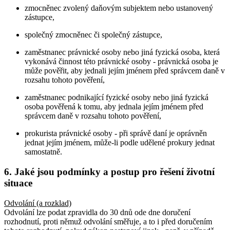
zmocněnec zvolený daňovým subjektem nebo ustanovený
zástupce,
společný zmocněnec či společný zástupce,
zaměstnanec právnické osoby nebo jiná fyzická osoba, která
vykonává činnost této právnické osoby - právnická osoba je
může pověřit, aby jednali jejím jménem před správcem daně v
rozsahu tohoto pověření,
zaměstnanec podnikající fyzické osoby nebo jiná fyzická
osoba pověřená k tomu, aby jednala jejím jménem před
správcem daně v rozsahu tohoto pověření,
prokurista právnické osoby - při správě daní je oprávněn
jednat jejím jménem, může-li podle udělené prokury jednat
samostatně.
6. Jaké jsou podmínky a postup pro řešení životní
situace
Odvolání (a rozklad)
Odvolání lze podat zpravidla do 30 dnů ode dne doručení
rozhodnutí, proti němuž odvolání směřuje, a to i před doručením