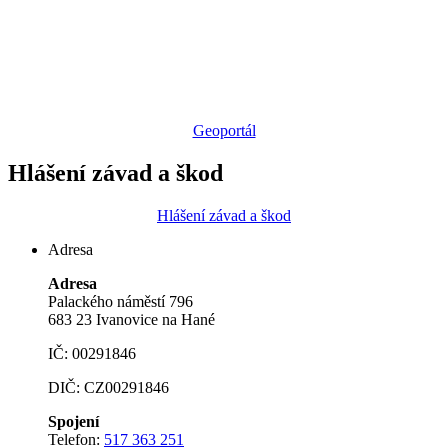
Geoportál
Hlášení závad a škod
Hlášení závad a škod
Adresa
Adresa
Palackého náměstí 796
683 23 Ivanovice na Hané
IČ: 00291846
DIČ: CZ00291846
Spojení
Telefon:
517 363 251