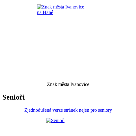
Znak města Ivanovice
Senioři
Zjednodušená verze stránek nejen pro seniory