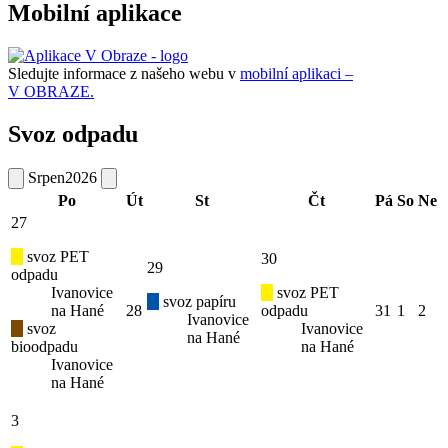
Mobilní aplikace
Sledujte informace z našeho webu v
mobilní aplikaci –
V OBRAZE.
Svoz odpadu
Srpen
2026
Po
Út
St
Čt
Pá
So
Ne
27
svoz PET
30
29
odpadu
Ivanovice
svoz PET
svoz papíru
na Hané
28
odpadu
31
1
2
Ivanovice
svoz
Ivanovice
na Hané
bioodpadu
na Hané
Ivanovice
na Hané
3