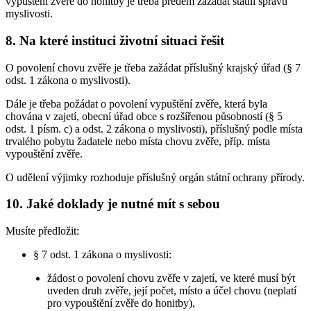
vypuštění zvěře do honitby je třeba předem zažádat státní správu
myslivosti.
8. Na které instituci životní situaci řešit
O povolení chovu zvěře je třeba zažádat příslušný krajský úřad (§ 7
odst. 1 zákona o myslivosti).
Dále je třeba požádat o povolení vypuštění zvěře, která byla
chována v zajetí, obecní úřad obce s rozšířenou působností (§ 5
odst. 1 písm. c) a odst. 2 zákona o myslivosti), příslušný podle místa
trvalého pobytu žadatele nebo místa chovu zvěře, příp. místa
vypouštění zvěře.
O udělení výjimky rozhoduje příslušný orgán státní ochrany přírody.
10. Jaké doklady je nutné mít s sebou
Musíte předložit:
§ 7 odst. 1 zákona o myslivosti:
žádost o povolení chovu zvěře v zajetí, ve které musí být
uveden druh zvěře, její počet, místo a účel chovu (neplatí
pro vypouštění zvěře do honitby),