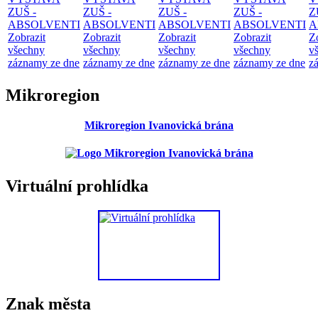
ZUŠ -
ZUŠ -
ZUŠ -
ZUŠ -
Z
ABSOLVENTI
ABSOLVENTI
ABSOLVENTI
ABSOLVENTI
A
Zobrazit
Zobrazit
Zobrazit
Zobrazit
Z
všechny
všechny
všechny
všechny
v
záznamy ze dne
záznamy ze dne
záznamy ze dne
záznamy ze dne
z
Mikroregion
Mikroregion Ivanovická brána
Virtuální prohlídka
Znak města