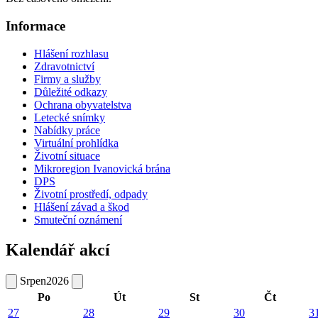
Informace
Hlášení rozhlasu
Zdravotnictví
Firmy a služby
Důležité odkazy
Ochrana obyvatelstva
Letecké snímky
Nabídky práce
Virtuální prohlídka
Životní situace
Mikroregion Ivanovická brána
DPS
Životní prostředí, odpady
Hlášení závad a škod
Smuteční oznámení
Kalendář akcí
Srpen
2026
Po
Út
St
Čt
27
28
29
30
3