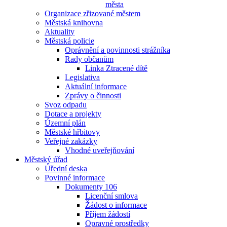
města
Organizace zřizované městem
Městská knihovna
Aktuality
Městská policie
Oprávnění a povinnosti strážníka
Rady občanům
Linka Ztracené dítě
Legislativa
Aktuální informace
Zprávy o činnosti
Svoz odpadu
Dotace a projekty
Územní plán
Městské hřbitovy
Veřejné zakázky
Vhodné uveřejňování
Městský úřad
Úřední deska
Povinné informace
Dokumenty 106
Licenční smlova
Žádost o informace
Příjem žádostí
Opravné prostředky