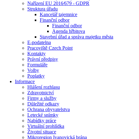
Nařízení EU 2016⁄679 - GDPR
Struktura úřadu
Kancelář tajemnice
Finanční odbor
Finanční odbor
Agenda hřbitova
Stavební úřad a správa majetku města
E-podatelna
Pracoviště Czech Point
Kontakty
Právní předpisy
Formuláře
Volby
Poplatky
Informace
Hlášení rozhlasu
Zdravotnictví
Firmy a služby
Důležité odkazy
Ochrana obyvatelstva
Letecké snímky
Nabídky práce
Virtuální prohlídka
Životní situace
Mikroregion Ivanovická brána