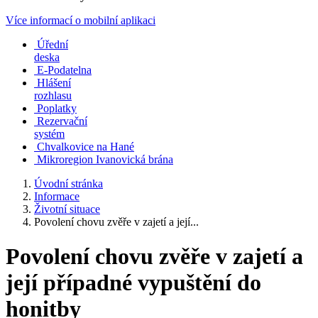
Více informací o mobilní aplikaci
Úřední
deska
E-Podatelna
Hlášení
rozhlasu
Poplatky
Rezervační
systém
Chvalkovice na Hané
Mikroregion Ivanovická brána
Úvodní stránka
Informace
Životní situace
Povolení chovu zvěře v zajetí a její...
Povolení chovu zvěře v zajetí a
její případné vypuštění do
honitby