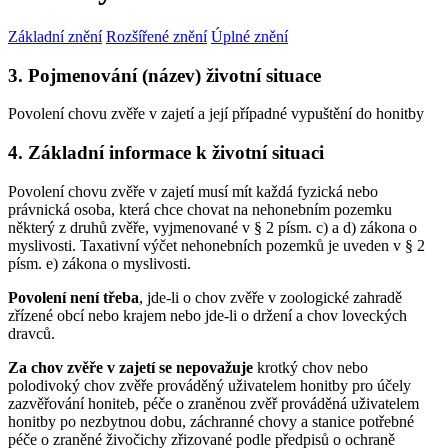
Základní znění
Rozšířené znění
Úplné znění
3. Pojmenování (název) životní situace
Povolení chovu zvěře v zajetí a její případné vypuštění do honitby
4. Základní informace k životní situaci
Povolení chovu zvěře v zajetí musí mít každá fyzická nebo
právnická osoba, která chce chovat na nehonebním pozemku
některý z druhů zvěře, vyjmenované v § 2 písm. c) a d) zákona o
myslivosti. Taxativní výčet nehonebních pozemků je uveden v § 2
písm. e) zákona o myslivosti.
Povolení není třeba
, jde-li o chov zvěře v zoologické zahradě
zřízené obcí nebo krajem nebo jde-li o držení a chov loveckých
dravců.
Za chov zvěře v zajetí se nepovažuje
krotký chov nebo
polodivoký chov zvěře prováděný uživatelem honitby pro účely
zazvěřování honiteb, péče o zraněnou zvěř prováděná uživatelem
honitby po nezbytnou dobu, záchranné chovy a stanice potřebné
péče o zraněné živočichy zřizované podle předpisů o ochraně