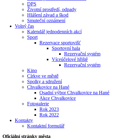
DPS
Životní prostředí, odpady
Hlášení závad a škod
Smuteční oznámení
Volný čas
Kalendář jednodenních akcí
Sport
Rezervace sportovišť
Sportovní hala
Rezervační systém
Víceúčelové hřiště
Rezervační systém
Kino
Církve ve městě
Spolky a sdružení
Chvalkovice na Hané
Osadní výbor Chvalkovice na Hané
Akce Chvalkovice
Fotogalerie
Rok 2023
Rok 2022
Kontakty
Kontaktní formulář
Oficiální stránky města