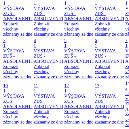
1
1
1
1
1
VÝSTAVA
VÝSTAVA
VÝSTAVA
VÝSTAVA
V
ZUŠ -
ZUŠ -
ZUŠ -
ZUŠ -
Z
ABSOLVENTI
ABSOLVENTI
ABSOLVENTI
ABSOLVENTI
A
Zobrazit
Zobrazit
Zobrazit
Zobrazit
Z
všechny
všechny
všechny
všechny
v
záznamy ze dne
záznamy ze dne
záznamy ze dne
záznamy ze dne
z
3
4
5
6
7
1
1
1
1
1
VÝSTAVA
VÝSTAVA
VÝSTAVA
VÝSTAVA
V
ZUŠ -
ZUŠ -
ZUŠ -
ZUŠ -
Z
ABSOLVENTI
ABSOLVENTI
ABSOLVENTI
ABSOLVENTI
A
Zobrazit
Zobrazit
Zobrazit
Zobrazit
Z
všechny
všechny
všechny
všechny
v
záznamy ze dne
záznamy ze dne
záznamy ze dne
záznamy ze dne
z
1
10
11
12
13
2
1
1
1
1
L
VÝSTAVA
VÝSTAVA
VÝSTAVA
VÝSTAVA
V
ZUŠ -
ZUŠ -
ZUŠ -
ZUŠ -
Z
ABSOLVENTI
ABSOLVENTI
ABSOLVENTI
ABSOLVENTI
A
Zobrazit
Zobrazit
Zobrazit
Zobrazit
Z
všechny
všechny
všechny
všechny
v
záznamy ze dne
záznamy ze dne
záznamy ze dne
záznamy ze dne
z