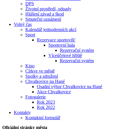
DPS
Životní prostředí, odpady
Hlášení závad a škod
Smuteční oznámení
Volný čas
Kalendář jednodenních akcí
Sport
Rezervace sportovišť
Sportovní hala
Rezervační systém
Víceúčelové hřiště
Rezervační systém
Kino
Církve ve městě
Spolky a sdružení
Chvalkovice na Hané
Osadní výbor Chvalkovice na Hané
Akce Chvalkovice
Fotogalerie
Rok 2023
Rok 2022
Kontakty
Kontaktní formulář
Oficiální stránky města