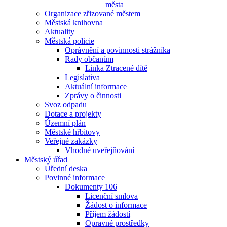
města
Organizace zřizované městem
Městská knihovna
Aktuality
Městská policie
Oprávnění a povinnosti strážníka
Rady občanům
Linka Ztracené dítě
Legislativa
Aktuální informace
Zprávy o činnosti
Svoz odpadu
Dotace a projekty
Územní plán
Městské hřbitovy
Veřejné zakázky
Vhodné uveřejňování
Městský úřad
Úřední deska
Povinné informace
Dokumenty 106
Licenční smlova
Žádost o informace
Příjem žádostí
Opravné prostředky