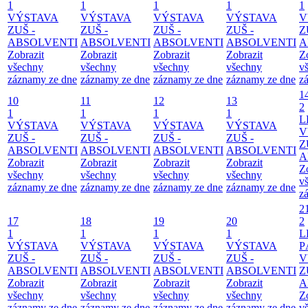
1
1
1
1
1
VÝSTAVA
VÝSTAVA
VÝSTAVA
VÝSTAVA
V
ZUŠ -
ZUŠ -
ZUŠ -
ZUŠ -
Z
ABSOLVENTI
ABSOLVENTI
ABSOLVENTI
ABSOLVENTI
A
Zobrazit
Zobrazit
Zobrazit
Zobrazit
Z
všechny
všechny
všechny
všechny
v
záznamy ze dne
záznamy ze dne
záznamy ze dne
záznamy ze dne
z
1
10
11
12
13
2
1
1
1
1
L
VÝSTAVA
VÝSTAVA
VÝSTAVA
VÝSTAVA
V
ZUŠ -
ZUŠ -
ZUŠ -
ZUŠ -
Z
ABSOLVENTI
ABSOLVENTI
ABSOLVENTI
ABSOLVENTI
A
Zobrazit
Zobrazit
Zobrazit
Zobrazit
Z
všechny
všechny
všechny
všechny
v
záznamy ze dne
záznamy ze dne
záznamy ze dne
záznamy ze dne
z
2
17
18
19
20
2
1
1
1
1
L
VÝSTAVA
VÝSTAVA
VÝSTAVA
VÝSTAVA
P
ZUŠ -
ZUŠ -
ZUŠ -
ZUŠ -
V
ABSOLVENTI
ABSOLVENTI
ABSOLVENTI
ABSOLVENTI
Z
Zobrazit
Zobrazit
Zobrazit
Zobrazit
A
všechny
všechny
všechny
všechny
Z
záznamy ze dne
záznamy ze dne
záznamy ze dne
záznamy ze dne
v