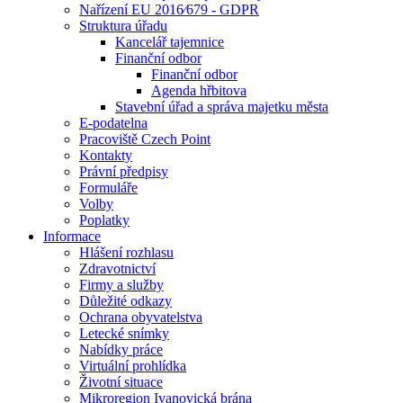
Nařízení EU 2016⁄679 - GDPR
Struktura úřadu
Kancelář tajemnice
Finanční odbor
Finanční odbor
Agenda hřbitova
Stavební úřad a správa majetku města
E-podatelna
Pracoviště Czech Point
Kontakty
Právní předpisy
Formuláře
Volby
Poplatky
Informace
Hlášení rozhlasu
Zdravotnictví
Firmy a služby
Důležité odkazy
Ochrana obyvatelstva
Letecké snímky
Nabídky práce
Virtuální prohlídka
Životní situace
Mikroregion Ivanovická brána