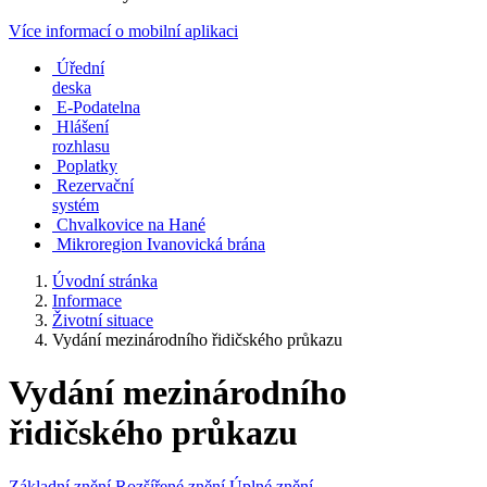
Více informací o mobilní aplikaci
Úřední
deska
E-Podatelna
Hlášení
rozhlasu
Poplatky
Rezervační
systém
Chvalkovice na Hané
Mikroregion Ivanovická brána
Úvodní stránka
Informace
Životní situace
Vydání mezinárodního řidičského průkazu
Vydání mezinárodního
řidičského průkazu
Základní znění
Rozšířené znění
Úplné znění