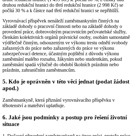
druhou redukční hranici do třetí redukční hranice (2 998 Kč) se
počítá 30 % a k částce nad třetí redukční hranici se nepřihlíží.
Vyrovnávací příspěvek nenáleží zaměstnankyním činných na
základě dohody o pracovní činnosti nebo na základě dohody o
provedení práce, dobrovolným pracovnicím pečovatelské služby,
členkám kolektivních orgánů právnické osoby, osobám samostatně
výdělečně činným, odsouzeným ve výkonu trestu odnětí svobody
zařazených do práce nebo zařazených do práce ve výkonu
zabezpečovací detence, účastným pojištění z důvodu výkonu
zaměstnání malého rozsahu, žákyním nebo studentkám, pokud
zaměstnání spadá výlučně do období školních prázdnin nebo
prázdnin, zahraničním zaměstnancům.
5. Kdo je oprávněn v této věci jednat (podat žádost
apod.)
Zaměstnankyně, která přiznání vyrovnávacího příspěvku v
těhotenství a mateřství uplatňuje.
6. Jaké jsou podmínky a postup pro řešení životní
situace
1. Dočasné převedení zaměstnankyně na jinou práci, protože práce,