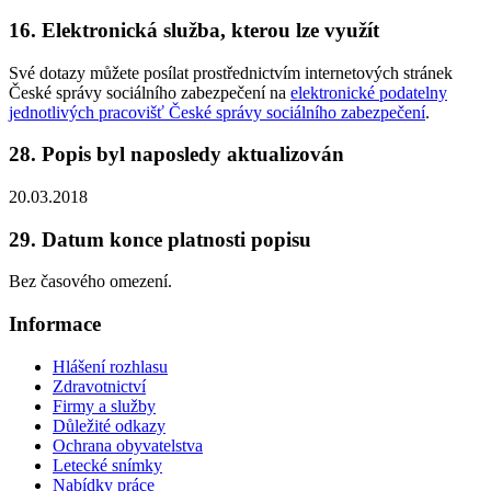
16. Elektronická služba, kterou lze využít
Své dotazy můžete posílat prostřednictvím internetových stránek
České správy sociálního zabezpečení na
elektronické podatelny
jednotlivých pracovišť České správy sociálního zabezpečení
.
28. Popis byl naposledy aktualizován
20.03.2018
29. Datum konce platnosti popisu
Bez časového omezení.
Informace
Hlášení rozhlasu
Zdravotnictví
Firmy a služby
Důležité odkazy
Ochrana obyvatelstva
Letecké snímky
Nabídky práce