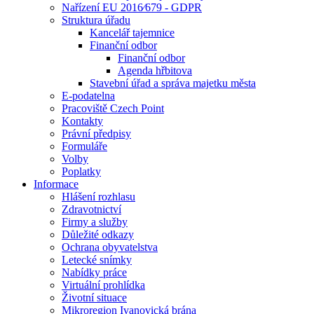
Nařízení EU 2016⁄679 - GDPR
Struktura úřadu
Kancelář tajemnice
Finanční odbor
Finanční odbor
Agenda hřbitova
Stavební úřad a správa majetku města
E-podatelna
Pracoviště Czech Point
Kontakty
Právní předpisy
Formuláře
Volby
Poplatky
Informace
Hlášení rozhlasu
Zdravotnictví
Firmy a služby
Důležité odkazy
Ochrana obyvatelstva
Letecké snímky
Nabídky práce
Virtuální prohlídka
Životní situace
Mikroregion Ivanovická brána