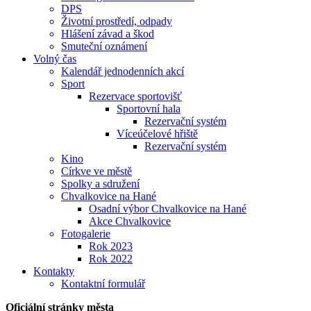
DPS
Životní prostředí, odpady
Hlášení závad a škod
Smuteční oznámení
Volný čas
Kalendář jednodenních akcí
Sport
Rezervace sportovišť
Sportovní hala
Rezervační systém
Víceúčelové hřiště
Rezervační systém
Kino
Církve ve městě
Spolky a sdružení
Chvalkovice na Hané
Osadní výbor Chvalkovice na Hané
Akce Chvalkovice
Fotogalerie
Rok 2023
Rok 2022
Kontakty
Kontaktní formulář
Oficiální stránky města