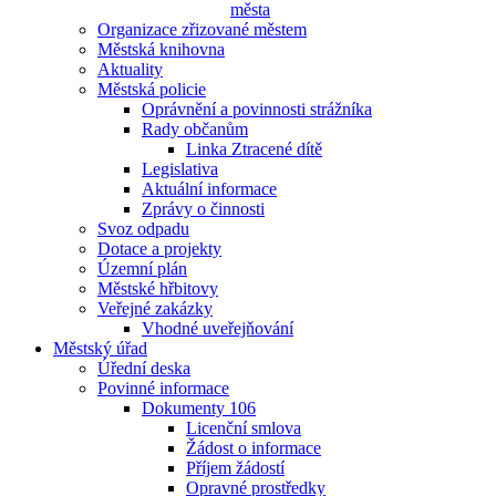
města
Organizace zřizované městem
Městská knihovna
Aktuality
Městská policie
Oprávnění a povinnosti strážníka
Rady občanům
Linka Ztracené dítě
Legislativa
Aktuální informace
Zprávy o činnosti
Svoz odpadu
Dotace a projekty
Územní plán
Městské hřbitovy
Veřejné zakázky
Vhodné uveřejňování
Městský úřad
Úřední deska
Povinné informace
Dokumenty 106
Licenční smlova
Žádost o informace
Příjem žádostí
Opravné prostředky