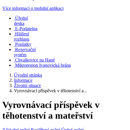
Více informací o mobilní aplikaci
Úřední
deska
E-Podatelna
Hlášení
rozhlasu
Poplatky
Rezervační
systém
Chvalkovice na Hané
Mikroregion Ivanovická brána
Úvodní stránka
Informace
Životní situace
Vyrovnávací příspěvek v těhotenství a...
Vyrovnávací příspěvek v
těhotenství a mateřství
Základní znění
Rozšířené znění
Úplné znění