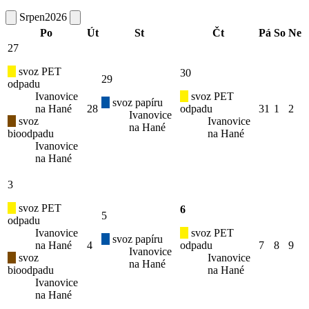
Srpen
2026
Po
Út
St
Čt
Pá
So
Ne
27
svoz PET
30
29
odpadu
Ivanovice
svoz PET
svoz papíru
na Hané
28
odpadu
31
1
2
Ivanovice
svoz
Ivanovice
na Hané
bioodpadu
na Hané
Ivanovice
na Hané
3
svoz PET
6
5
odpadu
Ivanovice
svoz PET
svoz papíru
na Hané
4
odpadu
7
8
9
Ivanovice
svoz
Ivanovice
na Hané
bioodpadu
na Hané
Ivanovice
na Hané