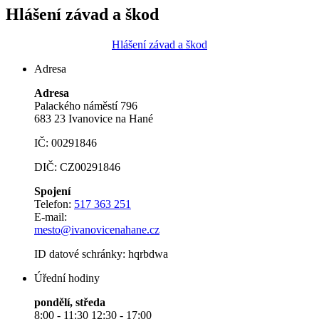
Hlášení závad a škod
Hlášení závad a škod
Adresa
Adresa
Palackého náměstí 796
683 23 Ivanovice na Hané
IČ: 00291846
DIČ: CZ00291846
Spojení
Telefon:
517 363 251
E-mail:
mesto@ivanovicenahane.cz
ID datové schránky: hqrbdwa
Úřední hodiny
pondělí, středa
8:00 - 11:30 12:30 - 17:00