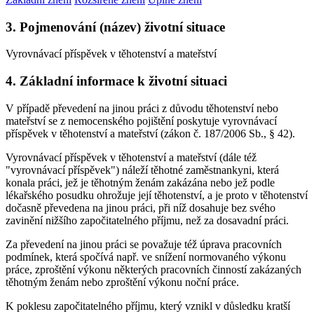
3. Pojmenování (název) životní situace
Vyrovnávací příspěvek v těhotenství a mateřství
4. Základní informace k životní situaci
V případě převedení na jinou práci z důvodu těhotenství nebo
mateřství se z nemocenského pojištění poskytuje vyrovnávací
příspěvek v těhotenství a mateřství (zákon č. 187/2006 Sb., § 42).
Vyrovnávací příspěvek v těhotenství a mateřství (dále též
"vyrovnávací příspěvek") náleží těhotné zaměstnankyni, která
konala práci, jež je těhotným ženám zakázána nebo jež podle
lékařského posudku ohrožuje její těhotenství, a je proto v těhotenství
dočasně převedena na jinou práci, při níž dosahuje bez svého
zavinění nižšího započitatelného příjmu, než za dosavadní práci.
Za převedení na jinou práci se považuje též úprava pracovních
podmínek, která spočívá např. ve snížení normovaného výkonu
práce, zproštění výkonu některých pracovních činností zakázaných
těhotným ženám nebo zproštění výkonu noční práce.
K poklesu započitatelného příjmu, který vznikl v důsledku kratší