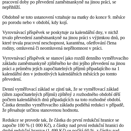
pracovní doby po převedení zaměstnankyně na jinou práci, se
nepřihlíží.
Obdobně se toto ustanovení vztahuje na matky do konce 9. měsíce
po porodu nebo v období, kdy kojí.
Vyrovnávací příspěvek se poskytuje za kalendářní dny, v nichž
trvalo převedení zaměstnankyně na jinou práci s výjimkou dnů, po
které trvala pracovní neschopnost, karanténa, ošetřování člena
rodiny, omluvená či neomluvená nepřítomnost v práci.
Vyrovnávací příspěvek se stanoví jako rozdíl denního vyměřovacího
základu zaměstnankyně zjištěného ke dni jejího převedení na jinou
práci a průměru jejích započitatelných příjmů připadajícího na 1
kalendářní den v jednotlivých kalendářních měsících po tomto
převedení.
Denní vyměřovací základ se zjistí tak, že se vyměřovací základ
(úhrn započitatelných příjmů) zjištěný z rozhodného období dělí
počtem kalendářních dnů připadajících na toto rozhodné období.
Částka denního vyměřovacího základu podléhá redukci v případě,
že přesahuje určitou stanovenou hodnotu.
Redukce se provede tak, že částka do první redukční hranice se
započte 100 % (1 000 Kč), z částky nad první redukční hranici do
druhé redukční hranice (1 499 Kč) se počítá 60 %, z částky nad