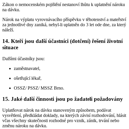
Zákon o nemocenském pojištění nestanoví lhůtu k uplatnění nároku
na dávku.
Nárok na výplatu vyrovnávacího příspěvku v těhotenství a mateřství
za jednotlivé dny zaniká, nebyl-li uplatněn do 3 let ode dne, za který
náleží.
14. Kteří jsou další účastníci (dotčení) řešení životní
situace
Dalšími účastníky jsou:
zaměstnavatel,
ošetřující lékař,
OSSZ/ PSSZ/ MSSZ Brno.
15. Jaké další činnosti jsou po žadateli požadovány
Uplatňovat nárok na dávku stanoveným způsobem, podávat
vysvětlení, předkládat doklady, na kterých závisí rozhodování, hlásit
včas všechny skutečnosti rozhodné pro vznik, zánik, trvání nebo
změnu nároku na dávku.