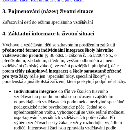
3. Pojmenování (název) životní situace
Zařazování dětí do režimu speciálního vzdělávání
4. Základní informace k životní situaci
Výchovu a vzdělávání dětí se zdravotním postižením zajišťují
přednostně formou individuální integrace školy hlavního
vzdělávacího proudu
[§ 36 odst. 5 zákona č. 561/2004 Sb., o
předškolním, základním, středním, vyšším odborném a jiném
vzdělávání (školský zákon), ve znění pozdějších předpisů], dále
potom
třídy (skupinová integrace)
a školy samostatně zřízené
pro tyto žáky
(dále jen "speciální třídy, speciální školy") a
poradenská a jiná školská zařízení, která poskytují podpůrné služby.
Individuální integrace
do tříd ve školách hlavního
vzdělávacího proudu probíhá se současným zajištěním
odpovídajících vzdělávacích podmínek a nezbytné speciálně
pedagogické nebo psychologické péče. Jedná se o
upřednostněnou volbu, vyhodnocují se však reálné možnosti
uspokojování speciálních vzdělávacích potřeb žáka. Při
výběru vzdělávací cesty žáka je vždy rozhodující vyjádření
rodičů. Integrovaní žáci jsou zpravidla vzděláváni podle