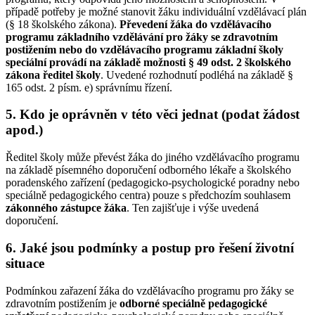
případě potřeby je možné stanovit žáku individuální vzdělávací plán
(§ 18 školského zákona).
Převedení žáka do vzdělávacího
programu základního vzdělávání pro žáky se zdravotním
postižením nebo do vzdělávacího programu základní školy
speciální provádí na základě možnosti § 49 odst. 2 školského
zákona ředitel školy
. Uvedené rozhodnutí podléhá na základě §
165 odst. 2 písm. e) správnímu řízení.
5. Kdo je oprávněn v této věci jednat (podat žádost
apod.)
Ředitel školy může převést žáka do jiného vzdělávacího programu
na základě písemného doporučení odborného lékaře a školského
poradenského zařízení (pedagogicko-psychologické poradny nebo
speciálně pedagogického centra) pouze s předchozím souhlasem
zákonného zástupce žáka
. Ten zajišťuje i výše uvedená
doporučení.
6. Jaké jsou podmínky a postup pro řešení životní
situace
Podmínkou zařazení žáka do vzdělávacího programu pro žáky se
zdravotním postižením je
odborné speciálně pedagogické