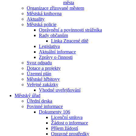
města
Organizace zřizované městem
Městská knihovna
Aktuality
Městská policie
Oprávnění a povinnosti strážníka
Rady občanům
Linka Ztracené dítě
Legislativa
Aktuální informace
Zprávy o činnosti
Svoz odpadu
Dotace a projekty
Územní plán
Městské hřbitovy
Veřejné zakázky
Vhodné uveřejňování
Městský úřad
Úřední deska
Povinné informace
Dokumenty 106
Licenční smlova
Žádost o informace
Příjem žádostí
Opravné prostředky