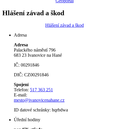
Geoportál
Hlášení závad a škod
Hlášení závad a škod
Adresa
Adresa
Palackého náměstí 796
683 23 Ivanovice na Hané
IČ: 00291846
DIČ: CZ00291846
Spojení
Telefon:
517 363 251
E-mail:
mesto@ivanovicenahane.cz
ID datové schránky: hqrbdwa
Úřední hodiny