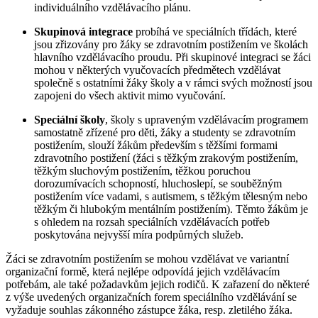
individuálního vzdělávacího plánu.
Skupinová integrace
probíhá ve speciálních třídách, které
jsou zřizovány pro žáky se zdravotním postižením ve školách
hlavního vzdělávacího proudu. Při skupinové integraci se žáci
mohou v některých vyučovacích předmětech vzdělávat
společně s ostatními žáky školy a v rámci svých možností jsou
zapojeni do všech aktivit mimo vyučování.
Speciální školy
, školy s upraveným vzdělávacím programem
samostatně zřízené pro děti, žáky a studenty se zdravotním
postižením, slouží žákům především s těžšími formami
zdravotního postižení (žáci s těžkým zrakovým postižením,
těžkým sluchovým postižením, těžkou poruchou
dorozumívacích schopností, hluchoslepí, se souběžným
postižením více vadami, s autismem, s těžkým tělesným nebo
těžkým či hlubokým mentálním postižením). Těmto žákům je
s ohledem na rozsah speciálních vzdělávacích potřeb
poskytována nejvyšší míra podpůrných služeb.
Žáci se zdravotním postižením se mohou vzdělávat ve variantní
organizační formě, která nejlépe odpovídá jejich vzdělávacím
potřebám, ale také požadavkům jejich rodičů. K zařazení do některé
z výše uvedených organizačních forem speciálního vzdělávání se
vyžaduje souhlas zákonného zástupce žáka, resp. zletilého žáka.