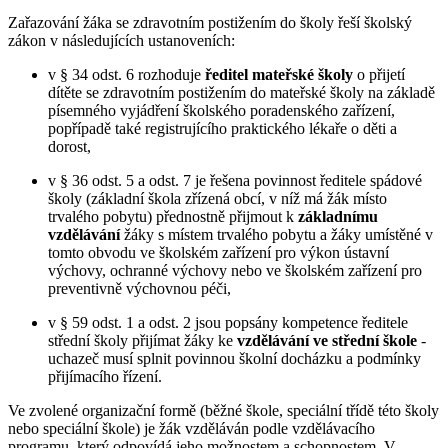
Zařazování žáka se zdravotním postižením do školy řeší školský
zákon v následujících ustanoveních:
v § 34 odst. 6 rozhoduje
ředitel mateřské školy
o přijetí
dítěte se zdravotním postižením do mateřské školy na základě
písemného vyjádření školského poradenského zařízení,
popřípadě také registrujícího praktického lékaře o děti a
dorost,
v § 36 odst. 5 a odst. 7 je řešena povinnost ředitele spádové
školy (základní škola zřízená obcí, v níž má žák místo
trvalého pobytu) přednostně přijmout k
základnímu
vzdělávání
žáky s místem trvalého pobytu a žáky umístěné v
tomto obvodu ve školském zařízení pro výkon ústavní
výchovy, ochranné výchovy nebo ve školském zařízení pro
preventivně výchovnou péči,
v § 59 odst. 1 a odst. 2 jsou popsány kompetence ředitele
střední školy přijímat žáky ke
vzdělávání ve střední škole
-
uchazeč musí splnit povinnou školní docházku a podmínky
přijímacího řízení.
Ve zvolené organizační formě (běžné škole, speciální třídě této školy
nebo speciální škole) je žák vzděláván podle vzdělávacího
programu, který odpovídá jeho možnostem a schopnostem. V