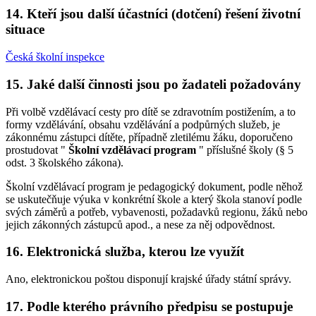
14. Kteří jsou další účastníci (dotčení) řešení životní
situace
Česká školní inspekce
15. Jaké další činnosti jsou po žadateli požadovány
Při volbě vzdělávací cesty pro dítě se zdravotním postižením, a to
formy vzdělávání, obsahu vzdělávání a podpůrných služeb, je
zákonnému zástupci dítěte, případně zletilému žáku, doporučeno
prostudovat "
Školní vzdělávací program
" příslušné školy (§ 5
odst. 3 školského zákona).
Školní vzdělávací program je pedagogický dokument, podle něhož
se uskutečňuje výuka v konkrétní škole a který škola stanoví podle
svých záměrů a potřeb, vybavenosti, požadavků regionu, žáků nebo
jejich zákonných zástupců apod., a nese za něj odpovědnost.
16. Elektronická služba, kterou lze využít
Ano, elektronickou poštou disponují krajské úřady státní správy.
17. Podle kterého právního předpisu se postupuje