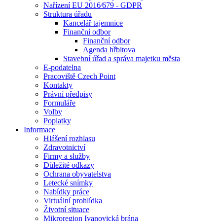
Nařízení EU 2016⁄679 - GDPR
Struktura úřadu
Kancelář tajemnice
Finanční odbor
Finanční odbor
Agenda hřbitova
Stavební úřad a správa majetku města
E-podatelna
Pracoviště Czech Point
Kontakty
Právní předpisy
Formuláře
Volby
Poplatky
Informace
Hlášení rozhlasu
Zdravotnictví
Firmy a služby
Důležité odkazy
Ochrana obyvatelstva
Letecké snímky
Nabídky práce
Virtuální prohlídka
Životní situace
Mikroregion Ivanovická brána