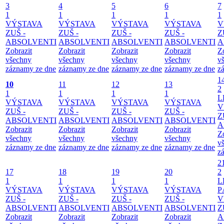
3
4
5
6
7
1
1
1
1
1
VÝSTAVA
VÝSTAVA
VÝSTAVA
VÝSTAVA
V
ZUŠ -
ZUŠ -
ZUŠ -
ZUŠ -
Z
ABSOLVENTI
ABSOLVENTI
ABSOLVENTI
ABSOLVENTI
A
Zobrazit
Zobrazit
Zobrazit
Zobrazit
Z
všechny
všechny
všechny
všechny
v
záznamy ze dne
záznamy ze dne
záznamy ze dne
záznamy ze dne
z
1
10
11
12
13
2
1
1
1
1
L
VÝSTAVA
VÝSTAVA
VÝSTAVA
VÝSTAVA
V
ZUŠ -
ZUŠ -
ZUŠ -
ZUŠ -
Z
ABSOLVENTI
ABSOLVENTI
ABSOLVENTI
ABSOLVENTI
A
Zobrazit
Zobrazit
Zobrazit
Zobrazit
Z
všechny
všechny
všechny
všechny
v
záznamy ze dne
záznamy ze dne
záznamy ze dne
záznamy ze dne
z
2
17
18
19
20
2
1
1
1
1
L
VÝSTAVA
VÝSTAVA
VÝSTAVA
VÝSTAVA
P
ZUŠ -
ZUŠ -
ZUŠ -
ZUŠ -
V
ABSOLVENTI
ABSOLVENTI
ABSOLVENTI
ABSOLVENTI
Z
Zobrazit
Zobrazit
Zobrazit
Zobrazit
A