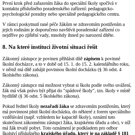
První krok před zařazením žáka do speciální školy spočívá v
kontaktu příslušného poradenského zařízení: pedagogicko-
psychologické poradny nebo speciálně pedagogického centra.
V rámci poskytnutí rané péče žákům se zdravotním postižením a
jejich rodinám je doporučeno navštívit poradenské zařízení co
nejdříve po zjištění vady, mnohdy ihned po narození dítěte.
8. Na které instituci životní situaci řešit
Zákonný zástupce je povinen přihlásit dítě
zápisem
k povinné
školní docházce, a to v době od 15. 1. do 15. 2. kalendářního roku,
v němž má dítě zahájit povinnou školní docházku (§ 36 odst. 4
školského zákona).
Zákonný zástupce má možnost vybrat si školu podle svého uvážení,
žák má však právo být přijat do "spádové školy", tzn. školy v místě
bydliště (§ 36 odst. 5 školského zákona).
Pokud ředitel školy
nezařadí žáka
se zdravotním postižením, který
má povinnost plnit školní docházku, do některé z forem speciálního
vzdělávání (např. vzhledem ke kapacitě školy), oznámí tuto
skutečnost zákonnému zástupci žáka, krajskému úřadu a obci, v níž
má žák trvalý pobyt. Toto oznámení je podkladem pro odbor
školství příslušného
krajského úřadu, který je na základě § 181