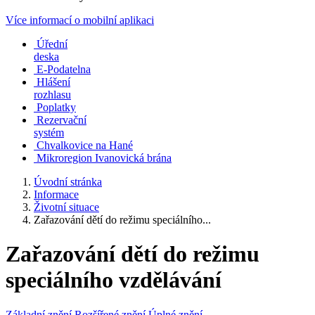
Více informací o mobilní aplikaci
Úřední
deska
E-Podatelna
Hlášení
rozhlasu
Poplatky
Rezervační
systém
Chvalkovice na Hané
Mikroregion Ivanovická brána
Úvodní stránka
Informace
Životní situace
Zařazování dětí do režimu speciálního...
Zařazování dětí do režimu
speciálního vzdělávání
Základní znění
Rozšířené znění
Úplné znění